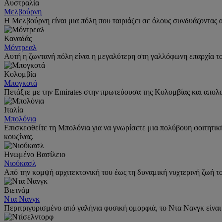
Αυστραλία
Μελβούρνη
Η Μελβούρνη είναι μια πόλη που ταιριάζει σε όλους συνδυάζοντας 
Καναδάς
Μόντρεαλ
Αυτή η ζωντανή πόλη είναι η μεγαλύτερη στη γαλλόφωνη επαρχία τ
Κολομβία
Μπογκοτά
Πετάξτε με την Emirates στην πρωτεύουσα της Κολομβίας και απολ
Ιταλία
Μπολόνια
Επισκεφθείτε τη Μπολόνια για να γνωρίσετε μια πολύβουη φοιτητική 
κουζίνας.
Ηνωμένο Βασίλειο
Νιούκασλ
Από την κομψή αρχιτεκτονική του έως τη δυναμική νυχτερινή ζωή το
Βιετνάμ
Ντα Νανγκ
Περιτριγυρισμένο από γαλήνια φυσική ομορφιά, το Ντα Νανγκ είναι