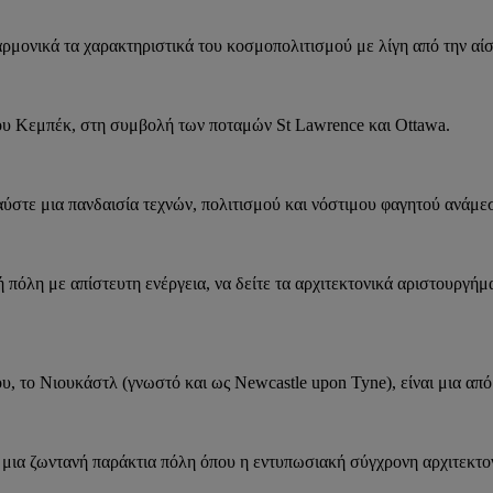
αρμονικά τα χαρακτηριστικά του κοσμοπολιτισμού με λίγη από την αί
ου Κεμπέκ, στη συμβολή των ποταμών St Lawrence και Ottawa.
αύστε μια πανδαισία τεχνών, πολιτισμού και νόστιμου φαγητού ανάμε
πόλη με απίστευτη ενέργεια, να δείτε τα αρχιτεκτονικά αριστουργήμα
υ, το Νιουκάστλ (γνωστό και ως Newcastle upon Tyne), είναι μια από
 μια ζωντανή παράκτια πόλη όπου η εντυπωσιακή σύγχρονη αρχιτεκτον