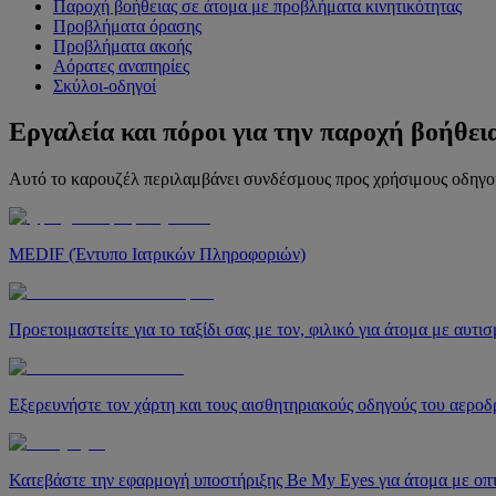
Παροχή βοήθειας σε άτομα με προβλήματα κινητικότητας
Προβλήματα όρασης
Προβλήματα ακοής
Αόρατες αναπηρίες
Σκύλοι-οδηγοί
Εργαλεία και πόροι για την παροχή βοήθει
Αυτό το καρουζέλ περιλαμβάνει συνδέσμους προς χρήσιμους οδηγούς
MEDIF (Έντυπο Ιατρικών Πληροφοριών)
Προετοιμαστείτε για το ταξίδι σας με τον, φιλικό για άτομα με αυτ
Εξερευνήστε τον χάρτη και τους αισθητηριακούς οδηγούς του αερο
Κατεβάστε την εφαρμογή υποστήριξης Be My Eyes για άτομα με οπτ