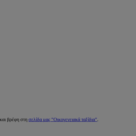
 και βρέφη στη
σελίδα μας "Οικογενειακά ταξίδια"
.