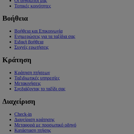
Οι άνθρωποί μας
Τοπικές κοινότητες
Βοήθεια
Βοήθεια και Επικοινωνία
Ενημερώσεις για τα ταξίδια σας
Ειδική βοήθεια
Συχνές ερωτήσεις
Κράτηση
Κράτηση πτήσεων
Ταξιδιωτικές υπηρεσίες
Μετακινήσεις
Σχεδιάζοντας το ταξίδι σας
Διαχείριση
Check-in
Διαχείριση κράτησης
Μεταφορά με προσωπικό οδηγό
Κατάσταση πτήσης