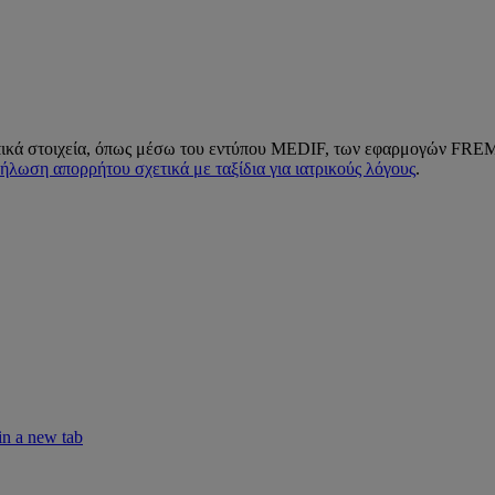
πικά στοιχεία, όπως μέσω του εντύπου MEDIF, των εφαρμογών FREME
ήλωση απορρήτου σχετικά με ταξίδια για ιατρικούς λόγους
.
in a new tab