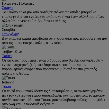
Ηνωμένες Πολιτείες
Σικάγο
Το Σικάγο είναι μία από αυτές τις πόλεις τις οποίες μπορεί να
επισκεφθείτε για ένα Σαββατοκύριακο ή για έναν ολόκληρο μήνα,
αλλά θα μείνετε έκθαμβοι έτσι κι αλλιώς.
Σουηδία
Στοκχόλμη
Δεν υπάρχει καμία αμφιβολία ότι η σουηδική πρωτεύουσα είναι μια
από τις ομορφότερες πόλεις στον κόσμο.
Ταϊβάν, Κίνα
Ταϊπέι
Οι πτήσεις προς Ταϊπέι είναι ο δρόμος που θα σας οδηγήσει στην
έντονη νυχτερινή ζωή, τα εξαιρετικά εστιατόρια και τις
παρορμητικές αγορές που προσφέρει μία από τις πιο χαλαρές
πόλεις της Ασίας.
Ιαπωνία
Τόκιο
Οι πεζοί που κατακλύζουν τις διασταυρώσεις, οι φωταγωγημένοι
με νέον νυχτερινοί χώροι διασκέδασης και τα θεματικά εστιατόρια
συνθέτουν τον μύθο του Τόκιο, μιας πολύβουης πόλης που σφύζει
από ζωή και μεταδοτική ενέργεια.