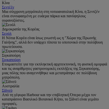
Κίνα
Σεντζέν
Μια σύγχρονη μητρόπολη στη νοτιοανατολική Κίνα, η Σεντζέν
είναι συνυφασμένη με ευάερα πάρκα και πανύψηλους
ουρανοξύστες.
Δημοκρατία της Κορέας
Σεούλ
Η Νότια Κορέα είναι ίσως γνωστή ως η "Χώρα της Πρωινής
Γαλήνης", αλλά δεν υπάρχει τίποτα το υποτονικό στην πολύβουη
πρωτεύουσα.
Σιγκαπούρη
Σιγκαπούρη
Ετοιμαστείτε για την εκπληκτική αρχιτεκτονική, τη φυσική ομορφιά
και τις αναρίθμητες γαστρονομικές εκπλήξεις της Σιγκαπούρης,
μιας πόλης που αναγεννήθηκε και μετατράπηκε σε πολύβουη
μητρόπολη.
Αυστραλία
Σίδνεϋ
Από τη γέφυρα Harbour και την επιβλητική Όπερα μέχρι τον
καταπράσινο Βασιλικό Βοτανικό Κήπο, το Σίδνεϊ είναι γεμάτο
ομορφιές.