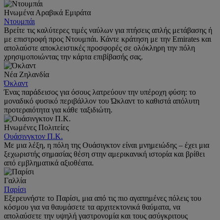
Ηνωμένα Αραβικά Εμιράτα
Ντουμπάι
Βρείτε τις καλύτερες τιμές ναύλων για πτήσεις απλής μετάβασης ή
με επιστροφή προς Ντουμπάι. Κάντε κράτηση με την Emirates και
απολαύστε αποκλειστικές προσφορές σε ολόκληρη την πόλη
χρησιμοποιώντας την κάρτα επιβίβασής σας.
Νέα Ζηλανδία
Όκλαντ
Ένας παράδεισος για όσους λατρεύουν την υπέροχη φύση: το
μοναδικό φυσικό περιβάλλον του Ώκλαντ το καθιστά απόλυτη
προτεραιότητα για κάθε ταξιδιώτη.
Ηνωμένες Πολιτείες
Ουάσινγκτον Π.Κ.
Με μια λέξη, η πόλη της Ουάσιγκτον είναι μνημειώδης – έχει μια
ξεχωριστής σημασίας θέση στην αμερικανική ιστορία και βρίθει
από εμβληματικά αξιοθέατα.
Γαλλία
Παρίσι
Εξερευνήστε το Παρίσι, μια από τις πιο αγαπημένες πόλεις του
κόσμου για να θαυμάσετε τα αρχιτεκτονικά θαύματα, να
απολαύσετε την υψηλή γαστρονομία και τους ασύγκριτους