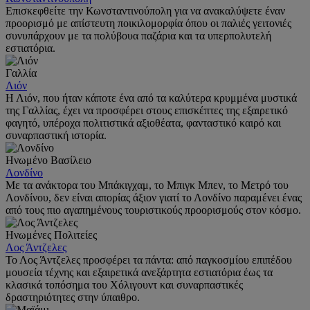
Επισκεφθείτε την Κωνσταντινούπολη για να ανακαλύψετε έναν
προορισμό με απίστευτη ποικιλομορφία όπου οι παλιές γειτονιές
συνυπάρχουν με τα πολύβουα παζάρια και τα υπερπολυτελή
εστιατόρια.
Γαλλία
Λιόν
Η Λιόν, που ήταν κάποτε ένα από τα καλύτερα κρυμμένα μυστικά
της Γαλλίας, έχει να προσφέρει στους επισκέπτες της εξαιρετικό
φαγητό, υπέροχα πολιτιστικά αξιοθέατα, φανταστικό καιρό και
συναρπαστική ιστορία.
Ηνωμένο Βασίλειο
Λονδίνο
Με τα ανάκτορα του Μπάκιγχαμ, το Μπιγκ Μπεν, το Μετρό του
Λονδίνου, δεν είναι απορίας άξιον γιατί το Λονδίνο παραμένει ένας
από τους πιο αγαπημένους τουριστικούς προορισμούς στον κόσμο.
Ηνωμένες Πολιτείες
Λος Άντζελες
Το Λος Άντζελες προσφέρει τα πάντα: από παγκοσμίου επιπέδου
μουσεία τέχνης και εξαιρετικά ανεξάρτητα εστιατόρια έως τα
κλασικά τοπόσημα του Χόλιγουντ και συναρπαστικές
δραστηριότητες στην ύπαιθρο.