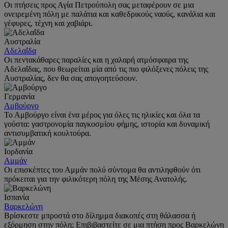
Οι πτήσεις προς Αγία Πετρούπολη σας μεταφέρουν σε μια
ονειρεμένη πόλη με παλάτια και καθεδρικούς ναούς, κανάλια και
γέφυρες, τέχνη και χαβιάρι.
Αυστραλία
Αδελαΐδα
Οι πεντακάθαρες παραλίες και η χαλαρή ατμόσφαιρα της
Αδελαΐδας, που θεωρείται μία από τις πιο φιλόξενες πόλεις της
Αυστραλίας, δεν θα σας απογοητεύσουν.
Γερμανία
Αμβούργο
Το Αμβούργο είναι ένα μέρος για όλες τις ηλικίες και όλα τα
γούστα: γαστρονομία παγκοσμίου φήμης, ιστορία και δυναμική
αντισυμβατική κουλτούρα.
Ιορδανία
Αμμάν
Οι επισκέπτες του Αμμάν πολύ σύντομα θα αντιληφθούν ότι
πρόκειται για την φιλικότερη πόλη της Μέσης Ανατολής.
Ισπανία
Βαρκελώνη
Βρίσκεστε μπροστά στο δίλημμα διακοπές στη θάλασσα ή
εξόρμηση στην πόλη; Επιβιβαστείτε σε μια πτήση προς Βαρκελώνη