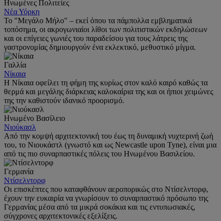
Ηνωμένες Πολιτείες
Νέα Υόρκη
Το "Μεγάλο Μήλο" – εκεί όπου τα πάμπολλα εμβληματικά
τοπόσημα, οι ακρογωνιαίοι λίθοι των πολιτιστικών εκδηλώσεων
και οι επίγειες γωνιές του παραδείσου για τους λάτρεις της
γαστρονομίας δημιουργούν ένα εκλεκτικό, μεθυστικό μίγμα.
Γαλλία
Νίκαια
Η Νίκαια οφείλει τη φήμη της κυρίως στον καλό καιρό καθώς τα
θερμά και μεγάλης διάρκειας καλοκαίρια της και οι ήπιοι χειμώνες
της την καθιστούν ιδανικό προορισμό.
Ηνωμένο Βασίλειο
Νιούκασλ
Από την κομψή αρχιτεκτονική του έως τη δυναμική νυχτερινή ζωή
του, το Νιουκάστλ (γνωστό και ως Newcastle upon Tyne), είναι μια
από τις πιο συναρπαστικές πόλεις του Ηνωμένου Βασιλείου.
Γερμανία
Ντίσελντορφ
Οι επισκέπτες που καταφθάνουν αεροπορικώς στο Ντίσελντορφ,
έχουν την ευκαιρία να γνωρίσουν το συναρπαστικό πρόσωπο της
Γερμανίας μέσα από τα μικρά σοκάκια και τις εντυπωσιακές,
σύγχρονες αρχιτεκτονικές εξελίξεις.