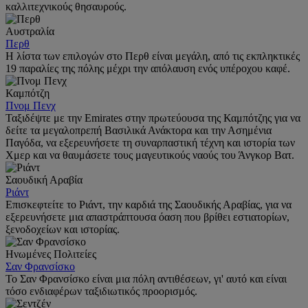
καλλιτεχνικούς θησαυρούς.
Αυστραλία
Περθ
Η λίστα των επιλογών στο Περθ είναι μεγάλη, από τις εκπληκτικές
19 παραλίες της πόλης μέχρι την απόλαυση ενός υπέροχου καφέ.
Καμπότζη
Πνομ Πενχ
Ταξιδέψτε με την Emirates στην πρωτεύουσα της Καμπότζης για να
δείτε τα μεγαλοπρεπή Βασιλικά Ανάκτορα και την Ασημένια
Παγόδα, να εξερευνήσετε τη συναρπαστική τέχνη και ιστορία των
Χμερ και να θαυμάσετε τους μαγευτικούς ναούς του Άνγκορ Βατ.
Σαουδική Αραβία
Ριάντ
Επισκεφτείτε το Ριάντ, την καρδιά της Σαουδικής Αραβίας, για να
εξερευνήσετε μια απαστράπτουσα όαση που βρίθει εστιατορίων,
ξενοδοχείων και ιστορίας.
Ηνωμένες Πολιτείες
Σαν Φρανσίσκο
Το Σαν Φρανσίσκο είναι μια πόλη αντιθέσεων, γι' αυτό και είναι
τόσο ενδιαφέρων ταξιδιωτικός προορισμός.