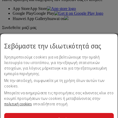
App Store
App Store
Google Play
Google Play
Huawei App Gallery
huawai os
Συνδεθείτε μαζί μας
Μοιραστείτε την εμπειρία σας με την Emirates.
Σεβόμαστε την ιδιωτικότητά σας
Χρησιμοποιούμε cookies για να βελτιώνουμε την ομαλή
λειτουργία του ιστοτόπου, για την εξαγωγή στατιστικών
στοιχείων, για λόγους μάρκετινγκ και για την εξατομικευμένη
εμπειρία περιήγησης.
Με την αποδοχή, συμφωνείτε με τη χρήση όλων αυτών των
Δήλωση προσβασιμότητας
cookies.
Επικοινωνήστε μαζί μας
Πολιτική απορρήτου
Μπορείτε να ενημερώσετε τις προτιμήσεις σας κάνοντας κλικ στο
Όροι και προϋποθέσεις
κουμπί προτιμήσεων των cookies ή μεταβαίνοντας στην
Πολιτική cookies
πολιτική cookies
οποιαδήποτε στιγμή.
Ασφάλεια στον κυβερνοχώρο
Δήλωση διαφάνειας βάσει του Νόμου περί Σύγχρονης
Δουλείας