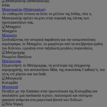
Ινδία
Μπανγκαλόρ (Μπάνγκαλορ)
Αν επιθυμείτε έντονα να δείτε το μέλλον της Ινδίας, τότε η
Μπανγκαλόρ πρέπει να μπει στην κορυφή της λίστας των
προτεραιοτήτων σας.
Μπαχρέιν
Μπαχρέιν
Συνδυάζοντας την ιστορική παράδοση και την κοσμοπολίτικη
ατμόσφαιρα, το Μπαχρέιν, το μικρότερο από τα ανεξάρτητα κράτη
του Κόλπου, εγγυάται στον ταξιδιώτη μεγάλες συγκινήσεις.
Ηνωμένο Βασίλειο
Μπέρμιγχαμ
Εξερευνήστε το Μπέρμιγχαμ, τη γενέτειρα της σύγχρονης
ατμομηχανής, του αυτοκινήτου Mini, της σοκολάτας Cadbury’s, του
τένις επί χόρτου και του balti.
Κολομβία
Μπογκοτά
Πετάξτε με την Emirates στην πρωτεύουσα της Κολομβίας και
απολαύστε μια πανδαισία τεχνών, πολιτισμού και νόστιμου
φαγητού ανάμεσα στα μαγευτικά βουνά των Άνδεων.