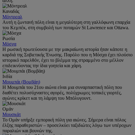
άλλη.
Καναδάς
Μόντρεαλ
Αυτή η ζωντανή πόλη είναι η μεγαλύτερη στη γαλλόφωνη επαρχία
του Κεμπέκ, στη συμβολή των ποταμών St Lawrence και Ottawa.
Ρωσία
Μόσχα
Η ρωσική πρωτεύουσα με την μακραίωνη ιστορία ήταν κάποτε η
καρδιά της Σοβιετικής Ένωσης. Παρόλο που η Μόσχα έχει πλούσιο
ιστορικό παρελθόν, έχει το βλέμμα της στραμμένο στο μέλλον
επιδεικνύοντας την ίδια γοητεία και χάρη.
Ινδία
Μουμπάι (Βομβάη)
Η Μουμπάι του 21ου αιώνα είναι μια συναρπαστική πόλη που
διαθέτει πολυσύχναστες αγορές, πολύχρωμες τοπικές γιορτές,
αγώνες κρίκετ και τη λάμψη του Μπόλυγουντ.
Ομάν
Μουσκάτ
Το Ομάν υπήρξε εμπορική πύλη για αιώνες. Σήμερα είναι πόλος
έλξης παραθεριστών – προσελκύει ταξιδιώτες λόγω των υπέροχων
παραλιών και βουνών της.