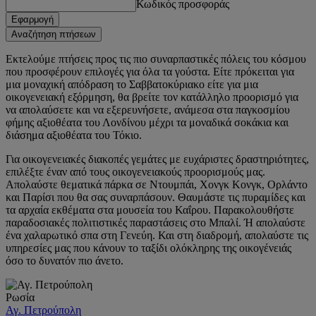
Κωδικός προσφοράς
Εφαρμογή
Αναζήτηση πτήσεων
Εκτελούμε πτήσεις προς τις πιο συναρπαστικές πόλεις του κόσμου
που προσφέρουν επιλογές για όλα τα γούστα. Είτε πρόκειται για
μια μοναχική απόδραση το Σαββατοκύριακο είτε για μια
οικογενειακή εξόρμηση, θα βρείτε τον κατάλληλο προορισμό για
να απολαύσετε και να εξερευνήσετε, ανάμεσα στα παγκοσμίου
φήμης αξιοθέατα του Λονδίνου μέχρι τα μοναδικά σοκάκια και
διάσημα αξιοθέατα του Τόκιο.
Για οικογενειακές διακοπές γεμάτες με ευχάριστες δραστηριότητες,
επιλέξτε έναν από τους οικογενειακούς προορισμούς μας.
Απολαύστε θεματικά πάρκα σε Ντουμπάι, Χονγκ Κονγκ, Ορλάντο
και Παρίσι που θα σας συναρπάσουν. Θαυμάστε τις πυραμίδες και
τα αρχαία εκθέματα στα μουσεία του Καΐρου. Παρακολουθήστε
παραδοσιακές πολιτιστικές παραστάσεις στο Μπαλί. Ή απολαύστε
ένα χαλαρωτικό σπα στη Γενεύη. Και στη διαδρομή, απολαύστε τις
υπηρεσίες μας που κάνουν το ταξίδι ολόκληρης της οικογένειάς
όσο το δυνατόν πιο άνετο.
Ρωσία
Αγ. Πετρούπολη