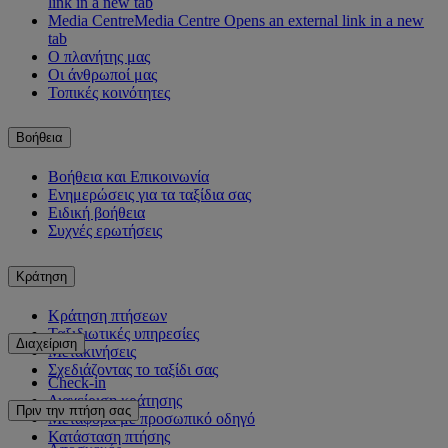
link in a new tab
Media Centre
Media Centre Opens an external link in a new
tab
Ο πλανήτης μας
Οι άνθρωποί μας
Τοπικές κοινότητες
Βοήθεια
Βοήθεια και Επικοινωνία
Ενημερώσεις για τα ταξίδια σας
Ειδική βοήθεια
Συχνές ερωτήσεις
Κράτηση
Κράτηση πτήσεων
Ταξιδιωτικές υπηρεσίες
Διαχείριση
Μετακινήσεις
Σχεδιάζοντας το ταξίδι σας
Check-in
Διαχείριση κράτησης
Πριν την πτήση σας
Μεταφορά με προσωπικό οδηγό
Κατάσταση πτήσης