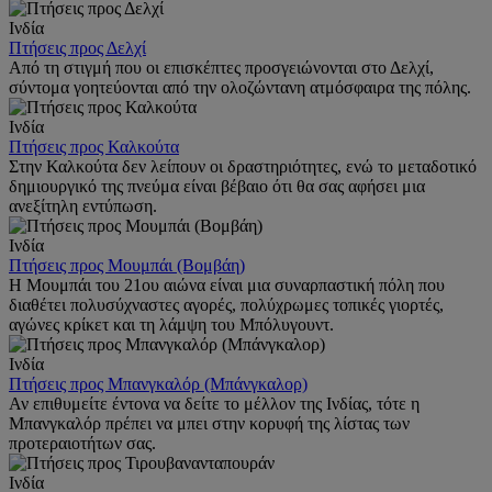
Ινδία
Πτήσεις προς Δελχί
Από τη στιγμή που οι επισκέπτες προσγειώνονται στο Δελχί,
σύντομα γοητεύονται από την ολοζώντανη ατμόσφαιρα της πόλης.
Ινδία
Πτήσεις προς Καλκούτα
Στην Καλκούτα δεν λείπουν οι δραστηριότητες, ενώ το μεταδοτικό
δημιουργικό της πνεύμα είναι βέβαιο ότι θα σας αφήσει μια
ανεξίτηλη εντύπωση.
Ινδία
Πτήσεις προς Μουμπάι (Βομβάη)
Η Μουμπάι του 21ου αιώνα είναι μια συναρπαστική πόλη που
διαθέτει πολυσύχναστες αγορές, πολύχρωμες τοπικές γιορτές,
αγώνες κρίκετ και τη λάμψη του Μπόλυγουντ.
Ινδία
Πτήσεις προς Μπανγκαλόρ (Μπάνγκαλορ)
Αν επιθυμείτε έντονα να δείτε το μέλλον της Ινδίας, τότε η
Μπανγκαλόρ πρέπει να μπει στην κορυφή της λίστας των
προτεραιοτήτων σας.
Ινδία