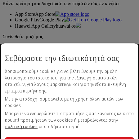
Κάντε κράτηση και διαχείριση των πτήσεών σας εν κινήσει.
App Store
App Store
Google Play
Google Play
Huawei App Gallery
huawai os
Συνδεθείτε μαζί μας
Μοιραστείτε την εμπειρία σας με την Emirates.
Σεβόμαστε την ιδιωτικότητά σας
Χρησιμοποιούμε cookies για να βελτιώνουμε την ομαλή
λειτουργία του ιστοτόπου, για την εξαγωγή στατιστικών
στοιχείων, για λόγους μάρκετινγκ και για την εξατομικευμένη
εμπειρία περιήγησης.
Με την αποδοχή, συμφωνείτε με τη χρήση όλων αυτών των
Δήλωση προσβασιμότητας
cookies.
Επικοινωνήστε μαζί μας
Πολιτική απορρήτου
Μπορείτε να ενημερώσετε τις προτιμήσεις σας κάνοντας κλικ στο
Όροι και προϋποθέσεις
κουμπί προτιμήσεων των cookies ή μεταβαίνοντας στην
Πολιτική cookies
πολιτική cookies
οποιαδήποτε στιγμή.
Ασφάλεια στον κυβερνοχώρο
Δήλωση διαφάνειας βάσει του Νόμου περί Σύγχρονης