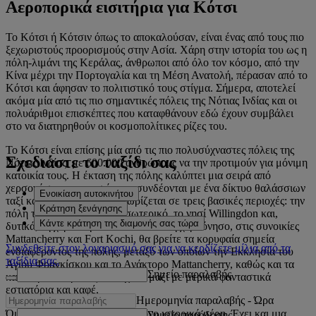
Αεροπορικά εισιτήρια για Κότσι
Το Κότσι ή Κότσιν όπως το αποκαλούσαν, είναι ένας από τους πιο
ξεχωριστούς προορισμούς στην Ασία. Χάρη στην ιστορία του ως η
πόλη-λιμάνι της Κεράλας, άνθρωποι από όλο τον κόσμο, από την
Κίνα μέχρι την Πορτογαλία και τη Μέση Ανατολή, πέρασαν από το
Κότσι και άφησαν το πολιτιστικό τους στίγμα. Σήμερα, αποτελεί
ακόμα μία από τις πιο σημαντικές πόλεις της Νότιας Ινδίας και οι
πολυάριθμοι επισκέπτες που καταφθάνουν εδώ έχουν συμβάλει
στο να διατηρηθούν οι κοσμοπολίτικες ρίζες του.
Το Κότσι είναι επίσης μία από τις πιο πολυσύχναστες πόλεις της
Σχεδιάστε το ταξίδι σας
Νότιας Ινδίας, με 600.000 ανθρώπους να την προτιμούν για μόνιμη
κατοικία τους. Η έκταση της πόλης καλύπτει μια σειρά από
χερσονήσους και νησιά, που συνδέονται με ένα δίκτυο θαλάσσιων
Ενοικίαση αυτοκινήτου
ταξί και γεφυρών. Γενικά χωρίζεται σε τρεις βασικές περιοχές: την
Κράτηση ξενάγησης
πόλη του Ernakulam στο εσωτερικό, το νησί Willingdon και,
Κάντε κράτηση της διαμονής σας τώρα
δυτικά, τη χερσόνησο Fort Kochi. Στη χερσόνησο, στις συνοικίες
Mattancherry και Fort Kochi, θα βρείτε τα κορυφαία σημεία
Συνδεθείτε στον λογαριασμό σας για να κερδίζετε μίλια από τα
ενδιαφέροντος της πόλης, μεταξύ των οποίων την Εκκλησία του
ταξίδια σας.
Αγίου Φραγκίσκου και το Ανάκτορο Mattancherry, καθώς και τα
Σημείο παραλαβής
καλύτερα ιστορικά ξενοδοχεία, μαζί με μερικά φανταστικά
εστιατόρια και καφέ.
Ημερομηνία παραλαβής
-
Ώρα
Όμως το Κότσι δεν διαθέτει μόνο ιστορικά μέρη. Έχει και μια
Σημείο παράδοσης