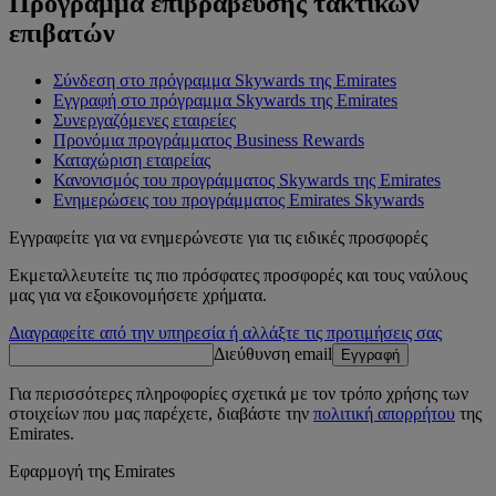
Πρόγραμμα επιβράβευσης τακτικών
επιβατών
Σύνδεση στο πρόγραμμα Skywards της Emirates
Εγγραφή στο πρόγραμμα Skywards της Emirates
Συνεργαζόμενες εταιρείες
Προνόμια προγράμματος Business Rewards
Καταχώριση εταιρείας
Κανονισμός του προγράμματος Skywards της Emirates
Ενημερώσεις του προγράμματος Emirates Skywards
Εγγραφείτε για να ενημερώνεστε για τις ειδικές προσφορές
Εκμεταλλευτείτε τις πιο πρόσφατες προσφορές και τους ναύλους
μας για να εξοικονομήσετε χρήματα.
Διαγραφείτε από την υπηρεσία ή αλλάξτε τις προτιμήσεις σας
Διεύθυνση email
Εγγραφή
Για περισσότερες πληροφορίες σχετικά με τον τρόπο χρήσης των
στοιχείων που μας παρέχετε, διαβάστε την
πολιτική απορρήτου
της
Emirates.
Εφαρμογή της Emirates