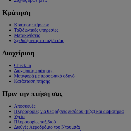
Συχνές ερωτήσεις
Κράτηση
Κράτηση πτήσεων
Ταξιδιωτικές υπηρεσίες
Μετακινήσεις
Σχεδιάζοντας το ταξίδι σας
Διαχείριση
Check-in
Διαχείριση κράτησης
Μεταφορά με προσωπικό οδηγό
Κατάσταση πτήσης
Πριν την πτήση σας
Αποσκευές
Πληροφορίες για θεωρήσεις εισόδου (βίζα) και διαβατήρια
Υγεία
Πληροφορίες ταξιδιού
Διεθνές Αεροδρόμιο του Ντουμπάι