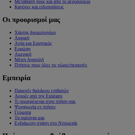
Μετάβαση προς και από το αεροδρόμιο
Κανόνες και ειδοποιήσεις
Οι προορισμοί μας
Χάρτης δρομολογίων
Αφρική
Ασία και Ειρηνικός
Ευρώπη
Αμερική
Μέση Ανατολή
Πτήσεις προς όλες τις χώρες/περιοχές
Εμπειρία
Παροχές θαλάμου επιβατών
Αγορές από την Emirates
Τι προσφέρεται στην πτήση σας
Ψυχαγωγία εν πτήσει
Γεύματα
Τα σαλόνια μας
Ενδιάμεση στάση στο Ντουμπάι