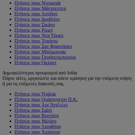
Πτήσεις προς Ντουμπάι
Πτήσεις προς Μάντσεστερ
Πτήσεις προς Λονδίνο
Πτήσεις προς Δουβλίνο
Πτήσεις προς Σικάγο
Πτήσεις προς Ρώμη
Πτήσεις προς Νέα Υόρκη
Πτήσεις προς Τορόντο
Πτήσεις προς Σαν Φρανσίσκο
Πτήσεις προς Μπέρμιγχαμ
Πτήσεις προς Γιοχάνεσμπουργκ
Πτήσεις προς Όκλαντ
Δημοφιλέστεροι προορισμοί από Ινδία
Πάρτε ιδέες, οργανώστε και κάντε κράτηση για την επόμενη πτήση
ή για τις επόμενες διακοπές σας.
Πτήσεις προς Ντάλας
Πτήσεις προς Ουάσινγκτον Π.Κ.
Πτήσεις προς Λος Άντζελες
Πτήσεις προς Σιάτλ
Πτήσεις προς Βοστόνη
Πτήσεις προς Μιλάνο
Πτήσεις προς Λισαβόνα
Πτήσεις προς Χιούστον