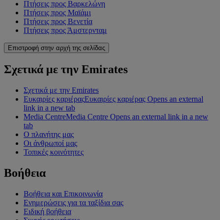
Πτήσεις προς Βαρκελώνη
Πτήσεις προς Μαϊάμι
Πτήσεις προς Βενετία
Πτήσεις προς Άμστερνταμ
Επιστροφή στην αρχή της σελίδας
Σχετικά με την Emirates
Σχετικά με την Emirates
Ευκαιρίες καριέρας
Ευκαιρίες καριέρας Opens an external
link in a new tab
Media Centre
Media Centre Opens an external link in a new
tab
Ο πλανήτης μας
Οι άνθρωποί μας
Τοπικές κοινότητες
Βοήθεια
Βοήθεια και Επικοινωνία
Ενημερώσεις για τα ταξίδια σας
Ειδική βοήθεια