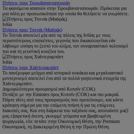
Πτήσεις προς Τιρουβανανταπουράν
Τα φαινόμενα απατούν στην Τιρουβανανταπουράν. Πρόκειται για
μια πόλη με προσωπικότητα την οποία θα θελήσετε να γνωρίσετε.
Ινδία
Πτήσεις προς Τσενάι (Μαδράς)
Το Τσενάι αποτελεί μία από τις πόλεις της Ινδίας με τους
περισσότερους επισκέπτες, γεγονός που δικαιολογείται εάν
λάβουμε υπόψη το ζεστό του κλίμα, τον συναρπαστικό πολιτισμό
του και τη γευστική κουζίνα του.
Ινδία
Πτήσεις προς Χαϊντεραμπάντ
Το πανέμορφο μείγμα από ιστορικά σοκάκια και μεγαλοαστικό
μοντερνισμό αποτελεί ένα από τα πολλά γοητευτικά στοιχεία της
Χαϊντεραμπάντ.
Δημοφιλέστεροι προορισμοί από Κοτσίν (COK)
Πετάξτε με την Emirates προς Κοτσίν (COK) και πιο μακριά.
Πάρτε ιδέες από τους προορισμούς που προτείνουμε, και κάντε
κράτηση σήμερα για την επόμενη πτήση ή για τις επόμενες
διακοπές σας. Και στη διάρκεια του ταξιδιού σας, απολαύστε μαζί
μας εξαιρετική άνεση, γκουρμέ γεύματα και βραβευμένη
ψυχαγωγία, είτε πετάτε στην Οικονομική Θέση, την Premium
Οικονομική, τη Διακεκριμένη Θέση ή την Πρώτη Θέση.