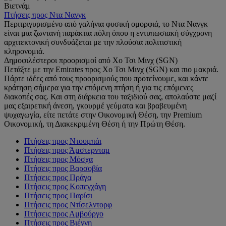
Βιετνάμ
Πτήσεις προς Ντα Νανγκ
Περιτριγυρισμένο από γαλήνια φυσική ομορφιά, το Ντα Νανγκ
είναι μια ζωντανή παράκτια πόλη όπου η εντυπωσιακή σύγχρονη
αρχιτεκτονική συνδυάζεται με την πλούσια πολιτιστική
κληρονομιά.
Δημοφιλέστεροι προορισμοί από Χο Τσι Μινχ (SGN)
Πετάξτε με την Emirates προς Χο Τσι Μινχ (SGN) και πιο μακριά.
Πάρτε ιδέες από τους προορισμούς που προτείνουμε, και κάντε
κράτηση σήμερα για την επόμενη πτήση ή για τις επόμενες
διακοπές σας. Και στη διάρκεια του ταξιδιού σας, απολαύστε μαζί
μας εξαιρετική άνεση, γκουρμέ γεύματα και βραβευμένη
ψυχαγωγία, είτε πετάτε στην Οικονομική Θέση, την Premium
Οικονομική, τη Διακεκριμένη Θέση ή την Πρώτη Θέση.
Πτήσεις προς Ντουμπάι
Πτήσεις προς Άμστερνταμ
Πτήσεις προς Μόσχα
Πτήσεις προς Βαρσοβία
Πτήσεις προς Πράγα
Πτήσεις προς Κοπεγχάγη
Πτήσεις προς Παρίσι
Πτήσεις προς Ντίσελντορφ
Πτήσεις προς Αμβούργο
Πτήσεις προς Βιέννη