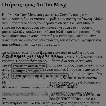
Πτήσεις προς Χο Τσι Μινχ
Η πόλη Χο Τσιν Μινχ, πιο γνωστή ως Σαϊγκόν όπως την
αποκαλούν ακόμα οι ντόπιοι, κερδίζει την πρώτη εντύπωση. Μόλις
ακουμπήσουν οι ρόδες του αεροπλάνου στη Χο Τσιν Μινχ, η
ενέργεια του μέρους σάς κατακλύζει, γεμάτη ζέστη, βουητό
μοτοσυκλετών, κυκλοφοριακό που ζαλίζει και κοσμοσυρροή. Οι
αναμνήσεις που μένουν μετά από μια επίσκεψη, ωστόσο, είναι
αυτές των φιλικών ντόπιων κατοίκων, του γευστικού φαγητού και
μιας καθημερινότητας γεμάτης ένταση.
Το πρόχειρο φαγητό στο Βιετνάμ είναι από τα καλύτερα στον
Σχεδιάστε το ταξίδι σας
κόσμο, εν μέρει χάρη στη χρήση φρέσκων νουντλς, λαχανικών και
κρέατος. Προσπαθήστε να δοκιμάσετε όλα όσα βρείτε, από
φρεσκοστυμμένο χυμό από φρούτα του πάθους μέχρι αχνιστά μπολ
Ενοικίαση αυτοκινήτου
από pho που αποτελούν το εθνικό πρωινό. Προσθέστε παγωμένο
Κράτηση ξενάγησης
βιετναμέζικο καφέ (ένα δυνατό, γλυκό ρόφημα με συμπυκνωμένο
Κάντε κράτηση της διαμονής σας τώρα
γάλα) για να γεμίσετε ενέργεια πριν επισκεφθείτε τα αξιοθέατα.
Μην ξεχάσετε να προμηθευτείτε ένα σακουλάκι με ψιλοκομμένο
Σημείο παραλαβής
ανανά από κάποιον διερχόμενο πλανόδιο πωλητή.
Ημερομηνία παραλαβής
-
Ώρα
Μία από τις καλύτερες επιλογές στη Σαϊγκόν είναι να αφεθείτε σε
Σημείο παράδοσης
μορφές πολυτέλειας που ίσως κοστίζουν περισσότερο από ό,τι
στην πατρίδα σας. Τα καλύτερα ξενοδοχεία της πόλης διαθέτουν