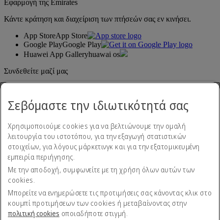
Εφαρμογή της Emirates
Κάντε κράτηση και διαχείριση των πτήσεών σας εν κινήσει.
App Store
App Store
Google Play
Google Play
Huawei App Gallery
huawai os
Συνδεθείτε μαζί μας
Μοιραστείτε την εμπειρία σας με την Emirates.
Σεβόμαστε την ιδιωτικότητά σας
Χρησιμοποιούμε cookies για να βελτιώνουμε την ομαλή
λειτουργία του ιστοτόπου, για την εξαγωγή στατιστικών
στοιχείων, για λόγους μάρκετινγκ και για την εξατομικευμένη
εμπειρία περιήγησης.
Με την αποδοχή, συμφωνείτε με τη χρήση όλων αυτών των
Δήλωση προσβασιμότητας
cookies.
Επικοινωνήστε μαζί μας
Πολιτική απορρήτου
Μπορείτε να ενημερώσετε τις προτιμήσεις σας κάνοντας κλικ στο
Όροι και προϋποθέσεις
κουμπί προτιμήσεων των cookies ή μεταβαίνοντας στην
Πολιτική cookies
πολιτική cookies
οποιαδήποτε στιγμή.
Ασφάλεια στον κυβερνοχώρο