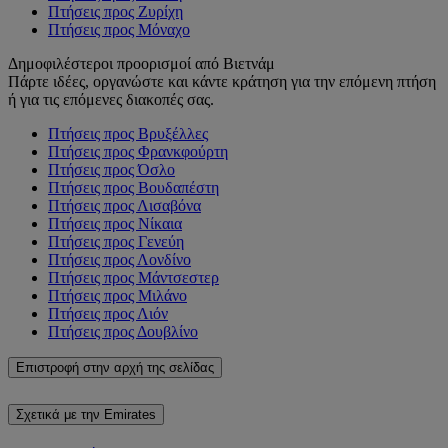
Πτήσεις προς Ζυρίχη
Πτήσεις προς Μόναχο
Δημοφιλέστεροι προορισμοί από Βιετνάμ
Πάρτε ιδέες, οργανώστε και κάντε κράτηση για την επόμενη πτήση
ή για τις επόμενες διακοπές σας.
Πτήσεις προς Βρυξέλλες
Πτήσεις προς Φρανκφούρτη
Πτήσεις προς Όσλο
Πτήσεις προς Βουδαπέστη
Πτήσεις προς Λισαβόνα
Πτήσεις προς Νίκαια
Πτήσεις προς Γενεύη
Πτήσεις προς Λονδίνο
Πτήσεις προς Μάντσεστερ
Πτήσεις προς Μιλάνο
Πτήσεις προς Λιόν
Πτήσεις προς Δουβλίνο
Επιστροφή στην αρχή της σελίδας
Σχετικά με την Emirates