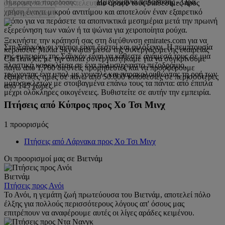
Ημερομηνία παράδοσης
-
Ώρα
όμορφες πισίνες στον τελευταίο όροφό τους διαθέσιμες προς
χρήση έναντι μικρού αντιτίμου και αποτελούν έναν εξαιρετικό
Έλεγχος τιμών
τρόπο για να περάσετε τα αποπνικτικά μεσημέρια μετά την πρωινή
εξερεύνηση των ναών ή τα ψώνια για χειροποίητα ρούχα.
Ξεκινήστε την κράτησή σας στη διεύθυνση emirates.com για να
Στη Σαϊγκόν, οι ντόπιοι είναι ζεστοί και φιλόξενοι. Η πεμπτουσία
κερδίσετε Μίλια Skywards μέσω της συνεργαζόμενης εταιρείας
της εμπειρίας της Σαϊγκόν είναι να κάθεστε ανάμεσά τους σε μια
CarTrawler, με την οποία συνεργαστήκαμε για να συγκρίνουμε
πλαστική καρεκλίτσα σε ένα πολυσύχναστο πεζοδρόμιο,
πάνω από 1.700 διεθνείς προμηθευτές και να προσφέρουμε
τρώγοντας ένα μπολ με νουντλς και παρακολουθώντας τη ροή των
εξαιρετικές τιμές σε πάνω από 50.000 τοποθεσίες σε περισσότερες
μοτοσυκλετών με στοιβαγμένα επάνω τους τα πάντα: από έπιπλα
από 145 χώρες.
μέχρι ολόκληρες οικογένειες. Βυθιστείτε σε αυτήν την εμπειρία.
Πτήσεις από Κύπρος προς Χο Τσι Μινχ
1 προορισμός
Πτήσεις από Λάρνακα προς Χο Τσι Μινχ
Οι προορισμοί μας σε Βιετνάμ
Βιετνάμ
Πτήσεις προς Ανόι
Το Ανόι, η γεμάτη ζωή πρωτεύουσα του Βιετνάμ, αποτελεί πόλο
έλξης για πολλούς περισσότερους λόγους απ' όσους μας
επιτρέπουν να αναφέρουμε αυτές οι λίγες αράδες κειμένου.