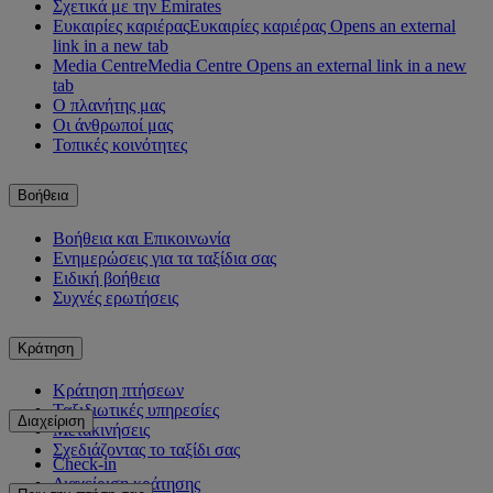
Σχετικά με την Emirates
Ευκαιρίες καριέρας
Ευκαιρίες καριέρας Opens an external
link in a new tab
Media Centre
Media Centre Opens an external link in a new
tab
Ο πλανήτης μας
Οι άνθρωποί μας
Τοπικές κοινότητες
Βοήθεια
Βοήθεια και Επικοινωνία
Ενημερώσεις για τα ταξίδια σας
Ειδική βοήθεια
Συχνές ερωτήσεις
Κράτηση
Κράτηση πτήσεων
Ταξιδιωτικές υπηρεσίες
Διαχείριση
Μετακινήσεις
Σχεδιάζοντας το ταξίδι σας
Check-in
Διαχείριση κράτησης