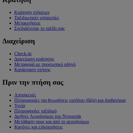
Κράτηση πτήσεων
Ταξιδιωτικές υπηρεσίες
Μετακινήσεις
Σχεδιάζοντας το ταξίδι σας
Διαχείριση
Check-in
Διαχείριση κράτησης
Μεταφορά με προσωπικό οδηγό
Κατάσταση πτήσης
Πριν την πτήση σας
Αποσκευές
Πληροφορίες για θεωρήσεις εισόδου (βίζα) και διαβατήρια
Υγεία
Πληροφορίες ταξιδιού
Διεθνές Αεροδρόμιο του Ντουμπάι
Μετάβαση προς και από το αεροδρόμιο
Κανόνες και ειδοποιήσεις