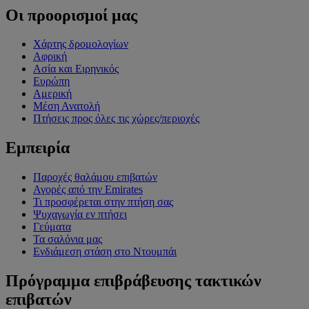
Οι προορισμοί μας
Χάρτης δρομολογίων
Αφρική
Ασία και Ειρηνικός
Ευρώπη
Αμερική
Μέση Ανατολή
Πτήσεις προς όλες τις χώρες/περιοχές
Εμπειρία
Παροχές θαλάμου επιβατών
Αγορές από την Emirates
Τι προσφέρεται στην πτήση σας
Ψυχαγωγία εν πτήσει
Γεύματα
Τα σαλόνια μας
Ενδιάμεση στάση στο Ντουμπάι
Πρόγραμμα επιβράβευσης τακτικών
επιβατών