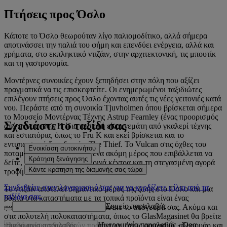
Πτήσεις προς Όσλο
Κάποτε το Όσλο θεωρούταν λίγο παλιομοδίτικο, αλλά σήμερα
αποτινάσσει την παλιά του φήμη και επενδύει ενέργεια, αλλά και
χρήματα, στο εκπληκτικό ντιζάιν, στην αρχιτεκτονική, τις μπουτίκ
και τη γαστρονομία.
Μοντέρνες συνοικίες έχουν ξεπηδήσει στην πόλη που αξίζει
πραγματικά να τις επισκεφτείτε. Οι ενημερωμένοι ταξιδιώτες
επιλέγουν πτήσεις προς Όσλο έχοντας αυτές τις νέες γειτονιές κατά
νου. Περάστε από τη συνοικία Tjuvholmen όπου βρίσκεται σήμερα
το Μουσείο Μοντέρνας Τέχνης Astrup Fearnley (ένας προορισμός
Σχεδιάστε το ταξίδι σας
από μόνος του). Η ίδια περιοχή είναι γεμάτη από γκαλερί τέχνης
και εστιατόρια, όπως το Fru K και εκεί βρίσκεται και το
εντυπωσιακό ξενοδοχείο, The Thief. Το Vulcan στις όχθες του
Ενοικίαση αυτοκινήτου
ποταμού Ακερσέλβα, είναι ένα ακόμη μέρος που επιβάλλεται να
Κράτηση ξενάγησης
δείτε, με πάρα πολλά νυχτερινά κέντρα και τη στεγασμένη αγορά
Κάντε κράτηση της διαμονής σας τώρα
τροφίμων Mathallen Oslo.
Συνδεθείτε στον λογαριασμό σας για να κερδίζετε μίλια από τα
Το ντιζάιν αποτελεί σημαντικό μέρος της ζωής στο Όσλο και μια
ταξίδια σας.
βόλτα στα καταστήματα με τα τοπικά προϊόντα είναι ένας
Σημείο παραλαβής
φανταστικός τρόπος για να περάσετε το απόγευμά σας. Ακόμα και
στα πολυτελή πολυκαταστήματα, όπως το GlasMagasinet θα βρείτε
Ημερομηνία παραλαβής
-
Ώρα
πληθώρα σκανδιναβικών προϊόντων, όπως ρουχισμό, αξεσουάρ και