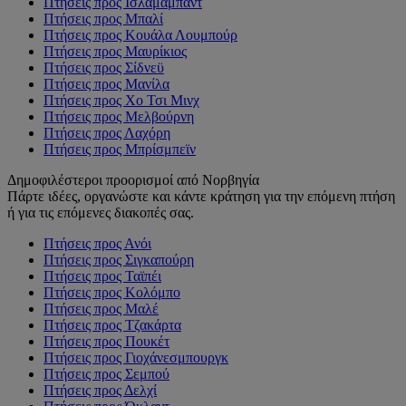
Πτήσεις προς Ισλαμαμπάντ
Πτήσεις προς Μπαλί
Πτήσεις προς Κουάλα Λουμπούρ
Πτήσεις προς Μαυρίκιος
Πτήσεις προς Σίδνεϋ
Πτήσεις προς Μανίλα
Πτήσεις προς Χο Τσι Μινχ
Πτήσεις προς Μελβούρνη
Πτήσεις προς Λαχόρη
Πτήσεις προς Μπρίσμπεϊν
Δημοφιλέστεροι προορισμοί από Νορβηγία
Πάρτε ιδέες, οργανώστε και κάντε κράτηση για την επόμενη πτήση
ή για τις επόμενες διακοπές σας.
Πτήσεις προς Ανόι
Πτήσεις προς Σιγκαπούρη
Πτήσεις προς Ταϊπέι
Πτήσεις προς Κολόμπο
Πτήσεις προς Μαλέ
Πτήσεις προς Τζακάρτα
Πτήσεις προς Πουκέτ
Πτήσεις προς Γιοχάνεσμπουργκ
Πτήσεις προς Σεμπού
Πτήσεις προς Δελχί