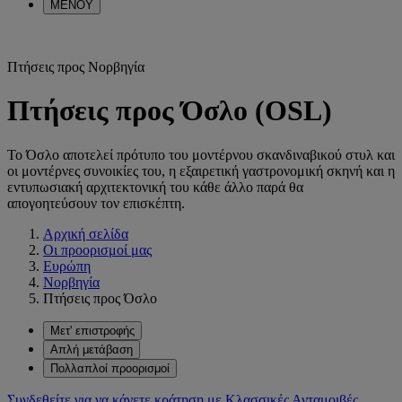
ΜΕΝΟΥ
Πτήσεις προς Νορβηγία
Πτήσεις προς Όσλο (OSL)
Το Όσλο αποτελεί πρότυπο του μοντέρνου σκανδιναβικού στυλ και
οι μοντέρνες συνοικίες του, η εξαιρετική γαστρονομική σκηνή και η
εντυπωσιακή αρχιτεκτονική του κάθε άλλο παρά θα
απογοητεύσουν τον επισκέπτη.
Αρχική σελίδα
Οι προορισμοί μας
Ευρώπη
Νορβηγία
Πτήσεις προς Όσλο
Μετ' επιστροφής
Απλή μετάβαση
Πολλαπλοί προορισμοί
Συνδεθείτε για να κάνετε κράτηση με Κλασσικές Ανταμοιβές