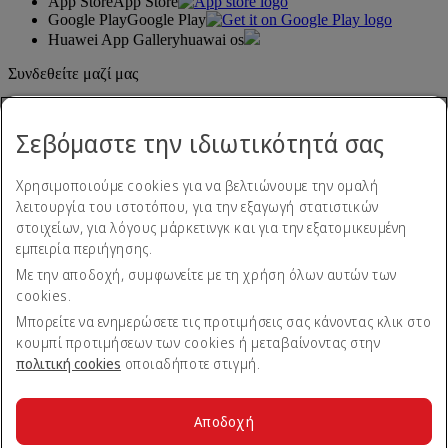
App Store
App Store
Google Play
Google Play
Huawei App Gallery
huawai os
Συνδεθείτε μαζί μας
Μοιραστείτε την εμπειρία σας με την Emirates.
Σεβόμαστε την ιδιωτικότητά σας
Χρησιμοποιούμε cookies για να βελτιώνουμε την ομαλή
λειτουργία του ιστοτόπου, για την εξαγωγή στατιστικών
στοιχείων, για λόγους μάρκετινγκ και για την εξατομικευμένη
εμπειρία περιήγησης.
Με την αποδοχή, συμφωνείτε με τη χρήση όλων αυτών των
Δήλωση προσβασιμότητας
cookies.
Επικοινωνήστε μαζί μας
Πολιτική απορρήτου
Μπορείτε να ενημερώσετε τις προτιμήσεις σας κάνοντας κλικ στο
Όροι και προϋποθέσεις
κουμπί προτιμήσεων των cookies ή μεταβαίνοντας στην
Πολιτική cookies
πολιτική cookies
οποιαδήποτε στιγμή.
Ασφάλεια στον κυβερνοχώρο
Δήλωση διαφάνειας βάσει του Νόμου περί Σύγχρονης
Δουλείας
Αποδοχή
Χάρτης ιστοτόπου