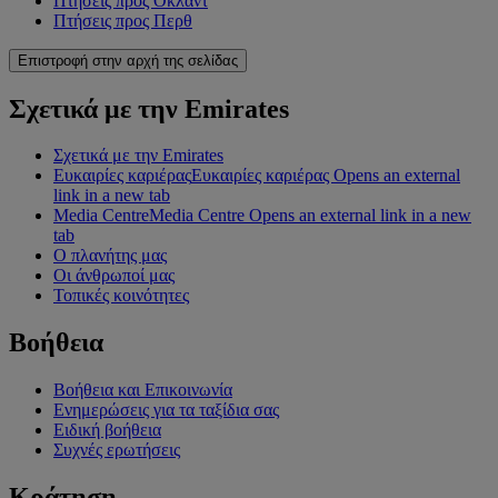
Πτήσεις προς Όκλαντ
Πτήσεις προς Περθ
Επιστροφή στην αρχή της σελίδας
Σχετικά με την Emirates
Σχετικά με την Emirates
Ευκαιρίες καριέρας
Ευκαιρίες καριέρας Opens an external
link in a new tab
Media Centre
Media Centre Opens an external link in a new
tab
Ο πλανήτης μας
Οι άνθρωποί μας
Τοπικές κοινότητες
Βοήθεια
Βοήθεια και Επικοινωνία
Ενημερώσεις για τα ταξίδια σας
Ειδική βοήθεια
Συχνές ερωτήσεις
Κράτηση