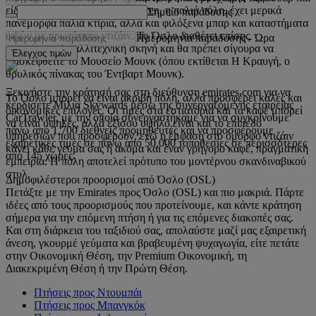
είδη χειροτεχνίας. Το Kvadraturen, η παλιά πόλη, έχει μερικά
Σημείο παράδοσης
πανέμορφα παλιά κτίρια, αλλά και φιλόξενα μπαρ και καταστήματα
ειδών με πρωτότυπο ντιζάιν. Το Όσλο διαθέτει επίσης
Ημερομηνία παράδοσης
-
Ώρα
εντυπωσιακή καλλιτεχνική σκηνή και θα πρέπει σίγουρα να
Έλεγχος τιμών
επισκεφθείτε το Μουσείο Μουνκ (όπου εκτίθεται Η Κραυγή, ο
θρυλικός πίνακας του Έντβαρτ Μουνκ).
Ξεκινήστε την κράτησή σας στη διεύθυνση emirates.com για να
Το Όσλο μπορεί να είναι ακριβή πόλη, αλλά προσφέρει καλές και
κερδίσετε Μίλια Skywards μέσω της συνεργαζόμενης εταιρείας
οικονομικές επιλογές. Οι τιμές στα εστιατόρια και τα καφέ μπορεί
CarTrawler, με την οποία συνεργαστήκαμε για να συγκρίνουμε
να είναι υψηλές, αλλά εξίσου υψηλό είναι και το επίπεδο
πάνω από 1.700 διεθνείς προμηθευτές και να προσφέρουμε
υπηρεσιών που προσφέρουν, ενώ η έμφαση στο όμορφο ντιζάιν
εξαιρετικές τιμές σε πάνω από 50.000 τοποθεσίες σε περισσότερες
κάνει κάθε γεύμα σας ή ακόμα και έναν γρήγορο καφέ, πραγματική
από 145 χώρες.
εμπειρία. Η πόλη αποτελεί πρότυπο του μοντέρνου σκανδιναβικού
στυλ.
Δημοφιλέστεροι προορισμοί από Όσλο (OSL)
Πετάξτε με την Emirates προς Όσλο (OSL) και πιο μακριά. Πάρτε
ιδέες από τους προορισμούς που προτείνουμε, και κάντε κράτηση
σήμερα για την επόμενη πτήση ή για τις επόμενες διακοπές σας.
Και στη διάρκεια του ταξιδιού σας, απολαύστε μαζί μας εξαιρετική
άνεση, γκουρμέ γεύματα και βραβευμένη ψυχαγωγία, είτε πετάτε
στην Οικονομική Θέση, την Premium Οικονομική, τη
Διακεκριμένη Θέση ή την Πρώτη Θέση.
Πτήσεις προς Ντουμπάι
Πτήσεις προς Μπανγκόκ