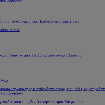
προς Χιούστον
πρίσμπεϊν
Λάρνακα προς Περθ
Λάρνακα προς Σίδνεϋ
όκιο (Narita)
Λαχόρη
Λάρνακα προς Πεσαβάρ
Λάρνακα προς Σιαλκότ
 Μινχ
λκούτα
Λάρνακα προς Κοτσίν
Λάρνακα προς Μουμπάι (Βομβάη)
Λάρνα
 Χαϊντεραμπάντ
γκάη
Λάρνακα προς Σεντζέν
Λάρνακα προς Χανγκτσόου