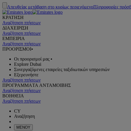
Απευθείας μετάβαση στο κυρίως περιεχόμενο
Πληροφορίες πρόσ
ΚΡΑΤΗΣΗ
Αναζήτηση πτήσεων
ΔΙΑΧΕΙΡΙΣΗ
Αναζήτηση πτήσεων
ΕΜΠΕΙΡΙΑ
Αναζήτηση πτήσεων
ΠΡΟΟΡΙΣΜΟΙ
•
Οι προορισμοί μας
•
Explore Dubai
Συνεργαζόμενες εταιρείες ταξιδιωτικών υπηρεσιών
Εξερευνήστε
Αναζήτηση πτήσεων
ΠΡΟΓΡΑΜΜΑTA ΑΝΤΑΜΟΙΒΗΣ
Αναζήτηση πτήσεων
ΒΟΗΘΕΙΑ
Αναζήτηση πτήσεων
CY
Αναζήτηση
ΜΕΝΟΥ