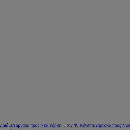
Μαϊάμι
Λάρνακα προς Νέα Υόρκη, Τζον Φ. Κένεντι
Λάρνακα προς Νιο