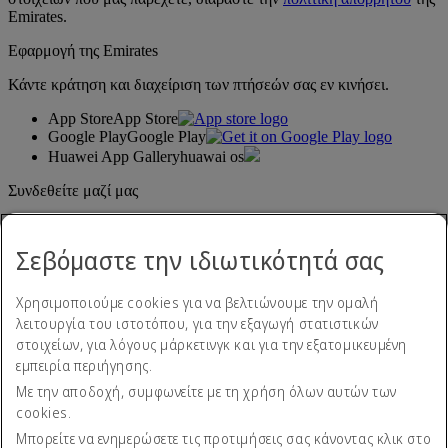
Emirates.
Εφαρμογή της Emirates
Κάντε κράτηση και διαχείριση των πτήσεών σας εν κινήσει.
App Store
App Store
Google Play
Google Play
Huawei App Gallery
huawai os
Συνδεθείτε μαζί μας
Μοιραστείτε την εμπειρία σας με την Emirates.
Σεβόμαστε την ιδιωτικότητά σας
Χρησιμοποιούμε cookies για να βελτιώνουμε την ομαλή
λειτουργία του ιστοτόπου, για την εξαγωγή στατιστικών
στοιχείων, για λόγους μάρκετινγκ και για την εξατομικευμένη
εμπειρία περιήγησης.
Με την αποδοχή, συμφωνείτε με τη χρήση όλων αυτών των
Δήλωση προσβασιμότητας
cookies.
Επικοινωνήστε μαζί μας
Πολιτική απορρήτου
Μπορείτε να ενημερώσετε τις προτιμήσεις σας κάνοντας κλικ στο