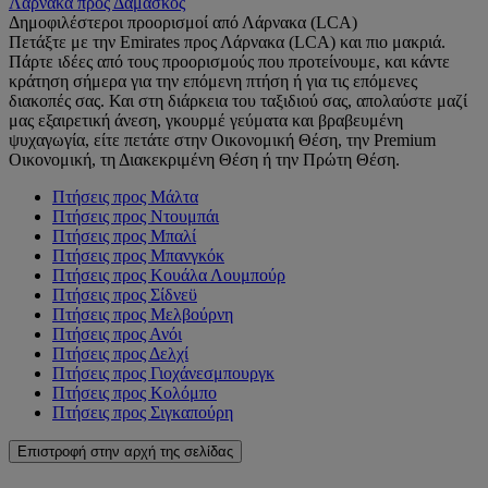
Λάρνακα προς Δαμασκός
Δημοφιλέστεροι προορισμοί από Λάρνακα (LCA)
Πετάξτε με την Emirates προς Λάρνακα (LCA) και πιο μακριά.
Πάρτε ιδέες από τους προορισμούς που προτείνουμε, και κάντε
κράτηση σήμερα για την επόμενη πτήση ή για τις επόμενες
διακοπές σας. Και στη διάρκεια του ταξιδιού σας, απολαύστε μαζί
μας εξαιρετική άνεση, γκουρμέ γεύματα και βραβευμένη
ψυχαγωγία, είτε πετάτε στην Οικονομική Θέση, την Premium
Οικονομική, τη Διακεκριμένη Θέση ή την Πρώτη Θέση.
Πτήσεις προς Μάλτα
Πτήσεις προς Ντουμπάι
Πτήσεις προς Μπαλί
Πτήσεις προς Μπανγκόκ
Πτήσεις προς Κουάλα Λουμπούρ
Πτήσεις προς Σίδνεϋ
Πτήσεις προς Μελβούρνη
Πτήσεις προς Ανόι
Πτήσεις προς Δελχί
Πτήσεις προς Γιοχάνεσμπουργκ
Πτήσεις προς Κολόμπο
Πτήσεις προς Σιγκαπούρη
Επιστροφή στην αρχή της σελίδας