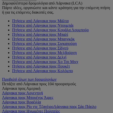
Δημοφιλέστερα δρομολόγια από Λάρνακα (LCA)
Πάρτε ιδέες, οργανώστε και κάντε κράτηση για την επόμενη πτήση
ή για τις επόμενες διακοπές σας.
Πτήσεις από Λάρνακα προς Μάλτα
Πτήσεις από Λάρνακα προς Ντουμπάι
Πτήσεις από Λάρνακα προς Κουάλα Λουμπούρ
Πτήσεις από Λάρνακα προς Μπαλί
Πτήσεις από Λάρνακα προς Μπανγκόκ
Πτήσεις από Λάρνακα προς Σιγκαπούρη
Πτήσεις από Λάρνακα προς Σίδνεϋ
Πτήσεις από Λάρνακα προς Μελβούρνη
Πτήσεις από Λάρνακα προς Δελχί
Πτήσεις από Λάρνακα προς Χο Τσι Μινχ
Πτήσεις από Λάρνακα προς Πουκέτ
Πτήσεις από Λάρνακα προς Κολόμπο
Προβολή όλων των δρομολογίων
Πετάξτε από Λάρνακα προς 104 προορισμούς
Λάρνακα προς Αμερική
Λάρνακα προς Αργεντινή
Λάρνακα προς Μπουένος Άιρες
Λάρνακα προς Βραζιλία
Λάρνακα προς Ρίο ντε Τζανέιρο
Λάρνακα προς Σάο Πάολο
Λάρνακα προς Ηνωμένες Πολιτείες