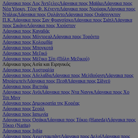
Λάρνακα προς Λος Άντζελες
Λάρνακα προς Μαϊάμι
Λάρνακα προς
Νέα Υόρκη, Τζον Φ. Κένεντι
Λάρνακα προς Νιούαρκ
Λάρνακα προς
Ντάλας
Λάρνακα προς Ορλάντο
Λάρνακα προς Ουάσινγκτον
Π.Κ.
Λάρνακα προς Σαν Φρανσίσκο
Λάρνακα προς Σιάτλ
Λάρνακα
προς Σικάγο
Λάρνακα προς Χιούστον
Λάρνακα προς Καναδάς
Λάρνακα προς Μόντρεαλ
Λάρνακα προς Τορόντο
Λάρνακα προς Κολομβία
Λάρνακα προς Μπογκοτά
Λάρνακα προς Μεξικό
Λάρνακα προς Μέξικο Σίτι (Πόλη Μεξικού)
Λάρνακα προς Ασία και Ειρηνικός
Λάρνακα προς Αυστραλία
Λάρνακα προς Αδελαΐδα
Λάρνακα προς Μελβούρνη
Λάρνακα προς
Μπρίσμπεϊν
Λάρνακα προς Περθ
Λάρνακα προς Σίδνεϋ
Λάρνακα προς Βιετνάμ
Λάρνακα προς Ανόι
Λάρνακα προς Ντα Νανγκ
Λάρνακα προς Χο
Τσι Μινχ
Λάρνακα προς Δημοκρατία της Κορέας
Λάρνακα προς Σεούλ
Λάρνακα προς Ιαπωνία
Λάρνακα προς Οσάκα
Λάρνακα προς Τόκιο (Haneda)
Λάρνακα προς
Τόκιο (Narita)
Λάρνακα προς Ινδία
Λάρνακα προς Αχμενταμπάντ
Λάρνακα προς Δελχί
Λάρνακα προς