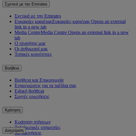
Σχετικά με την Emirates
Σχετικά με την Emirates
Ευκαιρίες καριέρας
Ευκαιρίες καριέρας Opens an external
link in a new tab
Media Centre
Media Centre Opens an external link in a new
tab
Ο πλανήτης μας
Οι άνθρωποί μας
Τοπικές κοινότητες
Βοήθεια
Βοήθεια και Επικοινωνία
Ενημερώσεις για τα ταξίδια σας
Ειδική βοήθεια
Συχνές ερωτήσεις
Κράτηση
Κράτηση πτήσεων
Ταξιδιωτικές υπηρεσίες
Διαχείριση
Μετακινήσεις