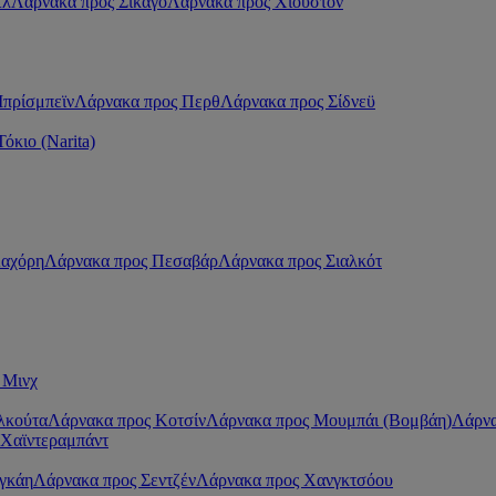
τλ
Λάρνακα προς Σικάγο
Λάρνακα προς Χιούστον
πρίσμπεϊν
Λάρνακα προς Περθ
Λάρνακα προς Σίδνεϋ
όκιο (Narita)
Λαχόρη
Λάρνακα προς Πεσαβάρ
Λάρνακα προς Σιαλκότ
 Μινχ
λκούτα
Λάρνακα προς Κοτσίν
Λάρνακα προς Μουμπάι (Βομβάη)
Λάρνα
 Χαϊντεραμπάντ
γκάη
Λάρνακα προς Σεντζέν
Λάρνακα προς Χανγκτσόου