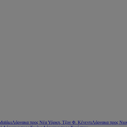
Μαϊάμι
Λάρνακα προς Νέα Υόρκη, Τζον Φ. Κένεντι
Λάρνακα προς Νιο