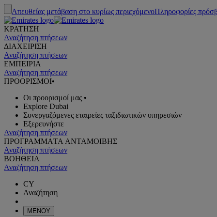
Απευθείας μετάβαση στο κυρίως περιεχόμενο
Πληροφορίες πρόσ
ΚΡΑΤΗΣΗ
Αναζήτηση πτήσεων
ΔΙΑΧΕΙΡΙΣΗ
Αναζήτηση πτήσεων
ΕΜΠΕΙΡΙΑ
Αναζήτηση πτήσεων
ΠΡΟΟΡΙΣΜΟΙ
•
Οι προορισμοί μας
•
Explore Dubai
Συνεργαζόμενες εταιρείες ταξιδιωτικών υπηρεσιών
Εξερευνήστε
Αναζήτηση πτήσεων
ΠΡΟΓΡΑΜΜΑTA ΑΝΤΑΜΟΙΒΗΣ
Αναζήτηση πτήσεων
ΒΟΗΘΕΙΑ
Αναζήτηση πτήσεων
CY
Αναζήτηση
ΜΕΝΟΥ