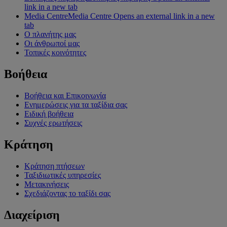
link in a new tab
Media Centre
Media Centre Opens an external link in a new
tab
Ο πλανήτης μας
Οι άνθρωποί μας
Τοπικές κοινότητες
Βοήθεια
Βοήθεια και Επικοινωνία
Ενημερώσεις για τα ταξίδια σας
Ειδική βοήθεια
Συχνές ερωτήσεις
Κράτηση
Κράτηση πτήσεων
Ταξιδιωτικές υπηρεσίες
Μετακινήσεις
Σχεδιάζοντας το ταξίδι σας
Διαχείριση