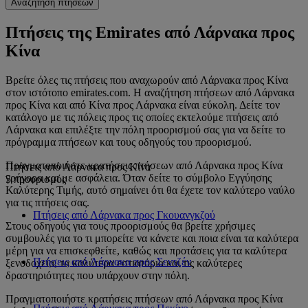
Αναζήτηση πτήσεων
Πτήσεις της Emirates από Λάρνακα προς
Κίνα
Βρείτε όλες τις πτήσεις που αναχωρούν από Λάρνακα προς Κίνα
στον ιστότοπο emirates.com. Η αναζήτηση πτήσεων από Λάρνακα
προς Κίνα και από Κίνα προς Λάρνακα είναι εύκολη. Δείτε τον
κατάλογο με τις πόλεις προς τις οποίες εκτελούμε πτήσεις από
Λάρνακα και επιλέξτε την πόλη προορισμού σας για να δείτε το
πρόγραμμα πτήσεων και τους οδηγούς του προορισμού.
Πραγματοποιήστε κρατήσεις πτήσεων από Λάρνακα προς Κίνα
Πτήσεις από Λάρνακα προς Κίνα
γρήγορα και με ασφάλεια. Όταν δείτε το σύμβολο Εγγύησης
5 προορισμός
Καλύτερης Τιμής, αυτό σημαίνει ότι θα έχετε τον καλύτερο ναύλο
για τις πτήσεις σας.
Πτήσεις από Λάρνακα προς Γκουανγκζού
Στους οδηγούς για τους προορισμούς θα βρείτε χρήσιμες
συμβουλές για το τι μπορείτε να κάνετε και ποια είναι τα καλύτερα
μέρη για να επισκεφθείτε, καθώς και προτάσεις για τα καλύτερα
Πτήσεις από Λάρνακα προς Σεντζέν
ξενοδοχεία, τα καλύτερα εστιατόρια και τις καλύτερες
δραστηριότητες που υπάρχουν στην πόλη.
Πραγματοποιήστε κρατήσεις πτήσεων από Λάρνακα προς Κίνα