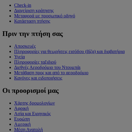
Check-in
Διαχείριση κράτησης
Μεταφορά με προσωπικό οδηγό
Κατάσταση πτήσης
Πριν την πτήση σας
Αποσκευές
Πληροφορίες για θεωρήσεις εισόδου (βίζα) και διαβατήρια
Υγεία
Πληροφορίες ταξιδιού
Διεθνές Αεροδρόμιο του Ντουμπάι
Μετάβαση προς και από το αεροδρόμιο
Κανόνες και ειδοποιήσεις
Οι προορισμοί μας
Χάρτης δρομολογίων
Αφρική
Ασία και Ειρηνικός
Ευρώπη
Αμερική
Μέση Ανατολή