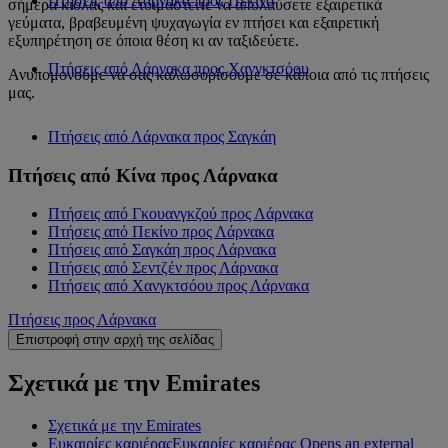
Πτήσεις από Λάρνακα προς Πεκίνο
σήμερα κιόλας και ετοιμαστείτε να απολαύσετε εξαιρετικά
γεύματα, βραβευμένη ψυχαγωγία εν πτήσει και εξαιρετική
εξυπηρέτηση σε όποια θέση κι αν ταξιδεύετε.
Πτήσεις από Λάρνακα προς Χανγκτσόου
Ανυπομονούμε να σας καλωσορίσουμε σε κάποια από τις πτήσεις
μας.
Πτήσεις από Λάρνακα προς Σαγκάη
Πτήσεις από Κίνα προς Λάρνακα
Πτήσεις από Γκουανγκζού προς Λάρνακα
Πτήσεις από Πεκίνο προς Λάρνακα
Πτήσεις από Σαγκάη προς Λάρνακα
Πτήσεις από Σεντζέν προς Λάρνακα
Πτήσεις από Χανγκτσόου προς Λάρνακα
Πτήσεις προς Λάρνακα
Επιστροφή στην αρχή της σελίδας
Σχετικά με την Emirates
Σχετικά με την Emirates
Ευκαιρίες καριέρας
Ευκαιρίες καριέρας Opens an external