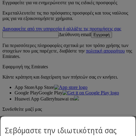
Εγγραφείτε για να ενημερώνεστε για τις ειδικές προσφορές
Εκμεταλλευτείτε τις πιο πρόσφατες προσφορές και τους ναύλους
μας για να εξοικονομήσετε χρήματα.
Διαγραφείτε από την υπηρεσία ή αλλάξτε τις προτιμήσεις σας
Διεύθυνση email
Εγγραφή
Για περισσότερες πληροφορίες σχετικά με τον τρόπο χρήσης των
στοιχείων που μας παρέχετε, διαβάστε την
πολιτική απορρήτου
της
Emirates.
Εφαρμογή της Emirates
Κάντε κράτηση και διαχείριση των πτήσεών σας εν κινήσει.
App Store
App Store
Google Play
Google Play
Huawei App Gallery
huawai os
Συνδεθείτε μαζί μας
Μοιραστείτε την εμπειρία σας με την Emirates.
Σεβόμαστε την ιδιωτικότητά σας