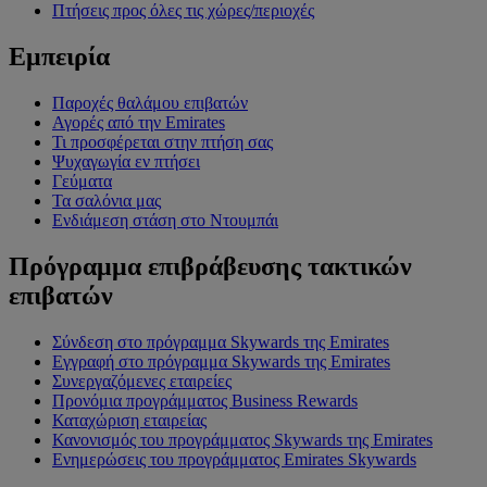
Πτήσεις προς όλες τις χώρες/περιοχές
Εμπειρία
Παροχές θαλάμου επιβατών
Αγορές από την Emirates
Τι προσφέρεται στην πτήση σας
Ψυχαγωγία εν πτήσει
Γεύματα
Τα σαλόνια μας
Ενδιάμεση στάση στο Ντουμπάι
Πρόγραμμα επιβράβευσης τακτικών
επιβατών
Σύνδεση στο πρόγραμμα Skywards της Emirates
Εγγραφή στο πρόγραμμα Skywards της Emirates
Συνεργαζόμενες εταιρείες
Προνόμια προγράμματος Business Rewards
Καταχώριση εταιρείας
Κανονισμός του προγράμματος Skywards της Emirates
Ενημερώσεις του προγράμματος Emirates Skywards