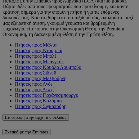
Πετάξτε με την Emirates προς Λάρνακα (LCA) και πιο μακριά.
Πάρτε ιδέες από τους προορισμούς που προτείνουμε, και κάντε
κράτηση σήμερα για την επόμενη πτήση ή για τις επόμενες
διακοπές σας. Και στη διάρκεια του ταξιδιού σας, απολαύστε μαζί
μας εξαιρετική άνεση, γκουρμέ γεύματα και βραβευμένη
ψυχαγωγία, είτε πετάτε στην Οικονομική Θέση, την Premium
Οικονομική, τη Διακεκριμένη Θέση ή την Πρώτη Θέση.
Πτήσεις προς Μάλτα
Πτήσεις προς Ντουμπάι
Πτήσεις προς Μπαλί
Πτήσεις προς Μπανγκόκ
Πτήσεις προς Κουάλα Λουμπούρ
Πτήσεις προς Σίδνεϋ
Πτήσεις προς Μελβούρνη
Πτήσεις προς Ανόι
Πτήσεις προς Δελχί
Πτήσεις προς Γιοχάνεσμπουργκ
Πτήσεις προς Κολόμπο
Πτήσεις προς Σιγκαπούρη
Επιστροφή στην αρχή της σελίδας
Σχετικά με την Emirates