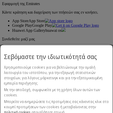
Εφαρμογή της Emirates
Κάντε κράτηση και διαχείριση των πτήσεών σας εν κινήσει.
App Store
App Store
Google Play
Google Play
Huawei App Gallery
huawai os
Συνδεθείτε μαζί μας
Μοιραστείτε την εμπειρία σας με την Emirates.
Σεβόμαστε την ιδιωτικότητά σας
Χρησιμοποιούμε cookies για να βελτιώνουμε την ομαλή
λειτουργία του ιστοτόπου, για την εξαγωγή στατιστικών
στοιχείων, για λόγους μάρκετινγκ και για την εξατομικευμένη
εμπειρία περιήγησης.
Με την αποδοχή, συμφωνείτε με τη χρήση όλων αυτών των
Δήλωση προσβασιμότητας
cookies.
Επικοινωνήστε μαζί μας
Πολιτική απορρήτου
Μπορείτε να ενημερώσετε τις προτιμήσεις σας κάνοντας κλικ στο
Όροι και προϋποθέσεις
κουμπί προτιμήσεων των cookies ή μεταβαίνοντας στην
Πολιτική cookies
πολιτική cookies
οποιαδήποτε στιγμή.