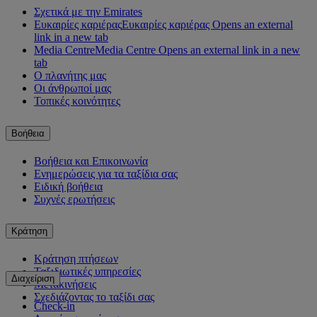
Σχετικά με την Emirates
Ευκαιρίες καριέρας
Ευκαιρίες καριέρας Opens an external
link in a new tab
Media Centre
Media Centre Opens an external link in a new
tab
Ο πλανήτης μας
Οι άνθρωποί μας
Τοπικές κοινότητες
Βοήθεια
Βοήθεια και Επικοινωνία
Ενημερώσεις για τα ταξίδια σας
Ειδική βοήθεια
Συχνές ερωτήσεις
Κράτηση
Κράτηση πτήσεων
Ταξιδιωτικές υπηρεσίες
Διαχείριση
Μετακινήσεις
Σχεδιάζοντας το ταξίδι σας
Check-in