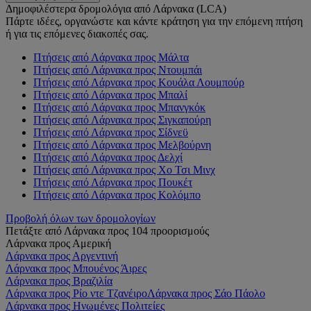
Δημοφιλέστερα δρομολόγια από Λάρνακα (LCA)
Πάρτε ιδέες, οργανώστε και κάντε κράτηση για την επόμενη πτήση
ή για τις επόμενες διακοπές σας.
Πτήσεις από Λάρνακα προς Μάλτα
Πτήσεις από Λάρνακα προς Ντουμπάι
Πτήσεις από Λάρνακα προς Κουάλα Λουμπούρ
Πτήσεις από Λάρνακα προς Μπαλί
Πτήσεις από Λάρνακα προς Μπανγκόκ
Πτήσεις από Λάρνακα προς Σιγκαπούρη
Πτήσεις από Λάρνακα προς Σίδνεϋ
Πτήσεις από Λάρνακα προς Μελβούρνη
Πτήσεις από Λάρνακα προς Δελχί
Πτήσεις από Λάρνακα προς Χο Τσι Μινχ
Πτήσεις από Λάρνακα προς Πουκέτ
Πτήσεις από Λάρνακα προς Κολόμπο
Προβολή όλων των δρομολογίων
Πετάξτε από Λάρνακα προς 104 προορισμούς
Λάρνακα προς Αμερική
Λάρνακα προς Αργεντινή
Λάρνακα προς Μπουένος Άιρες
Λάρνακα προς Βραζιλία
Λάρνακα προς Ρίο ντε Τζανέιρο
Λάρνακα προς Σάο Πάολο
Λάρνακα προς Ηνωμένες Πολιτείες