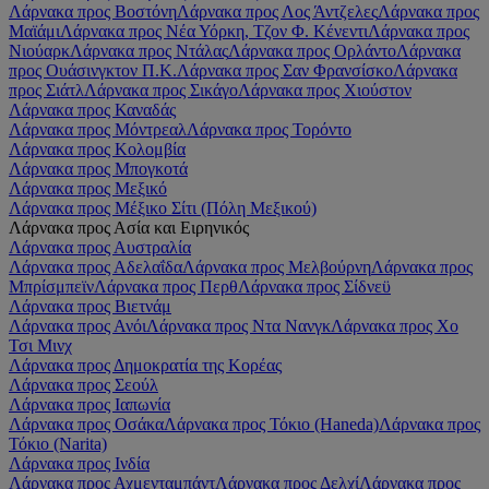
Λάρνακα προς Βοστόνη
Λάρνακα προς Λος Άντζελες
Λάρνακα προς
Μαϊάμι
Λάρνακα προς Νέα Υόρκη, Τζον Φ. Κένεντι
Λάρνακα προς
Νιούαρκ
Λάρνακα προς Ντάλας
Λάρνακα προς Ορλάντο
Λάρνακα
προς Ουάσινγκτον Π.Κ.
Λάρνακα προς Σαν Φρανσίσκο
Λάρνακα
προς Σιάτλ
Λάρνακα προς Σικάγο
Λάρνακα προς Χιούστον
Λάρνακα προς Καναδάς
Λάρνακα προς Μόντρεαλ
Λάρνακα προς Τορόντο
Λάρνακα προς Κολομβία
Λάρνακα προς Μπογκοτά
Λάρνακα προς Μεξικό
Λάρνακα προς Μέξικο Σίτι (Πόλη Μεξικού)
Λάρνακα προς Ασία και Ειρηνικός
Λάρνακα προς Αυστραλία
Λάρνακα προς Αδελαΐδα
Λάρνακα προς Μελβούρνη
Λάρνακα προς
Μπρίσμπεϊν
Λάρνακα προς Περθ
Λάρνακα προς Σίδνεϋ
Λάρνακα προς Βιετνάμ
Λάρνακα προς Ανόι
Λάρνακα προς Ντα Νανγκ
Λάρνακα προς Χο
Τσι Μινχ
Λάρνακα προς Δημοκρατία της Κορέας
Λάρνακα προς Σεούλ
Λάρνακα προς Ιαπωνία
Λάρνακα προς Οσάκα
Λάρνακα προς Τόκιο (Haneda)
Λάρνακα προς
Τόκιο (Narita)
Λάρνακα προς Ινδία
Λάρνακα προς Αχμενταμπάντ
Λάρνακα προς Δελχί
Λάρνακα προς