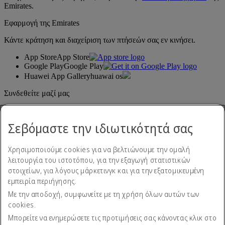
Emirates.
Εφαρμογή της Emirates
Κάντε κράτηση και διαχείριση των πτήσεών σας εν κινήσει.
App Store
App Store
Google Play
Google Play
Huawei App Gallery
huawai os
Συνδεθείτε μαζί μας
Μοιραστείτε την εμπειρία σας με την Emirates.
Σεβόμαστε την ιδιωτικότητά σας
Χρησιμοποιούμε cookies για να βελτιώνουμε την ομαλή
λειτουργία του ιστοτόπου, για την εξαγωγή στατιστικών
στοιχείων, για λόγους μάρκετινγκ και για την εξατομικευμένη
εμπειρία περιήγησης.
Με την αποδοχή, συμφωνείτε με τη χρήση όλων αυτών των
Δήλωση προσβασιμότητας
cookies.
Επικοινωνήστε μαζί μας
Πολιτική απορρήτου
Μπορείτε να ενημερώσετε τις προτιμήσεις σας κάνοντας κλικ στο