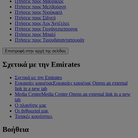
Πτήσεις προς Μαυρίκιος
Πτήσεις προς Μελβούρνη
Πτήσεις προς Νιούκασλ
Πτήσεις προς Σίδνεϋ
Πτήσεις προς Λος Άντζελες
Πτήσεις προς Γιοχάνεσμπουργκ
Πτήσεις προς Μπαλί
Πτήσεις προς Τιρουβανανταπουράν
Επιστροφή στην αρχή της σελίδας
Σχετικά με την Emirates
Σχετικά με την Emirates
Ευκαιρίες καριέρας
Ευκαιρίες καριέρας Opens an external
link in a new tab
Media Centre
Media Centre Opens an external link in a new
tab
Ο πλανήτης μας
Οι άνθρωποί μας
Τοπικές κοινότητες
Βοήθεια