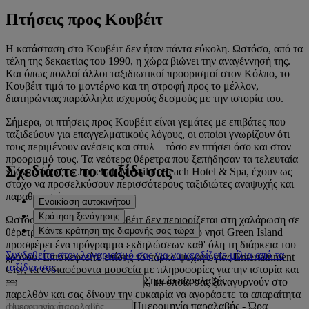
Πτήσεις προς Κουβέιτ
Η κατάσταση στο Κουβέιτ δεν ήταν πάντα εύκολη. Ωστόσο, από τα
τέλη της δεκαετίας του 1990, η χώρα βιώνει την αναγέννησή της.
Και όπως πολλοί άλλοι ταξιδιωτικοί προορισμοί στον Κόλπο, το
Κουβέιτ τιμά το μοντέρνο και τη στροφή προς το μέλλον,
διατηρώντας παράλληλα ισχυρούς δεσμούς με την ιστορία του.
Σήμερα, οι πτήσεις προς Κουβέιτ είναι γεμάτες με επιβάτες που
ταξιδεύουν για επαγγελματικούς λόγους, οι οποίοι γνωρίζουν ότι
τους περιμένουν ανέσεις και στυλ – τόσο εν πτήσει όσο και στον
προορισμό τους. Τα νεότερα θέρετρα που ξεπήδησαν τα τελευταία
Σχεδιάστε το ταξίδι σας
χρόνια, όπως το Jumeirah Messilah Beach Hotel & Spa, έχουν ως
στόχο να προσελκύσουν περισσότερους ταξιδιώτες αναψυχής και
παραθεριστές.
Ενοικίαση αυτοκινήτου
Κράτηση ξενάγησης
Ωστόσο, το ταξίδι στο Κουβέιτ δεν περιορίζεται στη χαλάρωση σε
Κάντε κράτηση της διαμονής σας τώρα
θέρετρα ή στην παραλία. Το αμφιθέατρο στο νησί Green Island
προσφέρει ένα πρόγραμμα εκδηλώσεων καθ' όλη τη διάρκεια του
Συνδεθείτε στον λογαριασμό σας για να κερδίζετε μίλια από τα
χρόνου. Επισκεφτείτε επίσης το πάρκο ψυχαγωγίας Entertainment
ταξίδια σας.
City, τα ενδιαφέροντα μουσεία με πληροφορίες για την ιστορία και
Σημείο παραλαβής
τον πολιτισμό και τέλος τα σουκ, τα οποία σας ξαναγυρνούν στο
παρελθόν και σας δίνουν την ευκαιρία να αγοράσετε τα απαραίτητα
Ημερομηνία παραλαβής
-
Ώρα
αναμνηστικά.