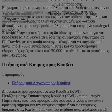
Σημείο παράδοσης
Εμβληματική θέση ανάμεσα σε όλα αυτά τα αξιοθέατα κατέχουν οι
τρεις Πύργοι του Κουβέιτ. Κατασκευασμένα το 1979, τα
Ημερομηνία παράδοσης
-
Ώρα
εμβληματικά αυτά κτίρια κυριαρχούν στον ορίζοντα της πόλης και
Έλεγχος τιμών
έχουν γίνει μάρτυρες πολλών γεγονότων. Σήμερα ωστόσο
δεσπόζουν σε μια ευημερούσα πόλη που είναι έτοιμη να υποδεχτεί
τον κόσμο.
Ξεκινήστε την κράτησή σας στη διεύθυνση emirates.com για να
κερδίσετε Μίλια Skywards μέσω της συνεργαζόμενης εταιρείας
CarTrawler, με την οποία συνεργαστήκαμε για να συγκρίνουμε
πάνω από 1.700 διεθνείς προμηθευτές και να προσφέρουμε
εξαιρετικές τιμές σε πάνω από 50.000 τοποθεσίες σε περισσότερες
από 145 χώρες.
Πτήσεις από Κύπρος προς Κουβέιτ
1 προορισμός
Πτήσεις από Λάρνακα προς Κουβέιτ
Δημοφιλέστεροι προορισμοί από Κουβέιτ (KWI)
Πετάξτε με την Emirates προς Κουβέιτ (KWI) και πιο μακριά.
Πάρτε ιδέες από τους προορισμούς που προτείνουμε, και κάντε
κράτηση σήμερα για την επόμενη πτήση ή για τις επόμενες
διακοπές σας. Και στη διάρκεια του ταξιδιού σας, απολαύστε μαζί