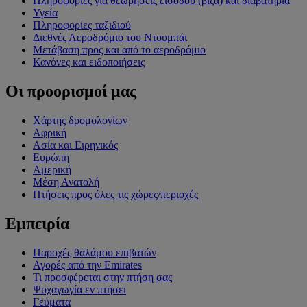
Πληροφορίες για θεωρήσεις εισόδου (βίζα) και διαβατήρια
Υγεία
Πληροφορίες ταξιδιού
Διεθνές Αεροδρόμιο του Ντουμπάι
Μετάβαση προς και από το αεροδρόμιο
Κανόνες και ειδοποιήσεις
Οι προορισμοί μας
Χάρτης δρομολογίων
Αφρική
Ασία και Ειρηνικός
Ευρώπη
Αμερική
Μέση Ανατολή
Πτήσεις προς όλες τις χώρες/περιοχές
Εμπειρία
Παροχές θαλάμου επιβατών
Αγορές από την Emirates
Τι προσφέρεται στην πτήση σας
Ψυχαγωγία εν πτήσει
Γεύματα