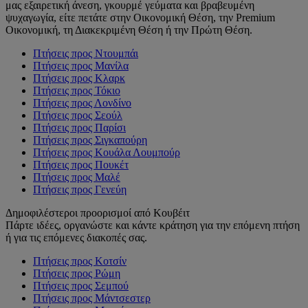
μας εξαιρετική άνεση, γκουρμέ γεύματα και βραβευμένη
ψυχαγωγία, είτε πετάτε στην Οικονομική Θέση, την Premium
Οικονομική, τη Διακεκριμένη Θέση ή την Πρώτη Θέση.
Πτήσεις προς Ντουμπάι
Πτήσεις προς Μανίλα
Πτήσεις προς Κλαρκ
Πτήσεις προς Τόκιο
Πτήσεις προς Λονδίνο
Πτήσεις προς Σεούλ
Πτήσεις προς Παρίσι
Πτήσεις προς Σιγκαπούρη
Πτήσεις προς Κουάλα Λουμπούρ
Πτήσεις προς Πουκέτ
Πτήσεις προς Μαλέ
Πτήσεις προς Γενεύη
Δημοφιλέστεροι προορισμοί από Κουβέιτ
Πάρτε ιδέες, οργανώστε και κάντε κράτηση για την επόμενη πτήση
ή για τις επόμενες διακοπές σας.
Πτήσεις προς Κοτσίν
Πτήσεις προς Ρώμη
Πτήσεις προς Σεμπού
Πτήσεις προς Μάντσεστερ