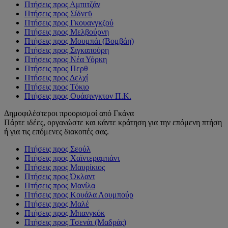
Πτήσεις προς Αμπιτζάν
Πτήσεις προς Σίδνεϋ
Πτήσεις προς Γκουανγκζού
Πτήσεις προς Μελβούρνη
Πτήσεις προς Μουμπάι (Βομβάη)
Πτήσεις προς Σιγκαπούρη
Πτήσεις προς Νέα Υόρκη
Πτήσεις προς Περθ
Πτήσεις προς Δελχί
Πτήσεις προς Τόκιο
Πτήσεις προς Ουάσινγκτον Π.Κ.
Δημοφιλέστεροι προορισμοί από Γκάνα
Πάρτε ιδέες, οργανώστε και κάντε κράτηση για την επόμενη πτήση
ή για τις επόμενες διακοπές σας.
Πτήσεις προς Σεούλ
Πτήσεις προς Χαϊντεραμπάντ
Πτήσεις προς Μαυρίκιος
Πτήσεις προς Όκλαντ
Πτήσεις προς Μανίλα
Πτήσεις προς Κουάλα Λουμπούρ
Πτήσεις προς Μαλέ
Πτήσεις προς Μπανγκόκ
Πτήσεις προς Τσενάι (Μαδράς)