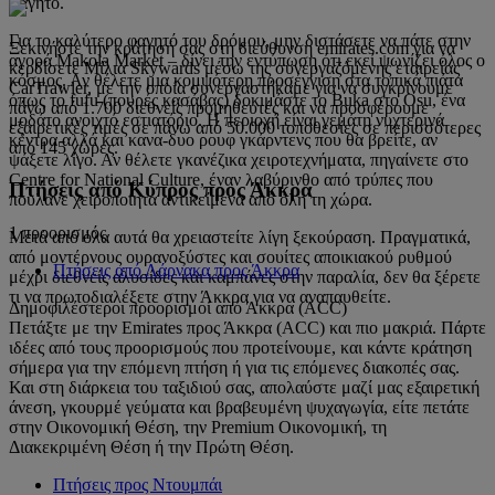
φαγητό.
Για το καλύτερο φαγητό του δρόμου, μην διστάσετε να πάτε στην
Ξεκινήστε την κράτησή σας στη διεύθυνση emirates.com για να
αγορά Makola Market – δίνει την εντύπωση ότι εκεί ψωνίζει όλος ο
κερδίσετε Μίλια Skywards μέσω της συνεργαζόμενης εταιρείας
κόσμος. Αν θέλετε μια κομψότερη προσέγγιση στα τοπικά πιάτα
CarTrawler, με την οποία συνεργαστήκαμε για να συγκρίνουμε
όπως το fufu (πουρές κασάβας) δοκιμάστε το Buka στο Osu, ένα
πάνω από 1.700 διεθνείς προμηθευτές και να προσφέρουμε
μοδάτο ανοιχτό εστιατόριο. Η περιοχή είναι γεμάτη νυχτερινά
εξαιρετικές τιμές σε πάνω από 50.000 τοποθεσίες σε περισσότερες
κέντρα αλλά και κανα-δυο ρουφ γκάρντενς που θα βρείτε, αν
από 145 χώρες.
ψάξετε λίγο. Αν θέλετε γκανέζικα χειροτεχνήματα, πηγαίνετε στο
Centre for National Culture, έναν λαβύρινθο από τρύπες που
Πτήσεις από Κύπρος προς Άκκρα
πουλάνε χειροποίητα αντικείμενα από όλη τη χώρα.
1 προορισμός
Μετά από όλα αυτά θα χρειαστείτε λίγη ξεκούραση. Πραγματικά,
από μοντέρνους ουρανοξύστες και σουίτες αποικιακού ρυθμού
Πτήσεις από Λάρνακα προς Άκκρα
μέχρι διεθνείς αλυσίδες και καμπάνες στην παραλία, δεν θα ξέρετε
τι να πρωτοδιαλέξετε στην Άκκρα για να αναπαυθείτε.
Δημοφιλέστεροι προορισμοί από Άκκρα (ACC)
Πετάξτε με την Emirates προς Άκκρα (ACC) και πιο μακριά. Πάρτε
ιδέες από τους προορισμούς που προτείνουμε, και κάντε κράτηση
σήμερα για την επόμενη πτήση ή για τις επόμενες διακοπές σας.
Και στη διάρκεια του ταξιδιού σας, απολαύστε μαζί μας εξαιρετική
άνεση, γκουρμέ γεύματα και βραβευμένη ψυχαγωγία, είτε πετάτε
στην Οικονομική Θέση, την Premium Οικονομική, τη
Διακεκριμένη Θέση ή την Πρώτη Θέση.
Πτήσεις προς Ντουμπάι