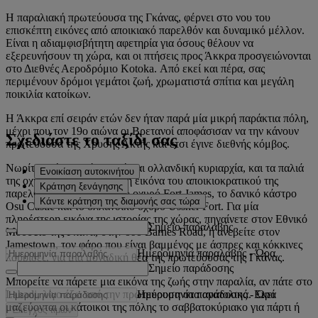
Η παραλιακή πρωτεύουσα της Γκάνας, φέρνει στο νου του
επισκέπτη εικόνες από αποικιακό παρελθόν και δυναμικό μέλλον.
Είναι η αδιαμφισβήτητη αφετηρία για όσους θέλουν να
εξερευνήσουν τη χώρα, και οι πτήσεις προς Άκκρα προσγειώνονται
στο Διεθνές Αεροδρόμιο Kotoka. Από εκεί και πέρα, σας
περιμένουν δρόμοι γεμάτοι ζωή, χρωματιστά σπίτια και μεγάλη
ποικιλία κατοίκων.
Η Άκκρα επί σειράν ετών δεν ήταν παρά μία μικρή παράκτια πόλη,
μέχρι που τον 19ο αιώνα οι Βρετανοί αποφάσισαν να την κάνουν
Σχεδιάστε το ταξίδι σας
πρωτεύουσα της Χρυσής Ακτής και έτσι έγινε διεθνής κόμβος.
Νωρίτερα ήταν υπό δανική και ολλανδική κυριαρχία, και τα παλιά
Ενοικίαση αυτοκινήτου
της οχυρά δίνουν μια πλήρη εικόνα του αποικιοκρατικού της
Κράτηση ξενάγησης
παρελθόντος: Το βρετανικό οχυρό Fort James, το δανικό κάστρο
Κάντε κράτηση της διαμονής σας τώρα
Osu Castle και το ολλανδικό οχυρό Ussher Fort. Για μία
πληρέστερη εικόνα της ιστορίας της χώρας, πηγαίνετε στον Εθνικό
Σημείο παραλαβής
Μουσείο της Γκάνα, στην οδό Barnes Road, ή ανεβείτε στον
Jamestown, τον φάρο που είναι βαμμένος με άσπρες και κόκκινες
Ημερομηνία παραλαβής
-
Ώρα
λουρίδες, για μια μοναδική θέα της πρωτεύουσας της Γκάνας.
Σημείο παράδοσης
Μπορείτε να πάρετε μια εικόνα της ζωής στην παραλία, αν πάτε στο
Ημερομηνία παράδοσης
-
Ώρα
Labadi, λίγο έξω από την πρωτεύουσα στα ανατολικά. Εκεί
μαζεύονται οι κάτοικοι της πόλης το σαββατοκύριακο για πάρτι ή
Έλεγχος τιμών