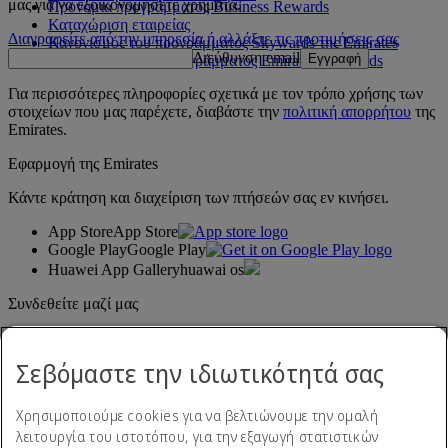
μας για να εξοικονομήσετε χρήματα.
Προνόμια προγράμματος Business Rewards
Καταχώριση εταιρείας
Διαγραφείτε από την υπηρεσία ή αλλάξτε τις προτιμήσεις σας
Κανονισμός του προγράμματος Skywards της Emirates
Διεύθυνση email
Εγγραφή
Ενημερώσεις του προγράμματος Emirates Skywards
Για περισσότερες πληροφορίες σχετικά με τον τρόπο χρήσης των
στοιχείων που μας παρέχετε, διαβάστε την
πολιτική απορρήτου
της
Emirates.
Εφαρμογή της Emirates
Κάντε κράτηση και διαχείριση των πτήσεών σας εν κινήσει.
App Store
App Store
Google Play
Google Play
Huawei App Gallery
huawai os
Συνδεθείτε μαζί μας
Μοιραστείτε την εμπειρία σας με την Emirates.
Σεβόμαστε την ιδιωτικότητά σας
Χρησιμοποιούμε cookies για να βελτιώνουμε την ομαλή
λειτουργία του ιστοτόπου, για την εξαγωγή στατιστικών