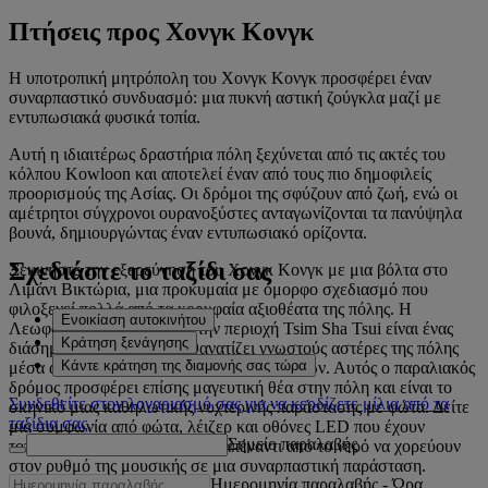
Πτήσεις προς Χονγκ Κονγκ
Η υποτροπική μητρόπολη του Χονγκ Κονγκ προσφέρει έναν
συναρπαστικό συνδυασμό: μια πυκνή αστική ζούγκλα μαζί με
εντυπωσιακά φυσικά τοπία.
Αυτή η ιδιαιτέρως δραστήρια πόλη ξεχύνεται από τις ακτές του
κόλπου Kowloon και αποτελεί έναν από τους πιο δημοφιλείς
προορισμούς της Ασίας. Οι δρόμοι της σφύζουν από ζωή, ενώ οι
αμέτρητοι σύγχρονοι ουρανοξύστες ανταγωνίζονται τα πανύψηλα
βουνά, δημιουργώντας έναν εντυπωσιακό ορίζοντα.
Σχεδιάστε το ταξίδι σας
Ξεκινήστε την εξερεύνηση του Χονγκ Κονγκ με μια βόλτα στο
Λιμάνι Βικτώρια, μια προκυμαία με όμορφο σχεδιασμό που
φιλοξενεί πολλά από τα κορυφαία αξιοθέατα της πόλης. Η
Ενοικίαση αυτοκινήτου
Λεωφόρος των Αστέρων στην περιοχή Tsim Sha Tsui είναι ένας
Κράτηση ξενάγησης
διάσημος δρόμος που απαθανατίζει γνωστούς αστέρες της πόλης
Κάντε κράτηση της διαμονής σας τώρα
μέσα από αγάλματα και αποτυπώματα χεριών. Αυτός ο παραλιακός
δρόμος προσφέρει επίσης μαγευτική θέα στην πόλη και είναι το
Συνδεθείτε στον λογαριασμό σας για να κερδίζετε μίλια από τα
σκηνικό μιας καθηλωτικής νυχτερινής παράστασης με φώτα. Δείτε
ταξίδια σας.
μια συμφωνία από φώτα, λέιζερ και οθόνες LED που έχουν
Σημείο παραλαβής
τοποθετηθεί σε ουρανοξύστες απέναντι από το νερό να χορεύουν
στον ρυθμό της μουσικής σε μια συναρπαστική παράσταση.
Ημερομηνία παραλαβής
-
Ώρα