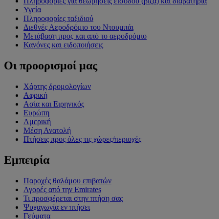
Πληροφορίες για θεωρήσεις εισόδου (βίζα) και διαβατήρια
Υγεία
Πληροφορίες ταξιδιού
Διεθνές Αεροδρόμιο του Ντουμπάι
Μετάβαση προς και από το αεροδρόμιο
Κανόνες και ειδοποιήσεις
Οι προορισμοί μας
Χάρτης δρομολογίων
Αφρική
Ασία και Ειρηνικός
Ευρώπη
Αμερική
Μέση Ανατολή
Πτήσεις προς όλες τις χώρες/περιοχές
Εμπειρία
Παροχές θαλάμου επιβατών
Αγορές από την Emirates
Τι προσφέρεται στην πτήση σας
Ψυχαγωγία εν πτήσει
Γεύματα