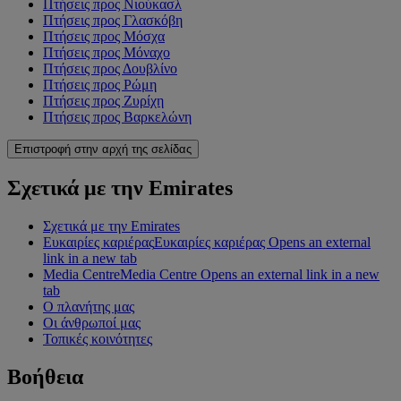
Πτήσεις προς Νιούκασλ
Πτήσεις προς Γλασκόβη
Πτήσεις προς Μόσχα
Πτήσεις προς Μόναχο
Πτήσεις προς Δουβλίνο
Πτήσεις προς Ρώμη
Πτήσεις προς Ζυρίχη
Πτήσεις προς Βαρκελώνη
Επιστροφή στην αρχή της σελίδας
Σχετικά με την Emirates
Σχετικά με την Emirates
Ευκαιρίες καριέρας
Ευκαιρίες καριέρας Opens an external
link in a new tab
Media Centre
Media Centre Opens an external link in a new
tab
Ο πλανήτης μας
Οι άνθρωποί μας
Τοπικές κοινότητες
Βοήθεια