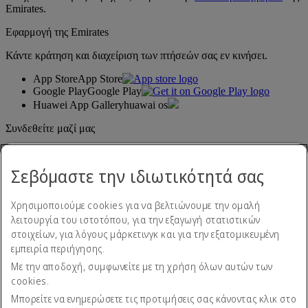
Emirates.
Εφαρμογή της Emirates
Κάντε κράτηση και διαχείριση των πτήσεών σας εν κινήσει.
App Store
App Store
Google Play
Google Play
Huawei App Gallery
huawai os
Συνδεθείτε μαζί μας
Μοιραστείτε την εμπειρία σας με την Emirates.
Σεβόμαστε την ιδιωτικότητά σας
Χρησιμοποιούμε cookies για να βελτιώνουμε την ομαλή
λειτουργία του ιστοτόπου, για την εξαγωγή στατιστικών
στοιχείων, για λόγους μάρκετινγκ και για την εξατομικευμένη
εμπειρία περιήγησης.
Με την αποδοχή, συμφωνείτε με τη χρήση όλων αυτών των
Δήλωση προσβασιμότητας
cookies.
Επικοινωνήστε μαζί μας
Πολιτική απορρήτου
Μπορείτε να ενημερώσετε τις προτιμήσεις σας κάνοντας κλικ στο