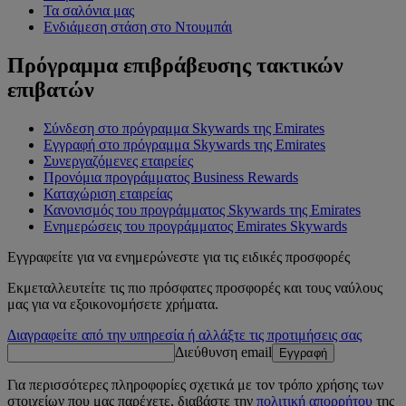
Τα σαλόνια μας
Ενδιάμεση στάση στο Ντουμπάι
Πρόγραμμα επιβράβευσης τακτικών
επιβατών
Σύνδεση στο πρόγραμμα Skywards της Emirates
Εγγραφή στο πρόγραμμα Skywards της Emirates
Συνεργαζόμενες εταιρείες
Προνόμια προγράμματος Business Rewards
Καταχώριση εταιρείας
Κανονισμός του προγράμματος Skywards της Emirates
Ενημερώσεις του προγράμματος Emirates Skywards
Εγγραφείτε για να ενημερώνεστε για τις ειδικές προσφορές
Εκμεταλλευτείτε τις πιο πρόσφατες προσφορές και τους ναύλους
μας για να εξοικονομήσετε χρήματα.
Διαγραφείτε από την υπηρεσία ή αλλάξτε τις προτιμήσεις σας
Διεύθυνση email
Εγγραφή
Για περισσότερες πληροφορίες σχετικά με τον τρόπο χρήσης των
στοιχείων που μας παρέχετε, διαβάστε την
πολιτική απορρήτου
της