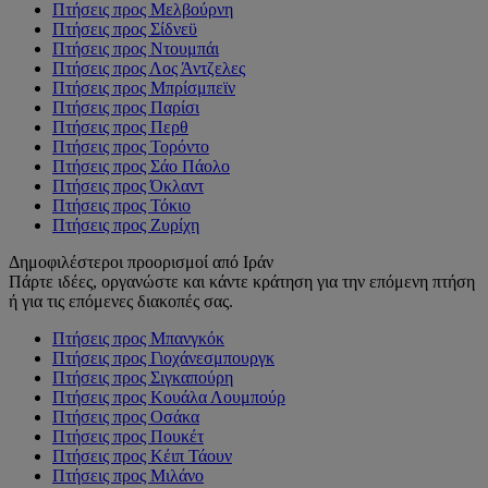
Πτήσεις προς Μελβούρνη
Πτήσεις προς Σίδνεϋ
Πτήσεις προς Ντουμπάι
Πτήσεις προς Λος Άντζελες
Πτήσεις προς Μπρίσμπεϊν
Πτήσεις προς Παρίσι
Πτήσεις προς Περθ
Πτήσεις προς Τορόντο
Πτήσεις προς Σάο Πάολο
Πτήσεις προς Όκλαντ
Πτήσεις προς Τόκιο
Πτήσεις προς Ζυρίχη
Δημοφιλέστεροι προορισμοί από Ιράν
Πάρτε ιδέες, οργανώστε και κάντε κράτηση για την επόμενη πτήση
ή για τις επόμενες διακοπές σας.
Πτήσεις προς Μπανγκόκ
Πτήσεις προς Γιοχάνεσμπουργκ
Πτήσεις προς Σιγκαπούρη
Πτήσεις προς Κουάλα Λουμπούρ
Πτήσεις προς Οσάκα
Πτήσεις προς Πουκέτ
Πτήσεις προς Κέιπ Τάουν
Πτήσεις προς Μιλάνο