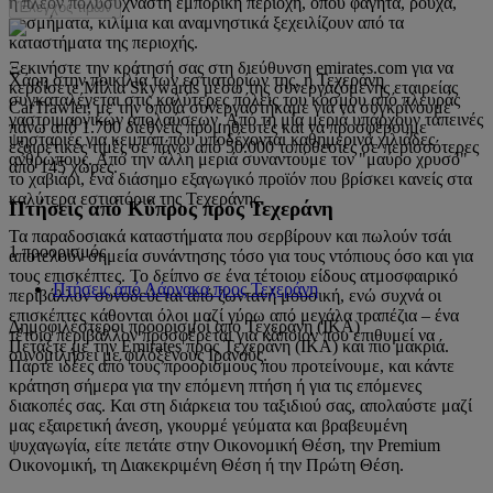
η πλέον πολυσύχναστη εμπορική περιοχή, όπου φαγητά, ρούχα,
Έλεγχος τιμών
κοσμήματα, κιλίμια και αναμνηστικά ξεχειλίζουν από τα
καταστήματα της περιοχής.
Ξεκινήστε την κράτησή σας στη διεύθυνση emirates.com για να
Χάρη στην ποικιλία των εστιατορίων της, η Τεχεράνη
κερδίσετε Μίλια Skywards μέσω της συνεργαζόμενης εταιρείας
συγκαταλέγεται στις καλύτερες πόλεις του κόσμου από πλευράς
CarTrawler, με την οποία συνεργαστήκαμε για να συγκρίνουμε
γαστριμαργικών απολαύσεων. Από τη μία μεριά υπάρχουν ταπεινές
πάνω από 1.700 διεθνείς προμηθευτές και να προσφέρουμε
ψησταριές για κεμπάπ που υποδέχονται καθημερινά χιλιάδες
εξαιρετικές τιμές σε πάνω από 50.000 τοποθεσίες σε περισσότερες
ανθρώπους. Από την άλλη μεριά συναντούμε τον "μαύρο χρυσό"
από 145 χώρες.
το χαβιάρι, ένα διάσημο εξαγωγικό προϊόν που βρίσκει κανείς στα
καλύτερα εστιατόρια της Τεχεράνης.
Πτήσεις από Κύπρος προς Τεχεράνη
Τα παραδοσιακά καταστήματα που σερβίρουν και πωλούν τσάι
1 προορισμός
αποτελούν σημεία συνάντησης τόσο για τους ντόπιους όσο και για
τους επισκέπτες. Το δείπνο σε ένα τέτοιου είδους ατμοσφαιρικό
Πτήσεις από Λάρνακα προς Τεχεράνη
περιβάλλον συνοδεύεται από ζωντανή μουσική, ενώ συχνά οι
επισκέπτες κάθονται όλοι μαζί γύρω από μεγάλα τραπέζια – ένα
Δημοφιλέστεροι προορισμοί από Τεχεράνη (IKA)
τέτοιο περιβάλλον προσφέρεται για κάποιον που επιθυμεί να
Πετάξτε με την Emirates προς Τεχεράνη (IKA) και πιο μακριά.
συνομιλήσει με φιλόξενους Ιρανούς.
Πάρτε ιδέες από τους προορισμούς που προτείνουμε, και κάντε
κράτηση σήμερα για την επόμενη πτήση ή για τις επόμενες
διακοπές σας. Και στη διάρκεια του ταξιδιού σας, απολαύστε μαζί
μας εξαιρετική άνεση, γκουρμέ γεύματα και βραβευμένη
ψυχαγωγία, είτε πετάτε στην Οικονομική Θέση, την Premium
Οικονομική, τη Διακεκριμένη Θέση ή την Πρώτη Θέση.