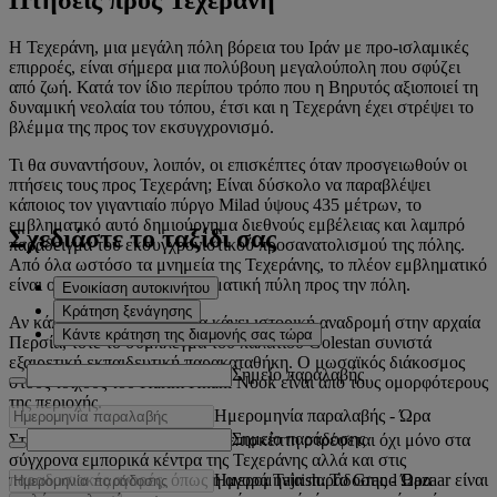
Η Τεχεράνη, μια μεγάλη πόλη βόρεια του Ιράν με προ-ισλαμικές
επιρροές, είναι σήμερα μια πολύβουη μεγαλούπολη που σφύζει
από ζωή. Κατά τον ίδιο περίπου τρόπο που η Βηρυτός αξιοποιεί τη
δυναμική νεολαία του τόπου, έτσι και η Τεχεράνη έχει στρέψει το
βλέμμα της προς τον εκσυγχρονισμό.
Τι θα συναντήσουν, λοιπόν, οι επισκέπτες όταν προσγειωθούν οι
πτήσεις τους προς Τεχεράνη; Είναι δύσκολο να παραβλέψει
κάποιος τον γιγαντιαίο πύργο Milad ύψους 435 μέτρων, το
εμβληματικό αυτό δημιούργημα διεθνούς εμβέλειας και λαμπρό
Σχεδιάστε το ταξίδι σας
παράδειγμα του εκσυγχρονιστικού προσανατολισμού της πόλης.
Από όλα ωστόσο τα μνημεία της Τεχεράνης, το πλέον εμβληματικό
είναι ο πύργος Azadi, η πραγματική πύλη προς την πόλη.
Ενοικίαση αυτοκινήτου
Κράτηση ξενάγησης
Αν κάποιος θέλει πάντως να κάνει ιστορική αναδρομή στην αρχαία
Κάντε κράτηση της διαμονής σας τώρα
Περσία, τότε το σύμπλεγμα του παλατιού Golestan συνιστά
εξαιρετική εκπαιδευτική παρακαταθήκη. Ο μωσαϊκός διάκοσμος
Σημείο παραλαβής
στους τοίχους του Karim Khani Nook είναι από τους ομορφότερους
της περιοχής.
Ημερομηνία παραλαβής
-
Ώρα
Σημείο παράδοσης
Στην Τεχεράνη η προσοχή του επισκέπτη στρέφεται όχι μόνο στα
σύγχρονα εμπορικά κέντρα της Τεχεράνης αλλά και στις
Ημερομηνία παράδοσης
-
Ώρα
παραδοσιακές αγορές, όπως η αγορά Tajrish. Το Grand Bazaar είναι