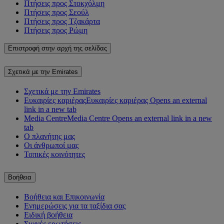
Πτήσεις προς Στοκχόλμη
Πτήσεις προς Σεούλ
Πτήσεις προς Τζακάρτα
Πτήσεις προς Ρώμη
Επιστροφή στην αρχή της σελίδας
Σχετικά με την Emirates
Σχετικά με την Emirates
Ευκαιρίες καριέρας
Ευκαιρίες καριέρας Opens an external
link in a new tab
Media Centre
Media Centre Opens an external link in a new
tab
Ο πλανήτης μας
Οι άνθρωποί μας
Τοπικές κοινότητες
Βοήθεια
Βοήθεια και Επικοινωνία
Ενημερώσεις για τα ταξίδια σας
Ειδική βοήθεια
Συχνές ερωτήσεις