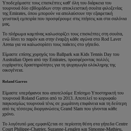
Υποδεχόμαστε τους επισκέπτες καθ' όλη του διάρκεια του
τουρνουά δύο εβδομάδων στην αποκλειστική σουίτα φιλοξενίας
της Emirates, όπου μπορούν να απολαύσουν την εξαιρετική
γευστική εμπειρία που προσφέρουμε στις πτήσεις και στα σαλόνια
μας.
Το πλήρωμα καμπίνας καλωσορίζει τους επισκέπτες στη σουίτα,
ενώ δίνει το παρόν και στην έναρξη κάθε αγώνα στο Rod Laver
Arena για να καλωσορίσει τους παίκτες στο γήπεδο.
Είμαστε επίσης χορηγός του Ballpark και Kids Tennis Day του
Australian Open από την Emirates, προσφέροντας πολλές
ευχάριστες δραστηριότητες για τη ψυχαγωγία ολόκληρης της
οικογένεια.
Roland Garros
Είμαστε υπερήφανοι που αποτελούμε Επίσημο Υποστηρικτή του
τουρνουά Roland Garros από το 2013. Αποτελεί το κορυφαίο
παγκοσμίως τουρνουά τένις σε χωμάτινη επιφάνεια και τη δεύτερη
από τις τέσσερις διοργανώσεις Grand Slam που γίνονται κάθε
χρόνο.
Το λογότυπό μας εμφανίζεται σε περίοπτη θέση στα γήπεδα Centre
Court Philippe-Chatrier, Suzanne-Lenglen και Simonne-Mathieu,