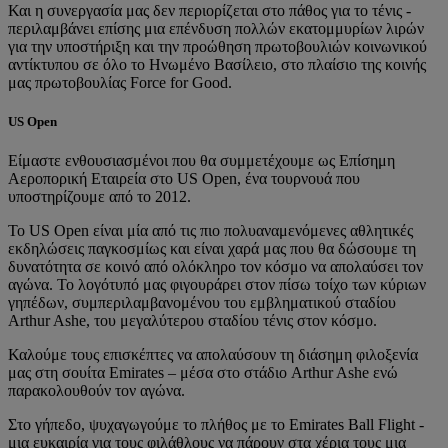
Και η συνεργασία μας δεν περιορίζεται στο πάθος για το τένις -
περιλαμβάνει επίσης μια επένδυση πολλών εκατομμυρίων λιρών
για την υποστήριξη και την προώθηση πρωτοβουλιών κοινωνικού
αντίκτυπου σε όλο το Ηνωμένο Βασίλειο, στο πλαίσιο της κοινής
μας πρωτοβουλίας Force for Good.
US Open
Είμαστε ενθουσιασμένοι που θα συμμετέχουμε ως Επίσημη
Αεροπορική Εταιρεία στο US Open, ένα τουρνουά που
υποστηρίζουμε από το 2012.
Το US Open είναι μία από τις πιο πολυαναμενόμενες αθλητικές
εκδηλώσεις παγκοσμίως και είναι χαρά μας που θα δώσουμε τη
δυνατότητα σε κοινό από ολόκληρο τον κόσμο να απολαύσει τον
αγώνα. Το λογότυπό μας φιγουράρει στον πίσω τοίχο των κύριων
γηπέδων, συμπεριλαμβανομένου του εμβληματικού σταδίου
Arthur Ashe, του μεγαλύτερου σταδίου τένις στον κόσμο.
Καλούμε τους επισκέπτες να απολαύσουν τη διάσημη φιλοξενία
μας στη σουίτα Emirates – μέσα στο στάδιο Arthur Ashe ενώ
παρακολουθούν τον αγώνα.
Στο γήπεδο, ψυχαγωγούμε το πλήθος με το Emirates Ball Flight -
μια ευκαιρία για τους φιλάθλους να πάρουν στα χέρια τους μια