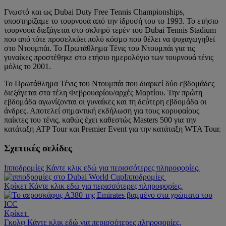
Γνωστό και ως Dubai Duty Free Tennis Championships,
υποστηρίξαμε το τουρνουά από την ίδρυσή του το 1993. Το ετήσιο
τουρνουά διεξάγεται στο σκληρό τερέν του Dubai Tennis Stadium
που από τότε προσελκύει πολύ κόσμο που θέλει να ψυχαγωγηθεί
στο Ντουμπάι. Το Πρωτάθλημα Τένις του Ντουμπάι για τις
γυναίκες προστέθηκε στο ετήσιο ημερολόγιο των τουρνουά τένις
μόλις το 2001.
Το Πρωτάθλημα Τένις του Ντουμπάι που διαρκεί δύο εβδομάδες
διεξάγεται στα τέλη Φεβρουαρίου/αρχές Μαρτίου. Την πρώτη
εβδομάδα αγωνίζονται οι γυναίκες και τη δεύτερη εβδομάδα οι
άνδρες. Αποτελεί σημαντική εκδήλωση για τους κορυφαίους
παίκτες του τένις, καθώς έχει καθεστώς Masters 500 για την
κατάταξη ATP Tour και Premier Event για την κατάταξη WTA Tour.
Σχετικές σελίδες
Ιπποδρομίες Κάντε κλικ εδώ για περισσότερες πληροφορίες.
Ιπποδρομίες
Κρίκετ Κάντε κλικ εδώ για περισσότερες πληροφορίες.
Κρίκετ
Γκολφ Κάντε κλικ εδώ για περισσότερες πληροφορίες.