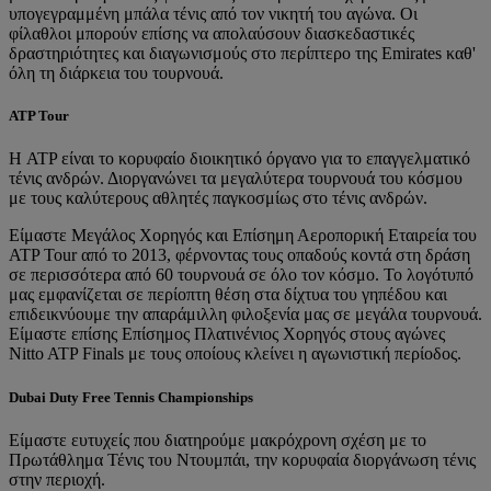
υπογεγραμμένη μπάλα τένις από τον νικητή του αγώνα. Οι
φίλαθλοι μπορούν επίσης να απολαύσουν διασκεδαστικές
δραστηριότητες και διαγωνισμούς στο περίπτερο της Emirates καθ'
όλη τη διάρκεια του τουρνουά.
ATP Tour
Η ATP είναι το κορυφαίο διοικητικό όργανο για το επαγγελματικό
τένις ανδρών. Διοργανώνει τα μεγαλύτερα τουρνουά του κόσμου
με τους καλύτερους αθλητές παγκοσμίως στο τένις ανδρών.
Είμαστε Μεγάλος Χορηγός και Επίσημη Αεροπορική Εταιρεία του
ATP Tour από το 2013, φέρνοντας τους οπαδούς κοντά στη δράση
σε περισσότερα από 60 τουρνουά σε όλο τον κόσμο. Το λογότυπό
μας εμφανίζεται σε περίοπτη θέση στα δίχτυα του γηπέδου και
επιδεικνύουμε την απαράμιλλη φιλοξενία μας σε μεγάλα τουρνουά.
Είμαστε επίσης Επίσημος Πλατινένιος Χορηγός στους αγώνες
Nitto ATP Finals με τους οποίους κλείνει η αγωνιστική περίοδος.
Dubai Duty Free Tennis Championships
Είμαστε ευτυχείς που διατηρούμε μακρόχρονη σχέση με το
Πρωτάθλημα Τένις του Ντουμπάι, την κορυφαία διοργάνωση τένις
στην περιοχή.