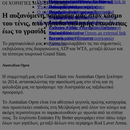
Ο πλανήτης μας
στο αεροδρόμιο Opens an external link in
Γεύματα στην Οικονομική Θέση
Συλλογή αφορολογήτων ειδών της
Γεύματα για παιδιά και βρέφη
Opens an external link in a new tab
Προσιτά ταξίδια με την Emirates
Emirates
ΟΙ ΧΟΡΗΓΙΕΣ ΜΑΣ ΣΤΟ ΤΕΝΙΣ
Ψυχαγωγία για παιδιά
a new tab
Ποτά και αναψυκτικά
Emirates
Βιωσιμότητα δραστηριοτήτων
Συνεργαζόμενες εταιρείες
Ειδική βοήθεια και αιτήματα
Η εμπειρία σας εν πτήσει
Ο στόλος μας
Επίσημο κατάστημα της Emirates
Ψυχαγωγικό πρόγραμμα για παιδιά
Περιβαλλοντική πολιτική
Skywards Rail
Εργαλεία και πληροφορίες
Η αυξανόμενη παρουσία μας στον κόσμο
Boeing 777
Παιχνίδια για παιδιά
Περιβαλλοντικές εκθέσεις
Υπολογιστής Μιλίων
Η Εφαρμογή της Emirates για κινητά
του τένις, από γήπεδα σκληρής επιφάνειας
Οι τοπικές κοινότητες
Emirates A380
Δραστηριότητες για παιδιά
Σύνδεση στο πρόγραμμα Skywards της
Ακύρωση ή αλλαγή κράτησης
Emirates A350
Emirates Airline Foundation
Emirates
Καθυστερήσεις στην ομαλή διεξαγωγή
Emirates
έως το γρασίδι
Emirates Executive
Airline Foundation Opens an external link
Skywards+
του ταξιδιού
Διαγράμματα θέσεων αεροσκαφών
in a new tab
Σχετικά με την Emirates
Το χαρτοφυλάκιό μας στο τένις περιλαμβάνει τις πιο σημαντικές
Χορηγίες
εκδηλώσεις στις διοργανώσεις ATP και WTA, μεταξύ άλλων και
τα τέσσερα τουρνουά Grand Slam.
Australian Open
Η συμμετοχή μας στο Grand Slam του Australian Open ξεκίνησε
το 2014, αντανακλώντας την αφοσίωσή μας στο τένις και τη
φιλοδοξία μας να προάγουμε την Αυστραλία ως ταξιδιωτικό
προορισμό.
Το Australian Open είναι ένα αθλητικό γεγονός πρώτης κατηγορίας
που προσελκύει οπαδούς στη Μελβούρνη από όλον τον κόσμο και
ακόμη περισσότεροι το παρακολουθούν με αγωνία από τα σπίτια
τους. Το λογότυπο Emirates Fly Better φιγουράρει στον πίσω τοίχο
όλων των γηπέδων, μεταξύ άλλων στο περίφημο Rod Laver Arena.