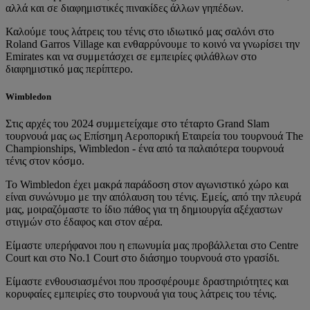
αλλά και σε διαφημιστικές πινακίδες άλλων γηπέδων.
Καλούμε τους λάτρεις του τένις στο ιδιωτικό μας σαλόνι στο
Roland Garros Village και ενθαρρύνουμε το κοινό να γνωρίσει την
Emirates και να συμμετάσχει σε εμπειρίες φιλάθλων στο
διαφημιστικό μας περίπτερο.
Wimbledon
Στις αρχές του 2024 συμμετείχαμε στο τέταρτο Grand Slam
τουρνουά μας ως Επίσημη Αεροπορική Εταιρεία του τουρνουά The
Championships, Wimbledon - ένα από τα παλαιότερα τουρνουά
τένις στον κόσμο.
Το Wimbledon έχει μακρά παράδοση στον αγωνιστικό χώρο και
είναι συνώνυμο με την απόλαυση του τένις. Εμείς, από την πλευρά
μας, μοιραζόμαστε το ίδιο πάθος για τη δημιουργία αξέχαστων
στιγμών στο έδαφος και στον αέρα.
Είμαστε υπερήφανοι που η επωνυμία μας προβάλλεται στο Centre
Court και στο No.1 Court στο διάσημο τουρνουά στο γρασίδι.
Είμαστε ενθουσιασμένοι που προσφέρουμε δραστηριότητες και
κορυφαίες εμπειρίες στο τουρνουά για τους λάτρεις του τένις.