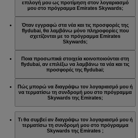
Emirates ή/και της flydubai. Οι προτιμήσεις επικοινωνίας σας
επιλογή μου ως προτίμηση στον λογαριασμό
ενημερώθηκαν αναλόγως.
μου στο πρόγραμμα Emirates Skywards;
Αυτό συμβαίνει γιατί η διεύθυνση email που
χρησιμοποιήσατε είναι συνδεδεμένη με πολλούς αριθμούς
Όταν εγγραφώ στα νέα και τις προσφορές της
μελών του προγράμματος Emirates Skywards ή γιατί το
flydubai, θα λαμβάνω μόνο πληροφορίες που
όνομα που δώσατε δεν αντιστοιχεί με το όνομα του
σχετίζονται με το πρόγραμμα Emirates
λογαριασμού σας στο πρόγραμμα Emirates Skywards.
Skywards;
Συνδεθείτε στον λογαριασμό σας στο πρόγραμμα Emirates
Skywards και ενημερώστε τις εγγραφές σε λίστες email στις
Θα λαμβάνετε όλα τα νέα και τις προσφορές της flydubai,
Προσωπικές προτιμήσεις
.
συμπεριλαμβανομένων των προωθητικών ενεργειών από τη
Ποια προσωπικά στοιχεία κοινοποιούνται στη
flydubai και τη flydubai Holidays.
flydubai, αν επιλέξω να λαμβάνω τα νέα και τις
προσφορές της flydubai;
Στη flydubai κοινοποιούνται το όνομά σας και η διεύθυνση
email σας προκειμένου να λαμβάνετε τέτοιου είδους
Πώς μπορώ να διαγράψω τον λογαριασμό μου ή
ενημερωτικά δελτία. Η flydubai είναι υπεύθυνη για την
να τερματίσω τη συνδρομή μου στο πρόγραμμα
επεξεργασία των προσωπικών σας στοιχείων σύμφωνα με
Skywards της Emirates;
την
πολιτική απορρήτου της flydubai
.
Μπορείτε να διαγράψετε τον λογαριασμό σας ή να
τερματίσετε τη συνδρομή σας στο πρόγραμμα Skywards της
Τι θα συμβεί αν διαγράψω τον λογαριασμό μου ή
Emirates ανά πάσα στιγμή με τους εξής τρόπους:
τερματίσω τη συνδρομή μου στο πρόγραμμα
Skywards της Emirates ;
Ιστότοπος της Emirates: Συνδεθείτε, μεταβείτε στο