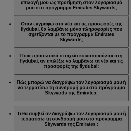
Emirates ή/και της flydubai. Οι προτιμήσεις επικοινωνίας σας
επιλογή μου ως προτίμηση στον λογαριασμό
ενημερώθηκαν αναλόγως.
μου στο πρόγραμμα Emirates Skywards;
Αυτό συμβαίνει γιατί η διεύθυνση email που
χρησιμοποιήσατε είναι συνδεδεμένη με πολλούς αριθμούς
Όταν εγγραφώ στα νέα και τις προσφορές της
μελών του προγράμματος Emirates Skywards ή γιατί το
flydubai, θα λαμβάνω μόνο πληροφορίες που
όνομα που δώσατε δεν αντιστοιχεί με το όνομα του
σχετίζονται με το πρόγραμμα Emirates
λογαριασμού σας στο πρόγραμμα Emirates Skywards.
Skywards;
Συνδεθείτε στον λογαριασμό σας στο πρόγραμμα Emirates
Skywards και ενημερώστε τις εγγραφές σε λίστες email στις
Θα λαμβάνετε όλα τα νέα και τις προσφορές της flydubai,
Προσωπικές προτιμήσεις
.
συμπεριλαμβανομένων των προωθητικών ενεργειών από τη
Ποια προσωπικά στοιχεία κοινοποιούνται στη
flydubai και τη flydubai Holidays.
flydubai, αν επιλέξω να λαμβάνω τα νέα και τις
προσφορές της flydubai;
Στη flydubai κοινοποιούνται το όνομά σας και η διεύθυνση
email σας προκειμένου να λαμβάνετε τέτοιου είδους
Πώς μπορώ να διαγράψω τον λογαριασμό μου ή
ενημερωτικά δελτία. Η flydubai είναι υπεύθυνη για την
να τερματίσω τη συνδρομή μου στο πρόγραμμα
επεξεργασία των προσωπικών σας στοιχείων σύμφωνα με
Skywards της Emirates;
την
πολιτική απορρήτου της flydubai
.
Μπορείτε να διαγράψετε τον λογαριασμό σας ή να
τερματίσετε τη συνδρομή σας στο πρόγραμμα Skywards της
Τι θα συμβεί αν διαγράψω τον λογαριασμό μου ή
Emirates ανά πάσα στιγμή με τους εξής τρόπους:
τερματίσω τη συνδρομή μου στο πρόγραμμα
Skywards της Emirates ;
Ιστότοπος της Emirates: Συνδεθείτε, μεταβείτε στο