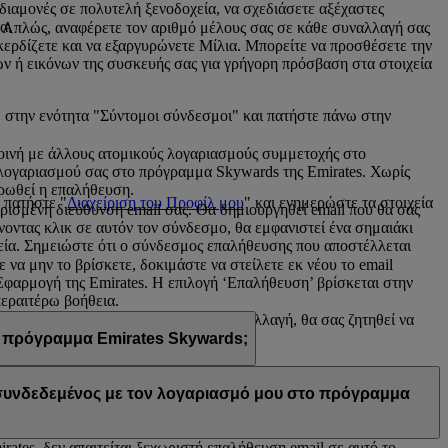
 διαμονές σε πολυτελή ξενοδοχεία, να σχεδιάσετε αξέχαστες
α.
. Απλώς, αναφέρετε τον αριθμό μέλους σας σε κάθε συναλλαγή σας
α κερδίζετε και να εξαργυρώνετε Μίλια. Μπορείτε να προσθέσετε την
ν ή εικόνων της συσκευής σας για γρήγορη πρόσβαση στα στοιχεία
 στην ενότητα "Σύντομοι σύνδεσμοι" και πατήστε πάνω στην
 κοινή με άλλους ατομικούς λογαριασμούς συμμετοχής στο
 λογαριασμού σας στο πρόγραμμα Skywards της Emirates. Χωρίς
ηρωθεί η επαλήθευση.
 πατήστε "
Διαχείριση του Προφίλ μου
" και ενημερώστε τα στοιχεία
ρισμένη διεύθυνση email σας. Θα δημιουργηθεί email που θα σας
νοντας κλικ σε αυτόν τον σύνδεσμο, θα εμφανιστεί ένα σημαιάκι
εία. Σημειώστε ότι ο σύνδεσμος επαλήθευσης που αποστέλλεται
να μην το βρίσκετε, δοκιμάστε να στείλετε εκ νέου το email
φαρμογή της Emirates. Η επιλογή ‘Επαλήθευση’ βρίσκεται στην
περαιτέρω βοήθεια.
σης email σας. Μόλις κάνετε αυτή την αλλαγή, θα σας ζητηθεί να
 πρόγραμμα Emirates Skywards;
η email σας χρησιμοποιείται από κοινού με άλλα μέλη του
α προχωρήσετε στην επαλήθευση.
Επικοινωνήστε μαζί μας
για
ι συνδεδεμένος με τον λογαριασμό μου στο πρόγραμμα
ates, δεν απαιτείται ξεχωριστή επαλήθευση email σε αυτό το