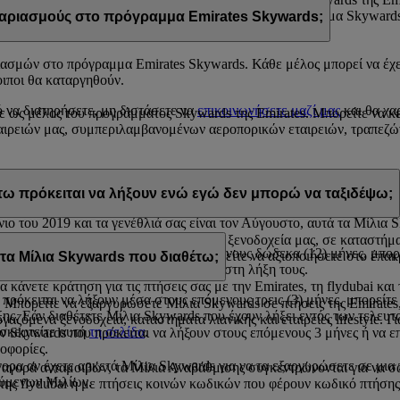
ου είναι καταχωρισμένη στον λογαριασμό σας στο πρόγραμμα Skywards
ριασμούς στο πρόγραμμα Emirates Skywards;
ασμών στο πρόγραμμα Emirates Skywards. Κάθε μέλος μπορεί να έχε
οιποι θα καταργηθούν.
ό να διατηρήσετε, μη διστάσετε να
επικοινωνήσετε μαζί μας
και θα χα
ε ως μέλος του προγράμματος Skywards της Emirates. Μπορείτε να κερ
ιρειών μας, συμπεριλαμβανομένων αεροπορικών εταιρειών, τραπεζών
ία απόκτησής τους. Στη διάρκεια του ημερολογιακού έτους που πρόκε
τω πρόκειται να λήξουν ενώ εγώ δεν μπορώ να ταξιδέψω;
νιο του 2019 και τα γενέθλιά σας είναι τον Αύγουστο, αυτά τα Μίλια
 τα Μίλια Skywards σε ανταμοιβές στα ξενοδοχεία μας, σε καταστήματα
α πρόκειται να λήξουν μέσα στους επόμενους δώδεκα (12) μήνες, μπ
όμενων εταιρειών μας στις οποίες μπορείτε να αξιοποιήσετε στο έπα
 Μίλια Skywards που διαθέτω;
η όταν τα Μίλια Skywards πλησιάζουν στη λήξη τους.
α κάνετε κράτηση για τις πτήσεις σας με την Emirates, τη flydubai και
ρόκειται να λήξουν μέσα στους επόμενους τρεις (3) μήνες, μπορείτε 
πορείτε να εξαργυρώσετε Μίλια Skywards σε πτήσεις της Emirates, 
ης. Εάν διαθέτετε Μίλια Skywards που έχουν λήξει εντός των τελευτα
ζόμενα ξενοδοχεία, καταστήματα λιανικής και εταιρείες lifestyle. Γ
ισκεφτείτε αυτή
τη σελίδα
.
ίων Skywards που πρόκειται να λήξουν στους επόμενους 3 μήνες ή να 
οφορίες.
γορα αν έχετε αρκετά Μίλια Skywards για να τα εξαργυρώσετε σε μι
 αγορά ανταμοιβών, τα Μίλια Αναβάθμισης συγκεντρώνονται για να σ
τούμενων Μιλίων.
ι της flydubai ή με πτήσεις κοινών κωδικών που φέρουν κωδικό πτήσης