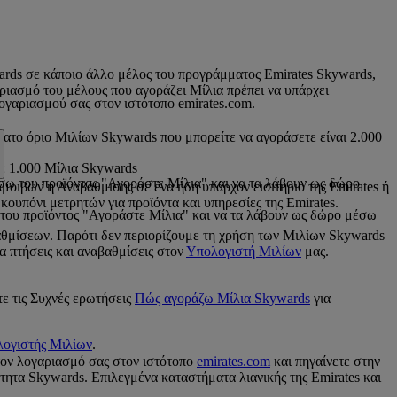
wards σε κάποιο άλλο μέλος του προγράμματος Emirates Skywards,
αριασμό του μέλους που αγοράζει Μίλια πρέπει να υπάρχει
γαριασμού σας στον ιστότοπο emirates.com.
τατο όριο Μιλίων Skywards που μπορείτε να αγοράσετε είναι 2.000
θε 1.000 Μίλια Skywards
έσω του προϊόντος "Αγοράστε Μίλια" και να τα λάβουν ως δώρο
οιβών ή Αναβάθμισης σε ένα ήδη υπάρχον εισιτήριο της Emirates ή
κουπόνι μετρητών για προϊόντα και υπηρεσίες της Emirates.
ω του προϊόντος "Αγοράστε Μίλια" και να τα λάβουν ως δώρο μέσω
θμίσεων. Παρότι δεν περιορίζουμε τη χρήση των Μιλίων Skywards
α πτήσεις και αναβαθμίσεις στον
Υπολογιστή Μιλίων
μας.
τε τις Συχνές ερωτήσεις
Πώς αγοράζω Μίλια Skywards
για
ογιστής Μιλίων
.
τον λογαριασμό σας στον ιστότοπο
emirates.com
και πηγαίνετε στην
τητα Skywards. Επιλεγμένα καταστήματα λιανικής της Emirates και