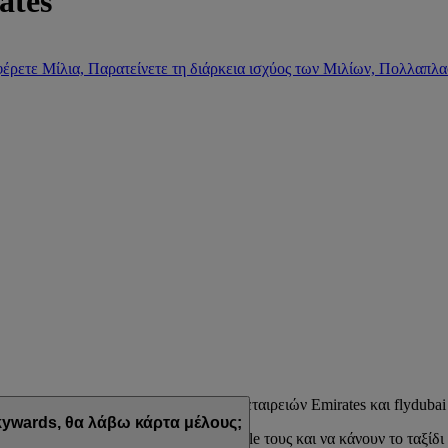
ates
έρετε Μίλια, Παρατείνετε τη διάρκεια ισχύος των Μιλίων, Πολλαπλα
μμα επιβράβευσης των αεροπορικών εταιρειών Emirates και flydubai
ywards, θα λάβω κάρτα μέλους;
εδιασμένων να ταιριάζουν στο lifestyle τους και να κάνουν το ταξίδι