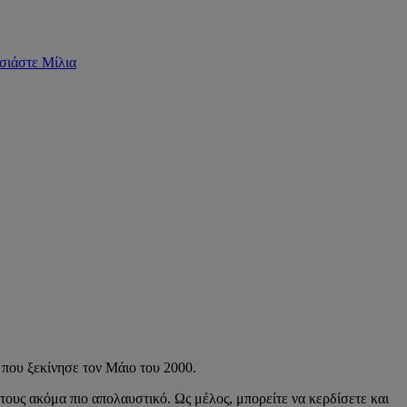
σιάστε Μίλια
 που ξεκίνησε τον Μάιο του 2000.
 τους ακόμα πιο απολαυστικό. Ως μέλος, μπορείτε να κερδίσετε και