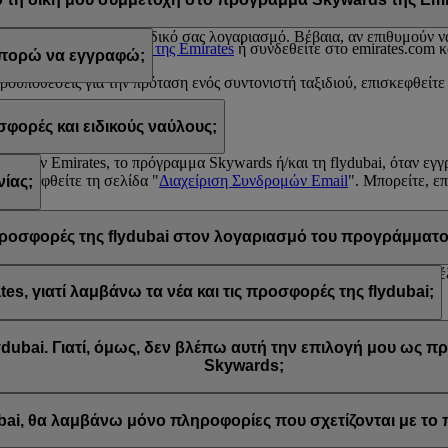
 σε κάποια από τις παραπάνω περιπτώσεις, επικοινωνήστε με κάποιο
Κέ
υ σχετίζονται με τη συμμετοχή του στο πρόγραμμα Emirates Skyward
υ απορρέουν από τον δικό σας λογαριασμό. Βέβαια, αν επιθυμούν να 
 το
Κέντρο επικοινωνίας της Emirates
ή συνδεθείτε στο emirates.com κ
 μπορώ να εγγραφώ;
προϋποθέσεις για την πρόταση ενός συντονιστή ταξιδιού, επισκεφθείτε
ορές και ειδικούς ναύλους;
rds
από την Emirates, το πρόγραμμα Skywards ή/και τη flydubai, όταν ε
επισκεφθείτε τη σελίδα "
Διαχείριση Συνδρομών Email
". Μπορείτε, ε
ίας;
έσμου "Απεγγραφή" που βρίσκεται στο κάτω μέρος των email που λαμβ
wards ή επικοινωνώντας με την Emirates ή τη flydubai μέσω του Liv
ς προσφορές της flydubai στον λογαριασμό του προγράμματο
τών για την Emirates και την flydubai, και συνεπώς μπορείτε να επιλ
, γιατί λαμβάνω τα νέα και τις προσφορές της flydubai;
ίχατε την επιλογή να εγγραφείτε στα νέα και τις προσφορές της Emira
dubai. Γιατί, όμως, δεν βλέπω αυτή την επιλογή μου ως 
Skywards;
 είναι συνδεδεμένη με πολλούς αριθμούς μελών του προγράμματος Emi
. Συνδεθείτε στον λογαριασμό σας στο πρόγραμμα Emirates Skywards
ubai, θα λαμβάνω μόνο πληροφορίες που σχετίζονται με τ