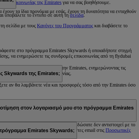
ντρο επικοινωνίας της Emirates
για να σας βοηθήσουμε.
s
έχουν τα ίδια προνόμια με εσάς, έχουν τη δυνατότητα να ενταχθούν
αι υποβάλετε το έντυπο σε αυτή τη
σελίδα
.
 τη σελίδα με τους
Κανόνες του Προγράμματος
και διαβάσετε το
γγράφεστε στο πρόγραμμα Emirates Skywards ή οποιαδήποτε στιγμή
πίσης, να ενημερώσετε τις συνδρομές επικοινωνίας από τη flydubai
άνετε από τη flydubai ή/και την Emirates, ενημερώνοντας τις
e Chat ή του Κέντρου επικοινωνίας.
ς Skywards της Emirates;
έξετε αν θα λαμβάνετε νέα και προσφορές τόσο από την Emirates όσο
tes, του προγράμματος Skywards της Emirates ή/και της flydubai. Οι
προτίμηση στον λογαριασμό μου στο πρόγραμμα Emirates
rates Skywards ή γιατί το όνομα που δώσατε δεν αντιστοιχεί με το
 και ενημερώστε τις εγγραφές σε λίστες email στις
Προσωπικές
ο πρόγραμμα Emirates Skywards;