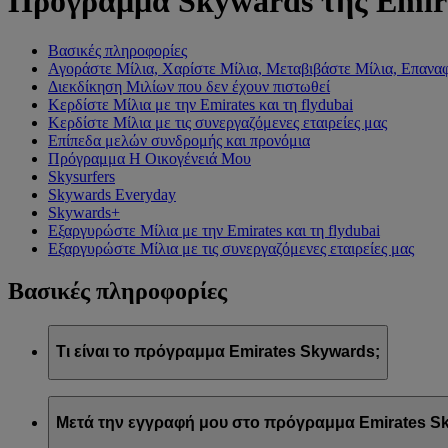
Πρόγραμμα Skywards της Emir
Βασικές πληροφορίες
Αγοράστε Μίλια, Χαρίστε Μίλια, Μεταβιβάστε Μίλια, Επαναφ
Διεκδίκηση Μιλίων που δεν έχουν πιστωθεί
Κερδίστε Μίλια με την Emirates και τη flydubai
Κερδίστε Μίλια με τις συνεργαζόμενες εταιρείες μας
Επίπεδα μελών συνδρομής και προνόμια
Πρόγραμμα Η Οικογένειά Μου
Skysurfers
Skywards Everyday
Skywards+
Εξαργυρώστε Μίλια με την Emirates και τη flydubai
Εξαργυρώστε Μίλια με τις συνεργαζόμενες εταιρείες μας
Βασικές πληροφορίες
Τι είναι το πρόγραμμα Emirates Skywards;
Το πρόγραμμα Emirates Skywards είναι το βραβευμένο πρόγρα
Μετά την εγγραφή μου στο πρόγραμμα Emirates Sk
Προσφέρει στα μέλη του μια σειρά προνομίων και εμπειριών σχ