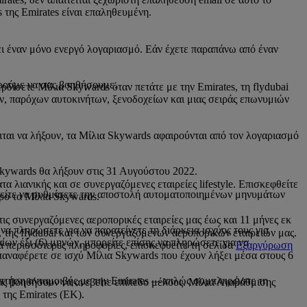
 της Emirates είναι επαληθευμένη.
ι έναν μόνο ενεργό λογαριασμό. Εάν έχετε παραπάνω από έναν
ρούμε να σας βοηθήσουμε.
δίσετε Μίλια Skywards όταν πετάτε με την Emirates, τη flydubai
, παρόχων αυτοκινήτων, ξενοδοχείων και μιας σειράς επωνυμιών
ιται να λήξουν, τα Μίλια Skywards αφαιρούνται από τον λογαριασμό
 Skywards θα λήξουν στις 31 Αυγούστου 2022.
 λιανικής και σε συνεργαζόμενες εταιρείες lifestyle. Επισκεφθείτε
ορείτε να ρυθμίσετε την αποστολή αυτοματοποιημένων μηνυμάτων
κρο τα Μίλια Skywards.
 τις συνεργαζόμενες αεροπορικές εταιρείες μας έως και 11 μήνες εκ
να πληρώσετε για να παρατείνετε τη διάρκεια ισχύος τους για
της flydubai και των συνεργαζόμενων αεροπορικών εταιρειών μας.
ίων έξι (6) μηνών, μπορείτε επίσης να πληρώσετε για να
ια περισσότερες πληροφορίες, επισκεφθείτε τη σελίδα
Εξαργύρωση
επαναφέρετε σε ισχύ Μίλια Skywards που έχουν λήξει μέσα στους 6
α πτήση ανταμοιβής με την Emirates —απλώς συμπληρώστε τη
ας βοηθήσουν να ανεβείτε επίπεδο μέλους. Μίλια Αναβάθμισης
 της Emirates (EK).