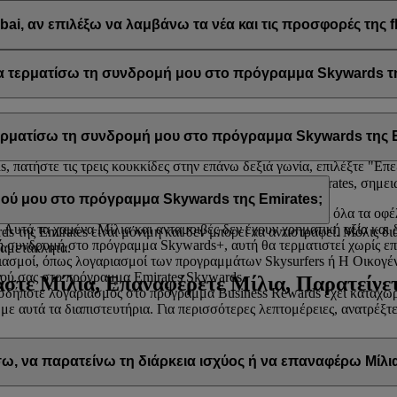
μπεριλαμβανομένων των προωθητικών ενεργειών από τη flydubai και τη
ai, αν επιλέξω να λαμβάνω τα νέα και τις προσφορές της f
ail σας προκειμένου να λαμβάνετε τέτοιου είδους ενημερωτικά δελτία
ai
.
 τερματίσω τη συνδρομή μου στο πρόγραμμα Skywards τη
ε τη συνδρομή σας στο πρόγραμμα Skywards της Emirates ανά πάσα στ
τερματίσω τη συνδρομή μου στο πρόγραμμα Skywards της E
ίλ σας, επιλέξτε
Διαχείριση του λογαριασμού μου
και θα βρείτε την ε
 πατήστε τις τρεις κουκκίδες στην επάνω δεξιά γωνία, επιλέξτε "Επε
ίσετε τη συνδρομή σας στο πρόγραμμα Skywards της Emirates, σημει
α σας βοηθήσουν.
ού μου στο πρόγραμμα Skywards της Emirates;
 αχρησιμοποίητα Μίλια και οι ανταμοιβές σας, καθώς και όλα τα οφέ
 Αυτά τα χαμένα Μίλια και ανταμοιβές δεν έχουν χρηματική αξία και
 της Emirates είναι μόνιμη και δεν μπορεί να αντιστραφεί. Μόλις δ
 συνδρομή στο πρόγραμμα Skywards+, αυτή θα τερματιστεί χωρίς ε
 αμετάκλητα.
ασμοί, όπως λογαριασμοί των προγραμμάτων Skysurfers ή Η Οικογένει
ού σας στο πρόγραμμα Emirates Skywards.
στε Μίλια, Επαναφέρετε Μίλια, Παρατείνετ
δήποτε λογαριασμός στο πρόγραμμα Business Rewards έχει καταχωρι
 με αυτά τα διαπιστευτήρια. Για περισσότερες λεπτομέρειες, ανατρέξ
, να παρατείνω τη διάρκεια ισχύος ή να επαναφέρω Μίλι