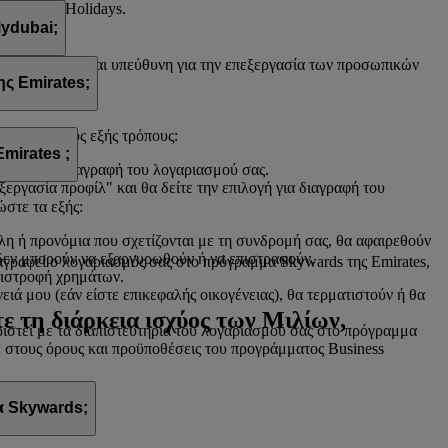
 flydubai Holidays.
lydubai;
. Η flydubai είναι υπεύθυνη για την επεξεργασία των προσωπικών
ς Emirates;
ιγμή με τους εξής τρόπους:
mirates ;
πιλογή για διαγραφή του λογαριασμού σας.
ξεργασία προφίλ" και θα δείτε την επιλογή για διαγραφή του
ώστε τα εξής:
λη ή προνόμια που σχετίζονται με τη συνδρομή σας, θα αφαιρεθούν
 δεν μπορούν να εξαργυρωθούν ή να επιστραφούν.
ιαγραφεί ο λογαριασμός σας στο πρόγραμμα Skywards της Emirates,
πιστροφή χρημάτων.
ά μου (εάν είστε επικεφαλής οικογένειας), θα τερματιστούν ή θα
ε τη διάρκεια ισχύος των Μιλίων,
στεί με τα διαπιστευτήρια του λογαριασμού σας στο πρόγραμμα
τε στους όρους και προϋποθέσεις του προγράμματος Business
α Skywards;