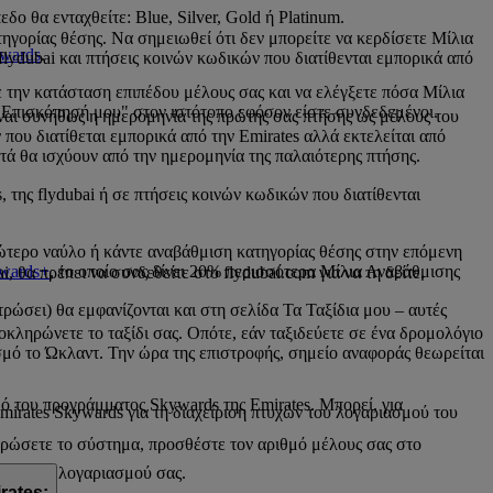
ο θα ενταχθείτε: Blue, Silver, Gold ή Platinum.
ηγορίας θέσης. Να σημειωθεί ότι δεν μπορείτε να κερδίσετε Μίλια
ywards
.
flydubai και πτήσεις κοινών κωδικών που διατίθενται εμπορικά από
 την κατάσταση επιπέδου μέλους σας και να ελέγξετε πόσα Μίλια
Η Επισκόπησή μου" στον ιστότοπο εφόσον είστε συνδεδεμένοι.
ίναι συνήθως η ημερομηνία της πρώτης σας πτήσης ως μέλους του
 που διατίθεται εμπορικά από την Emirates αλλά εκτελείται από
ά θα ισχύουν από την ημερομηνία της παλαιότερης πτήσης.
 της flydubai ή σε πτήσεις κοινών κωδικών που διατίθενται
νώτερο ναύλο ή κάντε αναβάθμιση κατηγορίας θέσης στην επόμενη
wards+
, το οποίο σας δίνει 20% περισσότερα Μίλια Αναβάθμισης
, θα πρέπει να συνδεθείτε στο flydubai.com για να τη δείτε.
ρώσει) θα εμφανίζονται και στη σελίδα Τα Ταξίδια μου – αυτές
λοκληρώνετε το ταξίδι σας. Οπότε, εάν ταξιδεύετε σε ένα δρομολόγιο
ισμό το Ώκλαντ. Την ώρα της επιστροφής, σημείο αναφοράς θεωρείται
ό του προγράμματος Skywards της Emirates. Μπορεί, για
Emirates Skywards για τη διαχείριση πτυχών του λογαριασμού του
ερώσετε το σύστημα, προσθέστε τον αριθμό μέλους σας στο
ασης του λογαριασμού σας.
rates;