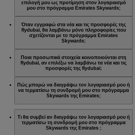
Emirates ή/και της flydubai. Οι προτιμήσεις επικοινωνίας σας
επιλογή μου ως προτίμηση στον λογαριασμό
ενημερώθηκαν αναλόγως.
μου στο πρόγραμμα Emirates Skywards;
Αυτό συμβαίνει γιατί η διεύθυνση email που
χρησιμοποιήσατε είναι συνδεδεμένη με πολλούς αριθμούς
Όταν εγγραφώ στα νέα και τις προσφορές της
μελών του προγράμματος Emirates Skywards ή γιατί το
flydubai, θα λαμβάνω μόνο πληροφορίες που
όνομα που δώσατε δεν αντιστοιχεί με το όνομα του
σχετίζονται με το πρόγραμμα Emirates
λογαριασμού σας στο πρόγραμμα Emirates Skywards.
Skywards;
Συνδεθείτε στον λογαριασμό σας στο πρόγραμμα Emirates
Skywards και ενημερώστε τις εγγραφές σε λίστες email στις
Θα λαμβάνετε όλα τα νέα και τις προσφορές της flydubai,
Προσωπικές προτιμήσεις
.
συμπεριλαμβανομένων των προωθητικών ενεργειών από τη
Ποια προσωπικά στοιχεία κοινοποιούνται στη
flydubai και τη flydubai Holidays.
flydubai, αν επιλέξω να λαμβάνω τα νέα και τις
προσφορές της flydubai;
Στη flydubai κοινοποιούνται το όνομά σας και η διεύθυνση
email σας προκειμένου να λαμβάνετε τέτοιου είδους
Πώς μπορώ να διαγράψω τον λογαριασμό μου ή
ενημερωτικά δελτία. Η flydubai είναι υπεύθυνη για την
να τερματίσω τη συνδρομή μου στο πρόγραμμα
επεξεργασία των προσωπικών σας στοιχείων σύμφωνα με
Skywards της Emirates;
την
πολιτική απορρήτου της flydubai
.
Μπορείτε να διαγράψετε τον λογαριασμό σας ή να
τερματίσετε τη συνδρομή σας στο πρόγραμμα Skywards της
Τι θα συμβεί αν διαγράψω τον λογαριασμό μου ή
Emirates ανά πάσα στιγμή με τους εξής τρόπους:
τερματίσω τη συνδρομή μου στο πρόγραμμα
Skywards της Emirates ;
Ιστότοπος της Emirates: Συνδεθείτε, μεταβείτε στο