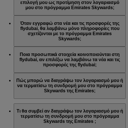
Emirates ή/και της flydubai. Οι προτιμήσεις επικοινωνίας σας
επιλογή μου ως προτίμηση στον λογαριασμό
ενημερώθηκαν αναλόγως.
μου στο πρόγραμμα Emirates Skywards;
Αυτό συμβαίνει γιατί η διεύθυνση email που
χρησιμοποιήσατε είναι συνδεδεμένη με πολλούς αριθμούς
Όταν εγγραφώ στα νέα και τις προσφορές της
μελών του προγράμματος Emirates Skywards ή γιατί το
flydubai, θα λαμβάνω μόνο πληροφορίες που
όνομα που δώσατε δεν αντιστοιχεί με το όνομα του
σχετίζονται με το πρόγραμμα Emirates
λογαριασμού σας στο πρόγραμμα Emirates Skywards.
Skywards;
Συνδεθείτε στον λογαριασμό σας στο πρόγραμμα Emirates
Skywards και ενημερώστε τις εγγραφές σε λίστες email στις
Θα λαμβάνετε όλα τα νέα και τις προσφορές της flydubai,
Προσωπικές προτιμήσεις
.
συμπεριλαμβανομένων των προωθητικών ενεργειών από τη
Ποια προσωπικά στοιχεία κοινοποιούνται στη
flydubai και τη flydubai Holidays.
flydubai, αν επιλέξω να λαμβάνω τα νέα και τις
προσφορές της flydubai;
Στη flydubai κοινοποιούνται το όνομά σας και η διεύθυνση
email σας προκειμένου να λαμβάνετε τέτοιου είδους
Πώς μπορώ να διαγράψω τον λογαριασμό μου ή
ενημερωτικά δελτία. Η flydubai είναι υπεύθυνη για την
να τερματίσω τη συνδρομή μου στο πρόγραμμα
επεξεργασία των προσωπικών σας στοιχείων σύμφωνα με
Skywards της Emirates;
την
πολιτική απορρήτου της flydubai
.
Μπορείτε να διαγράψετε τον λογαριασμό σας ή να
τερματίσετε τη συνδρομή σας στο πρόγραμμα Skywards της
Τι θα συμβεί αν διαγράψω τον λογαριασμό μου ή
Emirates ανά πάσα στιγμή με τους εξής τρόπους:
τερματίσω τη συνδρομή μου στο πρόγραμμα
Skywards της Emirates ;
Ιστότοπος της Emirates: Συνδεθείτε, μεταβείτε στο