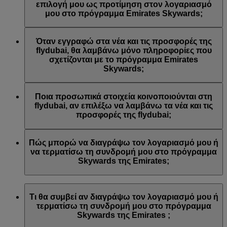
Emirates ή/και της flydubai. Οι προτιμήσεις επικοινωνίας σας
επιλογή μου ως προτίμηση στον λογαριασμό
ενημερώθηκαν αναλόγως.
μου στο πρόγραμμα Emirates Skywards;
Αυτό συμβαίνει γιατί η διεύθυνση email που
χρησιμοποιήσατε είναι συνδεδεμένη με πολλούς αριθμούς
Όταν εγγραφώ στα νέα και τις προσφορές της
μελών του προγράμματος Emirates Skywards ή γιατί το
flydubai, θα λαμβάνω μόνο πληροφορίες που
όνομα που δώσατε δεν αντιστοιχεί με το όνομα του
σχετίζονται με το πρόγραμμα Emirates
λογαριασμού σας στο πρόγραμμα Emirates Skywards.
Skywards;
Συνδεθείτε στον λογαριασμό σας στο πρόγραμμα Emirates
Skywards και ενημερώστε τις εγγραφές σε λίστες email στις
Θα λαμβάνετε όλα τα νέα και τις προσφορές της flydubai,
Προσωπικές προτιμήσεις
.
συμπεριλαμβανομένων των προωθητικών ενεργειών από τη
Ποια προσωπικά στοιχεία κοινοποιούνται στη
flydubai και τη flydubai Holidays.
flydubai, αν επιλέξω να λαμβάνω τα νέα και τις
προσφορές της flydubai;
Στη flydubai κοινοποιούνται το όνομά σας και η διεύθυνση
email σας προκειμένου να λαμβάνετε τέτοιου είδους
Πώς μπορώ να διαγράψω τον λογαριασμό μου ή
ενημερωτικά δελτία. Η flydubai είναι υπεύθυνη για την
να τερματίσω τη συνδρομή μου στο πρόγραμμα
επεξεργασία των προσωπικών σας στοιχείων σύμφωνα με
Skywards της Emirates;
την
πολιτική απορρήτου της flydubai
.
Μπορείτε να διαγράψετε τον λογαριασμό σας ή να
τερματίσετε τη συνδρομή σας στο πρόγραμμα Skywards της
Τι θα συμβεί αν διαγράψω τον λογαριασμό μου ή
Emirates ανά πάσα στιγμή με τους εξής τρόπους:
τερματίσω τη συνδρομή μου στο πρόγραμμα
Skywards της Emirates ;
Ιστότοπος της Emirates: Συνδεθείτε, μεταβείτε στο