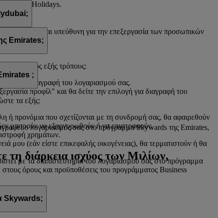
 flydubai Holidays.
lydubai;
. Η flydubai είναι υπεύθυνη για την επεξεργασία των προσωπικών
ς Emirates;
ιγμή με τους εξής τρόπους:
mirates ;
πιλογή για διαγραφή του λογαριασμού σας.
ξεργασία προφίλ" και θα δείτε την επιλογή για διαγραφή του
ώστε τα εξής:
λη ή προνόμια που σχετίζονται με τη συνδρομή σας, θα αφαιρεθούν
 δεν μπορούν να εξαργυρωθούν ή να επιστραφούν.
ιαγραφεί ο λογαριασμός σας στο πρόγραμμα Skywards της Emirates,
πιστροφή χρημάτων.
ά μου (εάν είστε επικεφαλής οικογένειας), θα τερματιστούν ή θα
ε τη διάρκεια ισχύος των Μιλίων,
στεί με τα διαπιστευτήρια του λογαριασμού σας στο πρόγραμμα
τε στους όρους και προϋποθέσεις του προγράμματος Business
α Skywards;