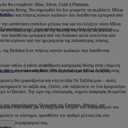
ο θα ενταχθείτε: Blue, Silver, Gold ή Platinum.
ηγορίας θέσης. Να σημειωθεί ότι δεν μπορείτε να κερδίσετε Μίλια
ywards
.
flydubai και πτήσεις κοινών κωδικών που διατίθενται εμπορικά από
 την κατάσταση επιπέδου μέλους σας και να ελέγξετε πόσα Μίλια
Η Επισκόπησή μου" στον ιστότοπο εφόσον είστε συνδεδεμένοι.
ίναι συνήθως η ημερομηνία της πρώτης σας πτήσης ως μέλους του
 που διατίθεται εμπορικά από την Emirates αλλά εκτελείται από
ά θα ισχύουν από την ημερομηνία της παλαιότερης πτήσης.
 της flydubai ή σε πτήσεις κοινών κωδικών που διατίθενται
νώτερο ναύλο ή κάντε αναβάθμιση κατηγορίας θέσης στην επόμενη
wards+
, το οποίο σας δίνει 20% περισσότερα Μίλια Αναβάθμισης
, θα πρέπει να συνδεθείτε στο flydubai.com για να τη δείτε.
ρώσει) θα εμφανίζονται και στη σελίδα Τα Ταξίδια μου – αυτές
λοκληρώνετε το ταξίδι σας. Οπότε, εάν ταξιδεύετε σε ένα δρομολόγιο
ισμό το Ώκλαντ. Την ώρα της επιστροφής, σημείο αναφοράς θεωρείται
ό του προγράμματος Skywards της Emirates. Μπορεί, για
Emirates Skywards για τη διαχείριση πτυχών του λογαριασμού του
ερώσετε το σύστημα, προσθέστε τον αριθμό μέλους σας στο
ασης του λογαριασμού σας.
rates;