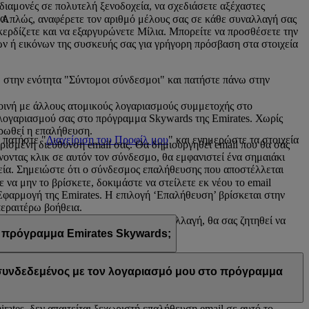
 διαμονές σε πολυτελή ξενοδοχεία, να σχεδιάσετε αξέχαστες
α.
. Απλώς, αναφέρετε τον αριθμό μέλους σας σε κάθε συναλλαγή σας
α κερδίζετε και να εξαργυρώνετε Μίλια. Μπορείτε να προσθέσετε την
ν ή εικόνων της συσκευής σας για γρήγορη πρόσβαση στα στοιχεία
 στην ενότητα "Σύντομοι σύνδεσμοι" και πατήστε πάνω στην
 κοινή με άλλους ατομικούς λογαριασμούς συμμετοχής στο
 λογαριασμού σας στο πρόγραμμα Skywards της Emirates. Χωρίς
ηρωθεί η επαλήθευση.
 πατήστε "
Διαχείριση του Προφίλ μου
" και ενημερώστε τα στοιχεία
ρισμένη διεύθυνση email σας. Θα δημιουργηθεί email που θα σας
νοντας κλικ σε αυτόν τον σύνδεσμο, θα εμφανιστεί ένα σημαιάκι
εία. Σημειώστε ότι ο σύνδεσμος επαλήθευσης που αποστέλλεται
να μην το βρίσκετε, δοκιμάστε να στείλετε εκ νέου το email
φαρμογή της Emirates. Η επιλογή ‘Επαλήθευση’ βρίσκεται στην
περαιτέρω βοήθεια.
σης email σας. Μόλις κάνετε αυτή την αλλαγή, θα σας ζητηθεί να
 πρόγραμμα Emirates Skywards;
η email σας χρησιμοποιείται από κοινού με άλλα μέλη του
α προχωρήσετε στην επαλήθευση.
Επικοινωνήστε μαζί μας
για
ι συνδεδεμένος με τον λογαριασμό μου στο πρόγραμμα
ates, δεν απαιτείται ξεχωριστή επαλήθευση email σε αυτό το