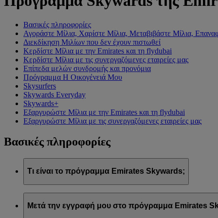
Πρόγραμμα Skywards της Emir
Βασικές πληροφορίες
Αγοράστε Μίλια, Χαρίστε Μίλια, Μεταβιβάστε Μίλια, Επαναφ
Διεκδίκηση Μιλίων που δεν έχουν πιστωθεί
Κερδίστε Μίλια με την Emirates και τη flydubai
Κερδίστε Μίλια με τις συνεργαζόμενες εταιρείες μας
Επίπεδα μελών συνδρομής και προνόμια
Πρόγραμμα Η Οικογένειά Μου
Skysurfers
Skywards Everyday
Skywards+
Εξαργυρώστε Μίλια με την Emirates και τη flydubai
Εξαργυρώστε Μίλια με τις συνεργαζόμενες εταιρείες μας
Βασικές πληροφορίες
Τι είναι το πρόγραμμα Emirates Skywards;
Το πρόγραμμα Emirates Skywards είναι το βραβευμένο πρόγρα
Μετά την εγγραφή μου στο πρόγραμμα Emirates Sk
Προσφέρει στα μέλη του μια σειρά προνομίων και εμπειριών σχ