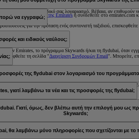
 σε κάποια από τις παραπάνω περιπτώσεις, επικοινωνήστε με κάποιο
Κέ
υ σχετίζονται με τη συμμετοχή του στο πρόγραμμα Emirates Skyward
υ απορρέουν από τον δικό σας λογαριασμό. Βέβαια, αν επιθυμούν να 
 το
Κέντρο επικοινωνίας της Emirates
ή συνδεθείτε στο emirates.com κ
 μπορώ να εγγραφώ;
προϋποθέσεις για την πρόταση ενός συντονιστή ταξιδιού, επισκεφθείτε
ορές και ειδικούς ναύλους;
rds
από την Emirates, το πρόγραμμα Skywards ή/και τη flydubai, όταν ε
επισκεφθείτε τη σελίδα "
Διαχείριση Συνδρομών Email
". Μπορείτε, ε
ίας;
έσμου "Απεγγραφή" που βρίσκεται στο κάτω μέρος των email που λαμβ
wards ή επικοινωνώντας με την Emirates ή τη flydubai μέσω του Liv
ς προσφορές της flydubai στον λογαριασμό του προγράμματο
τών για την Emirates και την flydubai, και συνεπώς μπορείτε να επιλ
, γιατί λαμβάνω τα νέα και τις προσφορές της flydubai;
ίχατε την επιλογή να εγγραφείτε στα νέα και τις προσφορές της Emira
dubai. Γιατί, όμως, δεν βλέπω αυτή την επιλογή μου ως 
Skywards;
 είναι συνδεδεμένη με πολλούς αριθμούς μελών του προγράμματος Emi
. Συνδεθείτε στον λογαριασμό σας στο πρόγραμμα Emirates Skywards
ubai, θα λαμβάνω μόνο πληροφορίες που σχετίζονται με τ