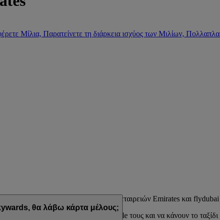
ates
έρετε Μίλια, Παρατείνετε τη διάρκεια ισχύος των Μιλίων, Πολλαπλα
μμα επιβράβευσης των αεροπορικών εταιρειών Emirates και flydubai
ywards, θα λάβω κάρτα μέλους;
εδιασμένων να ταιριάζουν στο lifestyle τους και να κάνουν το ταξίδι