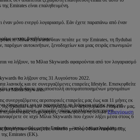
 της Emirates είναι επαληθευμένη.
ι έναν μόνο ενεργό λογαριασμό. Εάν έχετε παραπάνω από έναν
ρούμε να σας βοηθήσουμε.
δίσετε Μίλια Skywards όταν πετάτε με την Emirates, τη flydubai
, παρόχων αυτοκινήτων, ξενοδοχείων και μιας σειράς επωνυμιών
ιται να λήξουν, τα Μίλια Skywards αφαιρούνται από τον λογαριασμό
 Skywards θα λήξουν στις 31 Αυγούστου 2022.
 λιανικής και σε συνεργαζόμενες εταιρείες lifestyle. Επισκεφθείτε
ορείτε να ρυθμίσετε την αποστολή αυτοματοποιημένων μηνυμάτων
κρο τα Μίλια Skywards.
 τις συνεργαζόμενες αεροπορικές εταιρείες μας έως και 11 μήνες εκ
να πληρώσετε για να παρατείνετε τη διάρκεια ισχύος τους για
της flydubai και των συνεργαζόμενων αεροπορικών εταιρειών μας.
ίων έξι (6) μηνών, μπορείτε επίσης να πληρώσετε για να
ια περισσότερες πληροφορίες, επισκεφθείτε τη σελίδα
Εξαργύρωση
επαναφέρετε σε ισχύ Μίλια Skywards που έχουν λήξει μέσα στους 6
α πτήση ανταμοιβής με την Emirates —απλώς συμπληρώστε τη
ας βοηθήσουν να ανεβείτε επίπεδο μέλους. Μίλια Αναβάθμισης
 της Emirates (EK).