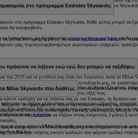
ου είναι καταχωρισμένη στον λογαριασμό σας στο πρόγραμμα Skywards
ριασμούς στο πρόγραμμα Emirates Skywards;
ασμών στο πρόγραμμα Emirates Skywards. Κάθε μέλος μπορεί να έχε
οιποι θα καταργηθούν.
ό να διατηρήσετε, μη διστάσετε να
επικοινωνήσετε μαζί μας
και θα χα
ε ως μέλος του προγράμματος Skywards της Emirates. Μπορείτε να κερ
ιρειών μας, συμπεριλαμβανομένων αεροπορικών εταιρειών, τραπεζών
ία απόκτησής τους. Στη διάρκεια του ημερολογιακού έτους που πρόκε
τω πρόκειται να λήξουν ενώ εγώ δεν μπορώ να ταξιδέψω;
νιο του 2019 και τα γενέθλιά σας είναι τον Αύγουστο, αυτά τα Μίλια
 τα Μίλια Skywards σε ανταμοιβές στα ξενοδοχεία μας, σε καταστήματα
α πρόκειται να λήξουν μέσα στους επόμενους δώδεκα (12) μήνες, μπ
όμενων εταιρειών μας στις οποίες μπορείτε να αξιοποιήσετε στο έπα
 Μίλια Skywards που διαθέτω;
η όταν τα Μίλια Skywards πλησιάζουν στη λήξη τους.
α κάνετε κράτηση για τις πτήσεις σας με την Emirates, τη flydubai και
ρόκειται να λήξουν μέσα στους επόμενους τρεις (3) μήνες, μπορείτε 
πορείτε να εξαργυρώσετε Μίλια Skywards σε πτήσεις της Emirates, 
ης. Εάν διαθέτετε Μίλια Skywards που έχουν λήξει εντός των τελευτα
ζόμενα ξενοδοχεία, καταστήματα λιανικής και εταιρείες lifestyle. Γ
ισκεφτείτε αυτή
τη σελίδα
.
ίων Skywards που πρόκειται να λήξουν στους επόμενους 3 μήνες ή να 
οφορίες.
γορα αν έχετε αρκετά Μίλια Skywards για να τα εξαργυρώσετε σε μι
 αγορά ανταμοιβών, τα Μίλια Αναβάθμισης συγκεντρώνονται για να σ
τούμενων Μιλίων.
ι της flydubai ή με πτήσεις κοινών κωδικών που φέρουν κωδικό πτήσης