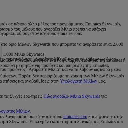
wards σε κάποιο άλλο μέλος του προγράμματος Emirates Skywards,
αριασμό του μέλους που αγοράζει Μίλια πρέπει να υπάρχει
γαριασμού σας στον ιστότοπο emirates.com.
τατο όριο Μιλίων Skywards που μπορείτε να αγοράσετε είναι 2.000
θε 1.000 Μίλια Skywards
έσω του προϊόντος "Αγοράστε Μίλια" και να τα λάβουν ως δώρο
οιβών ή Αναβάθμισης σε ένα ήδη υπάρχον εισιτήριο της Emirates ή
κουπόνι μετρητών για προϊόντα και υπηρεσίες της Emirates.
ω του προϊόντος "Αγοράστε Μίλια" και να τα λάβουν ως δώρο μέσω
θμίσεων. Παρότι δεν περιορίζουμε τη χρήση των Μιλίων Skywards
α πτήσεις και αναβαθμίσεις στον
Υπολογιστή Μιλίων
μας.
τε τις Συχνές ερωτήσεις
Πώς αγοράζω Μίλια Skywards
για
ογιστής Μιλίων
.
τον λογαριασμό σας στον ιστότοπο
emirates.com
και πηγαίνετε στην
τητα Skywards. Επιλεγμένα καταστήματα λιανικής της Emirates και