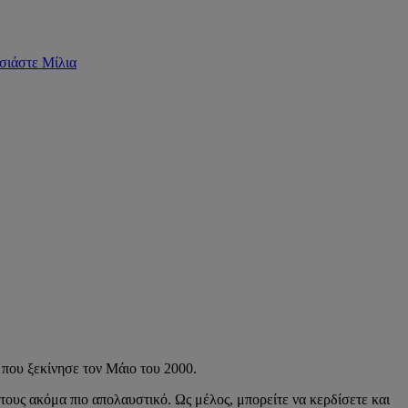
σιάστε Μίλια
 που ξεκίνησε τον Μάιο του 2000.
 τους ακόμα πιο απολαυστικό. Ως μέλος, μπορείτε να κερδίσετε και