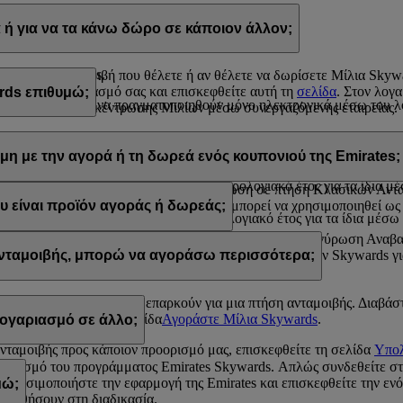
α Skywards με τους εξής τρόπους:
ή για να τα κάνω δώρο σε κάποιον άλλον;
s.com, ή
ρίων της Emirates.
λίσετε την ανταμοιβή που θέλετε ή αν θέλετε να δωρίσετε Μίλια Sky
ίτε στον λογαριασμό σας και επισκεφθείτε αυτή τη
σελίδα
. Στον λογ
rds επιθυμώ;
kywards
μπορούν να πραγματοποιηθούν μόνο ηλεκτρονικά μέσω του λο
ραστηριότητα συγκέντρωσης Μιλίων μέσω συνεργαζόμενης εταιρείας.
και 200.000 Μίλια Skywards σε ένα ημερολογιακό έτος.
 κάνετε δώρο σε κάποιον άλλον σε πακέτα των 1.000 Μιλίων. Το κατώ
 100.000 Μίλια Skywards σε ένα ημερολογιακό έτος.
μη με την αγορά ή τη δωρεά ενός κουπονιού της Emirates;
 Μίλια Skywards ανά συναλλαγή, με κόστος 30 δολαρίων ΗΠΑ για κά
και 200.000 Μίλια Skywards σε ένα ημερολογιακό έτος για τα ίδια μ
πορούν να χρησιμοποιηθούν για εξαργύρωση σε πτήση Κλασικών Ανταμ
 που είναι προϊόν αγοράς ή δωρεάς δεν μπορεί να χρησιμοποιηθεί ως 
υ είναι προϊόν αγοράς ή δωρεάς;
ι 100.000 Μίλια Skywards σε ένα ημερολογιακό έτος για τα ίδια μέσ
ξαργυρωθούν σε πτήσεις Κλασικών Ανταμοιβών και εξαργύρωση Αναβα
es, σας ενθαρρύνουμε να ελέγξετε τις απαιτήσεις Μιλίων Skywards γι
 ανταμοιβής, μπορώ να αγοράσω περισσότερα;
 αυτά που διαθέτετε δεν επαρκούν για μια πτήση ανταμοιβής. Διαβάσ
 και επισκεφθείτε τη σελίδα
Αγοράστε Μίλια Skywards
.
ογαριασμό σε άλλο;
ανταμοιβής προς κάποιον προορισμό μας, επισκεφθείτε τη σελίδα
Υπολ
γαριασμό του προγράμματος Emirates Skywards. Απλώς συνδεθείτε σ
 χρησιμοποιήστε την εφαρμογή της Emirates και επισκεφθείτε την ενό
μώ;
 βοηθήσουν στη διαδικασία.