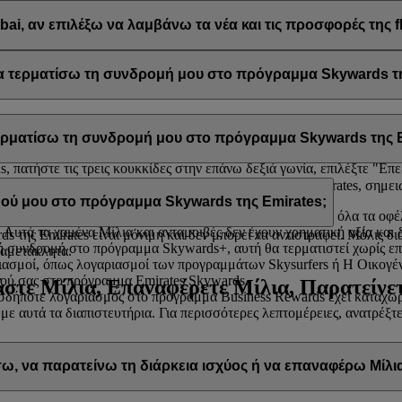
μπεριλαμβανομένων των προωθητικών ενεργειών από τη flydubai και τη
ai, αν επιλέξω να λαμβάνω τα νέα και τις προσφορές της f
ail σας προκειμένου να λαμβάνετε τέτοιου είδους ενημερωτικά δελτία
ai
.
 τερματίσω τη συνδρομή μου στο πρόγραμμα Skywards τη
ε τη συνδρομή σας στο πρόγραμμα Skywards της Emirates ανά πάσα στ
τερματίσω τη συνδρομή μου στο πρόγραμμα Skywards της E
ίλ σας, επιλέξτε
Διαχείριση του λογαριασμού μου
και θα βρείτε την ε
 πατήστε τις τρεις κουκκίδες στην επάνω δεξιά γωνία, επιλέξτε "Επε
ίσετε τη συνδρομή σας στο πρόγραμμα Skywards της Emirates, σημει
α σας βοηθήσουν.
ού μου στο πρόγραμμα Skywards της Emirates;
 αχρησιμοποίητα Μίλια και οι ανταμοιβές σας, καθώς και όλα τα οφέ
 Αυτά τα χαμένα Μίλια και ανταμοιβές δεν έχουν χρηματική αξία και
 της Emirates είναι μόνιμη και δεν μπορεί να αντιστραφεί. Μόλις δ
 συνδρομή στο πρόγραμμα Skywards+, αυτή θα τερματιστεί χωρίς ε
 αμετάκλητα.
ασμοί, όπως λογαριασμοί των προγραμμάτων Skysurfers ή Η Οικογένει
ού σας στο πρόγραμμα Emirates Skywards.
στε Μίλια, Επαναφέρετε Μίλια, Παρατείνετ
δήποτε λογαριασμός στο πρόγραμμα Business Rewards έχει καταχωρι
 με αυτά τα διαπιστευτήρια. Για περισσότερες λεπτομέρειες, ανατρέξ
, να παρατείνω τη διάρκεια ισχύος ή να επαναφέρω Μίλι