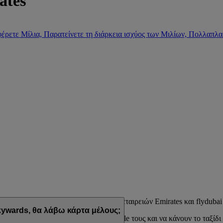
ates
έρετε Μίλια, Παρατείνετε τη διάρκεια ισχύος των Μιλίων, Πολλαπλα
μμα επιβράβευσης των αεροπορικών εταιρειών Emirates και flydubai
ywards, θα λάβω κάρτα μέλους;
εδιασμένων να ταιριάζουν στο lifestyle τους και να κάνουν το ταξίδι