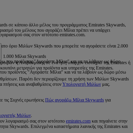
wards σε κάποιο άλλο μέλος του προγράμματος Emirates Skywards,
αριασμό του μέλους που αγοράζει Μίλια πρέπει να υπάρχει
γαριασμού σας στον ιστότοπο emirates.com.
τατο όριο Μιλίων Skywards που μπορείτε να αγοράσετε είναι 2.000
θε 1.000 Μίλια Skywards
έσω του προϊόντος "Αγοράστε Μίλια" και να τα λάβουν ως δώρο
οιβών ή Αναβάθμισης σε ένα ήδη υπάρχον εισιτήριο της Emirates ή
κουπόνι μετρητών για προϊόντα και υπηρεσίες της Emirates.
ω του προϊόντος "Αγοράστε Μίλια" και να τα λάβουν ως δώρο μέσω
θμίσεων. Παρότι δεν περιορίζουμε τη χρήση των Μιλίων Skywards
α πτήσεις και αναβαθμίσεις στον
Υπολογιστή Μιλίων
μας.
τε τις Συχνές ερωτήσεις
Πώς αγοράζω Μίλια Skywards
για
ογιστής Μιλίων
.
τον λογαριασμό σας στον ιστότοπο
emirates.com
και πηγαίνετε στην
τητα Skywards. Επιλεγμένα καταστήματα λιανικής της Emirates και