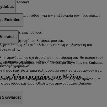
 flydubai Holidays.
lydubai;
. Η flydubai είναι υπεύθυνη για την επεξεργασία των προσωπικών
ς Emirates;
ιγμή με τους εξής τρόπους:
mirates ;
πιλογή για διαγραφή του λογαριασμού σας.
ξεργασία προφίλ" και θα δείτε την επιλογή για διαγραφή του
ώστε τα εξής:
λη ή προνόμια που σχετίζονται με τη συνδρομή σας, θα αφαιρεθούν
 δεν μπορούν να εξαργυρωθούν ή να επιστραφούν.
ιαγραφεί ο λογαριασμός σας στο πρόγραμμα Skywards της Emirates,
πιστροφή χρημάτων.
ά μου (εάν είστε επικεφαλής οικογένειας), θα τερματιστούν ή θα
ε τη διάρκεια ισχύος των Μιλίων,
στεί με τα διαπιστευτήρια του λογαριασμού σας στο πρόγραμμα
τε στους όρους και προϋποθέσεις του προγράμματος Business
α Skywards;