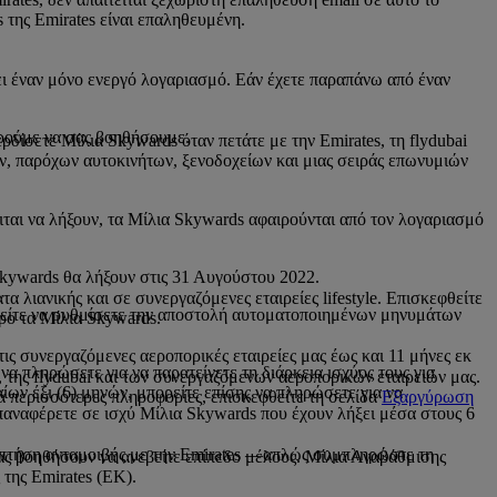
 της Emirates είναι επαληθευμένη.
ι έναν μόνο ενεργό λογαριασμό. Εάν έχετε παραπάνω από έναν
ρούμε να σας βοηθήσουμε.
δίσετε Μίλια Skywards όταν πετάτε με την Emirates, τη flydubai
, παρόχων αυτοκινήτων, ξενοδοχείων και μιας σειράς επωνυμιών
ιται να λήξουν, τα Μίλια Skywards αφαιρούνται από τον λογαριασμό
 Skywards θα λήξουν στις 31 Αυγούστου 2022.
 λιανικής και σε συνεργαζόμενες εταιρείες lifestyle. Επισκεφθείτε
ορείτε να ρυθμίσετε την αποστολή αυτοματοποιημένων μηνυμάτων
κρο τα Μίλια Skywards.
 τις συνεργαζόμενες αεροπορικές εταιρείες μας έως και 11 μήνες εκ
να πληρώσετε για να παρατείνετε τη διάρκεια ισχύος τους για
της flydubai και των συνεργαζόμενων αεροπορικών εταιρειών μας.
ίων έξι (6) μηνών, μπορείτε επίσης να πληρώσετε για να
ια περισσότερες πληροφορίες, επισκεφθείτε τη σελίδα
Εξαργύρωση
επαναφέρετε σε ισχύ Μίλια Skywards που έχουν λήξει μέσα στους 6
α πτήση ανταμοιβής με την Emirates —απλώς συμπληρώστε τη
ας βοηθήσουν να ανεβείτε επίπεδο μέλους. Μίλια Αναβάθμισης
 της Emirates (EK).