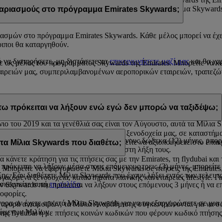
ου είναι καταχωρισμένη στον λογαριασμό σας στο πρόγραμμα Skywards
ριασμούς στο πρόγραμμα Emirates Skywards;
ασμών στο πρόγραμμα Emirates Skywards. Κάθε μέλος μπορεί να έχε
οιποι θα καταργηθούν.
ό να διατηρήσετε, μη διστάσετε να
επικοινωνήσετε μαζί μας
και θα χα
ε ως μέλος του προγράμματος Skywards της Emirates. Μπορείτε να κερ
ιρειών μας, συμπεριλαμβανομένων αεροπορικών εταιρειών, τραπεζών
ία απόκτησής τους. Στη διάρκεια του ημερολογιακού έτους που πρόκε
τω πρόκειται να λήξουν ενώ εγώ δεν μπορώ να ταξιδέψω;
νιο του 2019 και τα γενέθλιά σας είναι τον Αύγουστο, αυτά τα Μίλια
 τα Μίλια Skywards σε ανταμοιβές στα ξενοδοχεία μας, σε καταστήματα
α πρόκειται να λήξουν μέσα στους επόμενους δώδεκα (12) μήνες, μπ
όμενων εταιρειών μας στις οποίες μπορείτε να αξιοποιήσετε στο έπα
 Μίλια Skywards που διαθέτω;
η όταν τα Μίλια Skywards πλησιάζουν στη λήξη τους.
α κάνετε κράτηση για τις πτήσεις σας με την Emirates, τη flydubai και
ρόκειται να λήξουν μέσα στους επόμενους τρεις (3) μήνες, μπορείτε 
πορείτε να εξαργυρώσετε Μίλια Skywards σε πτήσεις της Emirates, 
ης. Εάν διαθέτετε Μίλια Skywards που έχουν λήξει εντός των τελευτα
ζόμενα ξενοδοχεία, καταστήματα λιανικής και εταιρείες lifestyle. Γ
ισκεφτείτε αυτή
τη σελίδα
.
ίων Skywards που πρόκειται να λήξουν στους επόμενους 3 μήνες ή να 
οφορίες.
γορα αν έχετε αρκετά Μίλια Skywards για να τα εξαργυρώσετε σε μι
 αγορά ανταμοιβών, τα Μίλια Αναβάθμισης συγκεντρώνονται για να σ
τούμενων Μιλίων.
ι της flydubai ή με πτήσεις κοινών κωδικών που φέρουν κωδικό πτήσης