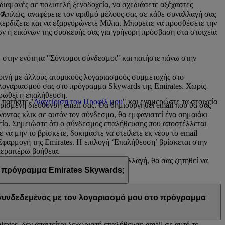
 διαμονές σε πολυτελή ξενοδοχεία, να σχεδιάσετε αξέχαστες
α.
. Απλώς, αναφέρετε τον αριθμό μέλους σας σε κάθε συναλλαγή σας
α κερδίζετε και να εξαργυρώνετε Μίλια. Μπορείτε να προσθέσετε την
ν ή εικόνων της συσκευής σας για γρήγορη πρόσβαση στα στοιχεία
 στην ενότητα "Σύντομοι σύνδεσμοι" και πατήστε πάνω στην
 κοινή με άλλους ατομικούς λογαριασμούς συμμετοχής στο
 λογαριασμού σας στο πρόγραμμα Skywards της Emirates. Χωρίς
ηρωθεί η επαλήθευση.
 πατήστε "
Διαχείριση του Προφίλ μου
" και ενημερώστε τα στοιχεία
ρισμένη διεύθυνση email σας. Θα δημιουργηθεί email που θα σας
νοντας κλικ σε αυτόν τον σύνδεσμο, θα εμφανιστεί ένα σημαιάκι
εία. Σημειώστε ότι ο σύνδεσμος επαλήθευσης που αποστέλλεται
να μην το βρίσκετε, δοκιμάστε να στείλετε εκ νέου το email
φαρμογή της Emirates. Η επιλογή ‘Επαλήθευση’ βρίσκεται στην
περαιτέρω βοήθεια.
σης email σας. Μόλις κάνετε αυτή την αλλαγή, θα σας ζητηθεί να
 πρόγραμμα Emirates Skywards;
η email σας χρησιμοποιείται από κοινού με άλλα μέλη του
α προχωρήσετε στην επαλήθευση.
Επικοινωνήστε μαζί μας
για
ι συνδεδεμένος με τον λογαριασμό μου στο πρόγραμμα
ates, δεν απαιτείται ξεχωριστή επαλήθευση email σε αυτό το