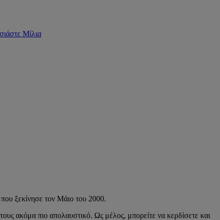
σιάστε Μίλια
 που ξεκίνησε τον Μάιο του 2000.
 τους ακόμα πιο απολαυστικό. Ως μέλος, μπορείτε να κερδίσετε και