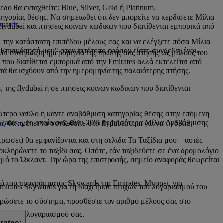
ο θα ενταχθείτε: Blue, Silver, Gold ή Platinum.
ηγορίας θέσης. Να σημειωθεί ότι δεν μπορείτε να κερδίσετε Μίλια
ywards
.
flydubai και πτήσεις κοινών κωδικών που διατίθενται εμπορικά από
 την κατάσταση επιπέδου μέλους σας και να ελέγξετε πόσα Μίλια
Η Επισκόπησή μου" στον ιστότοπο εφόσον είστε συνδεδεμένοι.
ίναι συνήθως η ημερομηνία της πρώτης σας πτήσης ως μέλους του
 που διατίθεται εμπορικά από την Emirates αλλά εκτελείται από
ά θα ισχύουν από την ημερομηνία της παλαιότερης πτήσης.
 της flydubai ή σε πτήσεις κοινών κωδικών που διατίθενται
νώτερο ναύλο ή κάντε αναβάθμιση κατηγορίας θέσης στην επόμενη
wards+
, το οποίο σας δίνει 20% περισσότερα Μίλια Αναβάθμισης
, θα πρέπει να συνδεθείτε στο flydubai.com για να τη δείτε.
ρώσει) θα εμφανίζονται και στη σελίδα Τα Ταξίδια μου – αυτές
λοκληρώνετε το ταξίδι σας. Οπότε, εάν ταξιδεύετε σε ένα δρομολόγιο
ισμό το Ώκλαντ. Την ώρα της επιστροφής, σημείο αναφοράς θεωρείται
ό του προγράμματος Skywards της Emirates. Μπορεί, για
Emirates Skywards για τη διαχείριση πτυχών του λογαριασμού του
ερώσετε το σύστημα, προσθέστε τον αριθμό μέλους σας στο
ασης του λογαριασμού σας.
rates;