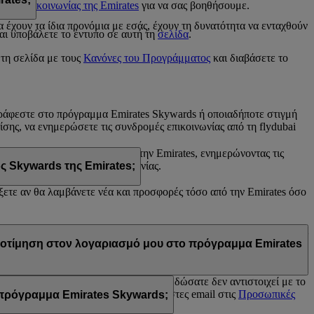
ντρο επικοινωνίας της Emirates
για να σας βοηθήσουμε.
s
έχουν τα ίδια προνόμια με εσάς, έχουν τη δυνατότητα να ενταχθούν
αι υποβάλετε το έντυπο σε αυτή τη
σελίδα
.
 τη σελίδα με τους
Κανόνες του Προγράμματος
και διαβάσετε το
γγράφεστε στο πρόγραμμα Emirates Skywards ή οποιαδήποτε στιγμή
πίσης, να ενημερώσετε τις συνδρομές επικοινωνίας από τη flydubai
άνετε από τη flydubai ή/και την Emirates, ενημερώνοντας τις
e Chat ή του Κέντρου επικοινωνίας.
ς Skywards της Emirates;
έξετε αν θα λαμβάνετε νέα και προσφορές τόσο από την Emirates όσο
tes, του προγράμματος Skywards της Emirates ή/και της flydubai. Οι
προτίμηση στον λογαριασμό μου στο πρόγραμμα Emirates
rates Skywards ή γιατί το όνομα που δώσατε δεν αντιστοιχεί με το
 και ενημερώστε τις εγγραφές σε λίστες email στις
Προσωπικές
ο πρόγραμμα Emirates Skywards;