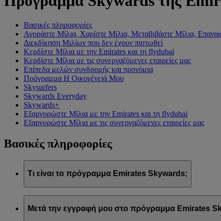
Πρόγραμμα Skywards της Emir
Βασικές πληροφορίες
Αγοράστε Μίλια, Χαρίστε Μίλια, Μεταβιβάστε Μίλια, Επαναφ
Διεκδίκηση Μιλίων που δεν έχουν πιστωθεί
Κερδίστε Μίλια με την Emirates και τη flydubai
Κερδίστε Μίλια με τις συνεργαζόμενες εταιρείες μας
Επίπεδα μελών συνδρομής και προνόμια
Πρόγραμμα Η Οικογένειά Μου
Skysurfers
Skywards Everyday
Skywards+
Εξαργυρώστε Μίλια με την Emirates και τη flydubai
Εξαργυρώστε Μίλια με τις συνεργαζόμενες εταιρείες μας
Βασικές πληροφορίες
Τι είναι το πρόγραμμα Emirates Skywards;
Το πρόγραμμα Emirates Skywards είναι το βραβευμένο πρόγρα
Μετά την εγγραφή μου στο πρόγραμμα Emirates Sk
Προσφέρει στα μέλη του μια σειρά προνομίων και εμπειριών σχ