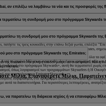
μπεριλαμβανομένων των προωθητικών ενεργειών από τη flydubai και τη
ai, αν επιλέξω να λαμβάνω τα νέα και τις προσφορές της f
ail σας προκειμένου να λαμβάνετε τέτοιου είδους ενημερωτικά δελτία
ai
.
 τερματίσω τη συνδρομή μου στο πρόγραμμα Skywards τη
ε τη συνδρομή σας στο πρόγραμμα Skywards της Emirates ανά πάσα στ
τερματίσω τη συνδρομή μου στο πρόγραμμα Skywards της E
ίλ σας, επιλέξτε
Διαχείριση του λογαριασμού μου
και θα βρείτε την ε
 πατήστε τις τρεις κουκκίδες στην επάνω δεξιά γωνία, επιλέξτε "Επε
ίσετε τη συνδρομή σας στο πρόγραμμα Skywards της Emirates, σημει
α σας βοηθήσουν.
ού μου στο πρόγραμμα Skywards της Emirates;
 αχρησιμοποίητα Μίλια και οι ανταμοιβές σας, καθώς και όλα τα οφέ
 Αυτά τα χαμένα Μίλια και ανταμοιβές δεν έχουν χρηματική αξία και
 της Emirates είναι μόνιμη και δεν μπορεί να αντιστραφεί. Μόλις δ
 συνδρομή στο πρόγραμμα Skywards+, αυτή θα τερματιστεί χωρίς ε
 αμετάκλητα.
ασμοί, όπως λογαριασμοί των προγραμμάτων Skysurfers ή Η Οικογένει
ού σας στο πρόγραμμα Emirates Skywards.
στε Μίλια, Επαναφέρετε Μίλια, Παρατείνετ
δήποτε λογαριασμός στο πρόγραμμα Business Rewards έχει καταχωρι
 με αυτά τα διαπιστευτήρια. Για περισσότερες λεπτομέρειες, ανατρέξ
, να παρατείνω τη διάρκεια ισχύος ή να επαναφέρω Μίλι