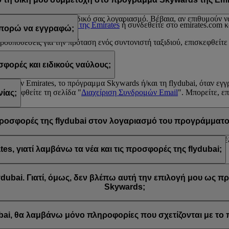
 σε κάποια από τις παραπάνω περιπτώσεις, επικοινωνήστε με κάποιο
Κέ
υ σχετίζονται με τη συμμετοχή του στο πρόγραμμα Emirates Skyward
υ απορρέουν από τον δικό σας λογαριασμό. Βέβαια, αν επιθυμούν να 
 το
Κέντρο επικοινωνίας της Emirates
ή συνδεθείτε στο emirates.com κ
 μπορώ να εγγραφώ;
προϋποθέσεις για την πρόταση ενός συντονιστή ταξιδιού, επισκεφθείτε
ορές και ειδικούς ναύλους;
rds
από την Emirates, το πρόγραμμα Skywards ή/και τη flydubai, όταν ε
επισκεφθείτε τη σελίδα "
Διαχείριση Συνδρομών Email
". Μπορείτε, ε
ίας;
έσμου "Απεγγραφή" που βρίσκεται στο κάτω μέρος των email που λαμβ
wards ή επικοινωνώντας με την Emirates ή τη flydubai μέσω του Liv
ς προσφορές της flydubai στον λογαριασμό του προγράμματο
τών για την Emirates και την flydubai, και συνεπώς μπορείτε να επιλ
, γιατί λαμβάνω τα νέα και τις προσφορές της flydubai;
ίχατε την επιλογή να εγγραφείτε στα νέα και τις προσφορές της Emira
dubai. Γιατί, όμως, δεν βλέπω αυτή την επιλογή μου ως 
Skywards;
 είναι συνδεδεμένη με πολλούς αριθμούς μελών του προγράμματος Emi
. Συνδεθείτε στον λογαριασμό σας στο πρόγραμμα Emirates Skywards
ubai, θα λαμβάνω μόνο πληροφορίες που σχετίζονται με τ