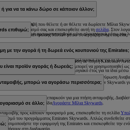
α Skywards με τους εξής τρόπους:
ή για να τα κάνω δώρο σε κάποιον άλλον;
s.com, ή
ρίων της Emirates.
λίσετε την ανταμοιβή που θέλετε ή αν θέλετε να δωρίσετε Μίλια Sky
ίτε στον λογαριασμό σας και επισκεφθείτε αυτή τη
σελίδα
. Στον λογ
rds επιθυμώ;
kywards
μπορούν να πραγματοποιηθούν μόνο ηλεκτρονικά μέσω του λο
ραστηριότητα συγκέντρωσης Μιλίων μέσω συνεργαζόμενης εταιρείας.
και 200.000 Μίλια Skywards σε ένα ημερολογιακό έτος.
 κάνετε δώρο σε κάποιον άλλον σε πακέτα των 1.000 Μιλίων. Το κατώ
 100.000 Μίλια Skywards σε ένα ημερολογιακό έτος.
μη με την αγορά ή τη δωρεά ενός κουπονιού της Emirates;
 Μίλια Skywards ανά συναλλαγή, με κόστος 30 δολαρίων ΗΠΑ για κά
και 200.000 Μίλια Skywards σε ένα ημερολογιακό έτος για τα ίδια μ
πορούν να χρησιμοποιηθούν για εξαργύρωση σε πτήση Κλασικών Ανταμ
 που είναι προϊόν αγοράς ή δωρεάς δεν μπορεί να χρησιμοποιηθεί ως 
υ είναι προϊόν αγοράς ή δωρεάς;
ι 100.000 Μίλια Skywards σε ένα ημερολογιακό έτος για τα ίδια μέσ
ξαργυρωθούν σε πτήσεις Κλασικών Ανταμοιβών και εξαργύρωση Αναβα
es, σας ενθαρρύνουμε να ελέγξετε τις απαιτήσεις Μιλίων Skywards γι
 ανταμοιβής, μπορώ να αγοράσω περισσότερα;
 αυτά που διαθέτετε δεν επαρκούν για μια πτήση ανταμοιβής. Διαβάσ
 και επισκεφθείτε τη σελίδα
Αγοράστε Μίλια Skywards
.
ογαριασμό σε άλλο;
ανταμοιβής προς κάποιον προορισμό μας, επισκεφθείτε τη σελίδα
Υπολ
γαριασμό του προγράμματος Emirates Skywards. Απλώς συνδεθείτε σ
 χρησιμοποιήστε την εφαρμογή της Emirates και επισκεφθείτε την ενό
μώ;
 βοηθήσουν στη διαδικασία.