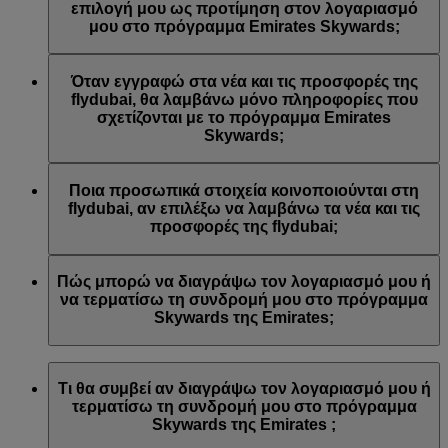
Emirates ή/και της flydubai. Οι προτιμήσεις επικοινωνίας σας
επιλογή μου ως προτίμηση στον λογαριασμό
ενημερώθηκαν αναλόγως.
μου στο πρόγραμμα Emirates Skywards;
Αυτό συμβαίνει γιατί η διεύθυνση email που
χρησιμοποιήσατε είναι συνδεδεμένη με πολλούς αριθμούς
Όταν εγγραφώ στα νέα και τις προσφορές της
μελών του προγράμματος Emirates Skywards ή γιατί το
flydubai, θα λαμβάνω μόνο πληροφορίες που
όνομα που δώσατε δεν αντιστοιχεί με το όνομα του
σχετίζονται με το πρόγραμμα Emirates
λογαριασμού σας στο πρόγραμμα Emirates Skywards.
Skywards;
Συνδεθείτε στον λογαριασμό σας στο πρόγραμμα Emirates
Skywards και ενημερώστε τις εγγραφές σε λίστες email στις
Θα λαμβάνετε όλα τα νέα και τις προσφορές της flydubai,
Προσωπικές προτιμήσεις
.
συμπεριλαμβανομένων των προωθητικών ενεργειών από τη
Ποια προσωπικά στοιχεία κοινοποιούνται στη
flydubai και τη flydubai Holidays.
flydubai, αν επιλέξω να λαμβάνω τα νέα και τις
προσφορές της flydubai;
Στη flydubai κοινοποιούνται το όνομά σας και η διεύθυνση
email σας προκειμένου να λαμβάνετε τέτοιου είδους
Πώς μπορώ να διαγράψω τον λογαριασμό μου ή
ενημερωτικά δελτία. Η flydubai είναι υπεύθυνη για την
να τερματίσω τη συνδρομή μου στο πρόγραμμα
επεξεργασία των προσωπικών σας στοιχείων σύμφωνα με
Skywards της Emirates;
την
πολιτική απορρήτου της flydubai
.
Μπορείτε να διαγράψετε τον λογαριασμό σας ή να
τερματίσετε τη συνδρομή σας στο πρόγραμμα Skywards της
Τι θα συμβεί αν διαγράψω τον λογαριασμό μου ή
Emirates ανά πάσα στιγμή με τους εξής τρόπους:
τερματίσω τη συνδρομή μου στο πρόγραμμα
Skywards της Emirates ;
Ιστότοπος της Emirates: Συνδεθείτε, μεταβείτε στο