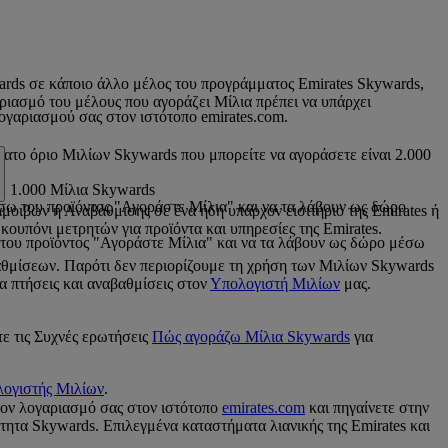
wards σε κάποιο άλλο μέλος του προγράμματος Emirates Skywards,
αριασμό του μέλους που αγοράζει Μίλια πρέπει να υπάρχει
γαριασμού σας στον ιστότοπο emirates.com.
τατο όριο Μιλίων Skywards που μπορείτε να αγοράσετε είναι 2.000
θε 1.000 Μίλια Skywards
έσω του προϊόντος "Αγοράστε Μίλια" και να τα λάβουν ως δώρο
οιβών ή Αναβάθμισης σε ένα ήδη υπάρχον εισιτήριο της Emirates ή
κουπόνι μετρητών για προϊόντα και υπηρεσίες της Emirates.
ω του προϊόντος "Αγοράστε Μίλια" και να τα λάβουν ως δώρο μέσω
θμίσεων. Παρότι δεν περιορίζουμε τη χρήση των Μιλίων Skywards
α πτήσεις και αναβαθμίσεις στον
Υπολογιστή Μιλίων
μας.
τε τις Συχνές ερωτήσεις
Πώς αγοράζω Μίλια Skywards
για
ογιστής Μιλίων
.
τον λογαριασμό σας στον ιστότοπο
emirates.com
και πηγαίνετε στην
τητα Skywards. Επιλεγμένα καταστήματα λιανικής της Emirates και