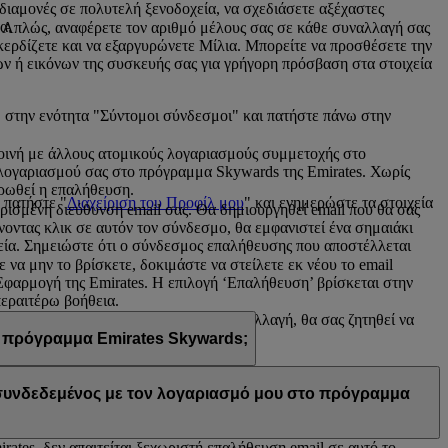
 διαμονές σε πολυτελή ξενοδοχεία, να σχεδιάσετε αξέχαστες
α.
. Απλώς, αναφέρετε τον αριθμό μέλους σας σε κάθε συναλλαγή σας
α κερδίζετε και να εξαργυρώνετε Μίλια. Μπορείτε να προσθέσετε την
ν ή εικόνων της συσκευής σας για γρήγορη πρόσβαση στα στοιχεία
 στην ενότητα "Σύντομοι σύνδεσμοι" και πατήστε πάνω στην
 κοινή με άλλους ατομικούς λογαριασμούς συμμετοχής στο
 λογαριασμού σας στο πρόγραμμα Skywards της Emirates. Χωρίς
ηρωθεί η επαλήθευση.
 πατήστε "
Διαχείριση του Προφίλ μου
" και ενημερώστε τα στοιχεία
ρισμένη διεύθυνση email σας. Θα δημιουργηθεί email που θα σας
νοντας κλικ σε αυτόν τον σύνδεσμο, θα εμφανιστεί ένα σημαιάκι
εία. Σημειώστε ότι ο σύνδεσμος επαλήθευσης που αποστέλλεται
να μην το βρίσκετε, δοκιμάστε να στείλετε εκ νέου το email
φαρμογή της Emirates. Η επιλογή ‘Επαλήθευση’ βρίσκεται στην
περαιτέρω βοήθεια.
σης email σας. Μόλις κάνετε αυτή την αλλαγή, θα σας ζητηθεί να
 πρόγραμμα Emirates Skywards;
η email σας χρησιμοποιείται από κοινού με άλλα μέλη του
α προχωρήσετε στην επαλήθευση.
Επικοινωνήστε μαζί μας
για
ι συνδεδεμένος με τον λογαριασμό μου στο πρόγραμμα
ates, δεν απαιτείται ξεχωριστή επαλήθευση email σε αυτό το