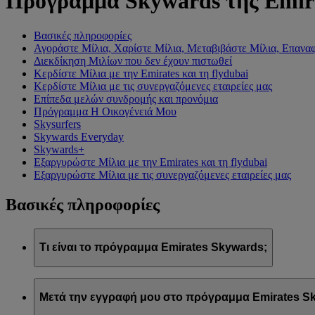
Πρόγραμμα Skywards της Emir
Βασικές πληροφορίες
Αγοράστε Μίλια, Χαρίστε Μίλια, Μεταβιβάστε Μίλια, Επαναφ
Διεκδίκηση Μιλίων που δεν έχουν πιστωθεί
Κερδίστε Μίλια με την Emirates και τη flydubai
Κερδίστε Μίλια με τις συνεργαζόμενες εταιρείες μας
Επίπεδα μελών συνδρομής και προνόμια
Πρόγραμμα Η Οικογένειά Μου
Skysurfers
Skywards Everyday
Skywards+
Εξαργυρώστε Μίλια με την Emirates και τη flydubai
Εξαργυρώστε Μίλια με τις συνεργαζόμενες εταιρείες μας
Βασικές πληροφορίες
Τι είναι το πρόγραμμα Emirates Skywards;
Το πρόγραμμα Emirates Skywards είναι το βραβευμένο πρόγρα
Μετά την εγγραφή μου στο πρόγραμμα Emirates Sk
Προσφέρει στα μέλη του μια σειρά προνομίων και εμπειριών σχ