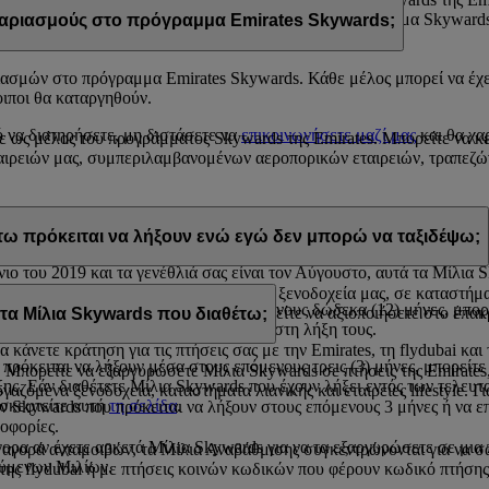
ου είναι καταχωρισμένη στον λογαριασμό σας στο πρόγραμμα Skywards
ριασμούς στο πρόγραμμα Emirates Skywards;
ασμών στο πρόγραμμα Emirates Skywards. Κάθε μέλος μπορεί να έχε
οιποι θα καταργηθούν.
ό να διατηρήσετε, μη διστάσετε να
επικοινωνήσετε μαζί μας
και θα χα
ε ως μέλος του προγράμματος Skywards της Emirates. Μπορείτε να κερ
ιρειών μας, συμπεριλαμβανομένων αεροπορικών εταιρειών, τραπεζών
ία απόκτησής τους. Στη διάρκεια του ημερολογιακού έτους που πρόκε
τω πρόκειται να λήξουν ενώ εγώ δεν μπορώ να ταξιδέψω;
νιο του 2019 και τα γενέθλιά σας είναι τον Αύγουστο, αυτά τα Μίλια
 τα Μίλια Skywards σε ανταμοιβές στα ξενοδοχεία μας, σε καταστήματα
α πρόκειται να λήξουν μέσα στους επόμενους δώδεκα (12) μήνες, μπ
όμενων εταιρειών μας στις οποίες μπορείτε να αξιοποιήσετε στο έπα
 Μίλια Skywards που διαθέτω;
η όταν τα Μίλια Skywards πλησιάζουν στη λήξη τους.
α κάνετε κράτηση για τις πτήσεις σας με την Emirates, τη flydubai και
ρόκειται να λήξουν μέσα στους επόμενους τρεις (3) μήνες, μπορείτε 
πορείτε να εξαργυρώσετε Μίλια Skywards σε πτήσεις της Emirates, 
ης. Εάν διαθέτετε Μίλια Skywards που έχουν λήξει εντός των τελευτα
ζόμενα ξενοδοχεία, καταστήματα λιανικής και εταιρείες lifestyle. Γ
ισκεφτείτε αυτή
τη σελίδα
.
ίων Skywards που πρόκειται να λήξουν στους επόμενους 3 μήνες ή να 
οφορίες.
γορα αν έχετε αρκετά Μίλια Skywards για να τα εξαργυρώσετε σε μι
 αγορά ανταμοιβών, τα Μίλια Αναβάθμισης συγκεντρώνονται για να σ
τούμενων Μιλίων.
ι της flydubai ή με πτήσεις κοινών κωδικών που φέρουν κωδικό πτήσης