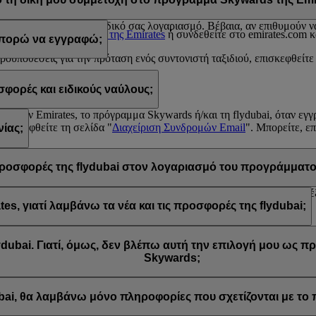
 σε κάποια από τις παραπάνω περιπτώσεις, επικοινωνήστε με κάποιο
Κέ
υ σχετίζονται με τη συμμετοχή του στο πρόγραμμα Emirates Skyward
υ απορρέουν από τον δικό σας λογαριασμό. Βέβαια, αν επιθυμούν να 
 το
Κέντρο επικοινωνίας της Emirates
ή συνδεθείτε στο emirates.com κ
 μπορώ να εγγραφώ;
προϋποθέσεις για την πρόταση ενός συντονιστή ταξιδιού, επισκεφθείτε
ορές και ειδικούς ναύλους;
rds
από την Emirates, το πρόγραμμα Skywards ή/και τη flydubai, όταν ε
επισκεφθείτε τη σελίδα "
Διαχείριση Συνδρομών Email
". Μπορείτε, ε
ίας;
έσμου "Απεγγραφή" που βρίσκεται στο κάτω μέρος των email που λαμβ
wards ή επικοινωνώντας με την Emirates ή τη flydubai μέσω του Liv
ς προσφορές της flydubai στον λογαριασμό του προγράμματο
τών για την Emirates και την flydubai, και συνεπώς μπορείτε να επιλ
, γιατί λαμβάνω τα νέα και τις προσφορές της flydubai;
ίχατε την επιλογή να εγγραφείτε στα νέα και τις προσφορές της Emira
dubai. Γιατί, όμως, δεν βλέπω αυτή την επιλογή μου ως 
Skywards;
 είναι συνδεδεμένη με πολλούς αριθμούς μελών του προγράμματος Emi
. Συνδεθείτε στον λογαριασμό σας στο πρόγραμμα Emirates Skywards
ubai, θα λαμβάνω μόνο πληροφορίες που σχετίζονται με τ