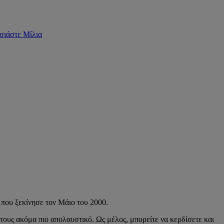
σιάστε Μίλια
 που ξεκίνησε τον Μάιο του 2000.
 τους ακόμα πιο απολαυστικό. Ως μέλος, μπορείτε να κερδίσετε και