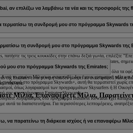
μπεριλαμβανομένων των προωθητικών ενεργειών από τη flydubai και τη
ai, αν επιλέξω να λαμβάνω τα νέα και τις προσφορές της f
ail σας προκειμένου να λαμβάνετε τέτοιου είδους ενημερωτικά δελτία
ai
.
 τερματίσω τη συνδρομή μου στο πρόγραμμα Skywards τη
ε τη συνδρομή σας στο πρόγραμμα Skywards της Emirates ανά πάσα στ
τερματίσω τη συνδρομή μου στο πρόγραμμα Skywards της E
ίλ σας, επιλέξτε
Διαχείριση του λογαριασμού μου
και θα βρείτε την ε
 πατήστε τις τρεις κουκκίδες στην επάνω δεξιά γωνία, επιλέξτε "Επε
ίσετε τη συνδρομή σας στο πρόγραμμα Skywards της Emirates, σημει
α σας βοηθήσουν.
ού μου στο πρόγραμμα Skywards της Emirates;
 αχρησιμοποίητα Μίλια και οι ανταμοιβές σας, καθώς και όλα τα οφέ
 Αυτά τα χαμένα Μίλια και ανταμοιβές δεν έχουν χρηματική αξία και
 της Emirates είναι μόνιμη και δεν μπορεί να αντιστραφεί. Μόλις δ
 συνδρομή στο πρόγραμμα Skywards+, αυτή θα τερματιστεί χωρίς ε
 αμετάκλητα.
ασμοί, όπως λογαριασμοί των προγραμμάτων Skysurfers ή Η Οικογένει
ού σας στο πρόγραμμα Emirates Skywards.
στε Μίλια, Επαναφέρετε Μίλια, Παρατείνετ
δήποτε λογαριασμός στο πρόγραμμα Business Rewards έχει καταχωρι
 με αυτά τα διαπιστευτήρια. Για περισσότερες λεπτομέρειες, ανατρέξ
, να παρατείνω τη διάρκεια ισχύος ή να επαναφέρω Μίλι