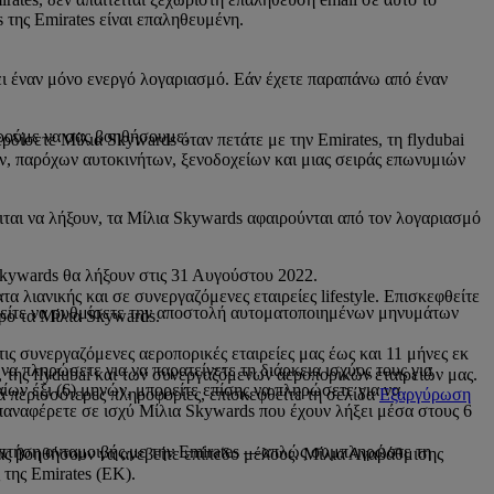
 της Emirates είναι επαληθευμένη.
ι έναν μόνο ενεργό λογαριασμό. Εάν έχετε παραπάνω από έναν
ρούμε να σας βοηθήσουμε.
δίσετε Μίλια Skywards όταν πετάτε με την Emirates, τη flydubai
, παρόχων αυτοκινήτων, ξενοδοχείων και μιας σειράς επωνυμιών
ιται να λήξουν, τα Μίλια Skywards αφαιρούνται από τον λογαριασμό
 Skywards θα λήξουν στις 31 Αυγούστου 2022.
 λιανικής και σε συνεργαζόμενες εταιρείες lifestyle. Επισκεφθείτε
ορείτε να ρυθμίσετε την αποστολή αυτοματοποιημένων μηνυμάτων
κρο τα Μίλια Skywards.
 τις συνεργαζόμενες αεροπορικές εταιρείες μας έως και 11 μήνες εκ
να πληρώσετε για να παρατείνετε τη διάρκεια ισχύος τους για
της flydubai και των συνεργαζόμενων αεροπορικών εταιρειών μας.
ίων έξι (6) μηνών, μπορείτε επίσης να πληρώσετε για να
ια περισσότερες πληροφορίες, επισκεφθείτε τη σελίδα
Εξαργύρωση
επαναφέρετε σε ισχύ Μίλια Skywards που έχουν λήξει μέσα στους 6
α πτήση ανταμοιβής με την Emirates —απλώς συμπληρώστε τη
ας βοηθήσουν να ανεβείτε επίπεδο μέλους. Μίλια Αναβάθμισης
 της Emirates (EK).