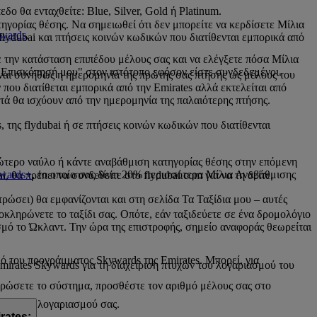
ο θα ενταχθείτε: Blue, Silver, Gold ή Platinum.
ηγορίας θέσης. Να σημειωθεί ότι δεν μπορείτε να κερδίσετε Μίλια
ywards
.
flydubai και πτήσεις κοινών κωδικών που διατίθενται εμπορικά από
 την κατάσταση επιπέδου μέλους σας και να ελέγξετε πόσα Μίλια
Η Επισκόπησή μου" στον ιστότοπο εφόσον είστε συνδεδεμένοι.
ίναι συνήθως η ημερομηνία της πρώτης σας πτήσης ως μέλους του
 που διατίθεται εμπορικά από την Emirates αλλά εκτελείται από
ά θα ισχύουν από την ημερομηνία της παλαιότερης πτήσης.
 της flydubai ή σε πτήσεις κοινών κωδικών που διατίθενται
νώτερο ναύλο ή κάντε αναβάθμιση κατηγορίας θέσης στην επόμενη
wards+
, το οποίο σας δίνει 20% περισσότερα Μίλια Αναβάθμισης
, θα πρέπει να συνδεθείτε στο flydubai.com για να τη δείτε.
ρώσει) θα εμφανίζονται και στη σελίδα Τα Ταξίδια μου – αυτές
λοκληρώνετε το ταξίδι σας. Οπότε, εάν ταξιδεύετε σε ένα δρομολόγιο
ισμό το Ώκλαντ. Την ώρα της επιστροφής, σημείο αναφοράς θεωρείται
ό του προγράμματος Skywards της Emirates. Μπορεί, για
Emirates Skywards για τη διαχείριση πτυχών του λογαριασμού του
ερώσετε το σύστημα, προσθέστε τον αριθμό μέλους σας στο
ασης του λογαριασμού σας.
rates;