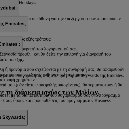
 flydubai Holidays.
lydubai;
. Η flydubai είναι υπεύθυνη για την επεξεργασία των προσωπικών
ς Emirates;
ιγμή με τους εξής τρόπους:
mirates ;
πιλογή για διαγραφή του λογαριασμού σας.
ξεργασία προφίλ" και θα δείτε την επιλογή για διαγραφή του
ώστε τα εξής:
λη ή προνόμια που σχετίζονται με τη συνδρομή σας, θα αφαιρεθούν
 δεν μπορούν να εξαργυρωθούν ή να επιστραφούν.
ιαγραφεί ο λογαριασμός σας στο πρόγραμμα Skywards της Emirates,
πιστροφή χρημάτων.
ά μου (εάν είστε επικεφαλής οικογένειας), θα τερματιστούν ή θα
ε τη διάρκεια ισχύος των Μιλίων,
στεί με τα διαπιστευτήρια του λογαριασμού σας στο πρόγραμμα
τε στους όρους και προϋποθέσεις του προγράμματος Business
α Skywards;