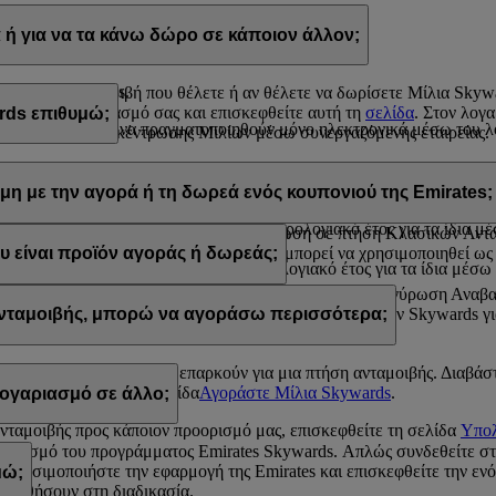
α Skywards με τους εξής τρόπους:
ή για να τα κάνω δώρο σε κάποιον άλλον;
s.com, ή
ρίων της Emirates.
λίσετε την ανταμοιβή που θέλετε ή αν θέλετε να δωρίσετε Μίλια Sky
ίτε στον λογαριασμό σας και επισκεφθείτε αυτή τη
σελίδα
. Στον λογ
rds επιθυμώ;
kywards
μπορούν να πραγματοποιηθούν μόνο ηλεκτρονικά μέσω του λο
ραστηριότητα συγκέντρωσης Μιλίων μέσω συνεργαζόμενης εταιρείας.
και 200.000 Μίλια Skywards σε ένα ημερολογιακό έτος.
 κάνετε δώρο σε κάποιον άλλον σε πακέτα των 1.000 Μιλίων. Το κατώ
 100.000 Μίλια Skywards σε ένα ημερολογιακό έτος.
μη με την αγορά ή τη δωρεά ενός κουπονιού της Emirates;
 Μίλια Skywards ανά συναλλαγή, με κόστος 30 δολαρίων ΗΠΑ για κά
και 200.000 Μίλια Skywards σε ένα ημερολογιακό έτος για τα ίδια μ
πορούν να χρησιμοποιηθούν για εξαργύρωση σε πτήση Κλασικών Ανταμ
 που είναι προϊόν αγοράς ή δωρεάς δεν μπορεί να χρησιμοποιηθεί ως 
υ είναι προϊόν αγοράς ή δωρεάς;
ι 100.000 Μίλια Skywards σε ένα ημερολογιακό έτος για τα ίδια μέσ
ξαργυρωθούν σε πτήσεις Κλασικών Ανταμοιβών και εξαργύρωση Αναβα
es, σας ενθαρρύνουμε να ελέγξετε τις απαιτήσεις Μιλίων Skywards γι
 ανταμοιβής, μπορώ να αγοράσω περισσότερα;
 αυτά που διαθέτετε δεν επαρκούν για μια πτήση ανταμοιβής. Διαβάσ
 και επισκεφθείτε τη σελίδα
Αγοράστε Μίλια Skywards
.
ογαριασμό σε άλλο;
ανταμοιβής προς κάποιον προορισμό μας, επισκεφθείτε τη σελίδα
Υπολ
γαριασμό του προγράμματος Emirates Skywards. Απλώς συνδεθείτε σ
 χρησιμοποιήστε την εφαρμογή της Emirates και επισκεφθείτε την ενό
μώ;
 βοηθήσουν στη διαδικασία.