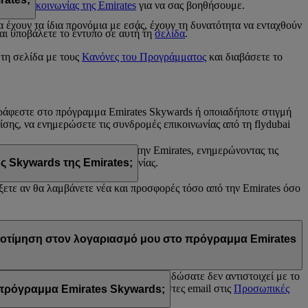
ντρο επικοινωνίας της Emirates
για να σας βοηθήσουμε.
s
έχουν τα ίδια προνόμια με εσάς, έχουν τη δυνατότητα να ενταχθούν
αι υποβάλετε το έντυπο σε αυτή τη
σελίδα
.
 τη σελίδα με τους
Κανόνες του Προγράμματος
και διαβάσετε το
γγράφεστε στο πρόγραμμα Emirates Skywards ή οποιαδήποτε στιγμή
πίσης, να ενημερώσετε τις συνδρομές επικοινωνίας από τη flydubai
άνετε από τη flydubai ή/και την Emirates, ενημερώνοντας τις
e Chat ή του Κέντρου επικοινωνίας.
ς Skywards της Emirates;
έξετε αν θα λαμβάνετε νέα και προσφορές τόσο από την Emirates όσο
tes, του προγράμματος Skywards της Emirates ή/και της flydubai. Οι
προτίμηση στον λογαριασμό μου στο πρόγραμμα Emirates
rates Skywards ή γιατί το όνομα που δώσατε δεν αντιστοιχεί με το
 και ενημερώστε τις εγγραφές σε λίστες email στις
Προσωπικές
ο πρόγραμμα Emirates Skywards;