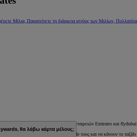
ates
έρετε Μίλια, Παρατείνετε τη διάρκεια ισχύος των Μιλίων, Πολλαπλα
μμα επιβράβευσης των αεροπορικών εταιρειών Emirates και flydubai
ywards, θα λάβω κάρτα μέλους;
εδιασμένων να ταιριάζουν στο lifestyle τους και να κάνουν το ταξίδι