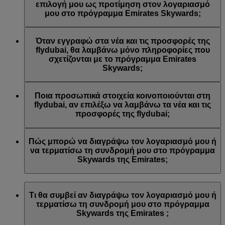
Emirates ή/και της flydubai. Οι προτιμήσεις επικοινωνίας σας
επιλογή μου ως προτίμηση στον λογαριασμό
ενημερώθηκαν αναλόγως.
μου στο πρόγραμμα Emirates Skywards;
Αυτό συμβαίνει γιατί η διεύθυνση email που
χρησιμοποιήσατε είναι συνδεδεμένη με πολλούς αριθμούς
Όταν εγγραφώ στα νέα και τις προσφορές της
μελών του προγράμματος Emirates Skywards ή γιατί το
flydubai, θα λαμβάνω μόνο πληροφορίες που
όνομα που δώσατε δεν αντιστοιχεί με το όνομα του
σχετίζονται με το πρόγραμμα Emirates
λογαριασμού σας στο πρόγραμμα Emirates Skywards.
Skywards;
Συνδεθείτε στον λογαριασμό σας στο πρόγραμμα Emirates
Skywards και ενημερώστε τις εγγραφές σε λίστες email στις
Θα λαμβάνετε όλα τα νέα και τις προσφορές της flydubai,
Προσωπικές προτιμήσεις
.
συμπεριλαμβανομένων των προωθητικών ενεργειών από τη
Ποια προσωπικά στοιχεία κοινοποιούνται στη
flydubai και τη flydubai Holidays.
flydubai, αν επιλέξω να λαμβάνω τα νέα και τις
προσφορές της flydubai;
Στη flydubai κοινοποιούνται το όνομά σας και η διεύθυνση
email σας προκειμένου να λαμβάνετε τέτοιου είδους
Πώς μπορώ να διαγράψω τον λογαριασμό μου ή
ενημερωτικά δελτία. Η flydubai είναι υπεύθυνη για την
να τερματίσω τη συνδρομή μου στο πρόγραμμα
επεξεργασία των προσωπικών σας στοιχείων σύμφωνα με
Skywards της Emirates;
την
πολιτική απορρήτου της flydubai
.
Μπορείτε να διαγράψετε τον λογαριασμό σας ή να
τερματίσετε τη συνδρομή σας στο πρόγραμμα Skywards της
Τι θα συμβεί αν διαγράψω τον λογαριασμό μου ή
Emirates ανά πάσα στιγμή με τους εξής τρόπους:
τερματίσω τη συνδρομή μου στο πρόγραμμα
Skywards της Emirates ;
Ιστότοπος της Emirates: Συνδεθείτε, μεταβείτε στο