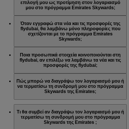
Emirates ή/και της flydubai. Οι προτιμήσεις επικοινωνίας σας
επιλογή μου ως προτίμηση στον λογαριασμό
ενημερώθηκαν αναλόγως.
μου στο πρόγραμμα Emirates Skywards;
Αυτό συμβαίνει γιατί η διεύθυνση email που
χρησιμοποιήσατε είναι συνδεδεμένη με πολλούς αριθμούς
Όταν εγγραφώ στα νέα και τις προσφορές της
μελών του προγράμματος Emirates Skywards ή γιατί το
flydubai, θα λαμβάνω μόνο πληροφορίες που
όνομα που δώσατε δεν αντιστοιχεί με το όνομα του
σχετίζονται με το πρόγραμμα Emirates
λογαριασμού σας στο πρόγραμμα Emirates Skywards.
Skywards;
Συνδεθείτε στον λογαριασμό σας στο πρόγραμμα Emirates
Skywards και ενημερώστε τις εγγραφές σε λίστες email στις
Θα λαμβάνετε όλα τα νέα και τις προσφορές της flydubai,
Προσωπικές προτιμήσεις
.
συμπεριλαμβανομένων των προωθητικών ενεργειών από τη
Ποια προσωπικά στοιχεία κοινοποιούνται στη
flydubai και τη flydubai Holidays.
flydubai, αν επιλέξω να λαμβάνω τα νέα και τις
προσφορές της flydubai;
Στη flydubai κοινοποιούνται το όνομά σας και η διεύθυνση
email σας προκειμένου να λαμβάνετε τέτοιου είδους
Πώς μπορώ να διαγράψω τον λογαριασμό μου ή
ενημερωτικά δελτία. Η flydubai είναι υπεύθυνη για την
να τερματίσω τη συνδρομή μου στο πρόγραμμα
επεξεργασία των προσωπικών σας στοιχείων σύμφωνα με
Skywards της Emirates;
την
πολιτική απορρήτου της flydubai
.
Μπορείτε να διαγράψετε τον λογαριασμό σας ή να
τερματίσετε τη συνδρομή σας στο πρόγραμμα Skywards της
Τι θα συμβεί αν διαγράψω τον λογαριασμό μου ή
Emirates ανά πάσα στιγμή με τους εξής τρόπους:
τερματίσω τη συνδρομή μου στο πρόγραμμα
Skywards της Emirates ;
Ιστότοπος της Emirates: Συνδεθείτε, μεταβείτε στο