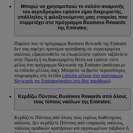
Μπορώ να χρησιμοποιώ το σαλόνι αναμονής
του αεροδρομίου εφόσον είμαι διαχειριστής,
υπάλληλος ή φιλοξενούμενος μιας εταιρείας που
συμμετέχει στο πρόγραμμα Business Rewards
της Emirates;
Παρόλο που το πρόγραμμα Business Rewards της Emirates
δεν σας παρέχει προνόμια πρόσβασης σε συγκεκριμένα
σαλόνια, εξακολουθείτε να επωφελείστε εφόσον ταξιδεύετε
στην Πρώτη ή τη Διακεκριμένη Θέση και εφόσον είστε
μέλος στο πρόγραμμα Skywards της Emirates (ανάλογα με
το επίπεδο μέλους σας). Μπορείτε να βρείτε περισσότερες
πληροφορίες στη σελίδα
επίπεδα μέλους στο πρόγραμμα
Skywards της Emirates
(ανοίγει στο ίδιο παράθυρο)
.
Κερδίζω Πόντους Business Rewards από όλους
τους τύπους ναύλων της Emirates;
Κερδίζετε Πόντους από όλους τους ευρέως διαθέσιμους
ναύλους. Δεν κερδίζετε Πόντους από εταιρικούς ναύλους,
ναύλους ομαδικών κρατήσεων και οργανωμένων ταξιδιών ή