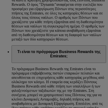
να κάνετε κράτηση χρησιμοποιώντας τους Πόντους Business
Rewards. Ο όρος "Dynamic"αναφέρεται στην ευελιξία που
προσφέρει για εξαργύρωση Πόντων στις περισσότερες
πτήσεις της Emirates, σε όλες τις κατηγορίες θέσεων και σε
όλους τους τύπους ναύλων. Ο αριθμός των Πόντων που
χρειάζεστε για κάθε πτήση εξαρτάται από τη διαθεσιμότητα
θέσεων και ναύλων τη συγκεκριμένη ημέρα. Ο αριθμός των
Πόντων που χρειάζεστε για κάποια αναβάθμιση εξαρτάται
από τη διαθεσιμότητα θέσεων και τη διαφορά των ναύλων
μεταξύ των δύο κατηγοριών θέσεων.
Τι είναι το πρόγραμμα Business Rewards της
Emirates;
Το πρόγραμμα Business Rewards της Emirates είναι το
πρόγραμμα επιβράβευσης πιστών εταιρικών πελατών και
απευθύνεται σε επιχειρήσεις κάθε κατηγορίας μεγέθους από
ολόκληρο τον κόσμο. Η εταιρεία σας κερδίζει Πόντους
Business Rewards από κάθε πτήση των υπαλλήλων ή των
φιλοξενούμενων ταξιδιωτών της με την Emirates. Στη
συνέχεια, μπορεί να χρησιμοποιεί τους Πόντους της για να
κλείνει Δυναμικές Ανταμοιβές, δηλαδή πτήσεις και
αναβαθμίσεις με Δυναμική Εξαργύρωση. Επιπλέον, από τις
ίδιες πτήσεις κάθε επιβάτης κερδίζει σε ατομικό επίπεδο