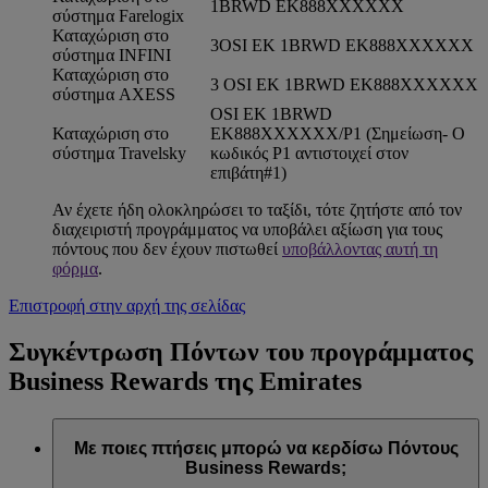
1BRWD EK888XXXXXX
σύστημα Farelogix
Καταχώριση στο
3OSI EK 1BRWD EK888XXXXXX
σύστημα INFINI
Καταχώριση στο
3 OSI EK 1BRWD EK888XXXXXX
σύστημα AXESS
OSI EK 1BRWD
Καταχώριση στο
EK888XXXXXX/P1 (Σημείωση- Ο
σύστημα Travelsky
κωδικός P1 αντιστοιχεί στον
επιβάτη#1)
Αν έχετε ήδη ολοκληρώσει το ταξίδι, τότε ζητήστε από τον
διαχειριστή προγράμματος να υποβάλει αξίωση για τους
πόντους που δεν έχουν πιστωθεί
υποβάλλοντας αυτή τη
φόρμα
.
Επιστροφή στην αρχή της σελίδας
Συγκέντρωση Πόντων του προγράμματος
Business Rewards της Emirates
Με ποιες πτήσεις μπορώ να κερδίσω Πόντους
Business Rewards;