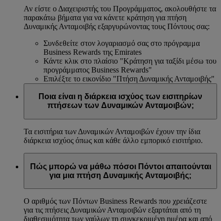
Αν είστε ο Διαχειριστής του Προγράμματος, ακολουθήστε τα
παρακάτω βήματα για να κάνετε κράτηση για πτήση
Δυναμικής Ανταμοιβής εξαργυρώνοντας τους Πόντους σας:
Συνδεθείτε στον λογαριασμό σας στο πρόγραμμα
Business Rewards της Emirates
Κάντε κλικ στο πλαίσιο "Κράτηση για ταξίδι μέσω του
προγράμματος Business Rewards"
Επιλέξτε το εικονίδιο "Πτήση Δυναμικής Ανταμοιβής"
Ποια είναι η διάρκεια ισχύος των εισιτηρίων
πτήσεων των Δυναμικών Ανταμοιβών;
Τα εισιτήρια των Δυναμικών Ανταμοιβών έχουν την ίδια
διάρκεια ισχύος όπως και κάθε άλλο εμπορικό εισιτήριο.
Πώς μπορώ να μάθω πόσοι Πόντοι απαιτούνται
για μια πτήση Δυναμικής Ανταμοιβής;
Ο αριθμός των Πόντων Business Rewards που χρειάζεστε
για τις πτήσεις Δυναμικών Ανταμοιβών εξαρτάται από τη
διαθεσιμότητα των ναύλων τη συγκεκριμένη ημέρα και από