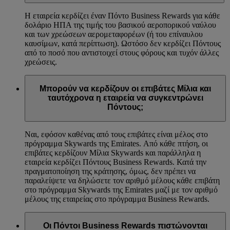
Η εταιρεία κερδίζει έναν Πόντο Business Rewards για κάθε
δολάριο ΗΠΑ της τιμής του βασικού αεροπορικού ναύλου
και των χρεώσεων αερομεταφορέων (ή του επίναυλου
καυσίμων, κατά περίπτωση). Ωστόσο δεν κερδίζει Πόντους
από το ποσό που αντιστοιχεί στους φόρους και τυχόν άλλες
χρεώσεις.
Μπορούν να κερδίζουν οι επιβάτες Μίλια και
ταυτόχρονα η εταιρεία να συγκεντρώνει
Πόντους;
Ναι, εφόσον καθένας από τους επιβάτες είναι μέλος στο
πρόγραμμα Skywards της Emirates. Από κάθε πτήση, οι
επιβάτες κερδίζουν Μίλια Skywards και παράλληλα η
εταιρεία κερδίζει Πόντους Business Rewards. Κατά την
πραγματοποίηση της κράτησης, όμως, δεν πρέπει να
παραλείψετε να δηλώσετε τον αριθμό μέλους κάθε επιβάτη
στο πρόγραμμα Skywards της Emirates μαζί με τον αριθμό
μέλους της εταιρείας στο πρόγραμμα Business Rewards.
Οι Πόντοι Business Rewards πιστώνονται