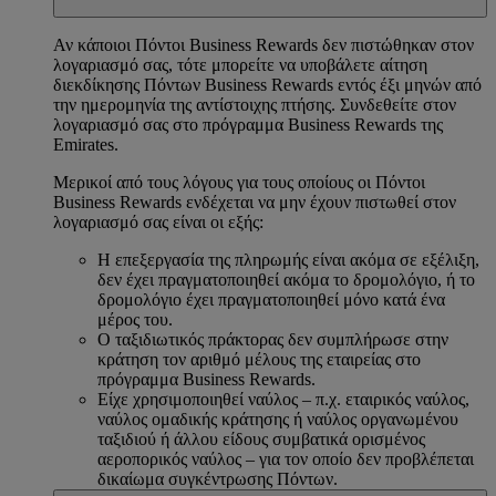
Αν κάποιοι Πόντοι Business Rewards δεν πιστώθηκαν στον
λογαριασμό σας, τότε μπορείτε να υποβάλετε αίτηση
διεκδίκησης Πόντων Business Rewards εντός έξι μηνών από
την ημερομηνία της αντίστοιχης πτήσης. Συνδεθείτε στον
λογαριασμό σας στο πρόγραμμα Business Rewards της
Emirates.
Μερικοί από τους λόγους για τους οποίους οι Πόντοι
Business Rewards ενδέχεται να μην έχουν πιστωθεί στον
λογαριασμό σας είναι οι εξής:
Η επεξεργασία της πληρωμής είναι ακόμα σε εξέλιξη,
δεν έχει πραγματοποιηθεί ακόμα το δρομολόγιο, ή το
δρομολόγιο έχει πραγματοποιηθεί μόνο κατά ένα
μέρος του.
Ο ταξιδιωτικός πράκτορας δεν συμπλήρωσε στην
κράτηση τον αριθμό μέλους της εταιρείας στο
πρόγραμμα Business Rewards.
Είχε χρησιμοποιηθεί ναύλος – π.χ. εταιρικός ναύλος,
ναύλος ομαδικής κράτησης ή ναύλος οργανωμένου
ταξιδιού ή άλλου είδους συμβατικά ορισμένος
αεροπορικός ναύλος – για τον οποίο δεν προβλέπεται
δικαίωμα συγκέντρωσης Πόντων.