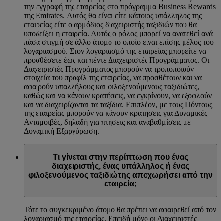
την εγγραφή της εταιρείας στο πρόγραμμα Business Rewards
της Emirates. Αυτός θα είναι είτε κάποιος υπάλληλος της
εταιρείας είτε ο αρμόδιος διαχειριστής ταξιδιών που θα
υποδείξει η εταιρεία. Αυτός ο ρόλος μπορεί να ανατεθεί ανά
πάσα στιγμή σε άλλο άτομο το οποίο είναι επίσης μέλος του
λογαριασμού. Στον λογαριασμό της εταιρείας μπορείτε να
προσθέσετε έως και πέντε Διαχειριστές Προγράμματος. Οι
Διαχειριστές Προγράμματος μπορούν να τροποποιούν
στοιχεία του προφίλ της εταιρείας, να προσθέτουν και να
αφαιρούν υπαλλήλους και φιλοξενούμενους ταξιδιώτες,
καθώς και να κάνουν κρατήσεις, να εγκρίνουν, να εξοφλούν
και να διαχειρίζονται τα ταξίδια. Επιπλέον, με τους Πόντους
της εταιρείας μπορούν να κάνουν κρατήσεις για Δυναμικές
Ανταμοιβές, δηλαδή για πτήσεις και αναβαθμίσεις με
Δυναμική Εξαργύρωση.
Τι γίνεται στην περίπτωση που ένας
διαχειριστής, ένας υπάλληλος ή ένας
φιλοξενούμενος ταξιδιώτης αποχωρήσει από την
εταιρεία;
Τότε το συγκεκριμένο άτομο θα πρέπει να αφαιρεθεί από τον
λογαριασμό της εταιρείας. Επειδή μόνο οι Διαχειριστές