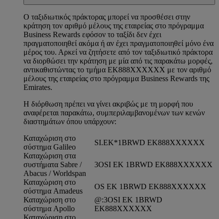
Ο ταξιδιωτικός πράκτορας μπορεί να προσθέσει στην
κράτηση τον αριθμό μέλους της εταιρείας στο πρόγραμμα
Business Rewards εφόσον το ταξίδι δεν έχει
πραγματοποιηθεί ακόμα ή αν έχει πραγματοποιηθεί μόνο ένα
μέρος του. Αρκεί να ζητήσετε από τον ταξιδιωτικό πράκτορα
να διορθώσει την κράτηση με μία από τις παρακάτω μορφές,
αντικαθιστώντας το τμήμα EK888XXXXXX με τον αριθμό
μέλους της εταιρείας στο πρόγραμμα Business Rewards της
Emirates.
Η διόρθωση πρέπει να γίνει ακριβώς με τη μορφή που
αναφέρεται παρακάτω, συμπεριλαμβανομένων των κενών
διαστημάτων όπου υπάρχουν:
Καταχώριση στο
SI.EK*1BRWD EK888XXXXXX
σύστημα Galileo
Καταχώριση στα
συστήματα Sabre /
3OSI EK 1BRWD EK888XXXXXX
Abacus / Worldspan
Καταχώριση στο
OS EK 1BRWD EK888XXXXXX
σύστημα Amadeus
Καταχώριση στο
@:3OSI EK 1BRWD
σύστημα Apollo
EK888XXXXXX
Καταχώριση στο