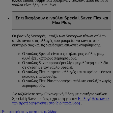
άλλου είδους συμβατικά ορισμένων ναύλων, αφού αυτοί οι
ναύλοι είναι ήδη μειωμένοι.
Σε τι διαφέρουν οι ναύλοι Special, Saver, Flex και
Flex Plus;
Οι βασικές διαφορές μεταξύ των διάφορων τύπων ναύλων
συνίστανται στις αλλαγές που μπορείτε να κάνετε στο
εισιτήριό σας και τις διαθέσιμες επιλογές αναβάθμισης.
Ο ναύλος Special είναι ο χαμηλότερος ναύλος μας,
αλλά έχει κάποιους περιορισμούς.
Ο ναύλος Saver προσφέρει λίγο μεγαλύτερη ευελιξία
σε σχέση με τον ναύλο Special.
Ο ναύλος Flex επιτρέπει αλλαγές και ακυρώσεις έναντι
κάποιας επιβάρυνσης.
Ο ναύλος Flex Plus προσφέρει απόλυτη ευελιξία χωρίς
περιορισμούς.
Αν ταξιδεύετε στην Οικονομική Θέση με εισιτήριο ναύλου
Special ή Saver, υπάρχει χρέωση για την
Επιλογή θέσεων εκ
των προτέρων
(ανοίγει στο ίδιο παράθυρο)
.
Επιστροφή στην αρχή της σελίδας