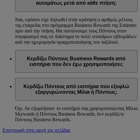
αυτομάτως μετά από κάθε πτήση;
Ναι, εφόσον είχε δηλωθεί στην κράτηση ο αριθμός μέλους
της εταιρείας στο πρόγραμμα Business Rewards της Emirates
πριν από την πτήση. Θα πιστώνουμε τους Πόντους στον
λογαριασμό σας σε διάστημα το πολύ τεσσάρων εβδομάδων
από την ημερομηνία πραγματοποίησης του ταξιδιού.
Κερδίζω Πόντους Business Rewards από
εισιτήρια που δεν έχω χρησιμοποιήσει;
Όχι. Οι Πόντοι Business Rewards πιστώνονται αφού γίνει η
πτήση στην οποία αντιστοιχεί κάθε εισιτήριο.
Κερδίζω Πόντους από εισιτήρια που εξοφλώ
εξαργυρώνοντας Μίλια ή Πόντους;
Όχι. Αν εξοφλήσατε το εισιτήριό σας χρησιμοποιώντας Μίλια
Skywards ή Πόντους Business Rewards, δεν κερδίζετε
Πόντους Business Rewards.
Επιστροφή στην αρχή της σελίδας