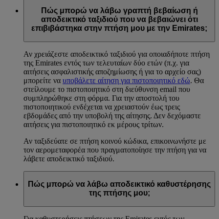
Πώς μπορώ να λάβω γραπτή βεβαίωση ή
αποδεικτικό ταξιδιού που να βεβαιώνει ότι
επιβιβάστηκα στην πτήση μου με την Emirates;
Αν χρειάζεστε αποδεικτικό ταξιδιού για οποιαδήποτε πτήση
της Emirates εντός των τελευταίων δύο ετών (π.χ. για
αιτήσεις ασφαλιστικής αποζημίωσης ή για το αρχείο σας)
μπορείτε να
υποβάλετε αίτηση για πιστοποιητικό εδώ
. Θα
στείλουμε το πιστοποιητικό στη διεύθυνση email που
συμπληρώθηκε στη φόρμα. Για την αποστολή του
πιστοποιητικού ενδέχεται να χρειαστούν έως τρεις
εβδομάδες από την υποβολή της αίτησης. Δεν δεχόμαστε
αιτήσεις για πιστοποιητικό εκ μέρους τρίτων.
Αν ταξιδεύατε σε πτήση κοινού κώδικα, επικοινωνήστε με
τον αερομεταφορέα που πραγματοποίησε την πτήση για να
λάβετε αποδεικτικό ταξιδιού.
Πώς μπορώ να λάβω αποδεικτικό καθυστέρησης
της πτήσης μου;
Για καθυστερήσεις πτήσεων της Emirates εντός των