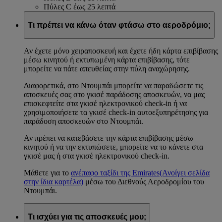
Πύλες C έως 25 λεπτά
Τι πρέπει να κάνω όταν φτάσω στο αεροδρόμιο;
Αν έχετε μόνο χειραποσκευή και έχετε ήδη κάρτα επιβίβασης
μέσω κινητού ή εκτυπωμένη κάρτα επιβίβασης, τότε
μπορείτε να πάτε απευθείας στην πύλη αναχώρησης.
Διαφορετικά, στο Ντουμπάι μπορείτε να παραδώσετε τις
αποσκευές σας στο γκισέ παράδοσης αποσκευών, να μας
επισκεφτείτε στα γκισέ ηλεκτρονικού check-in ή να
χρησιμοποιήσετε τα γκισέ check-in αυτοεξυπηρέτησης για
παράδοση αποσκευών στο Ντουμπάι.
Αν πρέπει να κατεβάσετε την κάρτα επιβίβασης μέσω
κινητού ή να την εκτυπώσετε, μπορείτε να το κάνετε στα
γκισέ μας ή στα γκισέ ηλεκτρονικού check-in.
Μάθετε για το
ανέπαφο ταξίδι της Emirates
(Ανοίγει σελίδα
στην ίδια καρτέλα)
μέσω του Διεθνούς Αεροδρομίου του
Ντουμπάι.
Τι ισχύει για τις αποσκευές μου;