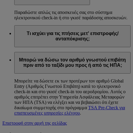
Παραδώστε απλώς τις αποσκευές σας στο σύστημα
ηλεκτρονικού check-in ή στο γκισέ παράδοσης αποσκευών.
Τι ισχύει για τις πτήσεις μετ' επιστροφής/
ανταπόκρισης;
Μπορείτε να κάνετε ηλεκτρονικό check-in για κάθε
επιλέξιμη πτήση εντός 48 ωρών πριν από την
Μπορώ να δώσω τον αριθμό γνωστού επιβάτη
προγραμματισμένη αναχώρηση.
πριν από το ταξίδι μου προς ή από τις ΗΠΑ;
Μπορείτε να δώσετε εκ των προτέρων τον αριθμό Global
Entry (Αριθμός Γνωστού Επιβάτη) κατά το ηλεκτρονικό
check-in και στο γκισέ check-in του αεροδρομίου. Αυτός ο
αριθμός επιτρέπει στην Υπηρεσία Ασφάλειας Μεταφορών
των ΗΠΑ (TSA) να ελέγξει και να βεβαιώσει ότι έχετε
δικαίωμα συμμετοχής στο πρόγραμμα
TSA Pre-Check για
επισπευσμένες υπηρεσίες ελέγχου
.
Επιστροφή στην αρχή της σελίδας