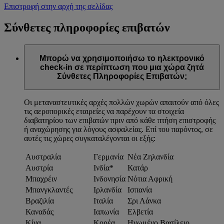
Επιστροφή στην αρχή της σελίδας
Σύνθετες πληροφορίες επιβατών
Μπορώ να χρησιμοποιήσω το ηλεκτρονικό
check-in σε περίπτωση που μια χώρα ζητά
Σύνθετες Πληροφορίες Επιβατών;
Οι μεταναστευτικές αρχές πολλών χωρών απαιτούν από όλες
τις αεροπορικές εταιρείες να παρέχουν τα στοιχεία
διαβατηρίου των επιβατών πριν από κάθε πτήση επιστροφής
ή αναχώρησης για λόγους ασφαλείας. Επί του παρόντος, σε
αυτές τις χώρες συγκαταλέγονται οι εξής:
Αυστραλία
Γερμανία
Νέα Ζηλανδία
Αυστρία
Ινδία*
Κατάρ
Μπαχρέιν
Ινδονησία
Νότια Αφρική
Μπανγκλαντές
Ιρλανδία
Ισπανία
Βραζιλία
Ιταλία
Σρι Λάνκα
Καναδάς
Ιαπωνία
Ελβετία
Κίνα
Κορέα
Ηνωμένο Βασίλειο