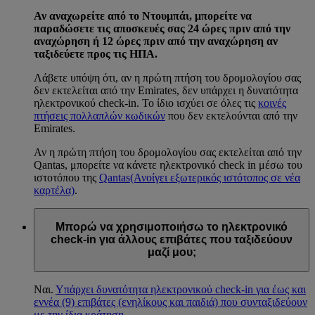
Αν αναχωρείτε από το Ντουμπάι, μπορείτε να
παραδώσετε τις αποσκευές σας 24 ώρες πριν από την
αναχώρηση ή 12 ώρες πριν από την αναχώρηση αν
ταξιδεύετε προς τις ΗΠΑ.
Λάβετε υπόψη ότι, αν η πρώτη πτήση του δρομολογίου σας
δεν εκτελείται από την Emirates, δεν υπάρχει η δυνατότητα
ηλεκτρονικού check-in. Το ίδιο ισχύει σε όλες τις
κοινές
πτήσεις πολλαπλών κωδικών
που δεν εκτελούνται από την
Emirates.
Αν η πρώτη πτήση του δρομολογίου σας εκτελείται από την
Qantas, μπορείτε να κάνετε ηλεκτρονικό check in μέσω του
ιστοτόπου της
Qantas
(Ανοίγει εξωτερικός ιστότοπος σε νέα
καρτέλα)
.
Μπορώ να χρησιμοποιήσω το ηλεκτρονικό
check-in για άλλους επιβάτες που ταξιδεύουν
μαζί μου;
Ναι.
Υπάρχει δυνατότητα ηλεκτρονικού check-in για έως και
εννέα (9) επιβάτες (ενηλίκους και παιδιά) που συνταξιδεύουν
με την ίδια κράτηση.