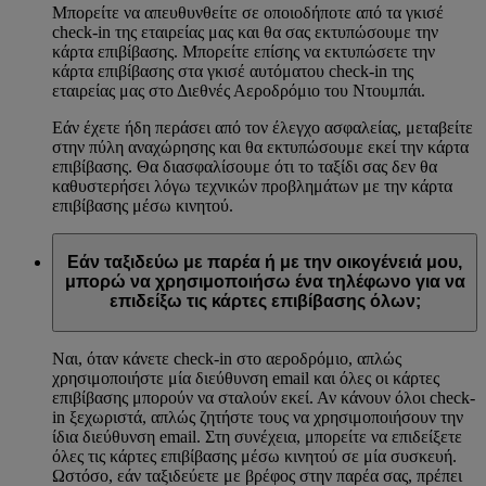
Μπορείτε να απευθυνθείτε σε οποιοδήποτε από τα γκισέ
check-in της εταιρείας μας και θα σας εκτυπώσουμε την
κάρτα επιβίβασης. Μπορείτε επίσης να εκτυπώσετε την
κάρτα επιβίβασης στα γκισέ αυτόματου check-in της
εταιρείας μας στο Διεθνές Αεροδρόμιο του Ντουμπάι.
Εάν έχετε ήδη περάσει από τον έλεγχο ασφαλείας, μεταβείτε
στην πύλη αναχώρησης και θα εκτυπώσουμε εκεί την κάρτα
επιβίβασης. Θα διασφαλίσουμε ότι το ταξίδι σας δεν θα
καθυστερήσει λόγω τεχνικών προβλημάτων με την κάρτα
επιβίβασης μέσω κινητού.
Εάν ταξιδεύω με παρέα ή με την οικογένειά μου,
μπορώ να χρησιμοποιήσω ένα τηλέφωνο για να
επιδείξω τις κάρτες επιβίβασης όλων;
Ναι, όταν κάνετε check-in στο αεροδρόμιο, απλώς
χρησιμοποιήστε μία διεύθυνση email και όλες οι κάρτες
επιβίβασης μπορούν να σταλούν εκεί. Αν κάνουν όλοι check-
in ξεχωριστά, απλώς ζητήστε τους να χρησιμοποιήσουν την
ίδια διεύθυνση email. Στη συνέχεια, μπορείτε να επιδείξετε
όλες τις κάρτες επιβίβασης μέσω κινητού σε μία συσκευή.
Ωστόσο, εάν ταξιδεύετε με βρέφος στην παρέα σας, πρέπει