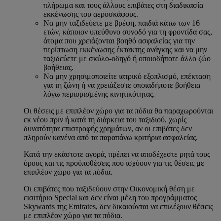
πλήρωμα και τους άλλους επιβάτες στη διαδικασία
εκκένωσης του αεροσκάφους.
Να μην ταξιδεύετε με βρέφη, παιδιά κάτω των 16
ετών, κάποιον υπεύθυνο συνοδό για τη φροντίδα σας,
άτομα που χρειάζονται βοηθό ασφαλείας για την
περίπτωση εκκένωσης έκτακτης ανάγκης και να μην
ταξιδεύετε με σκύλο-οδηγό ή οποιοδήποτε άλλο ζώο
βοήθειας.
Να μην χρησιμοποιείτε ιατρικό εξοπλισμό, επέκταση
για τη ζώνη ή να χρειάζεστε οποιαδήποτε βοήθεια
λόγω περιορισμένης κινητικότητας.
Οι θέσεις με επιπλέον χώρο για τα πόδια θα παραχωρούνται
εκ νέου πριν ή κατά τη διάρκεια του ταξιδιού, χωρίς
δυνατότητα επιστροφής χρημάτων, αν οι επιβάτες δεν
πληρούν κανένα από τα παραπάνω κριτήρια ασφαλείας.
Κατά την εκάστοτε αγορά, πρέπει να αποδέχεστε ρητά τους
όρους και τις προϋποθέσεις που ισχύουν για τις θέσεις με
επιπλέον χώρο για τα πόδια.
Οι επιβάτες που ταξιδεύουν στην Οικονομική θέση με
εισιτήριο Special και δεν είναι μέλη του προγράμματος
Skywards της Emirates, δεν δικαιούνται να επιλέξουν θέσεις
με επιπλέον χώρο για τα πόδια.