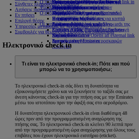
Ο πλανήτης μας
στο αεροδρόμιο Opens an external link in
Γεύματα στην Οικονομική Θέση
Συλλογή αφορολογήτων ειδών της
Γεύματα για παιδιά και βρέφη
Opens an external link in a new tab
Προσιτά ταξίδια με την Emirates
Emirates
Σύνθετες πληροφορίες επιβατών
Ψυχαγωγία για παιδιά
a new tab
Ποτά και αναψυκτικά
Emirates
Βιωσιμότητα δραστηριοτήτων
Συνεργαζόμενες εταιρείες
Ειδική βοήθεια και αιτήματα
Η εμπειρία σας εν πτήσει
Αιτήσεις πιστοποιητικών πτήσης
Ο στόλος μας
Επίσημο κατάστημα της Emirates
Ψυχαγωγικό πρόγραμμα για παιδιά
Περιβαλλοντική πολιτική
Skywards Rail
Εργαλεία και πληροφορίες
Εν πτήσει
Boeing 777
Παιχνίδια για παιδιά
Περιβαλλοντικές εκθέσεις
Υπολογιστής Μιλίων
Η Εφαρμογή της Emirates για κινητά
Επιλογή θέσης
Οι τοπικές κοινότητες
Emirates A380
Δραστηριότητες για παιδιά
Σύνδεση στο πρόγραμμα Skywards της
Ακύρωση ή αλλαγή κράτησης
Υπηρεσίες μεταφοράς με προσωπικό οδηγό
Emirates A350
Emirates Airline Foundation
Emirates
Καθυστερήσεις στην ομαλή διεξαγωγή
Emirates
Συμβουλές για θεωρήσεις εισόδου και διαβατήρια
Emirates Executive
Airline Foundation Opens an external link
Skywards+
του ταξιδιού
Διαγράμματα θέσεων αεροσκαφών
in a new tab
Σχετικά με την Emirates
Ηλεκτρονικό check in
Χορηγίες
Τι είναι το ηλεκτρονικό check-in; Πότε και πού
μπορώ να το χρησιμοποιήσω;
Το ηλεκτρονικό check-in σάς δίνει τη δυνατότητα να
εξοικονομήσετε χρόνο και να ξεκινήσετε το ταξίδι σας με
άνεση κάνοντας check-in για την πτήση σας με την Emirates
μέσω του ιστοτόπου πριν την άφιξή σας στο αεροδρόμιο.
Η δυνατότητα ηλεκτρονικού check-in είναι διαθέσιμη 48
ώρες πριν από την προγραμματισμένη αναχώρηση της
πτήσης σας. Το ηλεκτρονικό check-in κλείνει 90 λεπτά πριν
από την προγραμματισμένη ώρα αναχώρησης για όλους τους
επιβάτες που έχουν ηλεκτρονικό εισιτήριο (eticket).