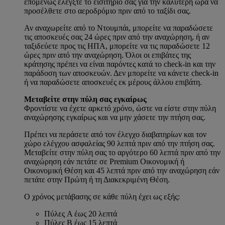
επομένως ελέγξτε το εισιτήριό σας για την καλύτερη ώρα να
προσέλθετε στο αεροδρόμιο πριν από το ταξίδι σας.
Αν αναχωρείτε από το Ντουμπάι, μπορείτε να παραδώσετε
τις αποσκευές σας 24 ώρες πριν από την αναχώρηση, ή αν
ταξιδεύετε προς τις ΗΠΑ, μπορείτε να τις παραδώσετε 12
ώρες πριν από την αναχώρηση. Όλοι οι επιβάτες της
κράτησης πρέπει να είναι παρόντες κατά το check-in και την
παράδοση των αποσκευών. Δεν μπορείτε να κάνετε check-in
ή να παραδώσετε αποσκευές εκ μέρους άλλου επιβάτη.
Μεταβείτε στην πύλη σας εγκαίρως
Φροντίστε να έχετε αρκετό χρόνο, ώστε να είστε στην πύλη
αναχώρησης εγκαίρως και να μην χάσετε την πτήση σας.
Πρέπει να περάσετε από τον έλεγχο διαβατηρίων και τον
χώρο ελέγχου ασφαλείας 90 λεπτά πριν από την πτήση σας.
Μεταβείτε στην πύλη σας το αργότερο 60 λεπτά πριν από την
αναχώρηση εάν πετάτε σε Premium Οικονομική ή
Οικονομική Θέση και 45 λεπτά πριν από την αναχώρηση εάν
πετάτε στην Πρώτη ή τη Διακεκριμένη Θέση.
Ο χρόνος μετάβασης σε κάθε πύλη έχει ως εξής:
Πύλες A έως 20 λεπτά
Πύλες B έως 15 λεπτά