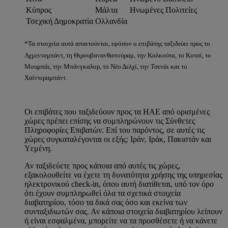
Κύπρος
Μάλτα
Ηνωμένες Πολιτείες
Τσεχική Δημοκρατία
Ολλανδία
*Τα στοιχεία αυτά απαιτούνται, εφόσον ο επιβάτης ταξιδεύει προς το
Αχμενταμπάντ, τη Θιρουβανανθαπούραμ, την Καλκούτα, το Κοτσί, το
Μουμπάι, την Μπάνγκαλoρ, το Νέο Δελχί, την Τσενάι και το
Χαϊντεραμπάντ.
Οι επιβάτες που ταξιδεύουν προς τα ΗΑΕ από ορισμένες
χώρες πρέπει επίσης να συμπληρώνουν τις Σύνθετες
Πληροφορίες Επιβατών. Επί του παρόντος, σε αυτές τις
χώρες συγκαταλέγονται οι εξής: Ιράν, Ιράκ, Πακιστάν και
Υεμένη.
Αν ταξιδεύετε προς κάποια από αυτές τις χώρες,
εξακολουθείτε να έχετε τη δυνατότητα χρήσης της υπηρεσίας
ηλεκτρονικού check-in, όπου αυτή διατίθεται, υπό τον όρο
ότι έχουν συμπληρωθεί όλα τα σχετικά στοιχεία
διαβατηρίου, τόσο τα δικά σας όσο και εκείνα των
συνταξιδιωτών σας. Αν κάποια στοιχεία διαβατηρίου λείπουν
ή είναι εσφαλμένα, μπορείτε να τα προσθέσετε ή να κάνετε