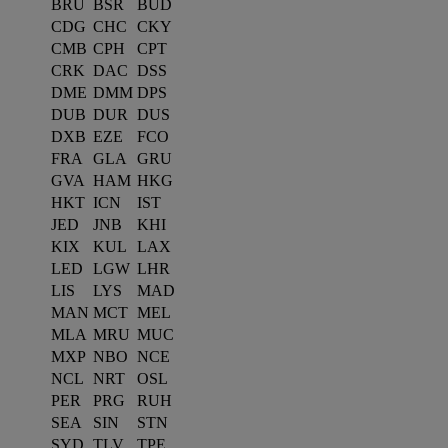
BRU
BSR
BUD
CDG
CHC
CKY
CMB
CPH
CPT
CRK
DAC
DSS
DME
DMM
DPS
DUB
DUR
DUS
DXB
EZE
FCO
FRA
GLA
GRU
GVA
HAM
HKG
HKT
ICN
IST
JED
JNB
KHI
KIX
KUL
LAX
LED
LGW
LHR
LIS
LYS
MAD
MAN
MCT
MEL
MLA
MRU
MUC
MXP
NBO
NCE
NCL
NRT
OSL
PER
PRG
RUH
SEA
SIN
STN
SYD
TLV
TPE