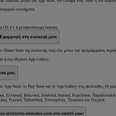
ι Android, μέσω του App Store, του Google Play Store ή του Huawei
ιτουργικά συστήματα:
d OS 4.1 ή μεταγενέστερη έκδοση
 Εφαρμογή στη συσκευή μου;
ο iTunes Store της συσκευής τους είτε μέσω του προγράμματος περιή
re ή στο Huawei App Gallery.
σσα μου;
το App Store, το Play Store και το App Gallery στις ακόλουθες 19 γλ
κά, Ελληνικά, Ιαπωνικά, Ισπανικά, Ιταλικά, Κορεάτικα, Παραδοσιακά
ας), Ρωσικά, Ταϊλανδικά, Τιτσουρόνγκ, Τουρκικά και Τσεχικά.
ον ιστότοπο emirates.com στο κινητό μου;