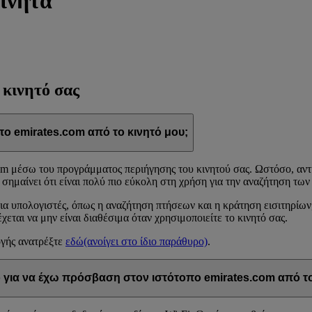
ινητά
 κινητό σας
emirates.com από το κινητό μου;
m μέσω του προγράμματος περιήγησης του κινητού σας. Ωστόσο, αντί 
υ σημαίνει ότι είναι πολύ πιο εύκολη στη χρήση για την αναζήτηση τω
α υπολογιστές, όπως η αναζήτηση πτήσεων και η κράτηση εισιτηρίων, 
ται να μην είναι διαθέσιμα όταν χρησιμοποιείτε το κινητό σας.
ογής ανατρέξτε
εδώ
(ανοίγει στο ίδιο παράθυρο)
.
 για να έχω πρόσβαση στον ιστότοπο emirates.com από το