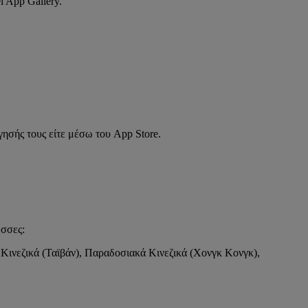
 App Gallery.
γησής τους είτε μέσω του App Store.
ώσσες:
 Κινεζικά (Ταϊβάν), Παραδοσιακά Κινεζικά (Χονγκ Κονγκ),