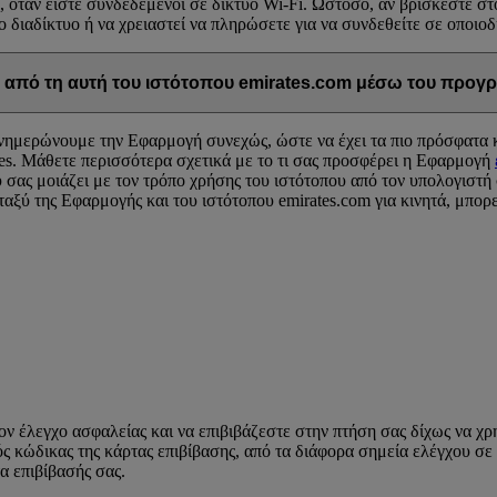
, όταν είστε συνδεδεμένοι σε δίκτυο Wi-Fi. Ωστόσο, αν βρίσκεστε σ
 διαδίκτυο ή να χρειαστεί να πληρώσετε για να συνδεθείτε σε οποιοδ
 από τη αυτή του ιστότοπου emirates.com μέσω του προγρ
Ενημερώνουμε την Εφαρμογή συνεχώς, ώστε να έχει τα πιο πρόσφατα κα
ates. Μάθετε περισσότερα σχετικά με το τι σας προσφέρει η Εφαρμογή
σας μοιάζει με τον τρόπο χρήσης του ιστότοπου από τον υπολογιστή 
αξύ της Εφαρμογής και του ιστότοπου emirates.com για κινητά, μπορε
τον έλεγχο ασφαλείας και να επιβιβάζεστε στην πτήση σας δίχως να χ
ς κώδικας της κάρτας επιβίβασης, από τα διάφορα σημεία ελέγχου σε
α επιβίβασής σας.