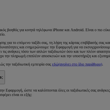
τικός βοηθός για κινητά τηλέφωνα iPhone και Android. Είναι ο πιο εύ
είο.
ης για το επόμενο ταξίδι σας, τη λήψη της κάρτας επιβίβασής σας κ
νατότητες και ενημερώνουμε την Εφαρμογή για να εκσυγχρονίσουμε κ
 τις ανάγκες τόσο των απλών ταξιδιωτών όσο και των πλέον απαιτητι
έχρι την πληρωμή επιπλέον αποσκευών και την υποστήριξη και εξυπηρ
ώς την ταξιδιωτική εμπειρία σας
εδώ
(ανοίγει στο ίδιο παράθυρο)
.
s;
ν Εφαρμογή, ώστε να καλύπτονται όλες οι ταξιδιωτικές σας ανάγκε
φέρει είναι οι εξής: