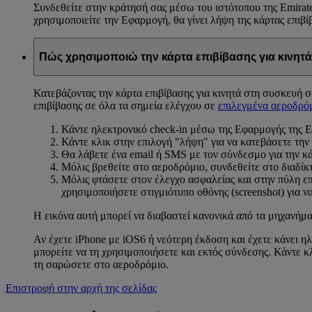
Συνδεθείτε στην κράτησή σας μέσω του ιστότοπου της Emirates
χρησιμοποιείτε την Εφαρμογή, θα γίνει λήψη της κάρτας επιβ
Πώς χρησιμοποιώ την κάρτα επιβίβασης για κινητά
Κατεβάζοντας την κάρτα επιβίβασης για κινητά στη συσκευή 
επιβίβασης σε όλα τα σημεία ελέγχου σε
επιλεγμένα αεροδρό
Κάντε ηλεκτρονικό check-in μέσω της Εφαρμογής της E
Κάντε κλικ στην επιλογή "λήψη" για να κατεβάσετε την 
Θα λάβετε ένα email ή SMS με τον σύνδεσμο για την κά
Μόλις βρεθείτε στο αεροδρόμιο, συνδεθείτε στο διαδίκτ
Μόλις φτάσετε στον έλεγχο ασφαλείας και στην πύλη επ
χρησιμοποιήσετε στιγμιότυπο οθόνης (screenshot) για ν
Η εικόνα αυτή μπορεί να διαβαστεί κανονικά από τα μηχανήμα
Αν έχετε iPhone με iOS6 ή νεότερη έκδοση και έχετε κάνει η
μπορείτε να τη χρησιμοποιήσετε και εκτός σύνδεσης. Κάντε κ
τη σαρώσετε στο αεροδρόμιο.
Επιστροφή στην αρχή της σελίδας