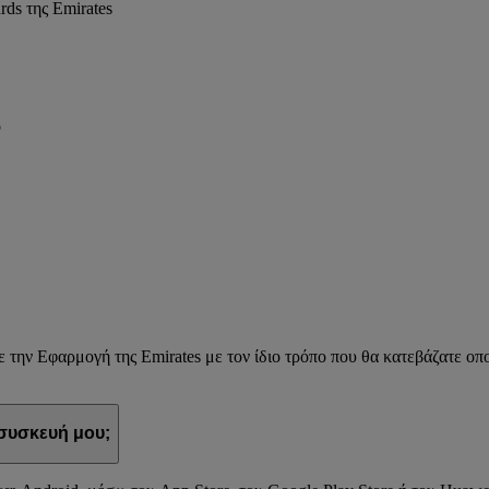
ds της Emirates
ό
 την Εφαρμογή της Emirates με τον ίδιο τρόπο που θα κατεβάζατε οπ
 συσκευή μου;