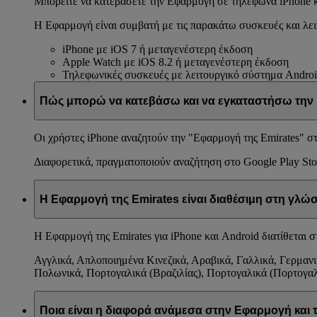
Μπορείτε να κατεβάσετε την Εφαρμογή σε τηλέφωνα iPhone κα
Η Εφαρμογή είναι συμβατή με τις παρακάτω συσκευές και λε
iPhone με iOS 7 ή μεταγενέστερη έκδοση
Apple Watch με iOS 8.2 ή μεταγενέστερη έκδοση
Τηλεφωνικές συσκευές με λειτουργικό σύστημα Androi
Πώς μπορώ να κατεβάσω και να εγκαταστήσω την
Οι χρήστες iPhone αναζητούν την "Εφαρμογή της Emirates" στ
Διαφορετικά, πραγματοποιούν αναζήτηση στο Google Play Sto
Η Εφαρμογή της Emirates είναι διαθέσιμη στη γλώ
Η Εφαρμογή της Emirates για iPhone και Android διατίθεται σ
Αγγλικά, Απλοποιημένα Κινεζικά, Αραβικά, Γαλλικά, Γερμανι
Πολωνικά, Πορτογαλικά (Βραζιλίας), Πορτογαλικά (Πορτογαλί
Ποια είναι η διαφορά ανάμεσα στην Εφαρμογή και τ