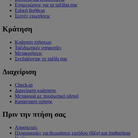
Ενημερώσεις για τα ταξίδια σας
Ειδική βοήθεια
Συχνές ερωτήσεις
Κράτηση
Κράτηση πτήσεων
Ταξιδιωτικές υπηρεσίες
Μετακινήσεις
Σχεδιάζοντας το ταξίδι σας
Διαχείριση
Check-in
Διαχείριση κράτησης
Μεταφορά με προσωπικό οδηγό
Κατάσταση πτήσης
Πριν την πτήση σας
Αποσκευές
Πληροφορίες για θεωρήσεις εισόδου (βίζα) και διαβατήρια