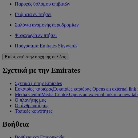
Παροχές θαλάμου επιβατών
Γεύματα εν πτήσει
Σαλόνια αναμονής αεροδρομίων
Ψυχαγωγία εν πτήσει
Πρόγραμμα Emirates Skywards
Επιστροφή στην αρχή της σελίδας
Σχετικά με την Emirates
Σχετικά με την Emirates
Ευκαιρίες καριέρας
Ευκαιρίες καριέρας Opens an external link 
Media Centre
Media Centre Opens an external link in a new tab
Ο πλανήτης μας
Οι άνθρωποί μας
Τοπικές κοινότητες
Βοήθεια
Βοήθεια και Επικοινωνία