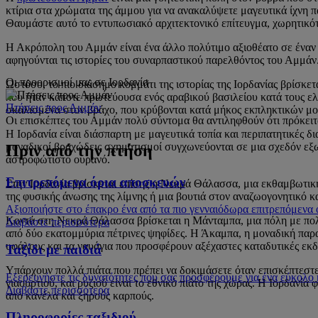
κτίρια στα χρώματα της άμμου για να ανακαλύψετε μαγευτικά ίχνη 
Θαυμάστε αυτό το εντυπωσιακό αρχιτεκτονικό επίτευγμα, χωρητικότ
Η Ακρόπολη του Αμμάν είναι ένα άλλο πολύτιμο αξιοθέατο σε έναν 
αφηγούνται τις ιστορίες του συναρπαστικού παρελθόντος του Αμμάν
Οι προορισμοί μας σε Ιορδανία
Ωστόσο, το πιο διάσημο κομμάτι της ιστορίας της Ιορδανίας βρίσκ
που ήταν κάποτε πρωτεύουσα ενός αραβικού βασιλείου κατά τους ελλ
Πτήσεις προς Αμμάν
σκαλισμένα στον βράχο, που κρύβονται κατά μήκος εκπληκτικών μο
Οι επισκέπτες του Αμμάν πολύ σύντομα θα αντιληφθούν ότι πρόκειτ
Η Ιορδανία είναι διάσπαρτη με μαγευτικά τοπία και περιπατητικές δ
μοναδικοί βραχώδεις σχηματισμοί συγχωνεύονται σε μια σχεδόν εξ
Πριν από την πτήση
αστροφώτιστο ουρανό.
Επιτρεπόμενα όρια αποσκευών
Στην Ιορδανία βρίσκεται επίσης η Νεκρά Θάλασσα, μια εκθαμβωτικ
της φυσικής άνωσης της λίμνης ή μια βουτιά στον αναζωογονητικό 
Αξιοποιήστε στο έπακρο ένα από τα πιο γενναιόδωρα επιτρεπόμενα
Κοντά στη Νεκρά Θάλασσα βρίσκεται η Μάνταμπα, μια πόλη με πολυ
Διαβάστε περισσότερα
από δύο εκατομμύρια πέτρινες ψηφίδες. Η Άκαμπα, η μοναδική παραθ
υφάλους και τα ναυάγια που προσφέρουν αξέχαστες καταδυτικές ε
Ταξίδι με παιδιά
Υπάρχουν πολλά πιάτα που πρέπει να δοκιμάσετε όταν επισκέπτεστε
Εξερευνήστε τις δυνατότητες που σας προσφέρουμε για ένα εύκολο κ
γιαουρτιού, και ρυζιού είναι το εθνικό πιάτο της χώρας. Η Ιορδανί
Διαβάστε περισσότερα
από κανέλα και ξηρούς καρπούς.
Πληροφορίες ταξιδιού