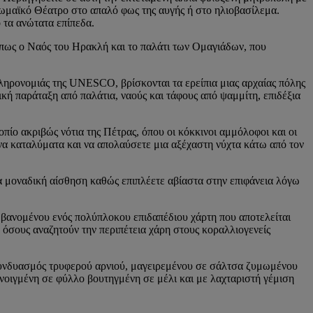
Ρωμαϊκό Θέατρο στο απαλό φως της αυγής ή στο ηλιοβασίλεμα.
 τα ανώτατα επίπεδα.
όπως ο Ναός του Ηρακλή και το παλάτι των Ομαγιάδων, που
Κληρονομιάς της UNESCO, βρίσκονται τα ερείπια μιας αρχαίας πόλης
κή παράταξη από παλάτια, ναούς και τάφους από ψαμμίτη, επιδέξια
πίο ακριβώς νότια της Πέτρας, όπου οι κόκκινοι αμμόλοφοι και οι
να καταλύματα και να απολαύσετε μια αξέχαστη νύχτα κάτω από τον
 μοναδική αίσθηση καθώς επιπλέετε αβίαστα στην επιφάνεια λόγω
βανομένου ενός πολύπλοκου επιδαπέδιου χάρτη που αποτελείται
 όσους αναζητούν την περιπέτεια χάρη στους κοραλλιογενείς
ς συνδυασμός τρυφερού αρνιού, μαγειρεμένου σε σάλτσα ζυμωμένου
η ανοιγμένη σε φύλλο βουτηγμένη σε μέλι και με λαχταριστή γέμιση