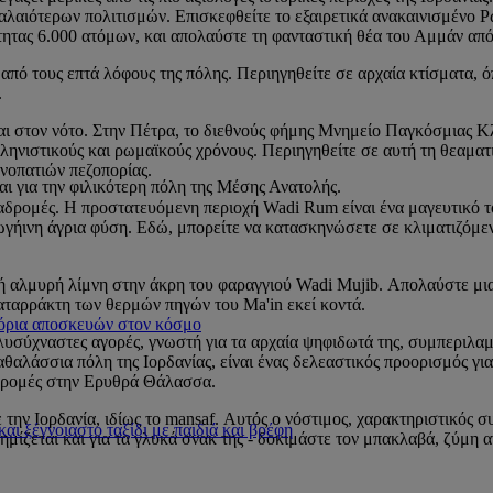
παλαιότερων πολιτισμών. Επισκεφθείτε το εξαιρετικά ανακαινισμένο 
ητας 6.000 ατόμων, και απολαύστε τη φανταστική θέα του Αμμάν από
από τους επτά λόφους της πόλης. Περιηγηθείτε σε αρχαία κτίσματα, 
.
εται στον νότο. Στην Πέτρα, το διεθνούς φήμης Μνημείο Παγκόσμιας 
ηνιστικούς και ρωμαϊκούς χρόνους. Περιηγηθείτε σε αυτή τη θεαματι
νοπατιών πεζοπορίας.
αι για την φιλικότερη πόλη της Μέσης Ανατολής.
ιαδρομές. Η προστατευόμενη περιοχή Wadi Rum είναι ένα μαγευτικό το
ωγήινη άγρια φύση. Εδώ, μπορείτε να κατασκηνώσετε σε κλιματιζόμε
ή αλμυρή λίμνη στην άκρη του φαραγγιού Wadi Mujib. Απολαύστε μια
καταρράκτη των θερμών πηγών του Ma'in εκεί κοντά.
 όρια αποσκευών στον κόσμο
σύχναστες αγορές, γνωστή για τα αρχαία ψηφιδωτά της, συμπεριλαμ
αλάσσια πόλη της Ιορδανίας, είναι ένας δελεαστικός προορισμός για
κδρομές στην Ερυθρά Θάλασσα.
 την Ιορδανία, ιδίως το mansaf. Αυτός ο νόστιμος, χαρακτηριστικό
αι ξέγνοιαστο ταξίδι με παιδιά και βρέφη
α φημίζεται και για τα γλυκά σνακ της - δοκιμάστε τον μπακλαβά, ζύμ