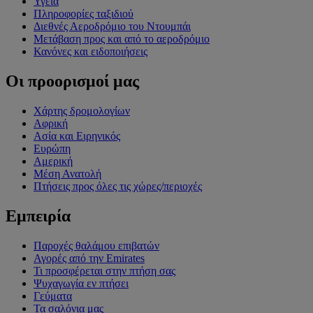
Υγεία
Πληροφορίες ταξιδιού
Διεθνές Αεροδρόμιο του Ντουμπάι
Μετάβαση προς και από το αεροδρόμιο
Κανόνες και ειδοποιήσεις
Οι προορισμοί μας
Χάρτης δρομολογίων
Αφρική
Ασία και Ειρηνικός
Ευρώπη
Αμερική
Μέση Ανατολή
Πτήσεις προς όλες τις χώρες/περιοχές
Εμπειρία
Παροχές θαλάμου επιβατών
Αγορές από την Emirates
Τι προσφέρεται στην πτήση σας
Ψυχαγωγία εν πτήσει
Γεύματα
Τα σαλόνια μας