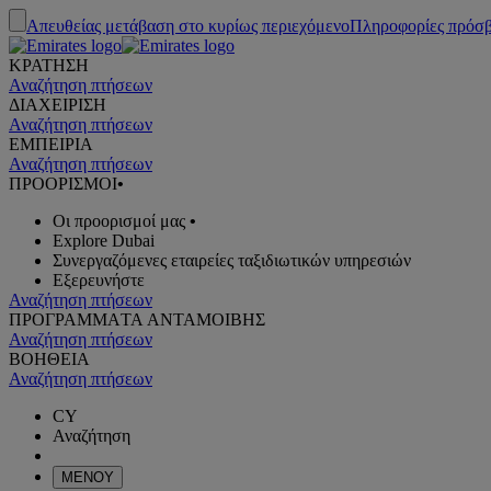
Απευθείας μετάβαση στο κυρίως περιεχόμενο
Πληροφορίες πρόσ
ΚΡΑΤΗΣΗ
Αναζήτηση πτήσεων
ΔΙΑΧΕΙΡΙΣΗ
Αναζήτηση πτήσεων
ΕΜΠΕΙΡΙΑ
Αναζήτηση πτήσεων
ΠΡΟΟΡΙΣΜΟΙ
•
Οι προορισμοί μας
•
Explore Dubai
Συνεργαζόμενες εταιρείες ταξιδιωτικών υπηρεσιών
Εξερευνήστε
Αναζήτηση πτήσεων
ΠΡΟΓΡΑΜΜΑTA ΑΝΤΑΜΟΙΒΗΣ
Αναζήτηση πτήσεων
ΒΟΗΘΕΙΑ
Αναζήτηση πτήσεων
CY
Αναζήτηση
ΜΕΝΟΥ