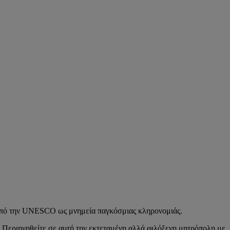
ί από την UNESCO ως μνημεία παγκόσμιας κληρονομιάς.
ας. Περιηγηθείτε σε αυτή την εκτεταμένη αλλά φιλόξενη μητρόπολη με