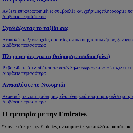
Λάβετε επικαιροποιημένες συμβουλές και χρήσιμες πληροφορίες που
Διαβάστε περισσότερα
Σχεδιάζοντας το ταξίδι σας
Ανακαλύψτε ξενοδοχεία, εταιρείες ενοικίασης αυτοκινήτων, ξεναγήσ
Διαβάστε περισσότερα
Πληροφορίες για τη θεώρηση εισόδου (visa)
Βεβαιωθείτε ότι διαθέτετε τα κατάλληλα έγγραφα προτού ταξιδέψετ
Διαβάστε περισσότερα
Ανακαλύψτε το Ντουμπάι
Ανακαλύψτε γιατί η πόλη μας είναι ένας από τους δημοφιλέστερους
Διαβάστε περισσότερα
Η εμπειρία με την Emirates
Όταν πετάτε με την Emirates, ανυπομονείτε για πολλά περισσότερα 