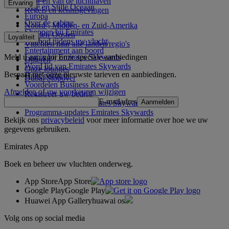
Naar en van de luchthaven
Ervaring
Azië en Stille Oceaan
Regels en kennisgevingen
Europa
Over de cabine
Noord-, Midden- en Zuid-Amerika
Shoppen bij Emirates
Midden-Oosten
Loyaliteit
Aanbod tijdens uw vlucht
Vluchten naar alle landen/regio's
Entertainment aan boord
Meld u aan voor onze speciale aanbiedingen
Log in bij Emirates Skywards
Dineren
Word lid van Emirates Skywards
Onze lounges
Bespaar met onze nieuwste tarieven en aanbiedingen.
Onze partners
Dubai Stopover
Voordelen Business Rewards
Afmelden of uw voorkeuren wijzigen
Registreer uw bedrijf
E-mailadres
Aanmelden
Programmaregels Emirates Skywards
Programma-updates Emirates Skywards
Bekijk ons
privacybeleid
voor meer informatie over hoe we uw
gegevens gebruiken.
Emirates App
Boek en beheer uw vluchten onderweg.
App Store
App Store
Google Play
Google Play
Huawei App Gallery
huawai os
Volg ons op social media