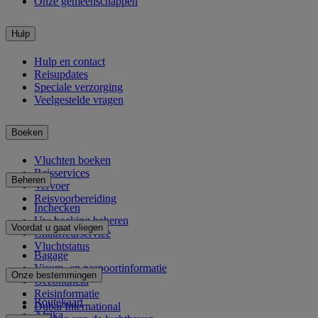
Onze gemeenschappen
Hulp
Hulp en contact
Reisupdates
Speciale verzorging
Veelgestelde vragen
Boeken
Vluchten boeken
Reisservices
Beheren
Vervoer
Reisvoorbereiding
Inchecken
Uw boeking beheren
Voordat u gaat vliegen
Chauffeurservice
Vluchtstatus
Bagage
Visum- en paspoortinformatie
Onze bestemmingen
Gezondheid
Reisinformatie
Routekaart
Dubai International
Afrika