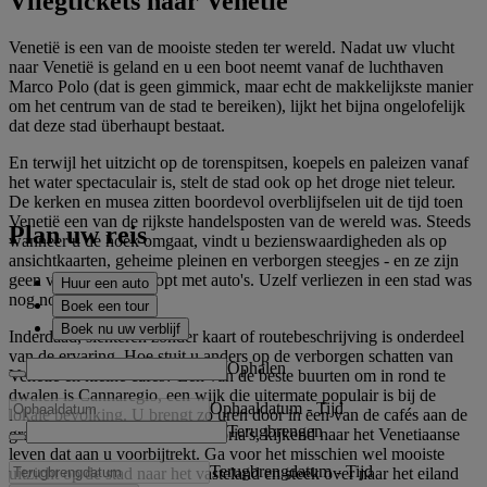
Vliegtickets naar Venetië
Venetië is een van de mooiste steden ter wereld. Nadat uw vlucht
naar Venetië is geland en u een boot neemt vanaf de luchthaven
Marco Polo (dat is geen gimmick, maar echt de makkelijkste manier
om het centrum van de stad te bereiken), lijkt het bijna ongelofelijk
dat deze stad überhaupt bestaat.
En terwijl het uitzicht op de torenspitsen, koepels en paleizen vanaf
het water spectaculair is, stelt de stad ook op het droge niet teleur.
De kerken en musea zitten boordevol overblijfselen uit de tijd toen
Venetië een van de rijkste handelsposten van de wereld was. Steeds
Plan uw reis
wanneer u de hoek omgaat, vindt u bezienswaardigheden als op
ansichtkaarten, geheime pleinen en verborgen steegjes - en ze zijn
geen van alle volgepropt met auto's. Uzelf verliezen in een stad was
Huur een auto
nog nooit zo leuk.
Boek een tour
Boek nu uw verblijf
Inderdaad, slenteren zonder kaart of routebeschrijving is onderdeel
van de ervaring. Hoe stuit u anders op de verborgen schatten van
Ophalen
Venetië en kleine cafés? Een van de beste buurten om in rond te
dwalen is Cannaregio, een wijk die uitermate populair is bij de
Ophaaldatum
-
Tijd
lokale bevolking. U brengt zo uren door in een van de cafés aan de
Terugbrengen
grachten of in de gezellige trattoria's, kijkend naar het Venetiaanse
leven dat aan u voorbijtrekt. Ga voor het misschien wel mooiste
Terugbrengdatum
-
Tijd
uitzicht op de stad naar het vasteland en steek over naar het eiland