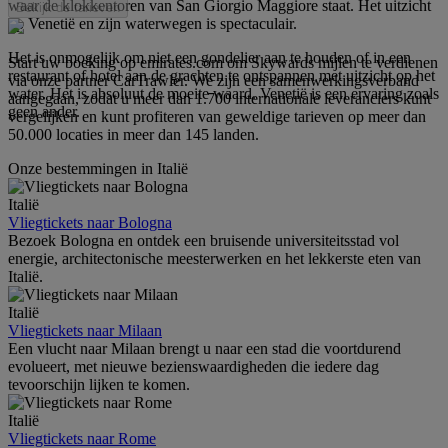
waar de klokkentoren van San Giorgio Maggiore staat. Het uitzicht
Bekijk de tarieven
op Venetië en zijn waterwegen is spectaculair.
Het is onmogelijk om niet een gondelier aan te houden of in een
Start uw boeking op emirates.com om Skywards mijlen te verdienen
restaurant of hotel aan de grachten te ontspannen met uitzicht op het
via onze partner CarTrawler. We zijn een samenwerkingsverband
water. Het is absoluut de moeite waard. Venetië is een ervaring zoals
aangegaan, zodat u meer dan 1.700 internationale leveranciers kunt
geen ander.
vergelijken en kunt profiteren van geweldige tarieven op meer dan
50.000 locaties in meer dan 145 landen.
Onze bestemmingen in Italië
Italië
Vliegtickets naar Bologna
Bezoek Bologna en ontdek een bruisende universiteitsstad vol
energie, architectonische meesterwerken en het lekkerste eten van
Italië.
Italië
Vliegtickets naar Milaan
Een vlucht naar Milaan brengt u naar een stad die voortdurend
evolueert, met nieuwe bezienswaardigheden die iedere dag
tevoorschijn lijken te komen.
Italië
Vliegtickets naar Rome