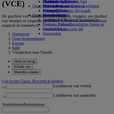
(VCE)
Drankjes
Kinderspeelgoed
Duurzame activiteiten
Skywards Rail
Mobiel en de Emirates App
Onze vloot
Activiteiten voor kinderen
Milieubeleid
Mijlencalculator
Een boeking annuleren of wijzigen
Boeing 777
Milieurapporten
Log in bij Emirates Skywards
Verstoorde reis
Onze gemeenschappen
Emirates A380
Skywards+
Over Emirates
De grachten van Venetië met zijn palazzo's, bruggen, een doolhof
Emirates A350
De Emirates Airline Foundation
De
van straatjes en zingende gondeliers hebben iets onweerstaanbaar
Emirates Executive
Emirates Airline Foundation Opens an
magisch en romantisch.
Stoelindelingen
external link in a new tab
Sponsoring
Homepage
Onze bestemmingen
Europa
Italië
Vliegtickets naar Venetië
Heen en terug
Enkele reis
Meerdere steden
Log in om Classic Rewards te boeken
Luchthaven van vertrek
Luchthaven van aankomst
Vertrekdatum
Retourdatum