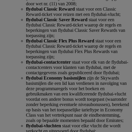
door wet nr. (11) van 2008;
flydubai Classic Reward
staat voor een Classic
Reward-ticket voor reizen met een flydubai-vlucht;
flydubai Classic Saver Reward
staat voor een
flydubai Classic Reward-ticket waarop de regels en
beperkingen van flydubai Classic Saver Rewards van
toepassing zijn;
flydubai Classic Flex Plus Reward
staat voor een
flydubai Classic Reward-ticket waarop de regels en
beperkingen van flydubai Flex Plus Rewards van
toepassing zijn;
flydubai-contactcenter
staat voor elk van de flydubai-
contactcenters voor klanten van flydubai, met de
contactgegevens zoals gepubliceerd door flydubai;
flydubai Economy basismijlen
zijn de Skywards
basismijlen die een lid kan verdienen in navolging van
deze programmaregels voor het boeken en
gebruikmaken van een kwalificerende flydubai-vlucht
voordat een andere bonus wordt toegepast (waaronder
zonder beperking eventuele niveaubonussen), berekend
op basis van het toepasselijke tarieftype in Economy
Class van het vertrekpunt naar de eindbestemming,
zoals op bepaalde momenten bepaald door Emirates;
flydubai-vluchten
staat voor elke vlucht die wordt
verkocht en uitgevoerd door flydubai;