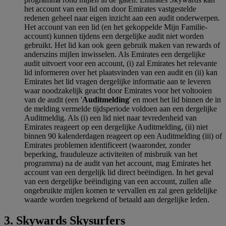
het account van een lid om door Emirates vastgestelde
redenen geheel naar eigen inzicht aan een audit onderwerpen.
Het account van een lid (en het gekoppelde Mijn Familie-
account) kunnen tijdens een dergelijke audit niet worden
gebruikt. Het lid kan ook geen gebruik maken van rewards of
anderszins mijlen inwisselen. Als Emirates een dergelijke
audit uitvoert voor een account, (i) zal Emirates het relevante
lid informeren over het plaatsvinden van een audit en (ii) kan
Emirates het lid vragen dergelijke informatie aan te leveren
waar noodzakelijk geacht door Emirates voor het voltooien
van de audit (een '
Auditmelding
' en moet het lid binnen de in
de melding vermelde tijdsperiode voldoen aan een dergelijke
Auditmeldig. Als (i) een lid niet naar tevredenheid van
Emirates reageert op een dergelijke Auditmelding, (ii) niet
binnen 90 kalenderdagen reageert op een Auditmelding (iii) of
Emirates problemen identificeert (waaronder, zonder
beperking, frauduleuze activiteiten of misbruik van het
programma) na de audit van het account, mag Emirates het
account van een dergelijk lid direct beëindigen. In het geval
van een dergelijke beëindiging van een account, zullen alle
ongebruikte mijlen komen te vervallen en zal geen geldelijke
waarde worden toegekend of betaald aan dergelijke leden.
3. Skywards Skysurfers