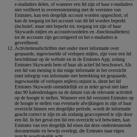
e-mailadres delen, of wanneer een lid zijn of haar e-mailadres
niet verifieert in overeenstemming met de vereisten van
Emirates, kan een dergelijk account worden opgeschort, of
kan de toegang tot het account van dit lid worden beperkt
(inclusief, maar niet beperkt tot, toegang tot zijn of haar
Skywards mijlen en accountvoordelen en -functionaliteiten)
tot de accounts zijn gecorrigeerd en het e-mailadres is
geverifieerd.
Activiteitenafschriften met onder meer informatie over
gespaarde, ingewisselde of verlopen mijlen, zijn voor een lid
beschikbaar op de website en in de Emirates App, zolang
Emirates Skywards hem of haar als actief lid beschouwt. Als
een lid van mening is dat enige informatie in het overzicht
(met inbegrip van informatie met betrekking tot gespaarde,
ingewisselde of verlopen mijlen) onjuist is, dient het lid
Emirates Skywards onmiddellijk en in ieder geval niet later
dan 90 kalenderdagen na de datum van de relevante activiteit
op de hoogte te stellen. Wanneer een lid verzuimt Emirates op
de hoogte te stellen van eventuele afwijkingen in zijn of haar
overzicht binnen een dergelijke periode, wordt de informatie
geacht correct te zijn en als zodanig geaccepteerd te zijn door
een lid. In het geval een lid een overzicht wil betwisten, kan
Emirates van een dergelijk lid eisen dat deze ondersteunende
documentatie en bewijs overlegt, die Emirates naar eigen
inzicht noodzakelijk acht.