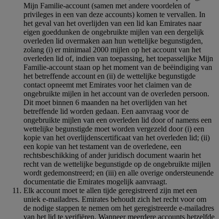
Mijn Familie-account (samen met andere voordelen of
privileges in een van deze accounts) komen te vervallen. In
het geval van het overlijden van een lid kan Emirates naar
eigen goeddunken de ongebruikte mijlen van een dergelijk
overleden lid overmaken aan hun wettelijke begunstigden,
zolang (i) er minimaal 2000 mijlen op het account van het
overleden lid of, indien van toepassing, het toepasselijke Mijn
Familie-account staan op het moment van de beëindiging van
het betreffende account en (ii) de wettelijke begunstigde
contact opneemt met Emirates voor het claimen van de
ongebruikte mijlen in het account van de overleden persoon.
Dit moet binnen 6 maanden na het overlijden van het
betreffende lid worden gedaan. Een aanvraag voor de
ongebruikte mijlen van een overleden lid door of namens een
wettelijke begunstigde moet worden vergezeld door (i) een
kopie van het overlijdenscertificaat van het overleden lid; (ii)
een kopie van het testament van de overledene, een
rechtsbeschikking of ander juridisch document waarin het
recht van de wettelijke begunstigde op de ongebruikte mijlen
wordt gedemonstreerd; en (iii) en alle overige ondersteunende
documentatie die Emirates mogelijk aanvraagt.
Elk account moet te allen tijde geregistreerd zijn met een
uniek e-mailadres. Emirates behoudt zich het recht voor om
de nodige stappen te nemen om het geregistreerde e-mailadres
van het lid te verifiëren. Wanneer meerdere accounts hetzelfde