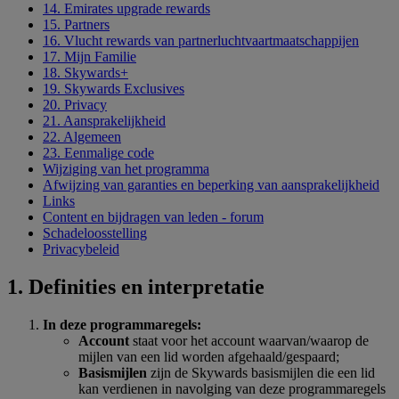
14. Emirates upgrade rewards
15. Partners
16. Vlucht rewards van partnerluchtvaartmaatschappijen
17. Mijn Familie
18. Skywards+
19. Skywards Exclusives
20. Privacy
21. Aansprakelijkheid
22. Algemeen
23. Eenmalige code
Wijziging van het programma
Afwijzing van garanties en beperking van aansprakelijkheid
Links
Content en bijdragen van leden - forum
Schadeloosstelling
Privacybeleid
1. Definities en interpretatie
In deze programmaregels:
Account
staat voor het account waarvan/waarop de
mijlen van een lid worden afgehaald/gespaard;
Basismijlen
zijn de Skywards basismijlen die een lid
kan verdienen in navolging van deze programmaregels