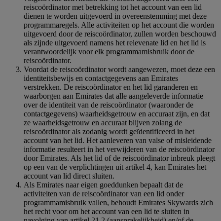
reiscoördinator met betrekking tot het account van een lid
dienen te worden uitgevoerd in overeenstemming met deze
programmaregels. Alle activiteiten op het account die worden
uitgevoerd door de reiscoördinator, zullen worden beschouwd
als zijnde uitgevoerd namens het relevenate lid en het lid is
verantwoordelijk voor elk programmamisbruik door de
reiscoördinator.
Voordat de reiscoördinator wordt aangewezen, moet deze een
identiteitsbewijs en contactgegevens aan Emirates
verstrekken. De reiscoördinator en het lid garanderen en
waarborgen aan Emirates dat alle aangeleverde informatie
over de identiteit van de reiscoördinator (waaronder de
contactgegevens) waarheidsgetrouw en accuraat zijn, en dat
ze waarheidsgetrouw en accuraat blijven zolang de
reiscoördinator als zodanig wordt geïdentificeerd in het
account van het lid. Het aanleveren van valse of misleidende
informatie resulteert in het verwijderen van de reiscoördinator
door Emirates. Als het lid of de reiscoördinator inbreuk pleegt
op een van de verplichtingen uit artikel 4, kan Emirates het
account van lid direct sluiten.
Als Emirates naar eigen goeddunken bepaalt dat de
activiteiten van de reiscoördinator van een lid onder
programmamisbruik vallen, behoudt Emirates Skywards zich
het recht voor om het account van een lid te sluiten in
navolging van artikel 21.2 (aansprakelijkheid) en/of de