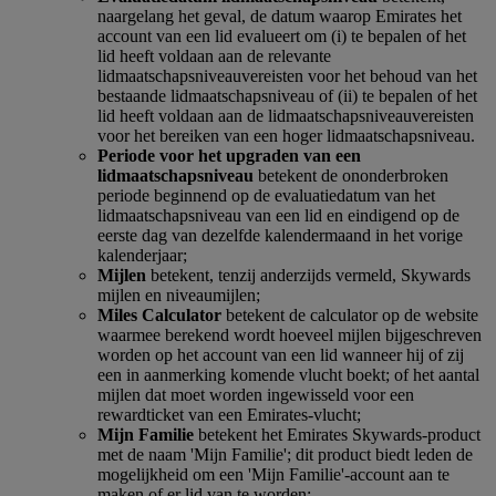
naargelang het geval, de datum waarop Emirates het
account van een lid evalueert om (i) te bepalen of het
lid heeft voldaan aan de relevante
lidmaatschapsniveauvereisten voor het behoud van het
bestaande lidmaatschapsniveau of (ii) te bepalen of het
lid heeft voldaan aan de lidmaatschapsniveauvereisten
voor het bereiken van een hoger lidmaatschapsniveau.
Periode voor het upgraden van een
lidmaatschapsniveau
betekent de ononderbroken
periode beginnend op de evaluatiedatum van het
lidmaatschapsniveau van een lid en eindigend op de
eerste dag van dezelfde kalendermaand in het vorige
kalenderjaar;
Mijlen
betekent, tenzij anderzijds vermeld, Skywards
mijlen en niveaumijlen;
Miles Calculator
betekent de calculator op de website
waarmee berekend wordt hoeveel mijlen bijgeschreven
worden op het account van een lid wanneer hij of zij
een in aanmerking komende vlucht boekt; of het aantal
mijlen dat moet worden ingewisseld voor een
rewardticket van een Emirates-vlucht;
Mijn Familie
betekent het Emirates Skywards-product
met de naam 'Mijn Familie'; dit product biedt leden de
mogelijkheid om een 'Mijn Familie'-account aan te
maken of er lid van te worden;