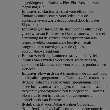
beperkingen van Emirates Flex Plus Rewards van
toepassing zijn;
Emirates-contactcenter
staat voor elk van de
Emirates-contactcenters voor leden, met de
contactgegevens zoals gepubliceerd door Emirates
Skywards;
Emirates Qantas-alliantie
staat voor de alliantie op
grond waarvan Emirates en Qantas samenwerken met
betrekking tot de verschillende aspecten van hun
respectievelijke commerciële bedrijven, zoals
aangeboden in navolging van de Qantas-
coördinatieovereenkomst;
Emirates-verkoopkantoren
staat voor de fysieke
locaties van Emirates voor tickets, reserveringen,
verkoop en klantenservice voor Emirates-producten en
-services.
Emirates Skywards
staat (naargelang de context) voor
het loyaliteitsprogramma dat Emirates zelf en namens
flydubai beheert als één loyaliteitsprogramma voor
beide luchtvaartmaatschappijen, en de naam die aan het
frequent flyer-programma zelf is toegekend. Emirates
Skywards is een handelsmerk of gedeponeerd
handelsmerk van Emirates;
flydubai
staat voor Dubai Aviation Corporation
(handelend als ‘flydubai’), een onderneming opgericht