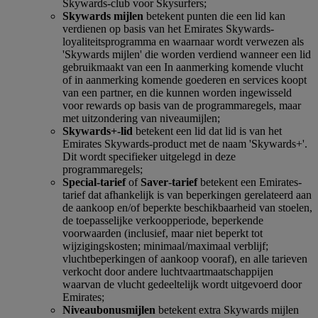
Skywards-club voor Skysurfers;
Skywards mijlen
betekent punten die een lid kan
verdienen op basis van het Emirates Skywards-
loyaliteitsprogramma en waarnaar wordt verwezen als
'Skywards mijlen' die worden verdiend wanneer een lid
gebruikmaakt van een In aanmerking komende vlucht
of in aanmerking komende goederen en services koopt
van een partner, en die kunnen worden ingewisseld
voor rewards op basis van de programmaregels, maar
met uitzondering van niveaumijlen;
Skywards+-lid
betekent een lid dat lid is van het
Emirates Skywards-product met de naam 'Skywards+'.
Dit wordt specifieker uitgelegd in deze
programmaregels;
Special-tarief
of
Saver
-
tarief
betekent een Emirates-
tarief dat afhankelijk is van beperkingen gerelateerd aan
de aankoop en/of beperkte beschikbaarheid van stoelen,
de toepasselijke verkoopperiode, beperkende
voorwaarden (inclusief, maar niet beperkt tot
wijzigingskosten; minimaal/maximaal verblijf;
vluchtbeperkingen of aankoop vooraf), en alle tarieven
verkocht door andere luchtvaartmaatschappijen
waarvan de vlucht gedeeltelijk wordt uitgevoerd door
Emirates;
Niveaubonusmijlen
betekent extra Skywards mijlen