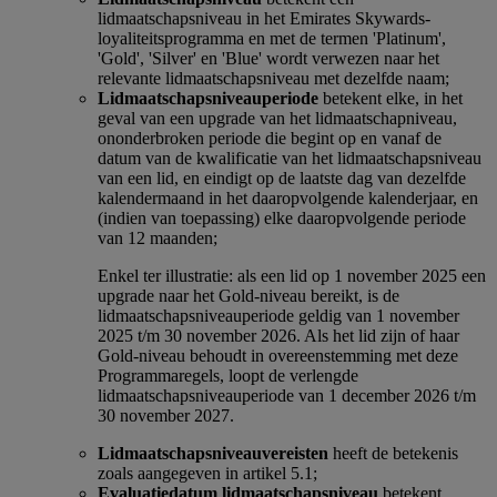
lidmaatschapsniveau in het Emirates Skywards-
loyaliteitsprogramma en met de termen 'Platinum',
'Gold', 'Silver' en 'Blue' wordt verwezen naar het
relevante lidmaatschapsniveau met dezelfde naam;
Lidmaatschapsniveauperiode
betekent elke, in het
geval van een upgrade van het lidmaatschapniveau,
ononderbroken periode die begint op en vanaf de
datum van de kwalificatie van het lidmaatschapsniveau
van een lid, en eindigt op de laatste dag van dezelfde
kalendermaand in het daaropvolgende kalenderjaar, en
(indien van toepassing) elke daaropvolgende periode
van 12 maanden;
Enkel ter illustratie: als een lid op 1 november 2025 een
upgrade naar het Gold-niveau bereikt, is de
lidmaatschapsniveauperiode geldig van 1 november
2025 t/m 30 november 2026. Als het lid zijn of haar
Gold-niveau behoudt in overeenstemming met deze
Programmaregels, loopt de verlengde
lidmaatschapsniveauperiode van 1 december 2026 t/m
30 november 2027.
Lidmaatschapsniveauvereisten
heeft de betekenis
zoals aangegeven in artikel 5.1;
Evaluatiedatum lidmaatschapsniveau
betekent,