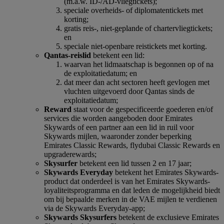
(m.a.w. ID-/AD-vliegtickets);
speciale overheids- of diplomatentickets met
korting;
gratis reis-, niet-geplande of chartervliegtickets;
en
speciale niet-openbare reistickets met korting.
Qantas-reislid
betekent een lid:
waarvan het lidmaatschap is begonnen op of na
de exploitatiedatum; en
dat meer dan acht sectoren heeft gevlogen met
vluchten uitgevoerd door Qantas sinds de
exploitatiedatum;
Reward
staat voor de gespecificeerde goederen en/of
services die worden aangeboden door Emirates
Skywards of een partner aan een lid in ruil voor
Skywards mijlen, waaronder zonder beperking
Emirates Classic Rewards, flydubai Classic Rewards en
upgraderewards;
Skysurfer
betekent een lid tussen 2 en 17 jaar;
Skywards Everyday
betekent het Emirates Skywards-
product dat onderdeel is van het Emirates Skywards-
loyaliteitsprogramma en dat leden de mogelijkheid biedt
om bij bepaalde merken in de VAE mijlen te verdienen
via de Skywards Everyday-app;
Skywards Skysurfers
betekent de exclusieve Emirates