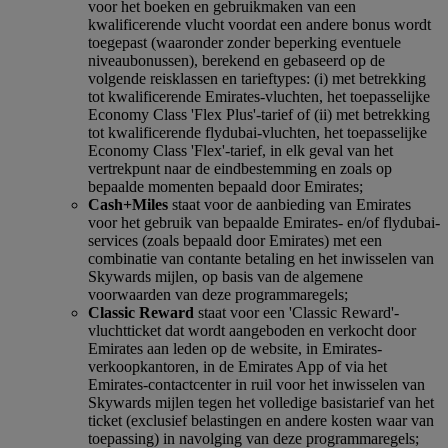
voor het boeken en gebruikmaken van een
kwalificerende vlucht voordat een andere bonus wordt
toegepast (waaronder zonder beperking eventuele
niveaubonussen), berekend en gebaseerd op de
volgende reisklassen en tarieftypes: (i) met betrekking
tot kwalificerende Emirates-vluchten, het toepasselijke
Economy Class 'Flex Plus'-tarief of (ii) met betrekking
tot kwalificerende flydubai-vluchten, het toepasselijke
Economy Class 'Flex'-tarief, in elk geval van het
vertrekpunt naar de eindbestemming en zoals op
bepaalde momenten bepaald door Emirates;
Cash+Miles
staat voor de aanbieding van Emirates
voor het gebruik van bepaalde Emirates- en/of flydubai-
services (zoals bepaald door Emirates) met een
combinatie van contante betaling en het inwisselen van
Skywards mijlen, op basis van de algemene
voorwaarden van deze programmaregels;
Classic Reward
staat voor een 'Classic Reward'-
vluchtticket dat wordt aangeboden en verkocht door
Emirates aan leden op de website, in Emirates-
verkoopkantoren, in de Emirates App of via het
Emirates-contactcenter in ruil voor het inwisselen van
Skywards mijlen tegen het volledige basistarief van het
ticket (exclusief belastingen en andere kosten waar van
toepassing) in navolging van deze programmaregels;