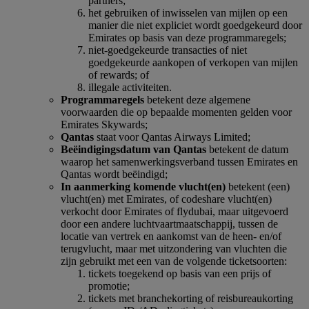
partners;
het gebruiken of inwisselen van mijlen op een
manier die niet expliciet wordt goedgekeurd door
Emirates op basis van deze programmaregels;
niet-goedgekeurde transacties of niet
goedgekeurde aankopen of verkopen van mijlen
of rewards; of
illegale activiteiten.
Programmaregels
betekent deze algemene
voorwaarden die op bepaalde momenten gelden voor
Emirates Skywards;
Qantas
staat voor Qantas Airways Limited;
Beëindigingsdatum van Qantas
betekent de datum
waarop het samenwerkingsverband tussen Emirates en
Qantas wordt beëindigd;
In aanmerking komende vlucht(en)
betekent (een)
vlucht(en) met Emirates, of codeshare vlucht(en)
verkocht door Emirates of flydubai, maar uitgevoerd
door een andere luchtvaartmaatschappij, tussen de
locatie van vertrek en aankomst van de heen- en/of
terugvlucht, maar met uitzondering van vluchten die
zijn gebruikt met een van de volgende ticketsoorten:
tickets toegekend op basis van een prijs of
promotie;
tickets met branchekorting of reisbureaukorting