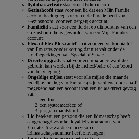
flydubai-website
staat voor flydubai.com;
Gezinshoofd
staat voor een lid dat een Mijn Familie-
account heeft geregistreerd en de functie heeft van
'Gezinshoofd' voor een dergelijk account;
Familielid
staat voor een lid dat op uitnodiging van een
Gezinshoofd lid is geworden van een Mijn Familie-
account;
Flex- of Flex Plus-tarief
staat voor een verkooptarief
van Emirates zonder korting dat niet valt onder de
tariefbeperkingen van Special of Saver;
Directe upgrade
staat voor een upgradereward die
gebruikt kan worden bij de incheckbalie of aan boord
van het vliegtuig;
Ongeldige mijlen
staat voor alle mijlen die (naar de
redelijke mening van Emirates) zijn verdiend door en/of
toegekend aan een account van een lid als direct gevolg
van:
een fout;
een systeemdefect; of
programmamisbruik.
Lid
betekent een persoon die een lidmaatschap heeft
aangevraagd voor het loyaliteitsprogramma van
Emirates Skywards en hiervoor een
lidmaatschapsnummer heeft ontvangen;
Lidmaatschapsniveau
betekent een