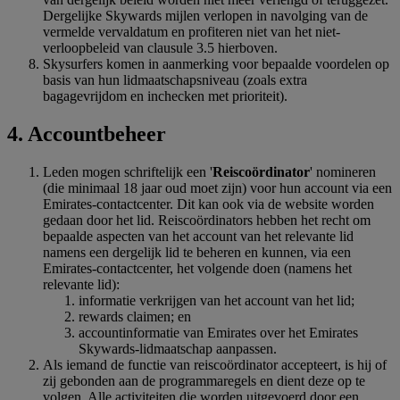
Dergelijke Skywards mijlen verlopen in navolging van de
vermelde vervaldatum en profiteren niet van het niet-
verloopbeleid van clausule 3.5 hierboven.
Skysurfers komen in aanmerking voor bepaalde voordelen op
basis van hun lidmaatschapsniveau (zoals extra
bagagevrijdom en inchecken met prioriteit).
4. Accountbeheer
Leden mogen schriftelijk een '
Reiscoördinator
' nomineren
(die minimaal 18 jaar oud moet zijn) voor hun account via een
Emirates-contactcenter. Dit kan ook via de website worden
gedaan door het lid. Reiscoördinators hebben het recht om
bepaalde aspecten van het account van het relevante lid
namens een dergelijk lid te beheren en kunnen, via een
Emirates-contactcenter, het volgende doen (namens het
relevante lid):
informatie verkrijgen van het account van het lid;
rewards claimen; en
accountinformatie van Emirates over het Emirates
Skywards-lidmaatschap aanpassen.
Als iemand de functie van reiscoördinator accepteert, is hij of
zij gebonden aan de programmaregels en dient deze op te
volgen. Alle activiteiten die worden uitgevoerd door een