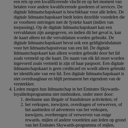
een reis op een kwalificerende vlucht en op het moment van
betalen voor andere kwalificerende goederen of services. De
digitale lidmaatschapskaart is beschikbaar voor alle leden. De
digitale lidmaatschapskaart biedt leden dezelfde voordelen die
ze voorheen ontvingen met de fysieke kaart (indien van
toepassing). Op de digitale lidmaatschapskaart kan een
vervaldatum zijn aangegeven, en indien dit het geval is, kan
de kaart alleen tot die vervaldatum worden gebruikt. De
digitale lidmaatschapskaart bevat ook een geldigheidsdatum
voor het lidmaatschapsniveau van een lid. De digitale
lidmaatschapskaart kan alleen worden gebruikt door het lid
zoals vermeld op die kaart. De naam van elk lid moet worden
ingevoerd zoals vermeld in zijn of haar paspoort. Een digitale
lidmaatschapskaart is geen creditcard en wordt alleen gebruikt
ter identificatie van een lid. Een digitale lidmaatschapskaart is
niet overdraagbaar en blijft permanent het eigendom van de
verstrekker.
Leden mogen hun lidmaatschap in het Emirates Skywards-
loyaliteitsprogramma niet misbruiken, onder meer door:
deelname aan illegale of frauduleuze activiteiten; of
het verkopen, toewijzen, overdragen of verwerven, of
het aanbieden of adverteren van het verkopen,
toewijzen, overbrengen of verwerven van enige
rewards, mijlen of andere voordelen aan leden op grond
van het Emirates Skywards-programma of mijlen,