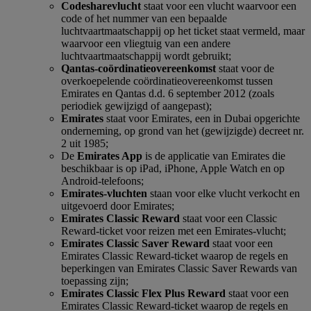
Codesharevlucht
staat voor een vlucht waarvoor een
code of het nummer van een bepaalde
luchtvaartmaatschappij op het ticket staat vermeld, maar
waarvoor een vliegtuig van een andere
luchtvaartmaatschappij wordt gebruikt;
Qantas-coördinatieovereenkomst
staat voor de
overkoepelende coördinatieovereenkomst tussen
Emirates en Qantas d.d. 6 september 2012 (zoals
periodiek gewijzigd of aangepast);
Emirates
staat voor Emirates, een in Dubai opgerichte
onderneming, op grond van het (gewijzigde) decreet nr.
2 uit 1985;
De
Emirates App
is de applicatie van Emirates die
beschikbaar is op iPad, iPhone, Apple Watch en op
Android-telefoons;
Emirates-vluchten
staan voor elke vlucht verkocht en
uitgevoerd door Emirates;
Emirates Classic Reward
staat voor een Classic
Reward-ticket voor reizen met een Emirates-vlucht;
Emirates Classic Saver Reward
staat voor een
Emirates Classic Reward-ticket waarop de regels en
beperkingen van Emirates Classic Saver Rewards van
toepassing zijn;
Emirates Classic Flex Plus Reward
staat voor een
Emirates Classic Reward-ticket waarop de regels en