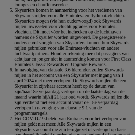
lounges en chauffeurservice.
Skysurfers komen in aanmerking voor het verdienen van
Skywards mijlen voor alle Emirates- en flydubai-vluchten.
Skysurfers mogen (via hun ouder/voogd) ook Skywards
mijlen inwisselen voor vluchtupgrades voor Emirates-
vluchten. Dit moet vóór het inchecken op de luchthaven
namens de Skysufer worden uitgevoerd. De geregistreerde
ouders en/of voogden van Skysurfers kunnen hun Skywards
mijlen gebruiken voor alle Emirates-vluchten en andere
luchtvaartpartners. Houd er rekening mee dat passagiers van
acht jaar en jonger niet in aanmerking komen voor First Class
Emirates Classic Rewards en Upgrade Rewards.
In navolging van clausule 3.6 hieronder, zullen Skywards
mijlen in het account van een Skysurfer met ingang van 1
april 2024 niet meer verlopen. De Skywards mijlen die een
Skysurfer in zijn/haar account heeft op de datum van
zijn/haar18e verjaardag, verlopen op de laatste dag van de
maand waarin hij/zij 21 jaar oud wordt. Skywards mijlen die
zijn verdiend met een account vanaf de 18e verjaardag
verlopen in navolging van clausule 9.1 van de
programmaregels.
Het COVID-19-beleid van Emirates voor het verlopen van
mijlen geldt niet meer. Alle Skywards mijlen in een
Skysurfers-account die zijn teruggezet of verlengd op basis
van dergelijk beleid worden niet meer verlengd of teruggezet.