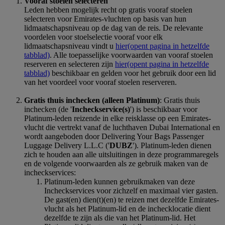
Vooraf stoelen selecteren
Leden hebben mogelijk recht op gratis vooraf stoelen
selecteren voor Emirates-vluchten op basis van hun
lidmaatschapsniveau op de dag van de reis. De relevante
voordelen voor stoelselectie vooraf voor elk
lidmaatschapsniveau vindt u
hier
(opent pagina in hetzelfde
tabblad)
. Alle toepasselijke voorwaarden van vooraf stoelen
reserveren en selecteren zijn
hier
(opent pagina in hetzelfde
tabblad)
beschikbaar en gelden voor het gebruik door een lid
van het voordeel voor vooraf stoelen reserveren.
Gratis thuis inchecken (alleen Platinum)
: Gratis thuis
inchecken (de '
Incheckservice(s)
') is beschikbaar voor
Platinum-leden reizende in elke reisklasse op een Emirates-
vlucht die vertrekt vanaf de luchthaven Dubai International en
wordt aangeboden door Delivering Your Bags Passenger
Luggage Delivery L.L.C ('
DUBZ
'). Platinum-leden dienen
zich te houden aan alle uitsluitingen in deze programmaregels
en de volgende voorwaarden als ze gebruik maken van de
incheckservices:
Platinum-leden kunnen gebruikmaken van deze
Incheckservices voor zichzelf en maximaal vier gasten.
De gast(en) dien(t)(en) te reizen met dezelfde Emirates-
vlucht als het Platinum-lid en de inchecklocatie dient
dezelfde te zijn als die van het Platinum-lid. Het