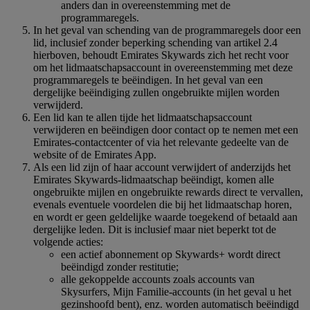
anders dan in overeenstemming met de
programmaregels.
In het geval van schending van de programmaregels door een
lid, inclusief zonder beperking schending van artikel 2.4
hierboven, behoudt Emirates Skywards zich het recht voor
om het lidmaatschapsaccount in overeenstemming met deze
programmaregels te beëindigen. In het geval van een
dergelijke beëindiging zullen ongebruikte mijlen worden
verwijderd.
Een lid kan te allen tijde het lidmaatschapsaccount
verwijderen en beëindigen door contact op te nemen met een
Emirates-contactcenter of via het relevante gedeelte van de
website of de Emirates App.
Als een lid zijn of haar account verwijdert of anderzijds het
Emirates Skywards-lidmaatschap beëindigt, komen alle
ongebruikte mijlen en ongebruikte rewards direct te vervallen,
evenals eventuele voordelen die bij het lidmaatschap horen,
en wordt er geen geldelijke waarde toegekend of betaald aan
dergelijke leden. Dit is inclusief maar niet beperkt tot de
volgende acties:
een actief abonnement op Skywards+ wordt direct
beëindigd zonder restitutie;
alle gekoppelde accounts zoals accounts van
Skysurfers, Mijn Familie-accounts (in het geval u het
gezinshoofd bent), enz. worden automatisch beëindigd