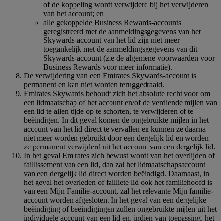
of de koppeling wordt verwijderd bij het verwijderen
van het account; en
alle gekoppelde Business Rewards-accounts
geregistreerd met de aanmeldingsgegevens van het
Skywards-account van het lid zijn niet meer
toegankelijk met de aanmeldingsgegevens van dit
Skywards-account (zie de algemene voorwaarden voor
Business Rewards voor meer informatie).
De verwijdering van een Emirates Skywards-account is
permanent en kan niet worden teruggedraaid.
Emirates Skywards behoudt zich het absolute recht voor om
een lidmaatschap of het account en/of de verdiende mijlen van
een lid te allen tijde op te schorten, te verwijderen of te
beëindigen. In dit geval komen de ongebruikte mijlen in het
account van het lid direct te vervallen en kunnen ze daarna
niet meer worden gebruikt door een dergelijk lid en worden
ze permanent verwijderd uit het account van een dergelijk lid.
In het geval Emirates zich bewust wordt van het overlijden of
faillissement van een lid, dan zal het lidmaatschapsaccount
van een dergelijk lid direct worden beëindigd. Daarnaast, in
het geval het overleden of failliete lid ook het familiehoofd is
van een Mijn Familie-account, zal het relevante Mijn familie-
account worden afgesloten. In het geval van een dergelijke
beëindiging of beëindigingen zullen ongebruikte mijlen uit het
individuele account van een lid en, indien van toepassing, het