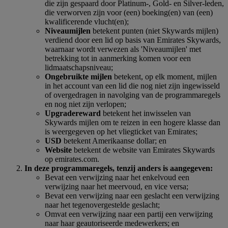
die zijn gespaard door Platinum-, Gold- en Silver-leden,
die verworven zijn voor (een) boeking(en) van (een)
kwalificerende vlucht(en);
Niveaumijlen
betekent punten (niet Skywards mijlen)
verdiend door een lid op basis van Emirates Skywards,
waarnaar wordt verwezen als 'Niveaumijlen' met
betrekking tot in aanmerking komen voor een
lidmaatschapsniveau;
Ongebruikte mijlen
betekent, op elk moment, mijlen
in het account van een lid die nog niet zijn ingewisseld
of overgedragen in navolging van de programmaregels
en nog niet zijn verlopen;
Upgradereward
betekent het inwisselen van
Skywards mijlen om te reizen in een hogere klasse dan
is weergegeven op het vliegticket van Emirates;
USD
betekent Amerikaanse dollar; en
Website
betekent de website van Emirates Skywards
op emirates.com.
In deze programmaregels, tenzij anders is aangegeven:
Bevat een verwijzing naar het enkelvoud een
verwijzing naar het meervoud, en vice versa;
Bevat een verwijzing naar een geslacht een verwijzing
naar het tegenovergestelde geslacht;
Omvat een verwijzing naar een partij een verwijzing
naar haar geautoriseerde medewerkers; en