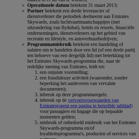
Operationele datum
betekent 31 maart 2013;
Partner
betekent een derde leverancier of
dienstverlener die periodiek deelneemt aan Emirates
Skywards, zoals luchtvaartmaatschappijen (met
uitzondering van flydubai), hotels en resorts, financiële
ondernemingen, dienstverleners op het gebied van
recreatie en lifestyle, en autoverhuurbedrijven;
Programmamisbruik
betekent een handeling of
nalaten om te handelen door een lid (of een derde partij
ten behoeve van een dergelijk lid) met betrekking tot
het Emirates Skywards-programma die, naar de
redelijke mening van Emirates, leidt tot:
een onjuiste voorstelling;
een frauduleuze activiteit (waaronder, zonder
beperking het aanleveren van vervalste
documenten);
inbreuk op deze programmaregels;
inbreuk op de
vervoersvoorwaarden van
Emirates
(opent een pagina in hetzelfde tabblad)
voor passagiers en bagage die op bepaalde
momenten gelden;
misbruik of onbedoeld misbruik van het Emirates
Skywards-programma en/of
loyaliteitsprogramma's, producten of services van