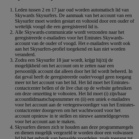
Leden tussen 2 en 17 jaar oud worden automatisch lid van
Skywards Skysurfers. De aanmaak van het account van een
Skysurfer moet worden gestart en voltooid door een ouder of
wettelijk voogd die een geregistreerd lid is.
Alle Skywards-communicatie wordt verzonden naar het
geregistreerde e-mailadres voor het Emirates Skywards-
account van de ouder of voogd. Het e-mailadres wordt ook
aan het Skysurfers-profiel toegekend en kan niet worden
veranderd.
Zodra een Skysurfer 18 jaar wordt, krijgt hij/zij de
mogelijkheid om het account om te zetten naar een
persoonlijk account dat alleen door het lid wordt beheerd. In
dat geval heeft de geregistreerde ouder/voogd geen toegang
meer tot het account van het lid. Het lid moet het Emirates-
contactcenter bellen of de live chat op de website gebruiken
om deze omzetting te voltooien. Het lid moet (i) zijn/haar
accountlidmaatschapsnummer en (ii) een uniek e-mailadres
voor het account aan de vertegenwoordiger van het Emirates-
contactcenter doorgeven om het wachtwoord voor het
account opnieuw in te stellen en nieuwe aanmeldgegevens
voor het account aan te maken.
Skysurfers dienen zich te houden aan deze programmaregels
en dienen mogelijk vergezeld te worden door een volwassen
lid bij het gebruik van bepaalde voordelen, zoals toegang tot