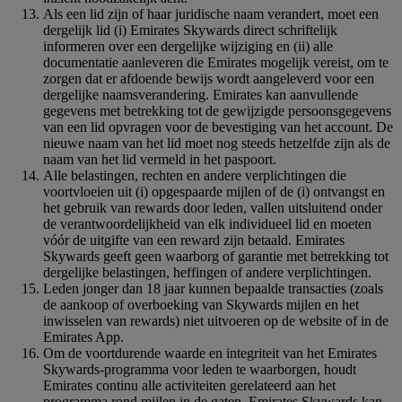
Als een lid zijn of haar juridische naam verandert, moet een
dergelijk lid (i) Emirates Skywards direct schriftelijk
informeren over een dergelijke wijziging en (ii) alle
documentatie aanleveren die Emirates mogelijk vereist, om te
zorgen dat er afdoende bewijs wordt aangeleverd voor een
dergelijke naamsverandering. Emirates kan aanvullende
gegevens met betrekking tot de gewijzigde persoonsgegevens
van een lid opvragen voor de bevestiging van het account. De
nieuwe naam van het lid moet nog steeds hetzelfde zijn als de
naam van het lid vermeld in het paspoort.
Alle belastingen, rechten en andere verplichtingen die
voortvloeien uit (i) opgespaarde mijlen of de (i) ontvangst en
het gebruik van rewards door leden, vallen uitsluitend onder
de verantwoordelijkheid van elk individueel lid en moeten
vóór de uitgifte van een reward zijn betaald. Emirates
Skywards geeft geen waarborg of garantie met betrekking tot
dergelijke belastingen, heffingen of andere verplichtingen.
Leden jonger dan 18 jaar kunnen bepaalde transacties (zoals
de aankoop of overboeking van Skywards mijlen en het
inwisselen van rewards) niet uitvoeren op de website of in de
Emirates App.
Om de voortdurende waarde en integriteit van het Emirates
Skywards-programma voor leden te waarborgen, houdt
Emirates continu alle activiteiten gerelateerd aan het
programma rond mijlen in de gaten. Emirates Skywards kan