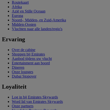
Routekaart
Afrika
Azië en Stille Oceaan
Europa
Noord-, Midden- en Zuid-Amerika
Midden-Oosten
Vluchten naar alle landen/regio's
Ervaring
Over de cabine
Shoppen bij Emirates
Aanbod tijdens uw vlucht
Entertainment aan boord
Dineren
Onze lounges
Dubai Stopover
Loyaliteit
Log in bij Emirates Skywards
Word lid van Emirates Skywards
Onze partners