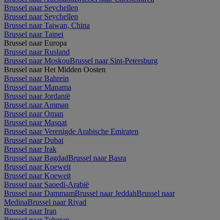
Brussel naar Seychellen
Brussel naar Seychellen
Brussel naar Taiwan, China
Brussel naar Taipei
Brussel naar Europa
Brussel naar Rusland
Brussel naar Moskou
Brussel naar Sint-Petersburg
Brussel naar Het Midden Oosten
Brussel naar Bahrein
Brussel naar Manama
Brussel naar Jordanië
Brussel naar Amman
Brussel naar Oman
Brussel naar Masqat
Brussel naar Verenigde Arabische Emiraten
Brussel naar Dubai
Brussel naar Irak
Brussel naar Bagdad
Brussel naar Basra
Brussel naar Koeweit
Brussel naar Koeweit
Brussel naar Saoedi-Arabië
Brussel naar Dammam
Brussel naar Jeddah
Brussel naar
Medina
Brussel naar Riyad
Brussel naar Iran
Brussel naar Teheran