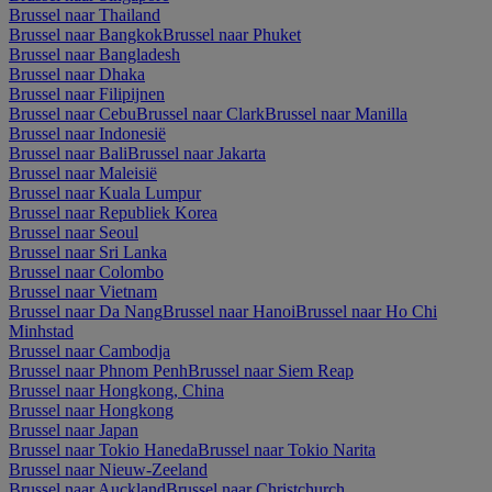
Brussel naar Thailand
Brussel naar Bangkok
Brussel naar Phuket
Brussel naar Bangladesh
Brussel naar Dhaka
Brussel naar Filipijnen
Brussel naar Cebu
Brussel naar Clark
Brussel naar Manilla
Brussel naar Indonesië
Brussel naar Bali
Brussel naar Jakarta
Brussel naar Maleisië
Brussel naar Kuala Lumpur
Brussel naar Republiek Korea
Brussel naar Seoul
Brussel naar Sri Lanka
Brussel naar Colombo
Brussel naar Vietnam
Brussel naar Da Nang
Brussel naar Hanoi
Brussel naar Ho Chi
Minhstad
Brussel naar Cambodja
Brussel naar Phnom Penh
Brussel naar Siem Reap
Brussel naar Hongkong, China
Brussel naar Hongkong
Brussel naar Japan
Brussel naar Tokio Haneda
Brussel naar Tokio Narita
Brussel naar Nieuw-Zeeland
Brussel naar Auckland
Brussel naar Christchurch