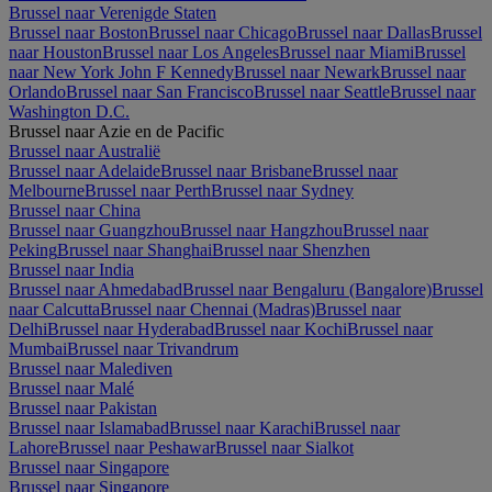
Brussel naar Verenigde Staten
Brussel naar Boston
Brussel naar Chicago
Brussel naar Dallas
Brussel
naar Houston
Brussel naar Los Angeles
Brussel naar Miami
Brussel
naar New York John F Kennedy
Brussel naar Newark
Brussel naar
Orlando
Brussel naar San Francisco
Brussel naar Seattle
Brussel naar
Washington D.C.
Brussel naar Azie en de Pacific
Brussel naar Australië
Brussel naar Adelaide
Brussel naar Brisbane
Brussel naar
Melbourne
Brussel naar Perth
Brussel naar Sydney
Brussel naar China
Brussel naar Guangzhou
Brussel naar Hangzhou
Brussel naar
Peking
Brussel naar Shanghai
Brussel naar Shenzhen
Brussel naar India
Brussel naar Ahmedabad
Brussel naar Bengaluru (Bangalore)
Brussel
naar Calcutta
Brussel naar Chennai (Madras)
Brussel naar
Delhi
Brussel naar Hyderabad
Brussel naar Kochi
Brussel naar
Mumbai
Brussel naar Trivandrum
Brussel naar Malediven
Brussel naar Malé
Brussel naar Pakistan
Brussel naar Islamabad
Brussel naar Karachi
Brussel naar
Lahore
Brussel naar Peshawar
Brussel naar Sialkot
Brussel naar Singapore
Brussel naar Singapore