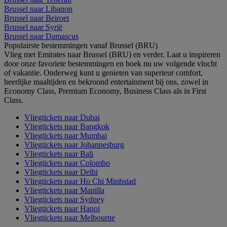
Brussel naar Libanon
Brussel naar Beiroet
Brussel naar Syrië
Brussel naar Damascus
Populairste bestemmingen vanaf Brussel (BRU)
Vlieg met Emirates naar Brussel (BRU) en verder. Laat u inspireren
door onze favoriete bestemmingen en boek nu uw volgende vlucht
of vakantie. Onderweg kunt u genieten van superieur comfort,
heerlijke maaltijden en bekroond entertainment bij ons, zowel in
Economy Class, Premium Economy, Business Class als in First
Class.
Vliegtickets naar Dubai
Vliegtickets naar Bangkok
Vliegtickets naar Mumbai
Vliegtickets naar Johannesburg
Vliegtickets naar Bali
Vliegtickets naar Colombo
Vliegtickets naar Delhi
Vliegtickets naar Ho Chi Minhstad
Vliegtickets naar Manilla
Vliegtickets naar Sydney
Vliegtickets naar Hanoi
Vliegtickets naar Melbourne