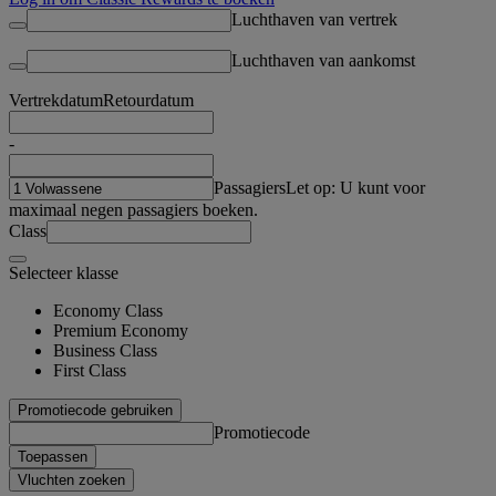
Luchthaven van vertrek
Luchthaven van aankomst
Vertrekdatum
Retourdatum
-
Passagiers
Let op: U kunt voor
maximaal negen passagiers boeken.
Class
Selecteer klasse
Economy Class
Premium Economy
Business Class
First Class
Promotiecode gebruiken
Promotiecode
Toepassen
Vluchten zoeken