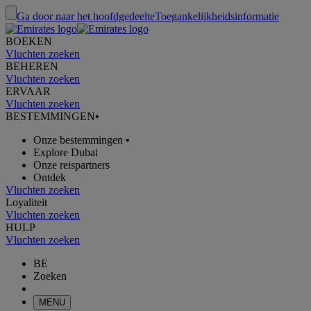
Ga door naar het hoofdgedeelte
Toegankelijkheidsinformatie
BOEKEN
Vluchten zoeken
BEHEREN
Vluchten zoeken
ERVAAR
Vluchten zoeken
BESTEMMINGEN
•
Onze bestemmingen
•
Explore Dubai
Onze reispartners
Ontdek
Vluchten zoeken
Loyaliteit
Vluchten zoeken
HULP
Vluchten zoeken
BE
Zoeken
MENU