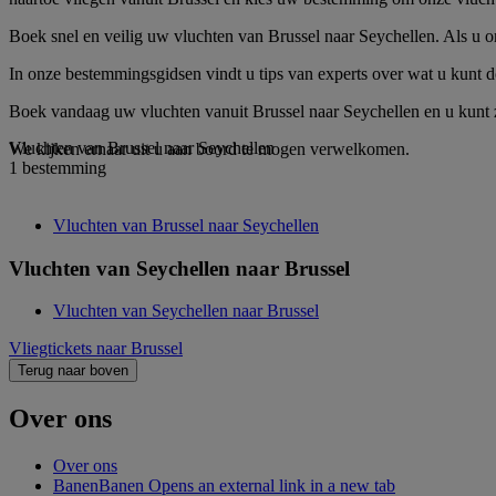
Boek snel en veilig uw vluchten van Brussel naar Seychellen. Als u ons
In onze bestemmingsgidsen vindt u tips van experts over wat u kunt do
Boek vandaag uw vluchten vanuit Brussel naar Seychellen en u kunt zi
Vluchten van Brussel naar Seychellen
We kijken ernaar uit u aan boord te mogen verwelkomen.
1 bestemming
Vluchten van Brussel naar Seychellen
Vluchten van Seychellen naar Brussel
Vluchten van Seychellen naar Brussel
Vliegtickets naar Brussel
Terug naar boven
Over ons
Over ons
Banen
Banen Opens an external link in a new tab