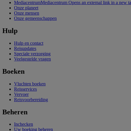
Mediacentrum
Mediacentrum Opens an external link in a new t
Onze planeet
Onze mensen
Onze gemeenschappen
Hulp
Hulp en contact
Reisupdates
Speciale verzorging
Veelgestelde vragen
Boeken
Vluchten boeken
Reisservices
Vervoer
Reisvoorbereiding
Beheren
Inchecken
Uw boeking beheren