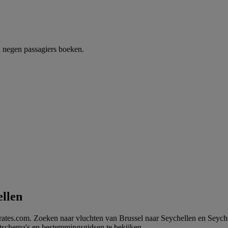
 negen passagiers boeken.
ellen
rates.com. Zoeken naar vluchten van Brussel naar Seychellen en Seyche
tschema's en bestemmingsgidsen te bekijken.