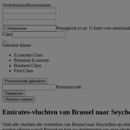
Vertrekdatum
Retourdatum
-
Passagiers
Let op: U kunt voor maximaal
Class
Selecteer klasse
Economy Class
Premium Economy
Business Class
First Class
Promotiecode gebruiken
Promotiecode
Toepassen
Vluchten zoeken
Emirates-vluchten van Brussel naar Seych
Vind alle vluchten die vertrekken van Brussel naar Seychellen op emi
naartoe vliegen vanuit Brussel en kies uw bestemming om onze vluch