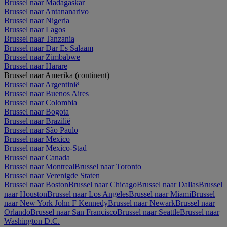
Brussel naar Madagaskar
Brussel naar Antananarivo
Brussel naar Nigeria
Brussel naar Lagos
Brussel naar Tanzania
Brussel naar Dar Es Salaam
Brussel naar Zimbabwe
Brussel naar Harare
Brussel naar Amerika (continent)
Brussel naar Argentinië
Brussel naar Buenos Aires
Brussel naar Colombia
Brussel naar Bogota
Brussel naar Brazilië
Brussel naar São Paulo
Brussel naar Mexico
Brussel naar Mexico-Stad
Brussel naar Canada
Brussel naar Montreal
Brussel naar Toronto
Brussel naar Verenigde Staten
Brussel naar Boston
Brussel naar Chicago
Brussel naar Dallas
Brussel
naar Houston
Brussel naar Los Angeles
Brussel naar Miami
Brussel
naar New York John F Kennedy
Brussel naar Newark
Brussel naar
Orlando
Brussel naar San Francisco
Brussel naar Seattle
Brussel naar
Washington D.C.