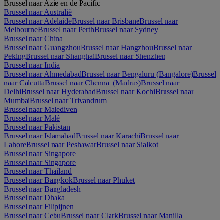
Brussel naar Azie en de Pacific
Brussel naar Australië
Brussel naar Adelaide
Brussel naar Brisbane
Brussel naar
Melbourne
Brussel naar Perth
Brussel naar Sydney
Brussel naar China
Brussel naar Guangzhou
Brussel naar Hangzhou
Brussel naar
Peking
Brussel naar Shanghai
Brussel naar Shenzhen
Brussel naar India
Brussel naar Ahmedabad
Brussel naar Bengaluru (Bangalore)
Brussel
naar Calcutta
Brussel naar Chennai (Madras)
Brussel naar
Delhi
Brussel naar Hyderabad
Brussel naar Kochi
Brussel naar
Mumbai
Brussel naar Trivandrum
Brussel naar Malediven
Brussel naar Malé
Brussel naar Pakistan
Brussel naar Islamabad
Brussel naar Karachi
Brussel naar
Lahore
Brussel naar Peshawar
Brussel naar Sialkot
Brussel naar Singapore
Brussel naar Singapore
Brussel naar Thailand
Brussel naar Bangkok
Brussel naar Phuket
Brussel naar Bangladesh
Brussel naar Dhaka
Brussel naar Filipijnen
Brussel naar Cebu
Brussel naar Clark
Brussel naar Manilla