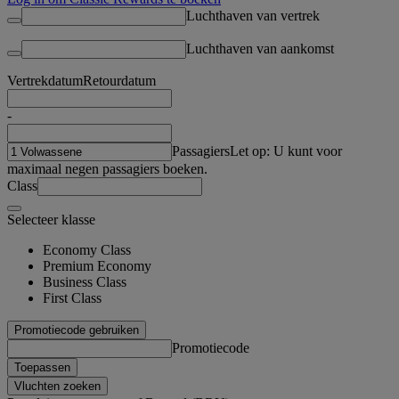
Luchthaven van vertrek
Luchthaven van aankomst
Vertrekdatum
Retourdatum
-
Passagiers
Let op: U kunt voor
maximaal negen passagiers boeken.
Class
Selecteer klasse
Economy Class
Premium Economy
Business Class
First Class
Promotiecode gebruiken
Promotiecode
Toepassen
Vluchten zoeken