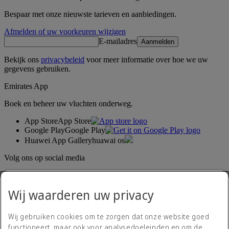
Bespaar met onze nieuwste tarieven en aanbiedingen.
Afmelden of uw voorkeuren wijzigen
E-mailadres
Aanmelden
Bekijk ons
privacybeleid
voor meer informatie over hoe we uw
gegevens gebruiken.
Emirates App
Boek en beheer uw vluchten onderweg.
App Store
App Store
Google Play
Google Play
Huawei App Gallery
huawai os
Volg ons op social media
Deel uw ervaring met Emirates.
Wij waarderen uw privacy
Wij gebruiken cookies om te zorgen dat onze website goed
functioneert, maar ook voor analysedoeleinden en om de