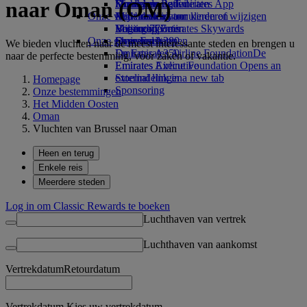
naar Oman (OM)
Drankjes
Kinderspeelgoed
Duurzame activiteiten
Skywards Rail
Mobiel en de Emirates App
Onze vloot
Activiteiten voor kinderen
Milieubeleid
Mijlencalculator
Een boeking annuleren of wijzigen
Boeing 777
Milieurapporten
Log in bij Emirates Skywards
Verstoorde reis
Onze gemeenschappen
Emirates A380
Skywards+
Over Emirates
We bieden vluchten naar de meest interessante steden en brengen u
Emirates A350
De Emirates Airline Foundation
De
naar de perfecte bestemming, voor zaken of vakantie.
Emirates Executive
Emirates Airline Foundation Opens an
Stoelindelingen
external link in a new tab
Homepage
Sponsoring
Onze bestemmingen
Het Midden Oosten
Oman
Vluchten van Brussel naar Oman
Heen en terug
Enkele reis
Meerdere steden
Log in om Classic Rewards te boeken
Luchthaven van vertrek
Luchthaven van aankomst
Vertrekdatum
Retourdatum
Vertrekdatum Kies uw vertrekdatum