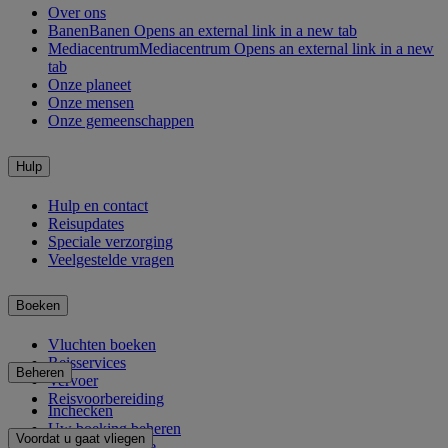
Over ons
Banen
Banen Opens an external link in a new tab
Mediacentrum
Mediacentrum Opens an external link in a new
tab
Onze planeet
Onze mensen
Onze gemeenschappen
Hulp
Hulp en contact
Reisupdates
Speciale verzorging
Veelgestelde vragen
Boeken
Vluchten boeken
Reisservices
Beheren
Vervoer
Reisvoorbereiding
Inchecken
Uw boeking beheren
Voordat u gaat vliegen
Chauffeurservice