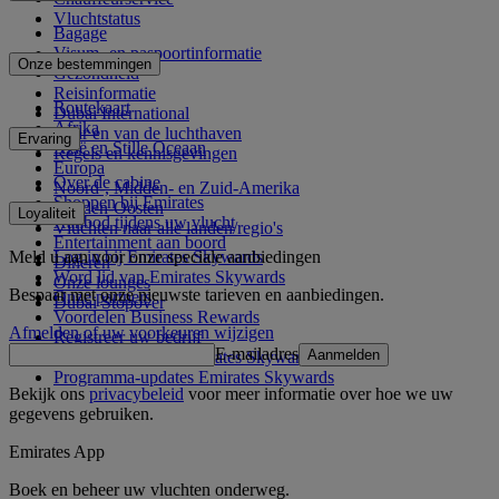
Vluchtstatus
Bagage
Visum- en paspoortinformatie
Onze bestemmingen
Gezondheid
Reisinformatie
Routekaart
Dubai International
Afrika
Naar en van de luchthaven
Ervaring
Azië en Stille Oceaan
Regels en kennisgevingen
Europa
Over de cabine
Noord-, Midden- en Zuid-Amerika
Shoppen bij Emirates
Midden-Oosten
Loyaliteit
Aanbod tijdens uw vlucht
Vluchten naar alle landen/regio's
Entertainment aan boord
Meld u aan voor onze speciale aanbiedingen
Log in bij Emirates Skywards
Dineren
Word lid van Emirates Skywards
Onze lounges
Bespaar met onze nieuwste tarieven en aanbiedingen.
Onze partners
Dubai Stopover
Voordelen Business Rewards
Afmelden of uw voorkeuren wijzigen
Registreer uw bedrijf
E-mailadres
Aanmelden
Programmaregels Emirates Skywards
Programma-updates Emirates Skywards
Bekijk ons
privacybeleid
voor meer informatie over hoe we uw
gegevens gebruiken.
Emirates App
Boek en beheer uw vluchten onderweg.