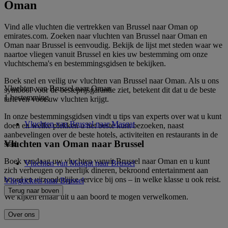
Oman
Vind alle vluchten die vertrekken van Brussel naar Oman op
emirates.com. Zoeken naar vluchten van Brussel naar Oman en
Oman naar Brussel is eenvoudig. Bekijk de lijst met steden waar we
naartoe vliegen vanuit Brussel en kies uw bestemming om onze
vluchtschema's en bestemmingsgidsen te bekijken.
Boek snel en veilig uw vluchten van Brussel naar Oman. Als u ons
Vluchten van Brussel naar Oman
symbool voor de besteprijsgarantie ziet, betekent dit dat u de beste
1 bestemming
tarieven voor uw vluchten krijgt.
In onze bestemmingsgidsen vindt u tips van experts over wat u kunt
Vluchten van Brussel naar Masqat
doen en welke plekken u het beste kunt bezoeken, naast
aanbevelingen over de beste hotels, activiteiten en restaurants in de
Vluchten van Oman naar Brussel
stad.
Boek vandaag uw vluchten vanuit Brussel naar Oman en u kunt
Vluchten van Masqat naar Brussel
zich verheugen op heerlijk dineren, bekroond entertainment aan
boord en uitzonderlijke service bij ons – in welke klasse u ook reist.
Vliegtickets naar Brussel
Terug naar boven
We kijken ernaar uit u aan boord te mogen verwelkomen.
Over ons