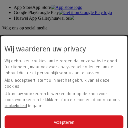
App Store
App Store
Google Play
Google Play
Huawei App Gallery
huawai os
Volg ons op social media
Deel uw ervaring met Emirates.
Wij waarderen uw privacy
Wij gebruiken cookies om te zorgen dat onze website goed
functioneert, maar ook voor analysedoeleinden en om de
inhoud die u ziet persoonlijk voor u aan te passen.
Als u accepteert, stemt u in met het gebruik van al deze
cookies.
Toegankelijkheidsverklaring
Neem contact met ons op
U kunt uw voorkeuren bijwerken door op de knop voor
Privacybeleid
cookievoorkeuren te klikken of op elk moment door naar ons
Algemene voorwaarden
cookiebeleid
te gaan.
Cookiebeleid
Cyberveiligheid
Transparantieverklaring Modern Slavery Act
Accepteren
Sitemap