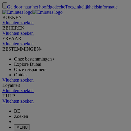
Ga door naar het hoofdgedeelte
Toegankelijkheidsinformatie
BOEKEN
Vluchten zoeken
BEHEREN
Vluchten zoeken
ERVAAR
Vluchten zoeken
BESTEMMINGEN
•
Onze bestemmingen
•
Explore Dubai
Onze reispartners
Ontdek
Vluchten zoeken
Loyaliteit
Vluchten zoeken
HULP
Vluchten zoeken
BE
Zoeken
MENU