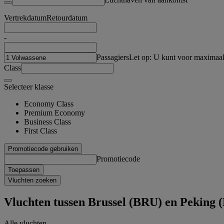
Vertrekdatum
Retourdatum
-
Passagiers
Let op: U kunt voor maximaal
Class
Selecteer klasse
Economy Class
Premium Economy
Business Class
First Class
Promotiecode gebruiken
Promotiecode
Toepassen
Vluchten zoeken
Vluchten tussen Brussel (BRU) en Peking 
Alle vluchten