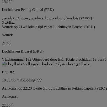
+
1
15:25
Luchthaven Peking Capital (PEK)
هذا مسار رحلة جديد للمسافرين سيبدأ تشغيله من {value?}.
البطاقة 2
Vertrek op 21:45 lokale tijd vanaf Luchthaven Brussel (BRU)
Vertrek
21:45
Luchthaven Brussel (BRU)
Vluchtnummer 182 Uitgevoerd door EK, Totale vluchtduur 18 uur35 
EK 182
18 uur
35 min.
/
Boeing 777
Aankomst op 22:20 lokale tijd op Luchthaven Peking Capital (PEK) 
Aankomst
+
1
22:20