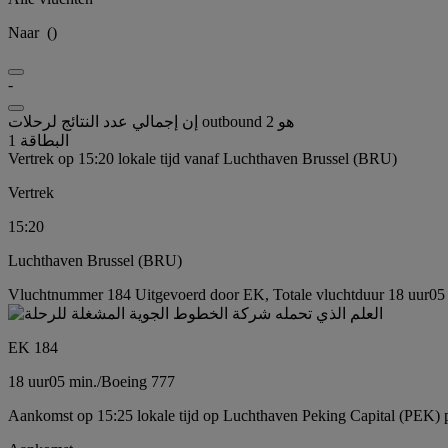
Naar
(
)
-
إن إجمالي عدد النتائج لرحلات outbound هو 2
البطاقة 1
Vertrek op 15:20 lokale tijd vanaf Luchthaven Brussel (BRU)
Vertrek
15:20
Luchthaven Brussel (BRU)
Vluchtnummer 184 Uitgevoerd door EK, Totale vluchtduur 18 uur05 
EK 184
18 uur
05 min.
/
Boeing 777
Aankomst op 15:25 lokale tijd op Luchthaven Peking Capital (PEK) 