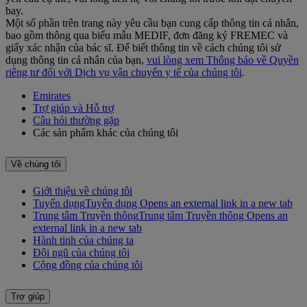
bay.
Một số phần trên trang này yêu cầu bạn cung cấp thông tin cá nhân,
bao gồm thông qua biểu mẫu MEDIF, đơn đăng ký FREMEC và
giấy xác nhận của bác sĩ. Để biết thông tin về cách chúng tôi sử
dụng thông tin cá nhân của bạn,
vui lòng xem Thông báo về Quyền
riêng tư đối với Dịch vụ vận chuyển y tế của chúng tôi
.
Emirates
Trợ giúp và Hỗ trợ
Câu hỏi thường gặp
Các sản phẩm khác của chúng tôi
Về chúng tôi
Giới thiệu về chúng tôi
Tuyển dụng
Tuyển dụng Opens an external link in a new tab
Trung tâm Truyền thông
Trung tâm Truyền thông Opens an
external link in a new tab
Hành tinh của chúng ta
Đội ngũ của chúng tôi
Cộng đồng của chúng tôi
Trợ giúp