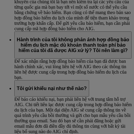
khuyên của chúng tôi là bạn nên kiểm tra lại các yêu cầu của
từng quốc gia mà bạn bay tới vì một số nước có thể yêu cầu
bằng chứng về bảo hiểm. Bạn cũng có thể mang theo bản sao
hợp đồng bảo hiểm du lịch của mình để tiện tham khảo trong
trường hợp khẩn cấp. Để gửi yêu cầu bảo hiểm, bạn cần phải
cung cấp mã hợp đồng bảo hiểm cho AIG.
Hành trình của tôi không phản ánh hợp đồng bảo
hiểm du lịch mặc dù khoản thanh toán phí bảo
hiểm của tôi đã được AIG xử lý? Tôi nên làm gì?
Để xác nhận rằng hợp đồng bảo hiểm của bạn đã được ban
hành chính xác, vui lòng liên hệ với AIG theo các thông tin
liên hệ được cung cấp trong hợp đồng bảo hiểm du lịch của
bạn.
Tôi gửi khiếu nại như thế nào?
Để báo cáo khiếu nại, bạn phải liên hệ với trung tâm hỗ trợ
AIG. Chi tiết liên lạc được cung cấp trong hợp đồng bảo hiểm
du lịch của bạn. Một đại diện AIG sẽ cung cấp thông tin về
quá trình yêu cầu bồi thường và gửi cho bạn mẫu yêu cầu bồi
thường qua email. Sau đó bạn sẽ cần phải đăng hoặc gửi
email mẫu đơn đã điền đầy đủ thông tin cùng với bất kỳ tài
liệu bổ sung nào do AIG chỉ định.