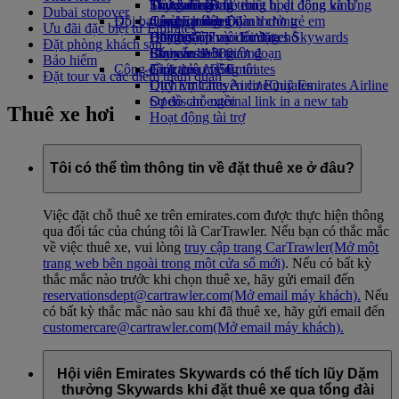
Thức uống
Đồ chơi cho trẻ em
Tính bền vững trong hoạt động kinh
Skywards Rail
Trang dành cho thiết bị di động và Ứng
Dubai stopover
Đội bay của chúng tôi
Các hoạt động dành cho trẻ em
doanh
Công cụ tính Dặm thưởng
dụng Emirates
Ưu đãi đặc biệt từ Emirates
Boeing 777
Chính sách môi trường
Đăng nhập vào Emirates Skywards
Hủy hoặc thay đổi đặt chỗ
Đặt phòng khách sạn
Emirates A380
Báo cáo môi trường
Skywards+
Chuyến đi bị gián đoạn
Bảo hiểm
Cộng đồng của chúng tôi
Emirates A350
Giới thiệu về Emirates
Đặt tour và các điểm tham quan
Dịch vụ Chuyên cơ Emirates
Quỹ Emirates Airline
Quỹ Emirates Airline
Sơ đồ chỗ ngồi
Opens an external link in a new tab
Thuê xe hơi
Hoạt động tài trợ
Tôi có thể tìm thông tin về đặt thuê xe ở đâu?
Việc đặt chỗ thuê xe trên emirates.com được thực hiện thông
qua đối tác của chúng tôi là CarTrawler. Nếu bạn có thắc mắc
về việc thuê xe, vui lòng
truy cập trang CarTrawler
(Mở một
trang web bên ngoài trong một cửa sổ mới)
. Nếu có bất kỳ
thắc mắc nào trước khi chọn thuê xe, hãy gửi email đến
reservationsdept@cartrawler.com
(Mở email máy khách)
.
Nếu
có bất kỳ thắc mắc nào sau khi đã thuê xe, hãy gửi email đến
customercare@cartrawler.com
(Mở email máy khách)
.
Hội viên Emirates Skywards có thể tích lũy Dặm
thưởng Skywards khi đặt thuê xe qua tổng đài