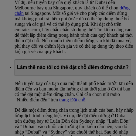
Ví dụ, nếu tuyến bay của quý khách là từ Dubai đến
Melbourne bay qua Singapore, quý khách có thể chọn
dừng
chân
tại Singapore. Một số giá vé cho phép các điểm dừng
mà không phải trả thêm phí (mặc dù có thể áp dụng thuế bổ
sung) và các giá vé có thể áp dụng phí. Khi đặt chỗ trên
emirates.com, hãy chắc chắn sử dụng thẻ Tìm kiếm nâng cao
để thiết lập điểm dừng trong hành trình của quý khách tại thời
điểm đặt chỗ. Nếu muốn thêm điểm dừng sau khi đã mua vé,
phí thay đổi và chênh lệch giá vé có thể áp dụng tùy theo điều
kiện giá vé của quý khách.
Làm thế nào tôi có thể đặt chỗ điểm dừng chân?
Nếu tuyến bay của bạn qua một thành phố khác trước khi đến
điểm đến và bạn muốn tận hưởng chút thời gian ở đó thì bạn
có thể đặt một điểm dừng chân. Chỉ cần chọn nút radio
“Nhiều điểm đến” trên
trang Đặt chỗ
.
Để đặt một điểm dừng chân trong lịch trình của bạn, hãy nhập
từng lịch trình riêng biệt. Ví dụ, để đặt điểm dừng ở Dubai
trên đường bay từ Luân Đôn đến Sydney, nhập “Luân Đôn”
và “Dubai” vào chuỗi các trường tìm kiếm đầu tiên, sau đó
nhập “Dubai” và “Sydney” vào chuỗi thứ hai. Sau đó nhấp