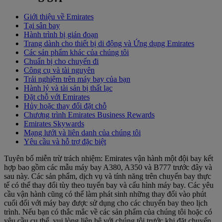
Giới thiệu về Emirates
Tại sân bay
Hành trình bị gián đoạn
Trang dành cho thiết bị di động và Ứng dụng Emirates
Các sản phẩm khác của chúng tôi
Chuẩn bị cho chuyến đi
Công cụ và tài nguyên
Trải nghiệm trên máy bay của bạn
Hành lý và tài sản bị thất lạc
Đặt chỗ với Emirates
Hủy hoặc thay đổi đặt chỗ
Chương trình Emirates Business Rewards
Emirates Skywards
Mạng lưới và liên danh của chúng tôi
Yêu cầu và hỗ trợ đặc biệt
Tuyên bố miễn trừ trách nhiệm: Emirates vận hành một đội bay kết
hợp bao gồm các mẫu máy bay A380, A350 và B777 trước đây và
sau này. Các sản phẩm, dịch vụ và tính năng trên chuyến bay thực
tế có thể thay đổi tùy theo tuyến bay và cấu hình máy bay. Các yêu
cầu vận hành cũng có thể làm phát sinh những thay đổi vào phút
cuối đối với máy bay được sử dụng cho các chuyến bay theo lịch
trình. Nếu bạn có thắc mắc về các sản phẩm của chúng tôi hoặc có
yêu cầu cụ thể, vui lòng liên hệ với chúng tôi trước khi đặt chuyến