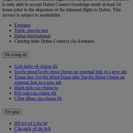
is only able to accept Dubai Connect bookings made at least 24
hours prior to the departure of the inbound flight to Dubai. This
service is subject to availability.
Emirates
Trước chuyến bay
Dubai International
Chương trình Dubai Connect của Emirates
Về chúng tôi
Giới thiệu về chúng tôi
Tuyển dụng
Tuyển dụng Opens an external link in a new tab
Trung tâm Truyền thông
Trung tâm Truyền thông Opens an
external link in a new tab
Hành tinh của chúng ta
Đội ngũ của chúng tôi
Cộng đồng của chúng tôi
Trợ giúp
Hỗ trợ và Liên hệ
Cập nhật về du lịch