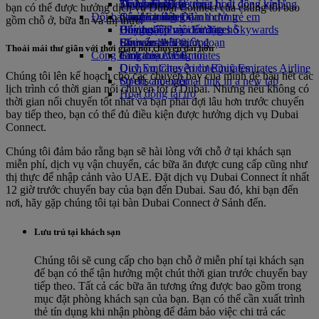
Thức uống
Đồ chơi cho trẻ em
Tính bền vững trong hoạt động kinh
Skywards Rail
Trang dành cho thiết bị di động và Ứng
bạn có thể được hưởng dịch vụ Dubai Connect của chúng tôi bao
Đội bay của chúng tôi
Các hoạt động dành cho trẻ em
doanh
Công cụ tính Dặm thưởng
dụng Emirates
gồm chỗ ở, bữa ăn và thị thực.
Boeing 777
Chính sách môi trường
Đăng nhập vào Emirates Skywards
Hủy hoặc thay đổi đặt chỗ
Emirates A380
Báo cáo môi trường
Skywards+
Chuyến đi bị gián đoạn
Thoải mái thư giãn với thời gian nối chuyến dài hơn
Cộng đồng của chúng tôi
Emirates A350
Giới thiệu về Emirates
Dịch vụ Chuyên cơ Emirates
Quỹ Emirates Airline
Quỹ Emirates Airline
Chúng tôi lên kế hoạch cho các chuyến bay của mình để hầu hết các
Sơ đồ chỗ ngồi
Opens an external link in a new tab
lịch trình có thời gian nối chuyến tốt ở Dubai. Nhưng nếu không có
Hoạt động tài trợ
thời gian nối chuyến tốt nhất và bạn phải đợi lâu hơn trước chuyến
bay tiếp theo, bạn có thể đủ điều kiện được hưởng dịch vụ Dubai
Connect.
Chúng tôi đảm bảo rằng bạn sẽ hài lòng với chỗ ở tại khách sạn
miễn phí, dịch vụ vận chuyển, các bữa ăn được cung cấp cũng như
thị thực để nhập cảnh vào UAE. Đặt dịch vụ Dubai Connect ít nhất
12 giờ trước chuyến bay của bạn đến Dubai. Sau đó, khi bạn đến
nơi, hãy gặp chúng tôi tại bàn Dubai Connect ở Sảnh đến.
Lưu trú tại khách sạn
Chúng tôi sẽ cung cấp cho bạn chỗ ở miễn phí tại khách sạn
để bạn có thể tận hưởng một chút thời gian trước chuyến bay
tiếp theo. Tất cả các bữa ăn tương ứng được bao gồm trong
mục đặt phòng khách sạn của bạn. Bạn có thể cần xuất trình
thẻ tín dụng khi nhận phòng để đảm bảo việc chi trả các