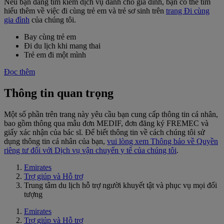
Nếu bạn đang tìm kiếm dịch vụ dành cho gia đình, bạn có thể tìm
hiểu thêm về việc đi cùng trẻ em và trẻ sơ sinh trên
trang Đi cùng
gia đình
của chúng tôi.
Bay cùng trẻ em
Đi du lịch khi mang thai
Trẻ em đi một mình
Đọc thêm
Thông tin quan trọng
Một số phần trên trang này yêu cầu bạn cung cấp thông tin cá nhân,
bao gồm thông qua mẫu đơn MEDIF, đơn đăng ký FREMEC và
giấy xác nhận của bác sĩ. Để biết thông tin về cách chúng tôi sử
dụng thông tin cá nhân của bạn,
vui lòng xem Thông báo về Quyền
riêng tư đối với Dịch vụ vận chuyển y tế của chúng tôi
.
Emirates
Trợ giúp và Hỗ trợ
Trung tâm du lịch hỗ trợ người khuyết tật và phục vụ mọi đối
tượng
Emirates
Trợ giúp và Hỗ trợ