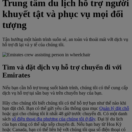
Trung tâm du lịch hỗ trợ người
khuyết tật và phục vụ mọi đối
tượng
Tận hưởng một hành trình suôn sẻ, an toàn và thoải mái với dịch vụ
hỗ trợ đi lại và y tế của chúng tôi.
Tìm và đặt dịch vụ hỗ trợ chuyến đi với
Emirates
Nếu bạn cần hỗ trợ trong suốt hành trình, chúng tôi có thể cung cấp
dịch vụ hỗ trợ tại sân bay và trên chuyến bay của bạn.
Hãy cho chúng tôi biết chúng tôi có thể hỗ trợ bạn như thế nào khi
bạn đặt chỗ. Bạn có thể gửi yêu cầu thông qua mục
Quản lý đặt chỗ
hoặc gọi cho chúng tôi ít nhất 48 giờ trước chuyến đi. Có một danh
sách
số điện thoại địa phương của chúng tôi ở đây
. Đại lý du lịch
của bạn cũng có thể sắp xếp chuyến đi. Nếu bạn bay từ Hoa Kỳ
hoặc Canada, bạn có thể liên hệ với chúng tôi qua số điện thoại có