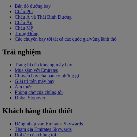
Bản đồ đường bay
Châu Phi
Châu Á và Thái Bình Dương
Châu Âu
Châu Mỹ
Trung Đông
Các chuyến bay tới tất cả các quốc gia/vùng lãnh thổ
Trải nghiệm
Trang bị của khoang máy bay
Mua sắm với Emirates
Chuyến bay của bạn có những gì
Giải trí trên máy bay
Ẩm thực
Phòng chờ của chúng tôi
Dubai Stopover
Khách hàng thân thiết
Đăng nhập vào Emirates Skywards
Tham gia Emirates Skywards
Đối tác của chúng tôi