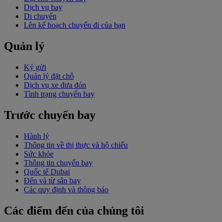
Dịch vụ bay
Di chuyển
Lên kế hoạch chuyến đi của bạn
Quản lý
Ký gửi
Quản lý đặt chỗ
Dịch vụ xe đưa đón
Tình trạng chuyến bay
Trước chuyến bay
Hành lý
Thông tin về thị thực và hộ chiếu
Sức khỏe
Thông tin chuyến bay
Quốc tế Dubai
Đến và từ sân bay
Các quy định và thông báo
Các điểm đến của chúng tôi