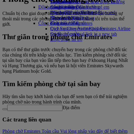
Thức uống
Đồ chơi cho trẻ em
Tính bền vững trong hoạt động kinh
Skywards Rail
Trang dành cho thiết bị di động và Ứng
Đội bay của chúng tôi
Các hoạt động dành cho trẻ em
doanh
Công cụ tính Dặm thưởng
dụng Emirates
Boeing 777
Chính sách môi trường
Đăng nhập vào Emirates Skywards
Hủy hoặc thay đổi đặt chỗ
Chuẩn bị cho giai đoạn tiếp theo của chuyến đi để tận hưởng sự
Emirates A380
Báo cáo môi trường
Skywards+
Chuyến đi bị gián đoạn
thoải mái trong các phòng chờ đối tác của chúng tôi trên toàn thế
Cộng đồng của chúng tôi
Emirates A350
Giới thiệu về Emirates
giới.
Dịch vụ Chuyên cơ Emirates
Quỹ Emirates Airline
Quỹ Emirates Airline
Sơ đồ chỗ ngồi
Opens an external link in a new tab
Thư giãn trong phòng chờ Emirates
Hoạt động tài trợ
Bạn có thể thư giãn trước chuyến bay trong các phòng chờ đối tác
của chúng tôi trên khắp sáu châu lục. Tìm kiếm phòng chờ đối tác
tại sân bay của bạn vào lần tiếp theo bạn bay ở khoang Hạng Nhất
và Hạng Thương gia, và nếu bạn là hội viên Emirates Skywards
hạng Platinum hoặc Gold.
Tìm kiếm phòng chờ tại sân bay
Hãy tìm sân bay khởi hành của bạn để xem bạn có thể trải nghiệm
phòng chờ nào trong hành trình của mình.
Địa điểm
Các trang liên quan
Phòng chờ Emirates Toàn cầu Vui lòng nhấp vào đây để biết thêm