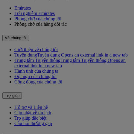
Emirates
Trải nghiệm Emirates
Phòng chờ của chúng tôi
Phòng chờ của hãng đối tác
Về chúng tôi
Giới thiệu về chúng tôi
Tuyển dụng
Tuyển dụng Opens an external link in a new tab
Trung tâm Truyền thông
Trung tâm Truyền thông Opens an
external link in a new tab
Hành tinh của chúng ta
Đội ngũ của chúng tôi
Cộng đồng của chúng tôi
Trợ giúp
Hỗ trợ và Liên hệ
Cập nhật về du lịch
Trợ giúp đặc biệt
Câu hỏi thường gặp