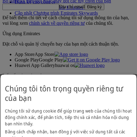
Bỏ đăng ký theo dõi hoặc thay đổi các tùy chọn của bạn
Đăng ký cho công ty
Địa chỉ email
Đăng ký
Quy tắc của Chương trình Emirates Skywards
Cập nhật Chương trình Emirates Skywards
Để biết thêm chi tiết về cách chúng tôi sử dụng thông tin của bạn,
vui lòng xem
chính sách về quyền riêng tư
của chúng tôi.
Ứng dụng Emirates
Đặt chỗ và quản lý chuyến bay của bạn một cách thuận tiện.
App Store
App Store
Google Play
Google Play
Huawei App Gallery
huawai os
Kết nối với chúng tôi
Chúng tôi tôn trọng quyền riêng tư
Chia sẻ trải nghiệm của bạn với Emirates.
của bạn
Chúng tôi sử dụng cookie để giúp trang web của chúng tôi hoạt
động chính xác, để phân tích, tiếp thị và cá nhân hóa nội dung
bạn nhìn thấy.
Bằng cách chấp nhận, bạn đồng ý với việc sử dụng tất cả các