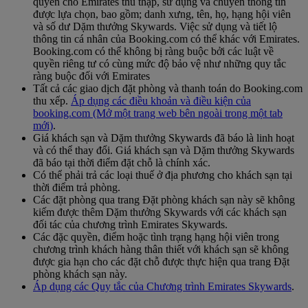
quyền cho Emirates thu thập, sử dụng và chuyển thông tin
được lựa chọn, bao gồm; danh xưng, tên, họ, hạng hội viên
và số dư Dặm thưởng Skywards. Việc sử dụng và tiết lộ
thông tin cá nhân của Booking.com có thể khác với Emirates.
Booking.com có thể không bị ràng buộc bởi các luật về
quyền riêng tư có cùng mức độ bảo vệ như những quy tắc
ràng buộc đối với Emirates
Tất cả các giao dịch đặt phòng và thanh toán do Booking.com
thu xếp.
Áp dụng các điều khoản và điều kiện của
booking.com
(Mở một trang web bên ngoài trong một tab
mới)
.
Giá khách sạn và Dặm thưởng Skywards đã báo là linh hoạt
và có thể thay đổi. Giá khách sạn và Dặm thưởng Skywards
đã báo tại thời điểm đặt chỗ là chính xác.
Có thể phải trả các loại thuế ở địa phương cho khách sạn tại
thời điểm trả phòng.
Các đặt phòng qua trang Đặt phòng khách sạn này sẽ không
kiếm được thêm Dặm thưởng Skywards với các khách sạn
đối tác của chương trình Emirates Skywards.
Các đặc quyền, điểm hoặc tình trạng hạng hội viên trong
chương trình khách hàng thân thiết với khách sạn sẽ không
được gia hạn cho các đặt chỗ được thực hiện qua trang Đặt
phòng khách sạn này.
Áp dụng các Quy tắc của Chương trình Emirates Skywards
.