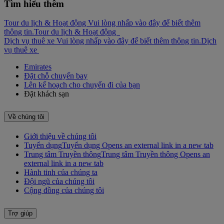
Tìm hiểu thêm
Tour du lịch & Hoạt động Vui lòng nhấp vào đây để biết thêm
thông tin.
Tour du lịch & Hoạt động
Dịch vụ thuê xe Vui lòng nhấp vào đây để biết thêm thông tin.
Dịch
vụ thuê xe
Emirates
Đặt chỗ chuyến bay
Lên kế hoạch cho chuyến đi của bạn
Đặt khách sạn
Về chúng tôi
Giới thiệu về chúng tôi
Tuyển dụng
Tuyển dụng Opens an external link in a new tab
Trung tâm Truyền thông
Trung tâm Truyền thông Opens an
external link in a new tab
Hành tinh của chúng ta
Đội ngũ của chúng tôi
Cộng đồng của chúng tôi
Trợ giúp