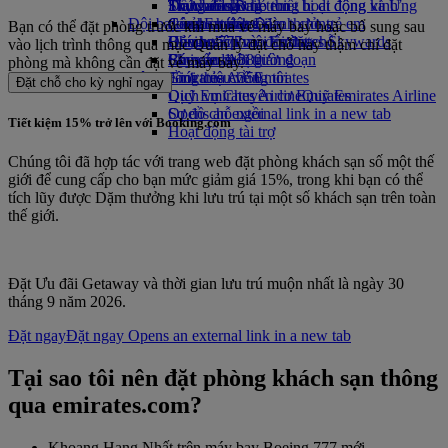
Thức uống
Đồ chơi cho trẻ em
Tính bền vững trong hoạt động kinh
Skywards Rail
Trang dành cho thiết bị di động và Ứng
Đội bay của chúng tôi
Các hoạt động dành cho trẻ em
doanh
Công cụ tính Dặm thưởng
dụng Emirates
Bạn có thể đặt phòng trước khi mua vé máy bay hoặc bổ sung sau
Boeing 777
Chính sách môi trường
Đăng nhập vào Emirates Skywards
Hủy hoặc thay đổi đặt chỗ
vào lịch trình thông qua mục Quản lý đặt chỗ hay thậm chí đặt
Emirates A380
Báo cáo môi trường
Skywards+
Chuyến đi bị gián đoạn
phòng mà không cần đặt vé máy bay.
Cộng đồng của chúng tôi
Emirates A350
Giới thiệu về Emirates
Đặt chỗ cho kỳ nghỉ ngay
Dịch vụ Chuyên cơ Emirates
Quỹ Emirates Airline
Quỹ Emirates Airline
Sơ đồ chỗ ngồi
Opens an external link in a new tab
Tiết kiệm 15% trở lên với Booking.com
Hoạt động tài trợ
Chúng tôi đã hợp tác với trang web đặt phòng khách sạn số một thế
giới để cung cấp cho bạn mức giảm giá 15%, trong khi bạn có thể
tích lũy được Dặm thưởng khi lưu trú tại một số khách sạn trên toàn
thế giới.
Đặt Ưu đãi Getaway và thời gian lưu trú muộn nhất là ngày 30
tháng 9 năm 2026.
Đặt ngay
Đặt ngay Opens an external link in a new tab
Tại sao tôi nên đặt phòng khách sạn thông
qua emirates.com?
Khoang Hạng Nhất trên máy bay Boeing 777 mới