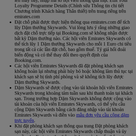
lên máy bay, nhập mã số hội viên thông qua mục Edit Your
Loyalty Programme Details (Chỉnh sửa Thông tin chi tiết
Chương trình Khách hàng Thân thiết) trên trang riêng trên
emirates.com
Đặt chỗ phải được thực hiện thông qua emirates.com để tích
lũy Dặm thưởng Skywards. Vui lòng lưu ý rằng những giao
dịch đặt chỗ trực tiếp tại Booking.com sẽ không nhận được
bất kỳ Dặm thưởng nào. Các hội viên Emirates Skywards có
thể tích lũy 1 Dặm thưởng Skywards cho mỗi 1 Euro chi tiêu
trong tất cả các lần đặt chỗ, bao gồm thuế. Tỷ giá hối đoái
biến động và có thể thay đổi theo quyết định của
Booking.com.
Các hội viên Emirates Skywards đã đặt phòng khách sạn
không hoàn lại nhưng phải hủy bỏ hoặc không làm thủ tục tại
khách sạn sẽ bị tính phí phòng và sẽ không tích lũy được
Dặm thưởng Skywards.
Dặm Skywards sẽ được cộng vào tài khoản hội viên Emirates
Skywards trong khoảng tám tuần sau khi thanh toán tại khách
sạn. Trong trường hợp Dặm Skywards không được cộng vào
tài khoản của hội viên Emirates Skywards, có thể yêu cầu
cộng Dặm Skywards bằng cách đăng nhập vào tài khoản
Emirates Skywards và điền vào
mẫu đơn yêu cầu cộng dặm
trực tuyến
.
Khi đặt phòng khách sạn thông qua trang Đặt phòng khách
sạn này, các hội viên Emirates Skywards chấp thuận và ủy