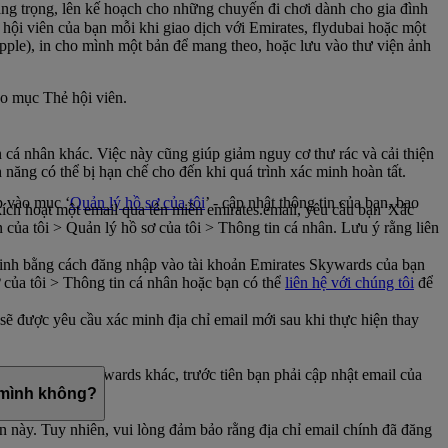
ang trọng, lên kế hoạch cho những chuyến đi chơi dành cho gia đình
 hội viên của bạn mỗi khi giao dịch với Emirates, flydubai hoặc một
Apple), in cho mình một bản để mang theo, hoặc lưu vào thư viện ảnh
o mục Thẻ hội viên.
n cá nhân khác. Việc này cũng giúp giảm nguy cơ thư rác và cải thiện
năng có thể bị hạn chế cho đến khi quá trình xác minh hoàn tất.
p vào mục ‘
Quản lý hồ sơ của tôi
’ - cập nhật thông tin của bạn, bao
ch hoạt một email qua tên miền emirates.email, yêu cầu bạn 'Xác
 của tôi > Quản lý hồ sơ của tôi > Thông tin cá nhân. Lưu ý rằng liên
c minh bằng cách đăng nhập vào tài khoản Emirates Skywards của bạn
của tôi > Thông tin cá nhân hoặc bạn có thể
liên hệ với chúng tôi
để
 sẽ được yêu cầu xác minh địa chỉ email mới sau khi thực hiện thay
iên Emirates Skywards khác, trước tiên bạn phải cập nhật email của
a mình không?
n này. Tuy nhiên, vui lòng đảm bảo rằng địa chỉ email chính đã đăng