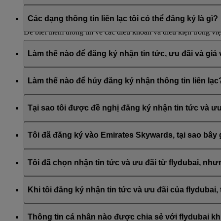
Điều phối viên du lịch không được hưởng bất kỳ đặc quyền hội 
Bạn có thể chỉ định điều phối viên chuyến bay bằng cách liên 
Các dạng thông tin liên lạc tôi có thể đăng ký là gì?
Để biết thêm thông tin về các điều khoản và điều kiện trong vi
Bạn có thể đăng ký nhận:
Làm thế nào để đăng ký nhận tin tức, ưu đãi và giá 
Tin tức và ưu đãi của hãng hàng không Emirates
Tin tức và ưu đãi của Emirates Skywards
Bạn có thể đăng ký nhận tin tức và ưu đãi từ Emirates, Skywa
tin tức và ưu đãi từ flydubai
của bạn và vào mục ‘
Quản lý đăng ký email
’. Bạn cũng có thể 
Làm thế nào để hủy đăng ký nhận thông tin liên lạc
Bạn có thể hủy đăng ký bất cứ lúc nào thông qua liên kết Hủy 
liên hệ với Emirates hoặc flydubai qua mục Trò chuyện trực tiế
Tại sao tôi được đề nghị đăng ký nhận tin tức và ư
Emirates Skywards là chương trình khách hàng thân thiết cho cả
Tôi đã đăng ký vào Emirates Skywards, tại sao bây g
Tại thời điểm đăng ký vào Emirates Skywards, bạn được cung cấ
cập nhật tương ứng.
Tôi đã chọn nhận tin tức và ưu đãi từ flydubai, như
Điều này có nghĩa là địa chỉ email bạn đã sử dụng được liên k
lòng đăng nhập vào tài khoản Emirates Skywards của bạn và c
Khi tôi đăng ký nhận tin tức và ưu đãi của flyduba
Bạn cũng sẽ nhận được tất cả các tin tức và ưu đãi của flyduba
Thông tin cá nhân nào được chia sẻ với flydubai khi