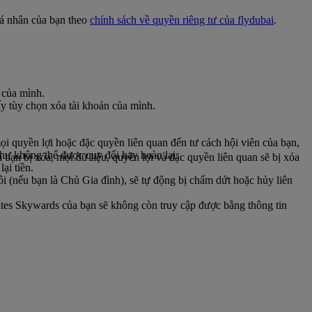
 cá nhân của bạn theo
chính sách về quyền riêng tư của flydubai
.
n của mình.
y tùy chọn xóa tài khoản của mình.
quyền lợi hoặc đặc quyền liên quan đến tư cách hội viên của bạn,
hư không thể được quy đổi hay hoàn lại.
ạn bị xóa, mọi dữ liệu, quyền lợi và đặc quyền liên quan sẽ bị xóa
ại tiền.
ôi (nếu bạn là Chủ Gia đình), sẽ tự động bị chấm dứt hoặc hủy liên
tes Skywards của bạn sẽ không còn truy cập được bằng thông tin