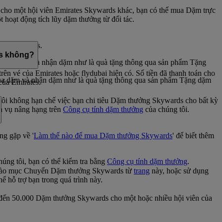
ho một hội viên Emirates Skywards khác, bạn có thể mua Dặm trực
 hoạt động tích lũy dặm thưởng từ đối tác.
ởng Skywards.
iá 30 USD
es không?
m Mua dặm và nhận dặm như là quà tặng thông qua sản phẩm Tặng
 vé của Emirates hoặc flydubai hiện có. Số tiền đã thanh toán cho
Mua dặm và nhận dặm như là quà tặng thông qua sản phẩm Tặng dặm
của Emirates.
ôi không hạn chế việc bạn chi tiêu Dặm thưởng Skywards cho bất kỳ
h vụ nâng hạng trên
Công cụ tính dặm thưởng
của chúng tôi.
g gặp về '
Làm thế nào để mua Dặm thưởng Skywards
' để biết thêm
ng tôi, bạn có thể kiểm tra bằng
Công cụ tính dặm thưởng
.
ào mục Chuyển Dặm thưởng Skywards từ
trang
này, hoặc sử dụng
ể hỗ trợ bạn trong quá trình này.
 đến 50.000 Dặm thưởng Skywards cho một hoặc nhiều hội viên của