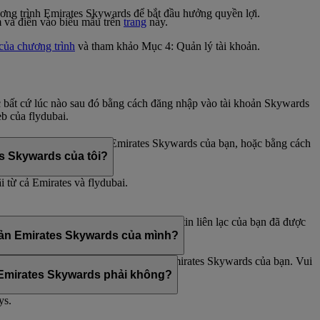
ương trình Emirates Skywards để bắt đầu hưởng quyền lợi.
 và điền vào biểu mẫu trên
trang
này.
của chương trình
và tham khảo Mục 4: Quản lý tài khoản.
c bất cứ lúc nào sau đó bằng cách đăng nhập vào tài khoản Skywards
eb của flydubai.
ật các tùy chọn tài khoản Emirates Skywards của bạn, hoặc bằng cách
es Skywards của tôi?
i từ cả Emirates và flydubai.
ards và/hoặc flydubai. Tùy chọn thông tin liên lạc của bạn đã được
khoản Emirates Skywards của mình?
ấp không khớp với tên trên tài khoản Emirates Skywards của bạn. Vui
nh Emirates Skywards phải không?
ys.