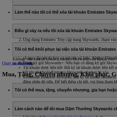
Tên và địa chỉ email của bạn sẽ được chia sẻ với flydubai để b
Làm thế nào tôi có thể xóa tài khoản Emirates Sky
Bạn có thể xóa tài khoản Emirates Skywards hoặc chấm dứt tư c
Điều gì xảy ra nếu tôi xóa tài khoản Emirates Skyw
Trang web của Emirates: Đăng nhập, vào hồ sơ của bạn,
Ứng dụng Emirates: Truy cập trang Skywards, chạm vào b
Trò chuyện trực tiếp
: Hãy trò chuyện với đội ngũ nhân vi
Nếu bạn chọn xóa tài khoản Emirates Skywards hoặc chấm dứt t
Tôi có thể khôi phục lại việc xóa tài khoản Emira
Dặm thưởng Skywards và phần thưởng chưa sử dụng: Toà
sẽ ngay lập tức bị hủy và trở nên vô hiệu. Những Dặm t
Không, việc xóa tài khoản Emirates Skywards của bạn là vĩnh v
Đăng ký gói Skywards+: Nếu bạn có đăng ký gói Skywar
Quay lại đầu trang
bỏ vĩnh viễn.
Tài khoản được liên kết: Bất kỳ tài khoản được liên kết
kết khi tài khoản Emirates Skywards của bạn bị xóa.
Mua, Tặng, Chuyển nhượng, Khôi phục, G
Tài khoản Business Rewards: Bất kỳ tài khoản Business
đăng nhập đó nữa. Để biết thêm chi tiết, vui lòng tham 
Tôi có thể mua, tặng, chuyển nhượng, gia hạn ho
Để mua, tặng và chuyển nhượng Dặm thưởng Skywards, bạn có 
Làm cách nào để tôi mua Dặm Thưởng Skywards ch
Đăng nhập vào emirates.com; hoặc