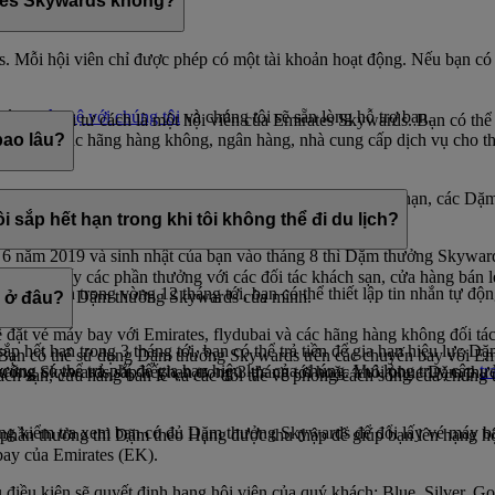
ates Skywards không?
. Mỗi hội viên chỉ được phép có một tài khoản hoạt động. Nếu bạn có n
i lòng
liên hệ với chúng tôi
và chúng tôi sẽ sẵn lòng hỗ trợ bạn.
được với tư cách là một hội viên của Emirates Skywards. Bạn có thể 
 bao gồm các hãng hàng không, ngân hàng, nhà cung cấp dịch vụ cho t
bao lâu?
lũy. Trong năm dương lịch mà Dặm thưởng Skywards hết hạn, các Dặm t
sắp hết hạn trong khi tôi không thể đi du lịch?
6 năm 2019 và sinh nhật của bạn vào tháng 8 thì Dặm thưởng Skyward
 để đổi lấy các phần thưởng với các đối tác khách sạn, cửa hàng bán 
 hết hạn trong vòng 12 tháng tới, bạn có thể thiết lập tin nhắn tự đ
ận dụng tối đa Dặm thưởng Skywards của mình.
 ở đâu?
ể đặt vé máy bay với Emirates, flydubai và các hãng hàng không đối tác 
 hết hạn trong 3 tháng tới, bạn có thể trả tiền để gia hạn hiệu lực 
ạn có thể sử dụng Dặm thưởng Skywards trên các chuyến bay với Emira
ũng có thể trả phí để gia hạn hiệu lực của chúng. Vui lòng truy cập
tr
thưởng Skywards sắp hết hạn trong 3 tháng tới hoặc khôi phục Dặm thư
 sạn, cửa hàng bán lẻ và các đối tác về phong cách sống của chúng tôi.
ng kiểm tra xem bạn có đủ Dặm thưởng Skywards để đổi lấy vé máy ba
hần thưởng thì Dặm theo Hạng được thu thập để giúp bạn lên hạng hội
bay của Emirates (EK).
iều kiện sẽ quyết định hạng hội viên của quý khách: Blue, Silver, G