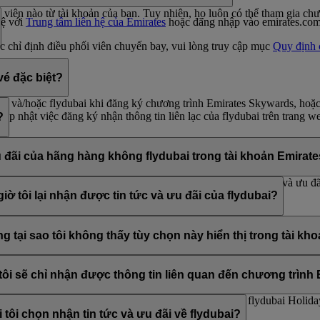
viên nào từ tài khoản của bạn. Tuy nhiên, họ luôn có thể tham gia ch
hệ với
Trung tâm liên hệ của Emirates
hoặc đăng nhập vào emirates.com
ệc chỉ định điều phối viên chuyến bay, vui lòng truy cập mục
Quy định 
vé đặc biệt?
rds và/hoặc flydubai khi đăng ký chương trình Emirates Skywards, hoặ
cập nhật việc đăng ký nhận thông tin liên lạc của flydubai trên trang w
?
đăng ký ở cuối email của flydubai và/hoặc Emirates, bằng cách cập nh
p hoặc Trung tâm liên hệ của họ.
u đãi của hãng hàng không flydubai trong tài khoản Emirat
 Emirates và flydubai, do đó, bạn có tùy chọn để nhận tin tức và ưu đã
iờ tôi lại nhận được tin tức và ưu đãi của flydubai?
p tùy chọn đăng ký các tin tức và ưu đãi của Emirates, Emirates Skyw
ng tại sao tôi không thấy tùy chọn này hiển thị trong tài 
ết với một số mã số hội viên Emirates Skywards hoặc tên bạn đã cung c
ập nhật đăng ký email của bạn trong phần
Tùy chọn cá nhân
.
i, tôi sẽ chỉ nhận được thông tin liên quan đến chương trì
i, bao gồm các chương trình khuyến mãi từ flydubai và flydubai Holida
 tôi chọn nhận tin tức và ưu đãi về flydubai?