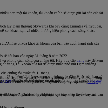
hiều hơn một tài khoản, tài khoản chính sẽ được giữ lại còn các tài
tích lũy Dặm thưởng Skywards khi bay cùng Emirates và flydubai,
huê xe, khách sạn và nhiều thương hiệu phong cách sống khác.
hưởng sẽ bị xóa khỏi tài khoản của bạn vào cuối tháng sinh của
s sẽ hết hạn vào ngày 31 tháng 8 năm 2022.
lẻ và phong cách sống của chúng tôi. Hãy truy cập
trang
này để xem
ộng từ trang Tài khoản của tôi để được nhắc nhở khi Dặm thưởng
của chúng tôi trước tới 11 tháng.
Dặm thưởng thêm 12 tháng sau ngày hết hạn lần đầu. Hoặc nếu bạn có
tes, flydubai và các đối tác hàng không của chúng tôi. Bạn cũng
ang này
để điền đầy đủ thông tin chi tiết.
ởng Skywards đã hết hạn trong 6 tháng qua. Vui lòng nhấp vào
đây
 Để biết thêm thông tin chi tiết, vui lòng truy cập trang
Sử dụng
y thưởng với Emirates hay không – chỉ cần nhập tuyến bay mà bạn
 viên và chủ yếu tích lũy được khi bạn bay cùng Emirates và
old hay Platinum.