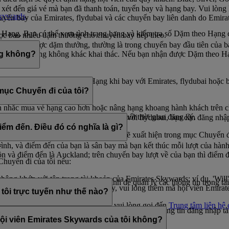
t đến giá vé mà bạn đã thanh toán, tuyến bay và hạng bay. Vui lòng 
Skywards
.
huyến bay của Emirates, flydubai và các chuyến bay liên danh do Emira
Hạng. Bạn có thể xem tình trạng hạng và kiểm tra số Dặm theo Hạng c
c bao nhiêu dặm thưởng cho chuyến bay tiếp theo.
 đầu nhận được dặm thưởng, thường là trong chuyến bay đầu tiên của bạ
o một hãng hàng không khác khai thác. Nếu bạn nhận được Dặm theo H
ng không?
 thể nhận được Dặm theo Hạng khi bay với Emirates, flydubai hoặc b
 mục Chuyến đi của tôi?
ân nhắc mua vé hạng cao hơn hoặc nâng hạng khoang hành khách trên c
 bạn thêm 20% Dặm theo Hạng trong suốt thời gian đăng ký.
 của bạn với Emirates. Nếu bạn đã đặt vé với flydubai, bạn cần đăng nh
iểm đến. Điều đó có nghĩa là gì?
a bằng Dặm thưởng Skywards) cũng sẽ xuất hiện trong mục Chuyến đi 
.
rình, và điểm đến của bạn là sân bay mà bạn kết thúc mỗi lượt của hàn
ôn và điểm đến là Auckland; trên chuyến bay lượt về của bạn thì điểm 
Chuyến đi của tôi nếu:
ng khớp với tên trong tài khoản của Emirates Skywards; ví dụ, 'Will' t
iên Emirates Skywards có thể chỉ định để quản lý các thông tin trong t
 đặt chỗ. Để cập nhật thông tin này, vui lòng thêm mã hội viên Emira
a tôi trực tuyến như thế nào?
 cho các đặt chỗ sắp tới của mình, vui lòng gọi đến
Trung tâm liên hệ 
tài khoản trực tuyến của bạn trừ khi bạn chia sẻ thông tin đăng nhập t
 hội viên Emirates Skywards của tôi không?
cách hội viên Emirates Skywards của hội viên