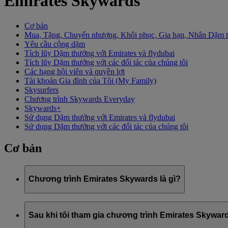
Emirates Skywards
Cơ bản
Mua, Tặng, Chuyển nhượng, Khôi phục, Gia hạn, Nhân Dặm 
Yêu cầu cộng dặm
Tích lũy Dặm thưởng với Emirates và flydubai
Tích lũy Dặm thưởng với các đối tác của chúng tôi
Các hạng hội viên và quyền lợi
Tài khoản Gia đình của Tôi (My Family)
Skysurfers
Chương trình Skywards Everyday
Skywards+
Sử dụng Dặm thưởng với Emirates và flydubai
Sử dụng Dặm thưởng với các đối tác của chúng tôi
Cơ bản
Chương trình Emirates Skywards là gì?
Emirates Skywards là chương trình khách hàng thân thiết từng
Sau khi tôi tham gia chương trình Emirates Skyward
Chương trình mang đến cho hội viên nhiều lợi ích và trải nghiệ