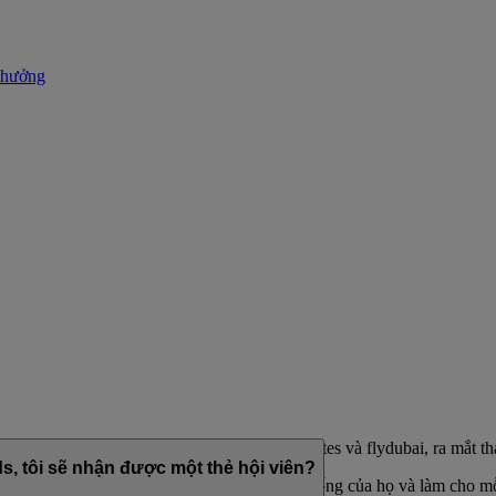
thưởng
 giành giải thưởng của hãng hàng không Emirates và flydubai, ra mắt t
s, tôi sẽ nhận được một thẻ hội viên?
m, được thiết kế để bổ sung cho phong cách sống của họ và làm cho mỗi 