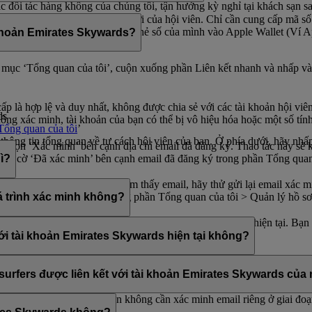
 đối tác hàng không của chúng tôi, tận hưởng kỳ nghỉ tại khách sạn s
toàn thế giới, và nhiều hơn nữa.
 lý để nhận tất cả các quyền lợi của hội viên. Chỉ cần cung cấp mã số
và đổi Dặm bay. Bạn có thể thêm thẻ số của mình vào Apple Wallet (Ví 
 khoản Emirates Skywards?
ững quyền lợi hấp dẫn.
ạn.
mục ‘Tổng quan của tôi’, cuộn xuống phần Liên kết nhanh và nhấp và
p là hợp lệ và duy nhất, không được chia sẻ với các tài khoản hội viê
ds
ng xác minh, tài khoản của bạn có thể bị vô hiệu hóa hoặc một số tính 
Tổng quan của tôi
’
 thông tin tổng quan về tư cách hội viên của bạn. Ở phía dưới, hãy nhấ
chọn ‘Xác minh’ bên cạnh địa chỉ email đã đăng ký. Thao tác này sẽ kí
 thấy cờ ‘Đã xác minh’ bên cạnh email đã đăng ký trong phần Tổng quan
ì?
lọc email. Nếu bạn vẫn không tìm thấy email, hãy thử gửi lại email xá
y tùy chọn ‘Xác minh’ trong phần Tổng quan của tôi > Quản lý hồ sơ 
uá trình xác minh không?
ards của bạn.
trên bên phải màn hình.
hỉ mới và duy nhất ngay cả sau khi xác minh địa chỉ email hiện tại. Bạn
hông tin cá nhân của bạn.
ới tài khoản Emirates Skywards hiện tại không?
mail duy nhất. Nếu địa chỉ email của bạn được chia sẻ với những hội v
 Vui lòng
liên hệ với chúng tôi
để được hỗ trợ thêm.
ysurfers được liên kết với tài khoản Emirates Skywards củ
irates Skywards của bạn nên không cần xác minh email riêng ở giai đoạ
.