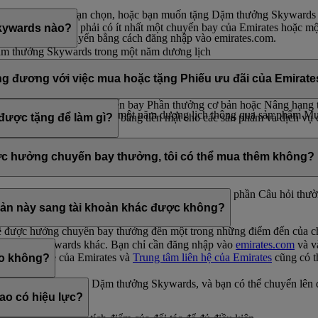
phần thưởng mà bạn chọn, hoặc bạn muốn tặng Dặm thưởng Skywards c
ội viên mua Dặm phải có ít nhất một chuyến bay của Emirates hoặc một
Skywards nào?
hể thực hiện trực tuyến bằng cách đăng nhập vào emirates.com.
Dặm thưởng Skywards trong một năm dương lịch
 thưởng Skywards trong một năm dương lịch
g cho người khác theo bội số của 1.000, tối thiểu là 2.000 Dặm thư
ng Skywards cho mỗi giao dịch, mỗi 1.000 Dặm thưởng Skywards có g
 đương với việc mua hoặc tặng Phiếu ưu đãi của Emirat
00 Dặm thưởng Skywards trong một năm dương lịch thông qua sản phẩ
c sử dụng để đổi chuyến bay Phần thưởng cơ bản hoặc Nâng hạng trên
 Dặm thưởng Skywards trong một năm dương lịch thông qua sản phẩm 
ử dụng làm phiếu ưu đãi bằng tiền mặt cho các sản phẩm và dịch vụ 
được tặng để làm gì?
ấy các chuyến bay Phần thưởng cơ bản và Nâng hạng. Mặc dù chúng t
m tra yêu cầu về số Dặm thưởng Skywards cho từng chuyến bay và dịc
c hưởng chuyến bay thưởng, tôi có thể mua thêm không?
 không đủ để đổi lấy chuyến bay thưởng. Hãy đọc phần Câu hỏi thườn
kywards
.
oản này sang tài khoản khác được không?
được hưởng chuyến bay thưởng đến một trong những điểm đến của chú
Emirates Skywards khác. Bạn chỉ cần đăng nhập vào
emirates.com
và v
 hàng bán lẻ của Emirates và
Trung tâm liên hệ của Emirates
cũng có th
ào không?
00, bắt đầu từ 2.000 Dặm thưởng Skywards, và bạn có thể chuyển lên
ao có hiệu lực?
 thời điểm chuyển.