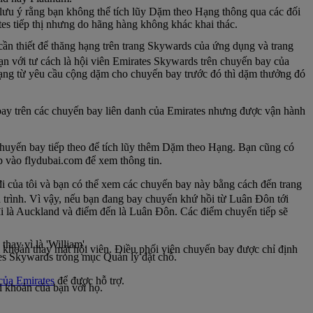
lưu ý rằng bạn không thể tích lũy Dặm theo Hạng thông qua các đối
tes tiếp thị nhưng do hãng hàng không khác khai thác.
ần thiết để thăng hạng trên trang Skywards của ứng dụng và trang
n với tư cách là hội viên Emirates Skywards trên chuyến bay của
ạng từ yêu cầu cộng dặm cho chuyến bay trước đó thì dặm thưởng đó
ay trên các chuyến bay liên danh của Emirates nhưng được vận hành
huyến bay tiếp theo để tích lũy thêm Dặm theo Hạng. Bạn cũng có
ập vào flydubai.com để xem thông tin.
của tôi và bạn có thể xem các chuyến bay này bằng cách đến trang
h trình. Vì vậy, nếu bạn đang bay chuyến khứ hồi từ Luân Đôn tới
đi là Auckland và điểm đến là Luân Đôn. Các điểm chuyển tiếp sẽ
hay vì là 'William'.
ài khoản thay mặt hội viên. Điều phối viên chuyến bay được chỉ định
tes Skywards trong mục Quản lý đặt chỗ.
của Emirates
để được hỗ trợ.
ài khoản của bạn với họ.