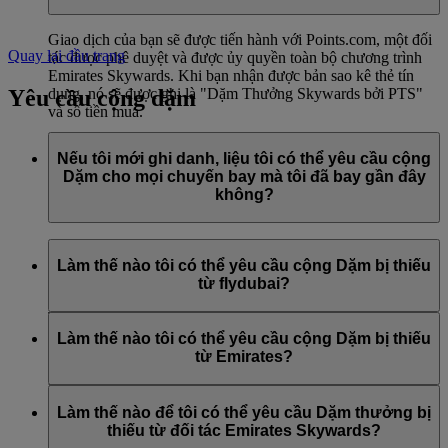
Giao dịch của bạn sẽ được tiến hành với Points.com, một đối
Quay lại đầu trang
tác được phê duyệt và được ủy quyền toàn bộ chương trình
Emirates Skywards. Khi bạn nhận được bản sao kê thẻ tín
Yêu cầu cộng dặm
dụng, nó sẽ được ghi là "Dặm Thưởng Skywards bởi PTS"
và số tiền mua.
Hãy truy cập
trang
này để biết thêm thông tin.
Nếu tôi mới ghi danh, liệu tôi có thể yêu cầu cộng
Dặm cho mọi chuyến bay mà tôi đã bay gần đây
không?
Có, hội viên mới có thể yêu cầu cộng Dặm cho các chuyến
bay với Emirates, flydubai và Qantas đã thực hiện trong tối đa
Làm thế nào tôi có thể yêu cầu cộng Dặm bị thiếu
hai tháng trước khi đăng ký tham gia Emirates Skywards.
từ flydubai?
Tuy nhiên, bất kỳ giao dịch nào khác, chẳng hạn như các
Nếu bạn bị thiếu Dặm cho các chuyến bay của flydubai, hãy
chuyến bay với các hãng hàng không đối tác khác của chúng
đăng nhập và gửi yêu cầu trực tuyến trên flydubai.com
Làm thế nào tôi có thể yêu cầu cộng Dặm bị thiếu
tôi hoặc việc mua các dịch vụ và sản phẩm của đối tác, được
từ Emirates?
thực hiện trước khi bạn đăng ký sẽ không đủ điều kiện để tích
lũy Dặm bay.
Nếu bạn bị thiếu Dặm cho các chuyến bay của Emirates, hãy
đăng nhập và gửi
yêu cầu trực tuyến
. Chỉ có thể yêu cầu cộng
Làm thế nào để tôi có thể yêu cầu Dặm thưởng bị
Dặm bay cho các chuyến bay đủ điều kiện được thực hiện
thiếu từ đối tác Emirates Skywards?
trong vòng sáu tháng kể từ ngày bay. Chúng tôi sẽ ghi có