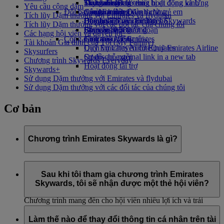
Thức uống
Đồ chơi cho trẻ em
Tính bền vững trong hoạt động kinh
Skywards Rail
Trang dành cho thiết bị di động và Ứng
Yêu cầu cộng dặm
Đội bay của chúng tôi
Các hoạt động dành cho trẻ em
doanh
Công cụ tính Dặm thưởng
dụng Emirates
Tích lũy Dặm thưởng với Emirates và flydubai
Boeing 777
Chính sách môi trường
Đăng nhập vào Emirates Skywards
Hủy hoặc thay đổi đặt chỗ
Tích lũy Dặm thưởng với các đối tác của chúng tôi
Emirates A380
Báo cáo môi trường
Skywards+
Chuyến đi bị gián đoạn
Các hạng hội viên và quyền lợi
Cộng đồng của chúng tôi
Emirates A350
Giới thiệu về Emirates
Tài khoản Gia đình của Tôi (My Family)
Dịch vụ Chuyên cơ Emirates
Quỹ Emirates Airline
Quỹ Emirates Airline
Skysurfers
Sơ đồ chỗ ngồi
Opens an external link in a new tab
Chương trình Skywards Everyday
Hoạt động tài trợ
Skywards+
Sử dụng Dặm thưởng với Emirates và flydubai
Sử dụng Dặm thưởng với các đối tác của chúng tôi
Cơ bản
Chương trình Emirates Skywards là gì?
Emirates Skywards là chương trình khách hàng thân thiết
từng giành giải thưởng của hãng hàng không Emirates và
Sau khi tôi tham gia chương trình Emirates
flydubai, ra mắt tháng 5 năm 2000.
Skywards, tôi sẽ nhận được một thẻ hội viên?
Chương trình mang đến cho hội viên nhiều lợi ích và trải
nghiệm, được thiết kế để bổ sung cho phong cách sống của
Là hội viên Emirates Skywards, bạn không cần phải dùng thẻ
họ và làm cho mỗi chuyến đi trở nên thú vị hơn. Là hội viên,
vật lý để nhận tất cả các quyền lợi của hội viên. Chỉ cần cung
Làm thế nào để thay đổi thông tin cá nhân trên tài