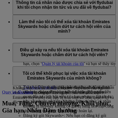
flydubai, bao gồm các chương trình khuyến mãi từ flydubai
Thông tin cá nhân nào được chia sẻ với flydubai
và flydubai Holidays.
khi tôi chọn nhận tin tức và ưu đãi về flydubai?
Tên và địa chỉ email của bạn sẽ được chia sẻ với flydubai để
bạn nhận được các bản tin đó. flydubai chịu trách nhiệm xử lý
Làm thế nào tôi có thể xóa tài khoản Emirates
thông tin cá nhân của bạn theo
chính sách về quyền riêng tư
Skywards hoặc chấm dứt tư cách hội viên của
của flydubai
.
mình?
Bạn có thể xóa tài khoản Emirates Skywards hoặc chấm dứt
tư cách hội viên bất kỳ lúc nào thông qua:
Điều gì xảy ra nếu tôi xóa tài khoản Emirates
Skywards hoặc chấm dứt tư cách hội viên?
Trang web của Emirates: Đăng nhập, vào hồ sơ của
bạn, chọn ‘
Quản lý tài khoản của tôi
’ và bạn sẽ thấy tùy
chọn xóa tài khoản của mình.
Nếu bạn chọn xóa tài khoản Emirates Skywards hoặc chấm
Ứng dụng Emirates: Truy cập trang Skywards, chạm
dứt tư cách hội viên, vui lòng lưu ý những điều sau:
Tôi có thể khôi phục lại việc xóa tài khoản
vào ba dấu chấm ở góc trên bên phải, chọn ‘Chỉnh sửa
Emirates Skywards của mình không?
Dặm thưởng Skywards và phần thưởng chưa sử dụng:
hồ sơ’ và bạn sẽ thấy tùy chọn xóa tài khoản của mình.
Toàn bộ Dặm thưởng và phần thưởng chưa sử dụng
Trò chuyện trực tiếp
: Hãy trò chuyện với đội ngũ nhân
Không, việc xóa tài khoản Emirates Skywards của bạn là
của bạn, cùng với mọi quyền lợi hoặc đặc quyền liên
viên của chúng tôi và họ luôn sẵn lòng hỗ trợ bạn.
Quay lại đầu trang
vĩnh viễn và không thể đảo ngược. Sau khi tài khoản
quan đến tư cách hội viên của bạn, sẽ ngay lập tức bị
Emirates Skywards của bạn bị xóa, mọi dữ liệu, quyền lợi và
hủy và trở nên vô hiệu. Những Dặm thưởng và phần
Mua, Tặng, Chuyển nhượng, Khôi phục,
đặc quyền liên quan sẽ bị xóa bỏ vĩnh viễn.
thưởng bị hủy này không có giá trị bằng tiền mặt cũng
Gia hạn, Nhân Dặm thưởng
như không thể được quy đổi hay hoàn lại.
Đăng ký gói Skywards+: Nếu bạn có đăng ký gói