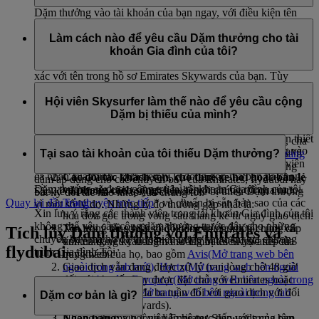
Dặm thưởng vào tài khoản của bạn ngay, với điều kiện tên
Nếu Dặm thưởng chưa được ghi có vào tài khoản của bạn
trên vé trùng khớp với tên trong hồ sơ Emirates Skywards của
trong vòng ba tuần kể từ ngày giao dịch của đối tác, bạn có
Làm cách nào để yêu cầu Dặm thưởng cho tài
bạn.
thể gửi yêu cầu. Để yêu cầu Dặm thưởng bị thiếu, tên đã sử
khoản Gia đình của tôi?
dụng trong hồ sơ đặt chỗ với đối tác phải trùng khớp chính
xác với tên trong hồ sơ Emirates Skywards của bạn. Tùy
Nếu bạn bị thiếu Dặm thưởng từ chuyến bay của Emirates,
thuộc vào đối tác, bạn hãy thực hiện một trong các bước sau
vui lòng đăng nhập và gửi
yêu cầu trực tuyến
.
Hội viên Skysurfer làm thế nào để yêu cầu cộng
đây để yêu cầu Dặm thưởng:
Dặm bị thiếu của mình?
Chúng tôi sẽ ghi có Dặm thưởng vào tài khoản của bạn ngay,
Hãng hàng không:
liên hệ với chúng tôi qua mục
Trò
với điều kiện tên trên vé trùng khớp với tên trong hồ sơ
chuyện trực tiếp
* và cung cấp những thông tin cần thiết
Để yêu cầu cộng Dặm bị thiếu vào tài khoản Skysurfers, cha
Emirates Skywards của bạn. Để được cộng Dặm thưởng vào
như tên đặt chỗ, ngày bay, mã hiệu chuyến bay, hạng
mẹ hoặc người giám hộ được chỉ định chỉ cần truy cập
trang
Tại sao tài khoản của tôi thiếu Dặm thưởng?
tài khoản Gia đình của tôi, bạn phải trích dẫn mã số hội viên
bay, nơi khởi hành, nơi đến và mã số vé.
này và làm theo các bước tùy thuộc vào việc yêu cầu cộng
cá nhân của mình. Dựa trên tỷ lệ đóng góp mà bạn đã chọn,
Các đối tác khách sạn, cho thuê xe hơi hoặc bán lẻ
dặm áp dụng cho các chuyến bay của Emirates, flydubai hay
Dặm thưởng sẽ được cộng trở lại tài khoản Gia đình của tôi.
và phong cách sống:
liên hệ với chúng tôi qua mục
Sao kê tài khoản của quý khách có thể bị thiếu Dặm thưởng
bất kỳ đối tác nào khác của chúng tôi.
Quay lại đầu trang
Trò chuyện trực tiếp
* và chuẩn bị sẵn bản sao của các
vì một số lý do. Những lý do thường gặp nhất là:
Xin lưu ý rằng các thành viên trong tài khoản Gia đình của tôi
hóa đơn gốc trong vòng sáu tháng kể từ ngày giao dịch.
không thể yêu cầu cộng dặm thưởng trước đây cho những
Tên trong hồ sơ đặt chỗ không trùng khớp chính xác
Xin lưu ý rằng một số đối tác của chúng tôi cung cấp
Tích lũy Dặm thưởng với Emirates và
chuyến bay mà họ đã thực hiện trước khi tham gia chương
với tên đăng ký trong hồ sơ Emirates Skywards của
tính năng yêu cầu Dặm thưởng bị thiếu trực tiếp từ
flydubai
trình Gia đình Tôi.
quý khách.
trang web của họ, bao gồm
Avis
(Mở trang web bên
Giao dịch vẫn đang được xử lý (vui lòng chờ 48 giờ
ngoài trong tab mới)
,
Hertz
(Mở trang web bên ngoài
đối với chuyến bay được đặt chỗ với Emirates hoặc
trong tab mới)
,
Europcar
(Mở trang web bên ngoài trong
flydubai hoặc tối đa ba tuần đối với giao dịch với đối
tab mới)
và
Sixt
(Mở trang web bên ngoài trong tab
Dặm cơ bản là gì?
tác Emirates Skywards).
mới)
.
Không ghi mã hội viên Emirates Skywards của bạn,
Ngân hàng:
vui lòng liên hệ trực tiếp với trung tâm