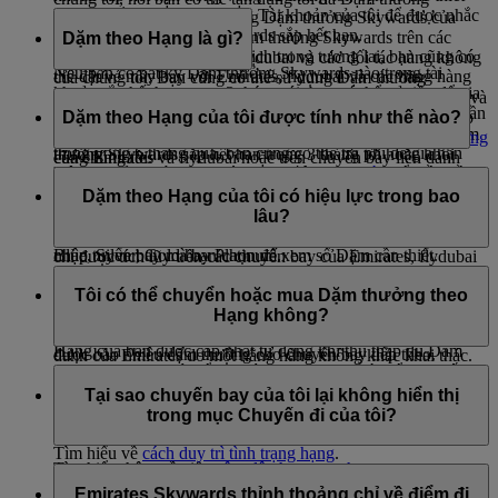
lập tin nhắn tự động từ trang Tài khoản của tôi để được nhắc
Có rất nhiều cách để sử dụng Dặm thưởng Skywards của
Skywards của mình.
nhở khi Dặm thưởng Skywards sắp hết hạn.
bạn. Bạn có thể sử dụng Dặm thưởng Skywards trên các
Dặm theo Hạng là gì?
Nếu bạn có kế hoạch đi du lịch trong tương lai, bạn cũng có
chuyến bay với Emirates, flydubai và các đối tác hàng không
Nếu bạn có bất kỳ Dặm thưởng Skywards nào trong tài
thể đặt vé máy bay với Emirates, flydubai và các hãng hàng
của chúng tôi. Bạn cũng có thể sử dụng Dặm thưởng
khoản sắp hết hạn trong 3 tháng tới, bạn có thể trả tiền để gia
không đối tác của chúng tôi trước tới 11 tháng.
Trong khi
Dặm thưởng Skywards
có thể được sử dụng để
Skywards để thanh toán tại các khách sạn, cửa hàng bán lẻ và
hạn hiệu lực Dặm thưởng thêm 12 tháng sau ngày hết hạn lần
mua phần thưởng thì Dặm theo Hạng được thu thập để giúp
Dặm theo Hạng của tôi được tính như thế nào?
các đối tác về phong cách sống của chúng tôi. Để biết thêm
đầu. Hoặc nếu bạn có Dặm thưởng Skywards đã hết hạn
Bạn cũng có thể lựa chọn gia hạn thời hạn hiệu lực của Dặm
bạn lên hạng hội viên và chủ yếu tích lũy được khi bạn bay
thông tin chi tiết, vui lòng truy cập trang
Sử dụng dặm thưởng
trong vòng 6 tháng qua, bạn cũng có thể trả phí để gia hạn
thưởng Skywards sắp hết hạn trong 3 tháng tới hoặc khôi
cùng Emirates và flydubai hoặc trên chuyến bay liên danh
của chúng tôi.
hiệu lực của chúng. Vui lòng truy cập
trang này
để điền đầy
phục Dặm thưởng Skywards đã hết hạn trong 6 tháng qua.
Dặm theo Hạng được tính bằng tỷ lệ Dặm thưởng Skyward;
mang số hiệu chuyến bay của Emirates (EK).
đủ thông tin chi tiết.
Vui lòng nhấp vào
đây
để biết thêm thông tin.
Sử dụng
Công cụ tính dặm thưởng
của chúng tôi để nhanh
có xét đến giá vé mà bạn đã thanh toán, tuyến bay và hạng
Dặm theo Hạng của tôi có hiệu lực trong bao
Số Dặm theo Hạng mà quý khách nhận được trong thời gian
chóng kiểm tra xem bạn có đủ Dặm thưởng Skywards để đổi
bay. Vui lòng lưu ý rằng bạn không thể tích lũy Dặm theo
lâu?
đủ điều kiện sẽ quyết định hạng hội viên của quý khách:
lấy vé máy bay thưởng với Emirates hay không – chỉ cần
Hạng thông qua các đối tác của chúng tôi. Dặm theo Hạng
Blue, Silver, Gold hay Platinum.
nhập tuyến bay mà bạn chọn để xem số Dặm cần thiết.
chỉ được tích lũy trên các chuyến bay của Emirates, flydubai
Dặm theo Hạng có hiệu lực tối đa 13 tháng kể từ ngày bạn
và các chuyến bay liên danh do Emirates tiếp thị nhưng do
Tìm hiểu thêm về lợi thế của mỗi
hạng hội viên của Emirates
bắt đầu nhận được dặm thưởng, thường là trong chuyến bay
Tôi có thể chuyển hoặc mua Dặm thưởng theo
hãng hàng không khác khai thác.
Skywards
.
đầu tiên của bạn với tư cách là hội viên Emirates Skywards
Hạng không?
Hãy sử dụng
Công cụ tính dặm thưởng
để xem bạn sẽ nhận
trên chuyến bay của Emirates, flydubai hoặc chuyến bay liên
Hạng của bạn được cập nhật tự động khi thu thập đủ Dặm
được bao nhiêu dặm thưởng cho chuyến bay tiếp theo.
danh của Emirates do một hãng hàng không khác khai thác.
theo Hạng. Bạn có thể xem tình trạng hạng và kiểm tra số
Không, không thể chuyển hoặc mua Dặm theo Hạng. Bạn chỉ
Nếu bạn nhận được Dặm theo Hạng từ yêu cầu cộng dặm
Dặm theo Hạng cần thiết để thăng hạng trên trang Skywards
Tìm hiểu thêm về
Hạng hội viên Emirates Skywards
.
có thể nhận được Dặm theo Hạng khi bay với Emirates,
Tại sao chuyến bay của tôi lại không hiển thị
cho chuyến bay trước đó thì dặm thưởng đó sẽ có hiệu lực từ
của ứng dụng và trang ‘Tổng quan của tôi’ trên trang web,
flydubai hoặc bay trên các chuyến bay liên danh của Emirates
trong mục Chuyến đi của tôi?
ngày bay.
miễn là bạn đã đăng nhập.
nhưng được vận hành bởi một hãng hàng không khác.
Tìm hiểu về
cách duy trì tình trạng hạng
.
Tìm hiểu thêm về việc
nâng lên hạng cao hơn
.
Nếu bạn muốn duy trì tình trạng hạng hoặc thăng hạng, hãy
Công cụ 'Chuyến đi của tôi' chỉ hiển thị các chuyến đi sắp tới
cân nhắc mua vé hạng cao hơn hoặc nâng hạng khoang hành
của bạn với Emirates. Nếu bạn đã đặt vé với flydubai, bạn cần
Emirates Skywards thỉnh thoảng chỉ về điểm đi