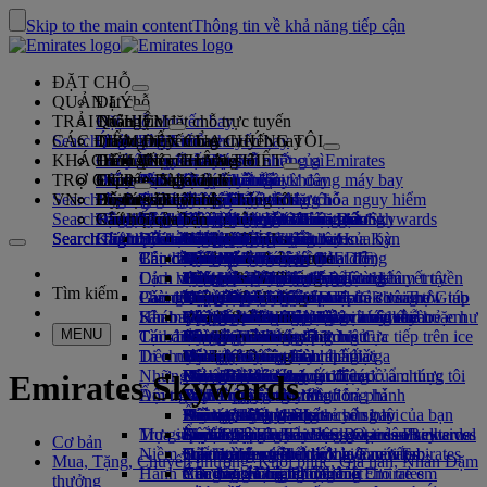
Skip to the main content
Thông tin về khả năng tiếp cận
ĐẶT CHỖ
QUẢN LÝ
Đặt chỗ
TRẢI NGHIỆM
Đặt chỗ chuyến bay
Thông tin đặt chỗ trực tuyến
Quản lý
Search flight
CÁC ĐIỂM ĐẾN CỦA CHÚNG TÔI
Ứng dụng Emirates
Quản lý đặt chỗ
Trước chuyến bay
Trải nghiệm trong chuyến bay
Tìm kiếm chuyến bay
KHÁCH HÀNG THÂN THIẾT
Trước chuyến bay
Hành lý
Chuyến bay của bạn có những gì
Trải nghiệm Emirates
Điểm đến của chúng tôi
Bảo đảm Giá Tốt nhất của Emirates
Truy xuất đặt chỗ
Lịch bay
TRỢ GIÚP
Thông tin hành lý
Thị thực và hộ chiếu
Hành trình của bạn bắt đầu từ đây
Chuyến đi gia đình
Điểm đến
Explore Dubai
Emirates Skywards
Thông tin chuyến bay
Đặc điểm nổi bật của khoang máy bay
Giá vé nổi bật
Chọn chỗ ngồi
Huỷ đặt chỗ
Search flight
VN
Tìm hiểu các yêu cầu về thị thực
Đi cùng gia đình
Fly Better
Explore Dubai
Đối tác du lịch của chúng tôi
Tham gia Emirates Skywards
Business Rewards
Hỗ trợ và Liên hệ
Thông tin hành lý
Trải nghiệm Emirates
Các điểm đến của chúng tôi
Ưu đãi đặc biệt
Giữ giá vé
Thay đổi hồ sơ đặt chỗ
Hướng dẫn về hàng hóa nguy hiểm
Hạng Nhất
Search flight
Tận hưởng nhiều hơn
Giới thiệu về chúng tôi
Các đối tác trên không và dưới mặt đất
Khám phá
Đăng ký cho công ty
Hỗ trợ và Liên hệ
Câu hỏi của bạn
Lên kế hoạch chuyến đi của bạn
Ứng dụng Emirates
Thông tin về thị thực và hộ chiếu
Lên kế hoạch chuyến đi cho gia đình
Explore
Giới thiệu chương trình Emirates Skywards
Chọn chỗ ngồi
Các quy định và thông báo
Hành lý ký gửi
Hạng Thương Gia
Dịch vụ Xe đưa đón
Châu Á và Thái Bình Dương
Search flight
Search flight
Search flight
Giới thiệu về chúng tôi
Khám phá các điểm đến của Emirates
Câu hỏi Thường gặp
Sức khỏe
Lý do để tận hưởng nhiều hơn
Đối tác du lịch của chúng tôi
Business Rewards
Hỗ trợ và liên hệ
Đặt khách sạn
Nâng hạng chuyến bay của bạn
Hành lý xách tay
Cơ quan cấp Thị thực Hoa Kỳ
Phổ thông Đặc biệt
Dịch vụ Emirates
Trẻ em đi một mình
Châu Mỹ
Food & Drinks
Hạng hội viên
Thị thực UAE
Câu chuyện của chúng tôi
Bản đồ đường bay
Các câu hỏi thường gặp
Tour du lịch và các hoạt động
Quản lý dịch vụ xe đưa đón
Mẫu thông tin y tế (MEDIF)
Mua thêm hành lý
Hạng Phổ Thông
Các dịp theo mùa
Hành khách mang thai
Châu Phi
Outdoor & Adventure
Qantas
flydubai
Đăng ký cho công ty
Thay đổi hoặc hủy bỏ
Dịch vụ bay
Cảm hứng cho kỳ nghỉ
Đặt dịch vụ dành cho người khuyết tật
Thông tin về Chế độ ăn
Cước hành lý ký gửi bổ sung
Tiện nghi trên máy bay
Hành trình không tiếp xúc
Hạn mức hành lý
Trung tâm truyền thông
Châu Âu
Fitness & Wellbeing
flydubai
Tiền mặt+Dặm thưởng
Đăng nhập Business Rewards
Trợ giúp về thị thực và hộ chiếu
Đặt chỗ với Emirates
Trung tâm truyền
Tìm kiếm
Làm thủ tục trực tuyến
Giải trí trên chuyến bay
Phòng chờ của chúng tôi
Các đối tác Emirates Skywards
Gặp Gỡ và Trợ Giúp
Các chất bị cấm ở UAE
Dịch vụ hành lý tại Dubai
Quy tắc giá vé trẻ em và trẻ sơ sinh
thông Opens an external link in a new tab
Trung Đông
Culture & Heritage
Điểm đến bãi biển
Thẻ hội viên điện tử
Quyền lợi
Phản hồi và khiếu nại
Mạng lưới và liên danh của chúng tôi
Gặp Gỡ và Trợ Giúp
Sân bay Quốc tế Dubai
Hành lý bị trễ hoặc hư hỏng
Khám phá Dubai
Opens an external link in a new tab
Tùy chọn làm thủ tục lên máy bay
Có gì trên ice
Phòng chờ Hạng Nhất
Ghế an toàn trên xe hơi và nôi cho trẻ em
Công ty trong Tập đoàn
Beach & Marine
Kỳ nghỉ nơi hoang dã
Gia Đình Của Tôi
Chương trình hoạt động như thế nào
Dịch vụ hỗ trợ hành lý bị chậm trễ hoặc hư
Các sản phẩm khác của chúng tôi
MENU
Tình trạng chuyến bay
Tại sân bay
Các điểm đến mới nhất
Dubai Connect
Nhà ga Emirates số 3
Chương trình truyền hình trực tiếp trên ice
Phòng chờ Hạng Thương Gia
An toàn
Family entertainment
Kỳ nghỉ văn hóa và lịch sử
Sử dụng Dặm thưởng
Câu hỏi thường gặp
hỏng
Yêu cầu và hỗ trợ đặc biệt
Di chuyển
Trên máy bay
Trung chuyển giữa các nhà ga
Wi-Fi trên máy bay
Phòng chờ trên toàn thế giới
Minh bạch tài chính
Helsinki
Outdoor Dining
Dạo chơi trong thành phố
Yêu cầu Cộng dặm
Dubai Connect
Hành lý và tài sản bị thất lạc
Những thay đổi về các hoạt động của chúng tôi
Đưa đón sân bay
Đến và từ sân bay
Giải trí cho trẻ em
Phòng chờ của hãng đối tác
Bay cùng trẻ em
Kinh doanh có trách nhiệm
Hàng Châu
Kỳ nghỉ dành cho các Tín đồ ẩm thực
Mua Dặm thưởng
Chuẩn bị cho chuyến đi
Emirates Skywards
Ẩm thực
Đội ngũ của chúng tôi
Đặt xe
Dịch vụ Xe buýt đưa đón
Sử dụng phòng chờ có trả phí
Bay cùng trẻ sơ sinh
Đà Nẵng
Tích lũy Dặm thưởng
Cập nhật gần đây về thông hành
Tại sân bay
Đối tác hàng không
Ẩm thực Hạng Nhất
Phòng chờ marhaba
Hành lý ký gửi cho trẻ sơ sinh
Đội ngũ lãnh đạo của chúng tôi
Thâm Quyến
Skywards Skysurfers
Kiểm tra tình trạng chuyến bay của bạn
Emirates Skywards
Mua sắm với Emirates
Trợ giúp đặc biệt
Đậu xe tại sân bay
Ẩm thực hạng Thương gia
Suất ăn dành cho trẻ em và trẻ sơ sinh
Tuyển dụng
Siem Reap
Skywards Exclusives
Chương trình Emirates Business Rewards
Tuyển dụng Opens an external
Đậu xe tại sân bay
Skywards Exclusives
Cơ bản
Niềm vui cho trẻ em
Opens an external link in a new tab
Suất ăn Hạng Phổ thông Cao cấp
Gian hàng miễn thuế của Emirates
link in a new tab
Opens an external link in a new tab
Hành trình có thể thực hiện với Emirates
Trải nghiệm trên máy bay
Mua, Tặng, Chuyển nhượng, Khôi phục, Gia hạn, Nhân Dặm
Hành tinh của chúng ta
Ẩm thực Hạng Phổ thông
Cửa hàng Chính thức của Emirates
Chương trình giải trí dành cho trẻ em
Các đối tác của chúng tôi
Yêu cầu và hỗ trợ đặc biệt
Công cụ và tài nguyên
thưởng