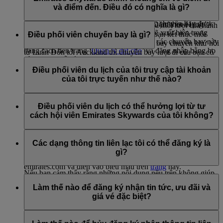
Tìm hiểu thêm về việc
giữ tình trạng hạng của bạn
.
khách trên chuyến bay tiếp theo để tích lũy thêm Dặm theo
đăng nhập vào flydubai.com để xem thông tin.
và điểm đến. Điều đó có nghĩa là gì?
Hạng. Bạn cũng có thể cân nhắc đăng ký gói
Skywards+
Các chuyến bay thưởng trên Emirates (các chuyến bay được
Premium, gói này sẽ tặng bạn thêm 20% Dặm theo Hạng
Điểm đi của bạn là sân bay mà bạn bắt đầu mỗi lượt của hành
mua bằng Dặm thưởng Skywards) cũng sẽ xuất hiện trong
trong suốt thời gian đăng ký.
trình, và điểm đến của bạn là sân bay mà bạn kết thúc mỗi
Điều phối viên chuyến bay là gì?
mục Chuyến đi của tôi và bạn có thể xem các chuyến bay này
lượt của hành trình. Vì vậy, nếu bạn đang bay chuyến khứ hồi
bằng cách đến trang ‘
Quản lý đặt chỗ
’ và đăng nhập bằng họ
từ Luân Đôn tới Auckland thì chuyến bay lượt đi của bạn có
và mã đặt chỗ của bạn.
Điều phối viên chuyến bay là người từ 18 tuổi trở lên mà hội
điểm đi là Luân Đôn và điểm đến là Auckland; trên chuyến
viên Emirates Skywards có thể chỉ định để quản lý các thông
Điều phối viên du lịch của tôi truy cập tài khoản
bay lượt về của bạn thì điểm đi là Auckland và điểm đến là
Các chuyến bay của Emirates có thể không hiển thị trong mục
tin trong tài khoản thay mặt hội viên. Điều phối viên chuyến
của tôi trực tuyến như thế nào?
Luân Đôn. Các điểm chuyển tiếp sẽ không được tính như là
Chuyến đi của tôi nếu:
bay được chỉ định có thể:
điểm đến.
Điều phối viên du lịch của bạn sẽ không có quyền truy cập
Tên hoặc họ của quý khách nhập vào thời điểm đặt chỗ
truy cập và lấy thông tin từ tài khoản của hội viên
vào tài khoản trực tuyến của bạn trừ khi bạn chia sẻ thông tin
Điều phối viên du lịch có thể hưởng lợi từ tư
không khớp với tên trong tài khoản của Emirates
nhận phần thưởng cho hội viên
đăng nhập tài khoản của bạn với họ.
cách hội viên Emirates Skywards của tôi không?
Skywards; ví dụ, 'Will' thay vì là 'William'.
sửa đổi bất kỳ thông tin tài khoản nào liên quan đến tư
Mã hội viên Emirates Skywards không liên quan đến
cách hội viên Emirates Skywards của hội viên
Điều phối viên du lịch không được hưởng bất kỳ đặc quyền
việc đặt chỗ. Để cập nhật thông tin này, vui lòng thêm
hội viên nào từ tài khoản của bạn. Tuy nhiên, họ luôn có thể
Các dạng thông tin liên lạc tôi có thể đăng ký là
mã hội viên Emirates Skywards trong mục Quản lý đặt
Bạn có thể chỉ định điều phối viên chuyến bay bằng cách liên
tham gia chương trình Emirates Skywards để bắt đầu hưởng
gì?
chỗ.
hệ với
Trung tâm liên hệ của Emirates
hoặc đăng nhập vào
quyền lợi.
emirates.com và điền vào biểu mẫu trên
trang
này.
Nếu bạn cảm thấy rằng những nội dung nêu trên không giúp
Bạn có thể đăng ký nhận:
ích cho các đặt chỗ sắp tới của mình, vui lòng gọi đến
Trung
Để biết thêm thông tin về các điều khoản và điều kiện trong
Làm thế nào để đăng ký nhận tin tức, ưu đãi và
tâm liên hệ của Emirates
để được hỗ trợ.
việc chỉ định điều phối viên chuyến bay, vui lòng truy cập
Tin tức và ưu đãi của hãng hàng không Emirates
giá vé đặc biệt?
mục
Quy định của chương trình
và tham khảo Mục 4: Quản
Tin tức và ưu đãi của Emirates Skywards
lý tài khoản.
tin tức và ưu đãi từ flydubai
Bạn có thể đăng ký nhận tin tức và ưu đãi từ Emirates,