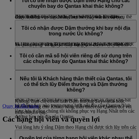
dụng của các đối tác ngân hàng khác của chúng tôi – bạn có
bay do Quantas khai thác như nêu dưới đây:
Tôi có thể nhận được Dặm theo Hạng cho các
bạn chỉ tích lũy được Dặm thưởng Skywards chứ không phải
thể xem danh sách tại
đây
. Vui lòng liên hệ với nhà cung cấp
chuyến bay do Qantas khai thác không?
a) Trên các chuyến bay mang mã hiệu EK, bạn sẽ nhận dược
Dặm theo Hạng. Số Dặm thưởng Skywards mà bạn tích lũy
thẻ tín dụng của bạn để biết thêm thông tin hoặc yêu cầu
Dặm thưởng theo các mức của chương trình Emirates
được dựa trên quãng đường bay và tỷ lệ tích lũy dặm cụ thể
chuyển điểm vào tài khoản Emirates Skywards của bạn.
Skywards hiện hành cho hành trình với Emirates. Số dặm bay
của hãng hàng không đó. Để kiểm tra tỷ lệ tích điểm của một
Bạn sẽ nhận được Dặm theo Hạng cho các chuyến bay do
sẽ bao gồm cả những dặm bay trên các chuyến bay nội địa là
hãng hàng không cụ thể, hãy truy cập trang
Đối tác
của
Qantas khai thác mang mã hiệu chuyến bay EK. Các chuyến
Tôi có nhận được Dặm thưởng khi bay nội địa
một phần của hành trình quốc tế liên tiếp.
chúng tôi, chọn hãng hàng không mà bạn muốn kiểm tra,
bay mang mã hiệu QF sẽ không có Dặm theo Hạng.
trong nước Úc không?
nhấp vào ‘Tìm hiểu thêm’, sau đó cuộn xuống phần ‘Thông
b) Trên các chuyến bay mang mã hiệu QF, bạn sẽ nhận được
Vui lòng lưu ý rằng Dặm thưởng Skywards sẽ chỉ dành cho
tin quan trọng’ và bạn sẽ thấy bảng tích điểm với tỷ lệ tích
Dặm thưởng theo tỷ lệ khác, dựa trên khoảng cách bay. Hãy
các chuyến bay do Qantas khai thác và các dịch vụ liên kết
Bạn có thể nhận được Dặm thưởng trên chuyến bay Qantas
điểm.
xem thêm chi tiết tại
trang đối tác Qantas
.
với Qantas theo lịch trình, và sẽ không tích lũy được trên các
nội địa khi chuyến bay đó được đặt chỗ như là một phần của
Tôi có cần mã số hội viên riêng để sử dụng trên
chuyến bay liên danh với các hãng hàng không khác.
một hành trình quốc tế liên tục với Emirates hoặc Qantas. Bạn
các chuyến bay do Qantas khai thác không?
c) Vui lòng lưu ý rằng Dặm thưởng Skywards sẽ chỉ áp dụng
sẽ không nhận được Dặm thưởng chỉ cho các chặng nội địa,
cho các chuyến bay do Qantas khai thác và các dịch vụ liên
chẳng hạn như Melbourne-Sydney.
Không. Khi bạn đặt chỗ trên chuyến bay do Qantas khai thác,
kết Qantas theo lịch trình, và sẽ không có áp dụng cho các
hãy nhập mã số hội viên Emirates Skywards hiện tại của bạn
Nếu tôi là Khách hàng thân thiết của Qantas, tôi
chuyến bay liên danh với các hãng hàng không khác.
Nếu quý khách đã đặt vé có bao gồm hành trình nội địa trong
và tất cả Dặm thưởng đủ điều kiện sẽ được tự động thêm vào
có thể tích lũy Điểm thường và Dặm thưởng
nước Úc với Qantas, quý khách sẽ nhận được Dặm thưởng
tài khoản của bạn.
không?
Skywards và Dặm theo Hạng, ngoài những dặm thưởng được
nhận cho các chặng bay quốc tế. Điều này áp dụng cho bất
Không. Bạn chỉ có thể tích Dặm thưởng Skywards hoặc
kỳ chặng bay nào trong mạng lưới nội địa của Qantas. Vui
Quay lại đầu trang
Điểm thưởng cho Khách hàng thân thiết của Qantas đối với
lòng lưu ý rằng chúng tôi không phục vụ Hạng Nhất trên các
mỗi chuyến bay.
đường bay nội địa của Qantas.
Các hạng hội viên và quyền lợi
Vui lòng lưu ý rằng Dặm theo Hạng chỉ được tích lũy trên các
chặng bay do Emirates tiếp thị (mã hiệu EK).
Quyền lợi của từng hạng hội viên khác nhau thế