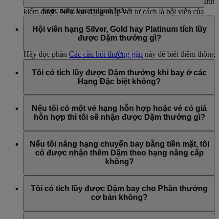
vậy bạn có thể có được phần thưởng tiếp theo của mình
thấy mức giá, điều kiện giá vé và Dặm thưởng mà bạn sẽ
hoặc nâng hạng nhanh hơn.
kiếm được. Nếu bạn đăng nhập với tư cách là hội viên của
Bạn cũng có nhiều sự linh hoạt hơn trong việc thay đổi
Không, loại giá vé không bị hạn chế bởi hạng bay của bạn.
Emirates Skywards, bạn thậm chí có thể xem các khoản
hoặc hủy vé
Khi bạn đang tìm kiếm hoặc đặt chuyến bay, chúng tôi sẽ
Hội viên hạng Silver, Gold hay Platinum tích lũy
thưởng đặc biệt cho chuyến bay.
Bạn cần ít Dặm thưởng Skywards hơn để nâng hạng
hiển thị loại vé nào đang có sẵn.
được Dặm thưởng gì?
lên hạng khoang cao hơn.
Hãy đọc phần
Các câu hỏi thường gặp
này để biết thêm thông
Nếu bạn đang bay ở Hạng Phổ thông với giá vé Flex hoặc
tin về các loại giá vé có sẵn trong từng hạng khoang.
Khi bay với Emirates, hội viên hạng Silver được nhận thêm
Flex Plus thì bạn sẽ không phải trả tiền cho dịch vụ
Chọn chỗ
30% Dặm thưởng Skywards, hội viên hạng Gold được nhận
Tôi có tích lũy được Dặm thưởng khi bay ở các
ngồi
.
thêm 75% Dặm thưởng Skywards và hội viên hạng Platinum
Hạng Đặc biệt không?
được nhận thêm 100% Dặm thưởng.
Khi bay ở Hạng Thương gia hoặc Hạng Nhất của Emirates,
Trên các chuyến bay của Emirates, dặm thưởng được tính dựa
hoặc Hạng Thương gia của flydubai, bạn sẽ tích lũy được
Nếu tôi có một vé hạng hỗn hợp hoặc vé có giá
trên số Dặm tích lũy được ở hạng Economy Flex Plus cho
thêm Dặm thưởng Skywards và Dặm theo Hạng. Để kiểm tra
hỗn hợp thì tôi sẽ nhận được Dặm thưởng gì?
hành trình đó.
số Dặm mà bạn sẽ tích lũy được khi bay ở các hạng khoang
đặc biệt, hãy truy cập
Công cụ tính dặm thưởng
của chúng
Nếu vé của bạn được chia thành các loại giá vé khác nhau thì
Trên các chuyến bay của flydubai, dặm thưởng được tính dựa
tôi.
bạn sẽ kiếm được số Dặm khác nhau cho mỗi chặng của
Nếu tôi nâng hạng chuyến bay bằng tiền mặt, tôi
trên hạng vé đã mua cho hành trình đó.
chuyến đi được đặt theo từng giá vé khác nhau.
có được nhận thêm Dặm theo hạng nâng cấp
không?
Không, các Hội viên Skywards sẽ tích lũy được Dặm theo
hạng bay của vé gốc. Hội viên sẽ không được thưởng thêm
Tôi có tích lũy được Dặm bay cho Phần thưởng
Dặm trong trường hợp nâng hạng trên máy bay được thanh
cơ bản không?
toán bằng tiền mặt.
Không, vé Phần thưởng cơ bản không đủ điều kiện để tích