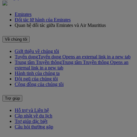
Emirates
Đối tác lữ hành của Emirates
Quan hệ đối tác giữa Emirates và Air Mauritius
Về chúng tôi
Giới thiệu về chúng tôi
Tuyển dụng
Tuyển dụng Opens an external link in a new tab
Trung tâm Truyền thông
Trung tâm Truyền thông Opens an
external link in a new tab
Hành tinh của chúng ta
Đội ngũ của chúng tôi
Cộng đồng của chúng tôi
Trợ giúp
Hỗ trợ và Liên hệ
Cập nhật về du lịch
Trợ giúp đặc biệt
Câu hỏi thường gặp