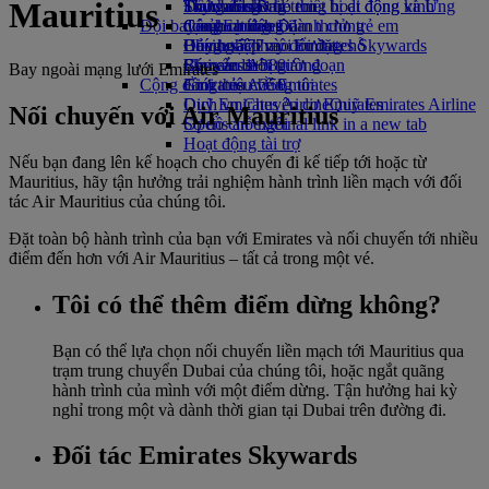
Mauritius
Thức uống
Đồ chơi cho trẻ em
Tính bền vững trong hoạt động kinh
Skywards Rail
Trang dành cho thiết bị di động và Ứng
Đội bay của chúng tôi
Các hoạt động dành cho trẻ em
doanh
Công cụ tính Dặm thưởng
dụng Emirates
Boeing 777
Chính sách môi trường
Đăng nhập vào Emirates Skywards
Hủy hoặc thay đổi đặt chỗ
Emirates A380
Báo cáo môi trường
Skywards+
Chuyến đi bị gián đoạn
Bay ngoài mạng lưới Emirates
Cộng đồng của chúng tôi
Emirates A350
Giới thiệu về Emirates
Dịch vụ Chuyên cơ Emirates
Quỹ Emirates Airline
Quỹ Emirates Airline
Nối chuyến với Air Mauritius
Sơ đồ chỗ ngồi
Opens an external link in a new tab
Hoạt động tài trợ
Nếu bạn đang lên kế hoạch cho chuyến đi kế tiếp tới hoặc từ
Mauritius, hãy tận hưởng trải nghiệm hành trình liền mạch với đối
tác Air Mauritius của chúng tôi.
Đặt toàn bộ hành trình của bạn với Emirates và nối chuyến tới nhiều
điểm đến hơn với Air Mauritius – tất cả trong một vé.
Tôi có thể thêm điểm dừng không?
Bạn có thể lựa chọn nối chuyến liền mạch tới Mauritius qua
trạm trung chuyển Dubai của chúng tôi, hoặc ngắt quãng
hành trình của mình với một điểm dừng. Tận hưởng hai kỳ
nghỉ trong một và dành thời gian tại Dubai trên đường đi.
Đối tác Emirates Skywards