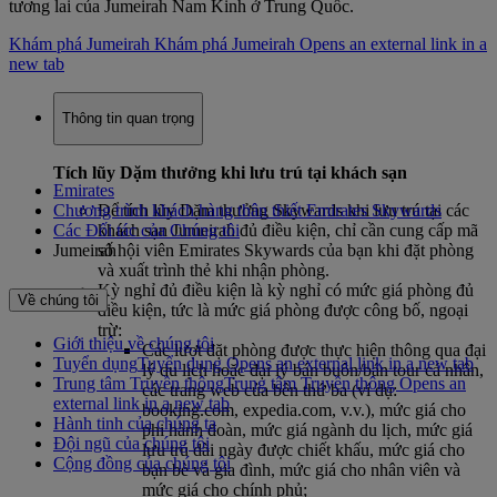
tương lai của Jumeirah Nam Kinh ở Trung Quốc.
Khám phá Jumeirah
Khám phá Jumeirah Opens an external link in a
new tab
Thông tin quan trọng
Tích lũy Dặm thưởng khi lưu trú tại khách sạn
Emirates
Chương trình khách hàng thân thiết Emirates Skywards
Để tích lũy Dặm thưởng Skywards khi lưu trú tại các
Các Đối tác của Chúng tôi
khách sạn Jumeirah đủ điều kiện, chỉ cần cung cấp mã
Jumeirah
số hội viên Emirates Skywards của bạn khi đặt phòng
và xuất trình thẻ khi nhận phòng.
Kỳ nghỉ đủ điều kiện là kỳ nghỉ có mức giá phòng đủ
Về chúng tôi
điều kiện, tức là mức giá phòng được công bố, ngoại
trừ:
Giới thiệu về chúng tôi
Các lượt đặt phòng được thực hiện thông qua đại
Tuyển dụng
Tuyển dụng Opens an external link in a new tab
lý du lịch hoặc đại lý bán buôn/bán tour cá nhân,
Trung tâm Truyền thông
Trung tâm Truyền thông Opens an
các trang web của bên thứ ba (ví dụ:
external link in a new tab
booking.com, expedia.com, v.v.), mức giá cho
Hành tinh của chúng ta
phi hành đoàn, mức giá ngành du lịch, mức giá
Đội ngũ của chúng tôi
lưu trú dài ngày được chiết khấu, mức giá cho
Cộng đồng của chúng tôi
bạn bè và gia đình, mức giá cho nhân viên và
mức giá cho chính phủ;