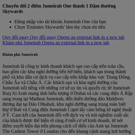
Chuyển đổi 2 điểm Jumeirah One thành 1 Dặm thưởng
Skywards
Đăng nhập vào tài khoản Jumeirah One của bạn
Chọn 'Emirates Skywards' làm tùy chọn ưu tiên
Quy đổi ngay
Quy đổi ngay Opens an external link in a new tab
Khám phá Jumeirah Opens an external link in a new tab
Khám phá Jumeirah
Jumeirah là công ty kinh doanh khách sạn cao cấp trên toàn cầu,
bao gồm các khu nghỉ dưỡng bên bờ biển, khách sạn trong thành
phố và khu dân cư dịch vụ cao cấp trên khắp khu vực Trung Đông,
Châu Âu và Châu Á. Các khách sạn và khu nghỉ dưỡng của
Jumeirah nổi tiếng với những cơ sở uy tín và quyến rũ; từ Jumeirah
Burj Al Arab mang tính biểu tượng ở Dubai và các cung điện Ả Rập
sang trọng tại Madinat Jumeirah, đến thiên đường đảo Maldives
đương đại tại Đảo Olhahali, khu nghỉ dưỡng sang trọng toàn biệt
thự ở Bali và Cung điện Jumeirah Capri lấy cảm hứng từ nghệ thuật
ở Ý. Cam kết của Jumeirah đối với dịch vụ và trải nghiệm xuất sắc
của khách được thể hiện rõ ràng ở mỗi cơ sở kinh doanh, từ nét
điểm xuyết hiện đại trên phong cách cổ điển của Anh tại Jumeirah
The Carlton Tower ở London cho đến khung cảnh mang hơi hướng