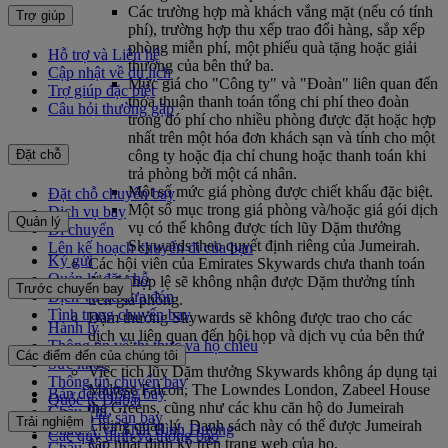
Các trường hợp mà khách vắng mặt (nếu có tính
Trợ giúp
phí), trường hợp thu xếp trao đổi hàng, sắp xếp
phòng miễn phí, một phiếu quà tặng hoặc giải
Hỗ trợ và Liên hệ
thưởng của bên thứ ba.
Cập nhật về du lịch
Mức giá cho "Công ty" và "Đoàn" liên quan đến
Trợ giúp đặc biệt
thỏa thuận thanh toán tổng chi phí theo đoàn
Câu hỏi thường gặp
trong đó phí cho nhiều phòng được đặt hoặc hợp
nhất trên một hóa đơn khách sạn và tính cho một
công ty hoặc địa chỉ chung hoặc thanh toán khi
Đặt chỗ
trả phòng bởi một cá nhân.
Một số mức giá phòng được chiết khấu đặc biệt.
Đặt chỗ chuyến bay
Một số mục trong giá phòng và/hoặc giá gói dịch
Dịch vụ bay
Quản lý
vụ có thể không được tích lũy Dặm thưởng
Di chuyển
Skywards theo quyết định riêng của Jumeirah.
Lên kế hoạch chuyến đi của bạn
Ký gửi
Các hội viên của Emirates Skywards chưa thanh toán
Quản lý đặt chỗ
đủ phí hợp lệ sẽ không nhận được Dặm thưởng tính
Trước chuyến bay
Dịch vụ xe đưa đón
trên giá phòng.
Tình trạng chuyến bay
Dặm thưởng Skywards sẽ không được trao cho các
Hành lý
dịch vụ liên quan đến hội họp và dịch vụ của bên thứ
Thông tin về thị thực và hộ chiếu
ba.
Các điểm đến của chúng tôi
Sức khỏe
Việc tích lũy Dặm thưởng Skywards không áp dụng tại
Thông tin chuyến bay
Maltese Falcon, The Lowndes London, Zabeel House
Bản đồ đường bay
Quốc tế Dubai
the Greens, cũng như các khu căn hộ do Jumeirah
Châu Phi
Đến và từ sân bay
Trải nghiệm
Living quản lý. Danh sách này có thể được Jumeirah
Châu Á và Thái Bình Dương
Các quy định và thông báo
cập nhật định kỳ trên trang web của họ.
Châu Âu