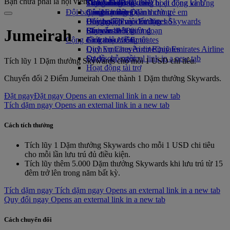
Bạn chưa phải là hội viên?
Hãy tham gia ngay
Thức uống
Đồ chơi cho trẻ em
Tính bền vững trong hoạt động kinh
Skywards Rail
Trang dành cho thiết bị di động và Ứng
Đội bay của chúng tôi
Các hoạt động dành cho trẻ em
doanh
Công cụ tính Dặm thưởng
dụng Emirates
Boeing 777
Chính sách môi trường
Đăng nhập vào Emirates Skywards
Hủy hoặc thay đổi đặt chỗ
Emirates A380
Báo cáo môi trường
Skywards+
Chuyến đi bị gián đoạn
Jumeirah
Cộng đồng của chúng tôi
Emirates A350
Giới thiệu về Emirates
Dịch vụ Chuyên cơ Emirates
Quỹ Emirates Airline
Quỹ Emirates Airline
Sơ đồ chỗ ngồi
Opens an external link in a new tab
Tích lũy 1 Dặm thưởng Skywards cho mỗi 1 USD chi tiêu.
Hoạt động tài trợ
Chuyển đổi 2 Điểm Jumeirah One thành 1 Dặm thưởng Skywards.
Đặt ngay
Đặt ngay Opens an external link in a new tab
Tích dặm ngay Opens an external link in a new tab
Cách tích thưởng
Tích lũy 1 Dặm thưởng Skywards cho mỗi 1 USD chi tiêu
cho mỗi lần lưu trú đủ điều kiện.
Tích lũy thêm 5.000 Dặm thưởng Skywards khi lưu trú từ 15
đêm trở lên trong năm bất kỳ.
Tích dặm ngay
Tích dặm ngay Opens an external link in a new tab
Quy đổi ngay Opens an external link in a new tab
Cách chuyển đổi