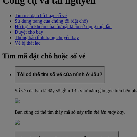
Công cụ và tài nguyên
Tìm mã đặt chỗ hoặc số vé
Sử dụng trang của chúng tôi (đặt chỗ)
Hỗ trợ tài khoản của tôi/mật khẩu sử dụng một lần
Duyệt cho bay
Thông báo tình trạng chuyến bay
Vé bị thất lạc
Tìm mã đặt chỗ hoặc số vé
Tôi có thể tìm số vé của mình ở đâu?
Số vé của bạn là dãy số gồm 13 ký tự nằm gần góc trên bên phả
Bạn cũng có thể tìm thấy mã số này trên
thẻ lên máy bay
.