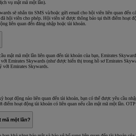
dịch vụ mật mã một lần).
rds sẽ nhắn tin SMS và/hoặc gửi email cho hội viên liên quan đến các 
 đã hội viên cho phép. Hội viên sẽ được thông báo tại thời điểm hoạt đ
ộng liên quan đến đăng nhập hoặc tài khoản.
ầu mật mã một lần liên quan đến tài khoản của bạn, Emirates Skyward
ý với Emirates Skywards (như được hiển thị trong hồ sơ Emirates Skyw
ký với Emirates Skywards.
kỳ hoạt động nào liên quan đến tài khoản, bạn có thể được yêu cầu nhậ
hời điểm hoạt động tài khoản có liên quan nếu cần mật mã một lần. OT
ật mã một lần?
 bạn khả năng bảo mật và bảo vệ bổ sung liên quan đến tài khoản của bạ