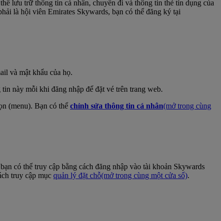
ể lưu trữ thông tin cá nhân, chuyến đi và thông tin thẻ tín dụng của
phải là hội viên Emirates Skywards, bạn có thể đăng ký tại
ail và mật khẩu của họ.
tin này mỗi khi đăng nhập để đặt vé trên trang web.
họn (menu). Bạn có thể
chỉnh sửa thông tin cá nhân
(mở trong cùng
bạn có thể truy cập bằng cách đăng nhập vào tài khoản Skywards
cách truy cập mục
quản lý đặt chỗ
(mở trong cùng một cửa sổ)
.