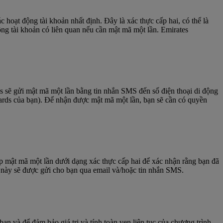
hoạt động tài khoản nhất định. Đây là xác thực cấp hai, có thể là
ộng tài khoản có liên quan nếu cần mật mã một lần. Emirates
s sẽ gửi mật mã một lần bằng tin nhắn SMS đến số điện thoại di động
ards của bạn). Để nhận được mật mã một lần, bạn sẽ cần có quyền
p mật mã một lần dưới dạng xác thực cấp hai để xác nhận rằng bạn đã
P này sẽ được gửi cho bạn qua email và/hoặc tin nhắn SMS.
n và để đảm bảo giá trị và tính toàn vẹn liên tục của chương trình