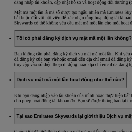
đăng nhập tài khoản, cập nhật hồ sơ và hoạt động đổi thưởng (
Mật mã một lần là mã số được tạo ngẫu nhiên mà Emirates Skywa
bắt buộc đối với hội viên để xác nhận rằng hoạt động tài khoản
Skywards có thể không yêu cầu mật mã một lần cho mỗi hoạt đ
Tôi có phải đăng ký dịch vụ mật mã một lần không?
Bạn không cần phải đăng ký dịch vụ mật mã một lần. Khi yêu c
đã đăng ký của bạn và/hoặc email đến địa chỉ email đã đăng k
truy cập vào số điện thoại di động hoặc địa chỉ email đã đăng 
Dịch vụ mật mã một lần hoạt động như thế nào?
Khi bạn đăng nhập vào tài khoản của mình hoặc thực hiện bất 
cho phép hoạt động tài khoản đó. Bạn sẽ được thông báo tại t
Tại sao Emirates Skywards lại giới thiệu Dịch vụ m
Chúng tôi đã giới thiệu dịch vụ mật mã một lần để cung cấp cho