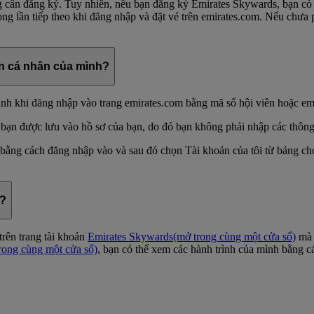
 cần đăng ký. Tuy nhiên, nếu bạn đăng ký Emirates Skywards, bạn có th
rong lần tiếp theo khi đăng nhập và đặt vé trên emirates.com. Nếu chưa 
tin cá nhân của mình?
nh khi đăng nhập vào trang emirates.com bằng mã số hội viên hoặc em
 bạn được lưu vào hồ sơ của bạn, do đó bạn không phải nhập các thông 
o bằng cách đăng nhập vào và sau đó chọn Tài khoản của tôi từ bảng c
h?
trên trang tài khoản
Emirates Skywards
(mở trong cùng một cửa sổ)
mà 
rong cùng một cửa sổ)
, bạn có thể xem các hành trình của mình bằng 